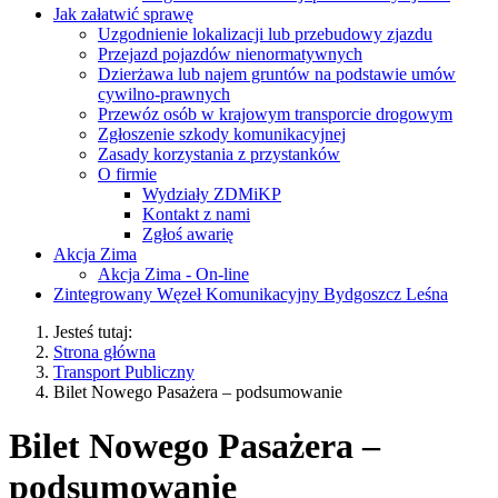
Jak załatwić sprawę
Uzgodnienie lokalizacji lub przebudowy zjazdu
Przejazd pojazdów nienormatywnych
Dzierżawa lub najem gruntów na podstawie umów
cywilno-prawnych
Przewóz osób w krajowym transporcie drogowym
Zgłoszenie szkody komunikacyjnej
Zasady korzystania z przystanków
O firmie
Wydziały ZDMiKP
Kontakt z nami
Zgłoś awarię
Akcja Zima
Akcja Zima - On-line
Zintegrowany Węzeł Komunikacyjny Bydgoszcz Leśna
Jesteś tutaj:
Strona główna
Transport Publiczny
Bilet Nowego Pasażera – podsumowanie
Bilet Nowego Pasażera –
podsumowanie