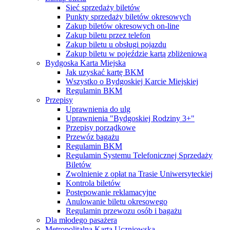
Sieć sprzedaży biletów
Punkty sprzedaży biletów okresowych
Zakup biletów okresowych on-line
Zakup biletu przez telefon
Zakup biletu u obsługi pojazdu
Zakup biletu w pojeździe kartą zbliżeniową
Bydgoska Karta Miejska
Jak uzyskać kartę BKM
Wszystko o Bydgoskiej Karcie Miejskiej
Regulamin BKM
Przepisy
Uprawnienia do ulg
Uprawnienia "Bydgoskiej Rodziny 3+"
Przepisy porządkowe
Przewóz bagażu
Regulamin BKM
Regulamin Systemu Telefonicznej Sprzedaży
Biletów
Zwolnienie z opłat na Trasie Uniwersyteckiej
Kontrola biletów
Postępowanie reklamacyjne
Anulowanie biletu okresowego
Regulamin przewozu osób i bagażu
Dla młodego pasażera
Metropolitalna Karta Uczniowska