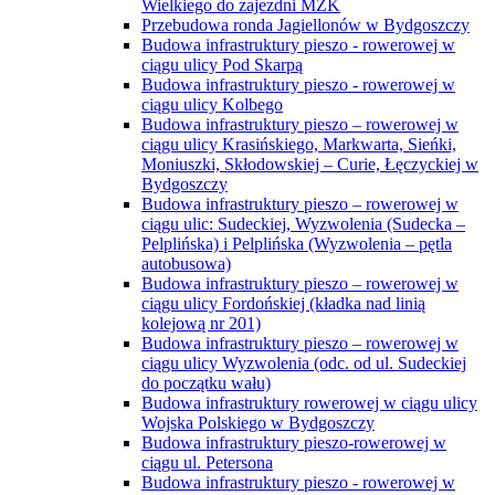
Wielkiego do zajezdni MZK
Przebudowa ronda Jagiellonów w Bydgoszczy
Budowa infrastruktury pieszo - rowerowej w
ciągu ulicy Pod Skarpą
Budowa infrastruktury pieszo - rowerowej w
ciągu ulicy Kolbego
Budowa infrastruktury pieszo – rowerowej w
ciągu ulicy Krasińskiego, Markwarta, Sieńki,
Moniuszki, Skłodowskiej – Curie, Łęczyckiej w
Bydgoszczy
Budowa infrastruktury pieszo – rowerowej w
ciągu ulic: Sudeckiej, Wyzwolenia (Sudecka –
Pelplińska) i Pelplińska (Wyzwolenia – pętla
autobusowa)
Budowa infrastruktury pieszo – rowerowej w
ciągu ulicy Fordońskiej (kładka nad linią
kolejową nr 201)
Budowa infrastruktury pieszo – rowerowej w
ciągu ulicy Wyzwolenia (odc. od ul. Sudeckiej
do początku wału)
Budowa infrastruktury rowerowej w ciągu ulicy
Wojska Polskiego w Bydgoszczy
Budowa infrastruktury pieszo-rowerowej w
ciągu ul. Petersona
Budowa infrastruktury pieszo - rowerowej w