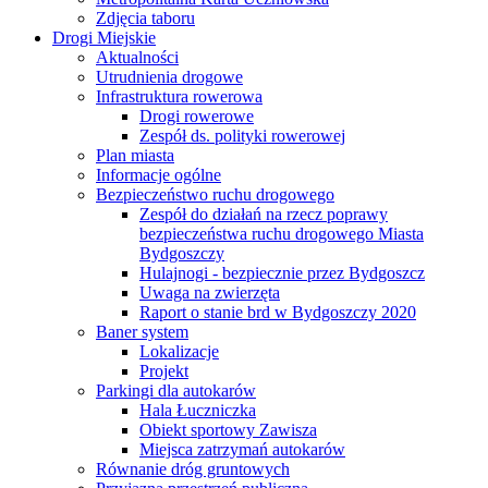
Zdjęcia taboru
Drogi Miejskie
Aktualności
Utrudnienia drogowe
Infrastruktura rowerowa
Drogi rowerowe
Zespół ds. polityki rowerowej
Plan miasta
Informacje ogólne
Bezpieczeństwo ruchu drogowego
Zespół do działań na rzecz poprawy
bezpieczeństwa ruchu drogowego Miasta
Bydgoszczy
Hulajnogi - bezpiecznie przez Bydgoszcz
Uwaga na zwierzęta
Raport o stanie brd w Bydgoszczy 2020
Baner system
Lokalizacje
Projekt
Parkingi dla autokarów
Hala Łuczniczka
Obiekt sportowy Zawisza
Miejsca zatrzymań autokarów
Równanie dróg gruntowych