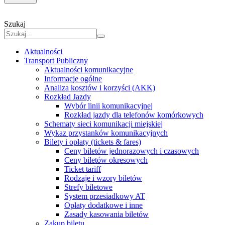
Szukaj
Aktualności
Transport Publiczny
Aktualności komunikacyjne
Informacje ogólne
Analiza kosztów i korzyści (AKK)
Rozkład Jazdy
Wybór linii komunikacyjnej
Rozkład jazdy dla telefonów komórkowych
Schematy sieci komunikacji miejskiej
Wykaz przystanków komunikacyjnych
Bilety i opłaty (tickets & fares)
Ceny biletów jednorazowych i czasowych
Ceny biletów okresowych
Ticket tariff
Rodzaje i wzory biletów
Strefy biletowe
System przesiadkowy AT
Opłaty dodatkowe i inne
Zasady kasowania biletów
Zakup biletu