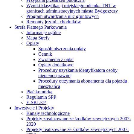
Przyjazna przestrzeń publiczna
Wyniki klasyfikacji miejskiego odcinka TNT w
granicach administracyjnych miasta Bydgoszczy
Program utwardzania ulic gruntowych
Remonty jezdni i chodników
Strefa Płatnego Parkowania
Informacje ogólne
Mapa Strefy
Opłaty
Sposób uiszczenia opłaty
Cennik
Zwolnienia z opłat
Opłaty dodatkowe
Procedury uzyskania identyfikatora osoby
niepełnosprawnej
Procedury otrzymania abonamentu dla pojazdu
mieszkańca
Płać komórką
Regulamin SPP
E-SKLEP
Inwestycje i Projekty
Kanały technologiczne
Projekty zrealizowane ze środków zewnętrznych 2007-
2020
Projekty realizowane ze środków zewnętrznych 2007-