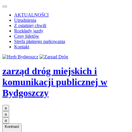
AKTUALNOŚCI
Utrudnienia
Z ostatniej chwili
Rozkłady jazdy
Ceny biletów
Strefa płatnego parkowania
Kontakt
zarząd dróg miejskich i
komunikacji publicznej
w
Bydgoszczy
a
a
a
Kontrast