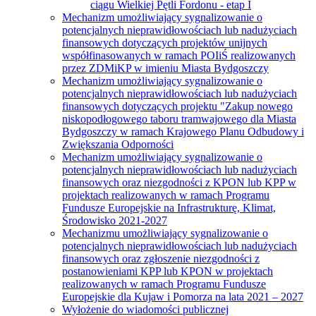
ciągu Wielkiej Pętli Fordonu - etap I
Mechanizm umożliwiający sygnalizowanie o
potencjalnych nieprawidłowościach lub nadużyciach
finansowych dotyczących projektów unijnych
współfinasowanych w ramach POIiŚ realizowanych
przez ZDMiKP w imieniu Miasta Bydgoszczy
Mechanizm umożliwiający sygnalizowanie o
potencjalnych nieprawidłowościach lub nadużyciach
finansowych dotyczących projektu "Zakup nowego
niskopodłogowego taboru tramwajowego dla Miasta
Bydgoszczy w ramach Krajowego Planu Odbudowy i
Zwiększania Odporności
Mechanizm umożliwiający sygnalizowanie o
potencjalnych nieprawidłowościach lub nadużyciach
finansowych oraz niezgodności z KPON lub KPP w
projektach realizowanych w ramach Programu
Fundusze Europejskie na Infrastrukturę, Klimat,
Środowisko 2021-2027
Mechanizmu umożliwiający sygnalizowanie o
potencjalnych nieprawidłowościach lub nadużyciach
finansowych oraz zgłoszenie niezgodności z
postanowieniami KPP lub KPON w projektach
realizowanych w ramach Programu Fundusze
Europejskie dla Kujaw i Pomorza na lata 2021 – 2027
Wyłożenie do wiadomości publicznej