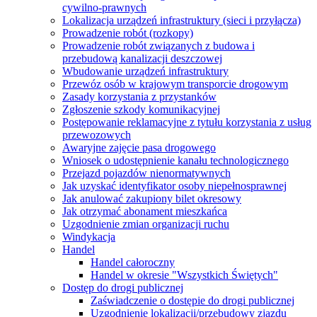
cywilno-prawnych
Lokalizacja urządzeń infrastruktury (sieci i przyłącza)
Prowadzenie robót (rozkopy)
Prowadzenie robót związanych z budowa i
przebudową kanalizacji deszczowej
Wbudowanie urządzeń infrastruktury
Przewóz osób w krajowym transporcie drogowym
Zasady korzystania z przystanków
Zgłoszenie szkody komunikacyjnej
Postępowanie reklamacyjne z tytułu korzystania z usług
przewozowych
Awaryjne zajęcie pasa drogowego
Wniosek o udostępnienie kanału technologicznego
Przejazd pojazdów nienormatywnych
Jak uzyskać identyfikator osoby niepełnosprawnej
Jak anulować zakupiony bilet okresowy
Jak otrzymać abonament mieszkańca
Uzgodnienie zmian organizacji ruchu
Windykacja
Handel
Handel całoroczny
Handel w okresie "Wszystkich Świętych"
Dostęp do drogi publicznej
Zaświadczenie o dostępie do drogi publicznej
Uzgodnienie lokalizacji/przebudowy zjazdu