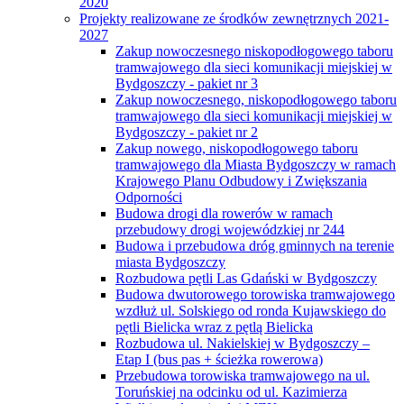
2020
Projekty realizowane ze środków zewnętrznych 2021-
2027
Zakup nowoczesnego niskopodłogowego taboru
tramwajowego dla sieci komunikacji miejskiej w
Bydgoszczy - pakiet nr 3
Zakup nowoczesnego, niskopodłogowego taboru
tramwajowego dla sieci komunikacji miejskiej w
Bydgoszczy - pakiet nr 2
Zakup nowego, niskopodłogowego taboru
tramwajowego dla Miasta Bydgoszczy w ramach
Krajowego Planu Odbudowy i Zwiększania
Odporności
Budowa drogi dla rowerów w ramach
przebudowy drogi wojewódzkiej nr 244
Budowa i przebudowa dróg gminnych na terenie
miasta Bydgoszczy
Rozbudowa pętli Las Gdański w Bydgoszczy
Budowa dwutorowego torowiska tramwajowego
wzdłuż ul. Solskiego od ronda Kujawskiego do
pętli Bielicka wraz z pętlą Bielicka
Rozbudowa ul. Nakielskiej w Bydgoszczy –
Etap I (bus pas + ścieżka rowerowa)
Przebudowa torowiska tramwajowego na ul.
Toruńskiej na odcinku od ul. Kazimierza