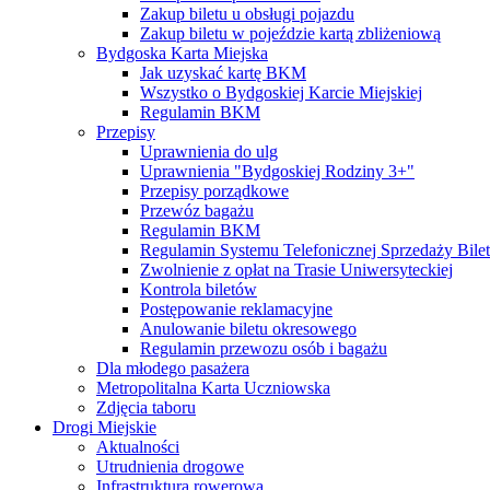
Zakup biletu u obsługi pojazdu
Zakup biletu w pojeździe kartą zbliżeniową
Bydgoska Karta Miejska
Jak uzyskać kartę BKM
Wszystko o Bydgoskiej Karcie Miejskiej
Regulamin BKM
Przepisy
Uprawnienia do ulg
Uprawnienia "Bydgoskiej Rodziny 3+"
Przepisy porządkowe
Przewóz bagażu
Regulamin BKM
Regulamin Systemu Telefonicznej Sprzedaży Bile
Zwolnienie z opłat na Trasie Uniwersyteckiej
Kontrola biletów
Postępowanie reklamacyjne
Anulowanie biletu okresowego
Regulamin przewozu osób i bagażu
Dla młodego pasażera
Metropolitalna Karta Uczniowska
Zdjęcia taboru
Drogi Miejskie
Aktualności
Utrudnienia drogowe
Infrastruktura rowerowa