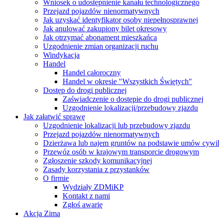
Wniosek o udostępnienie kanału technologicznego
Przejazd pojazdów nienormatywnych
Jak uzyskać identyfikator osoby niepełnosprawnej
Jak anulować zakupiony bilet okresowy
Jak otrzymać abonament mieszkańca
Uzgodnienie zmian organizacji ruchu
Windykacja
Handel
Handel całoroczny
Handel w okresie "Wszystkich Świętych"
Dostęp do drogi publicznej
Zaświadczenie o dostępie do drogi publicznej
Uzgodnienie lokalizacji/przebudowy zjazdu
Jak załatwić sprawę
Uzgodnienie lokalizacji lub przebudowy zjazdu
Przejazd pojazdów nienormatywnych
Dzierżawa lub najem gruntów na podstawie umów cywi
Przewóz osób w krajowym transporcie drogowym
Zgłoszenie szkody komunikacyjnej
Zasady korzystania z przystanków
O firmie
Wydziały ZDMiKP
Kontakt z nami
Zgłoś awarię
Akcja Zima