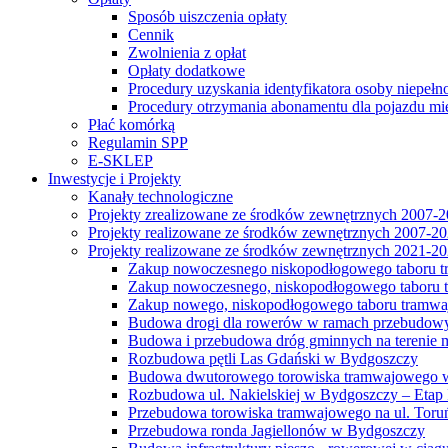
Sposób uiszczenia opłaty
Cennik
Zwolnienia z opłat
Opłaty dodatkowe
Procedury uzyskania identyfikatora osoby niepełn
Procedury otrzymania abonamentu dla pojazdu mi
Płać komórką
Regulamin SPP
E-SKLEP
Inwestycje i Projekty
Kanały technologiczne
Projekty zrealizowane ze środków zewnętrznych 2007-
Projekty realizowane ze środków zewnętrznych 2007-2
Projekty realizowane ze środków zewnętrznych 2021-2
Zakup nowoczesnego niskopodłogowego taboru tra
Zakup nowoczesnego, niskopodłogowego taboru tr
Zakup nowego, niskopodłogowego taboru tramwa
Budowa drogi dla rowerów w ramach przebudowy
Budowa i przebudowa dróg gminnych na terenie 
Rozbudowa pętli Las Gdański w Bydgoszczy
Budowa dwutorowego torowiska tramwajowego wzdłu
Rozbudowa ul. Nakielskiej w Bydgoszczy – Etap I
Przebudowa torowiska tramwajowego na ul. Toruń
Przebudowa ronda Jagiellonów w Bydgoszczy