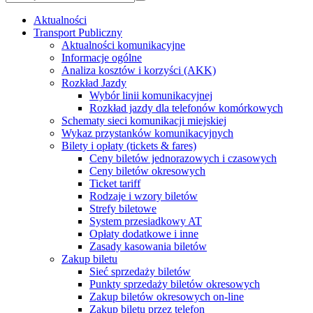
Aktualności
Transport Publiczny
Aktualności komunikacyjne
Informacje ogólne
Analiza kosztów i korzyści (AKK)
Rozkład Jazdy
Wybór linii komunikacyjnej
Rozkład jazdy dla telefonów komórkowych
Schematy sieci komunikacji miejskiej
Wykaz przystanków komunikacyjnych
Bilety i opłaty (tickets & fares)
Ceny biletów jednorazowych i czasowych
Ceny biletów okresowych
Ticket tariff
Rodzaje i wzory biletów
Strefy biletowe
System przesiadkowy AT
Opłaty dodatkowe i inne
Zasady kasowania biletów
Zakup biletu
Sieć sprzedaży biletów
Punkty sprzedaży biletów okresowych
Zakup biletów okresowych on-line
Zakup biletu przez telefon