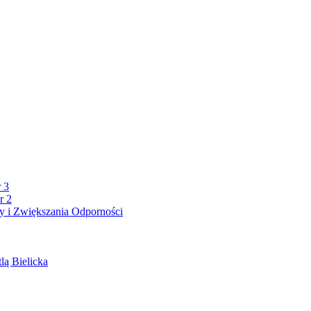
 3
r 2
 i Zwiększania Odporności
lą Bielicka