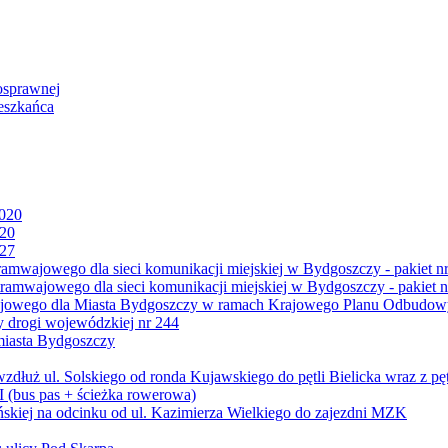
osprawnej
eszkańca
2020
020
027
mwajowego dla sieci komunikacji miejskiej w Bydgoszczy - pakiet nr
amwajowego dla sieci komunikacji miejskiej w Bydgoszczy - pakiet n
jowego dla Miasta Bydgoszczy w ramach Krajowego Planu Odbudowy
 drogi wojewódzkiej nr 244
miasta Bydgoszczy
ż ul. Solskiego od ronda Kujawskiego do pętli Bielicka wraz z pęt
 (bus pas + ścieżka rowerowa)
skiej na odcinku od ul. Kazimierza Wielkiego do zajezdni MZK