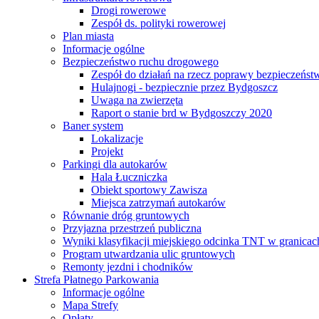
Drogi rowerowe
Zespół ds. polityki rowerowej
Plan miasta
Informacje ogólne
Bezpieczeństwo ruchu drogowego
Zespół do działań na rzecz poprawy bezpieczeńs
Hulajnogi - bezpiecznie przez Bydgoszcz
Uwaga na zwierzęta
Raport o stanie brd w Bydgoszczy 2020
Baner system
Lokalizacje
Projekt
Parkingi dla autokarów
Hala Łuczniczka
Obiekt sportowy Zawisza
Miejsca zatrzymań autokarów
Równanie dróg gruntowych
Przyjazna przestrzeń publiczna
Wyniki klasyfikacji miejskiego odcinka TNT w granicac
Program utwardzania ulic gruntowych
Remonty jezdni i chodników
Strefa Płatnego Parkowania
Informacje ogólne
Mapa Strefy
Opłaty