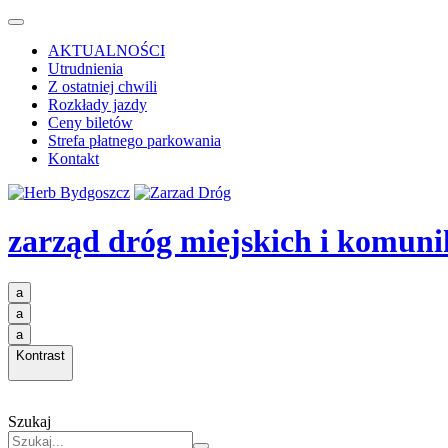
AKTUALNOŚCI
Utrudnienia
Z ostatniej chwili
Rozkłady jazdy
Ceny biletów
Strefa płatnego parkowania
Kontakt
zarząd dróg miejskich i komuni
a
a
a
Kontrast
Szukaj