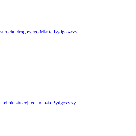
twa ruchu drogowego Miasta Bydgoszczy
h administracyjnych miasta Bydgoszczy