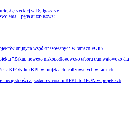
Curie, Łęczyckiej w Bydgoszczy
yzwolenia – pętla autobusowa)
rojektów unijnych współfinasowanych w ramach POIiŚ
projektu "Zakup nowego niskopodłogowego taboru tramwajowego dla
ości z KPON lub KPP w projektach realizowanych w ramach
nie niezgodności z postanowieniami KPP lub KPON w projektach