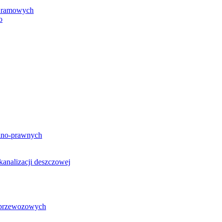
h ramowych
o
lno-prawnych
analizacji deszczowej
g przewozowych