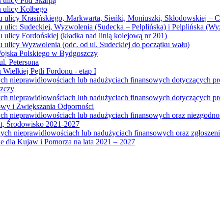
u ulicy Pod Skarpą
u ulicy Kolbego
u ulicy Krasińskiego, Markwarta, Sieńki, Moniuszki, Skłodowskiej – 
 ulic: Sudeckiej, Wyzwolenia (Sudecka – Pelplińska) i Pelplińska (W
 ulicy Fordońskiej (kładka nad linią kolejową nr 201)
 ulicy Wyzwolenia (odc. od ul. Sudeckiej do początku wału)
Wojska Polskiego w Bydgoszczy
l. Petersona
Wielkiej Pętli Fordonu - etap I
ych nieprawidłowościach lub nadużyciach finansowych dotyczących p
szczy
ych nieprawidłowościach lub nadużyciach finansowych dotyczących 
wy i Zwiększania Odporności
ych nieprawidłowościach lub nadużyciach finansowych oraz niezgodn
at, Środowisko 2021-2027
ych nieprawidłowościach lub nadużyciach finansowych oraz zgłosze
 dla Kujaw i Pomorza na lata 2021 – 2027