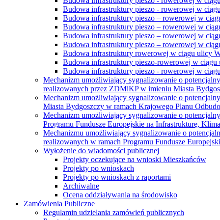
Budowa infrastruktury pieszo - rowerowej w ciąg
Budowa infrastruktury pieszo - rowerowej w ciąg
Budowa infrastruktury pieszo – rowerowej w ciąg
Budowa infrastruktury pieszo – rowerowej w ciągu
Budowa infrastruktury pieszo – rowerowej w ciągu
Budowa infrastruktury pieszo – rowerowej w ciągu
Budowa infrastruktury rowerowej w ciągu ulicy 
Budowa infrastruktury pieszo-rowerowej w ciągu u
Budowa infrastruktury pieszo - rowerowej w ciągu 
Mechanizm umożliwiający sygnalizowanie o potencjaln
realizowanych przez ZDMiKP w imieniu Miasta Bydgo
Mechanizm umożliwiający sygnalizowanie o potencjaln
Miasta Bydgoszczy w ramach Krajowego Planu Odbudo
Mechanizm umożliwiający sygnalizowanie o potencjaln
Programu Fundusze Europejskie na Infrastrukturę, Klim
Mechanizmu umożliwiający sygnalizowanie o potencjaln
realizowanych w ramach Programu Fundusze Europejskie
Wyłożenie do wiadomości publicznej
Projekty oczekujące na wnioski Mieszkańców
Projekty po wnioskach
Projekty po wnioskach z raportami
Archiwalne
Ocena oddziaływania na środowisko
Zamówienia Publiczne
Regulamin udzielania zamówień publicznych