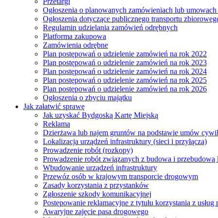
Przetargi
Ogłoszenia o planowanych zamówieniach lub umowac
Ogłoszenia dotyczące publicznego transportu zbioroweg
Regulamin udzielania zamówień odrębnych
Platforma zakupowa
Zamówienia odrębne
Plan postępowań o udzielenie zamówień na rok 2022
Plan postępowań o udzielenie zamówień na rok 2023
Plan postępowań o udzielenie zamówień na rok 2024
Plan postępowań o udzielenie zamówień na rok 2025
Plan postępowań o udzielenie zamówień na rok 2026
Ogłoszenia o zbyciu majątku
Jak załatwić sprawę
Jak uzyskać Bydgoską Kartę Miejską
Reklama
Dzierżawa lub najem gruntów na podstawie umów cywi
Lokalizacja urządzeń infrastruktury (sieci i przyłącza)
Prowadzenie robót (rozkopy)
Prowadzenie robót związanych z budowa i przebudową k
Wbudowanie urządzeń infrastruktury
Przewóz osób w krajowym transporcie drogowym
Zasady korzystania z przystanków
Zgłoszenie szkody komunikacyjnej
Postępowanie reklamacyjne z tytułu korzystania z usłu
Awaryjne zajęcie pasa drogowego