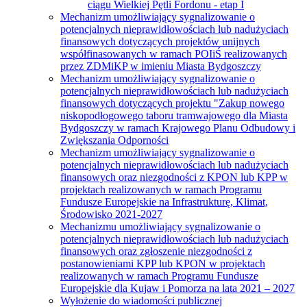
ciągu Wielkiej Pętli Fordonu - etap I
Mechanizm umożliwiający sygnalizowanie o
potencjalnych nieprawidłowościach lub nadużyciach
finansowych dotyczących projektów unijnych
współfinasowanych w ramach POIiŚ realizowanych
przez ZDMiKP w imieniu Miasta Bydgoszczy
Mechanizm umożliwiający sygnalizowanie o
potencjalnych nieprawidłowościach lub nadużyciach
finansowych dotyczących projektu "Zakup nowego
niskopodłogowego taboru tramwajowego dla Miasta
Bydgoszczy w ramach Krajowego Planu Odbudowy i
Zwiększania Odporności
Mechanizm umożliwiający sygnalizowanie o
potencjalnych nieprawidłowościach lub nadużyciach
finansowych oraz niezgodności z KPON lub KPP w
projektach realizowanych w ramach Programu
Fundusze Europejskie na Infrastrukturę, Klimat,
Środowisko 2021-2027
Mechanizmu umożliwiający sygnalizowanie o
potencjalnych nieprawidłowościach lub nadużyciach
finansowych oraz zgłoszenie niezgodności z
postanowieniami KPP lub KPON w projektach
realizowanych w ramach Programu Fundusze
Europejskie dla Kujaw i Pomorza na lata 2021 – 2027
Wyłożenie do wiadomości publicznej