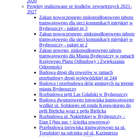
2020
Projekty realizowane ze środków zewnętrznych 2021-
2027
Zakup nowoczesnego niskopodłogowego taboru
tramwajowego dla sieci komunikacji miejskiej w
Bydgoszczy - pakiet nr 3
Zakup nowoczesnego, niskopodłogowego taboru
tramwajowego dla sieci komunikacji miejskiej w
Bydgoszczy - pakiet nr 2
Zakup nowego, niskopodłogowego taboru
tramwajowego dla Miasta Bydgoszczy w ramach
Krajowego Planu Odbudowy i Zwiększania
Odporności
Budowa drogi dla rowerów w ramach
przebudowy drogi wojewódzkiej nr 244
Budowa i przebudowa dróg gminnych na terenie
miasta Bydgoszczy
Rozbudowa pętli Las Gdański w Bydgoszczy
Budowa dwutorowego torowiska tramwajowego
wzdłuż ul. Solskiego od ronda Kujawskiego do
pętli Bielicka wraz z pętlą Bielicka
Rozbudowa ul. Nakielskiej w Bydgoszczy –
Etap I (bus pas + ścieżka rowerowa)
Przebudowa torowiska tramwajowego na ul.
Toruńskiej na odcinku od ul. Kazimierza