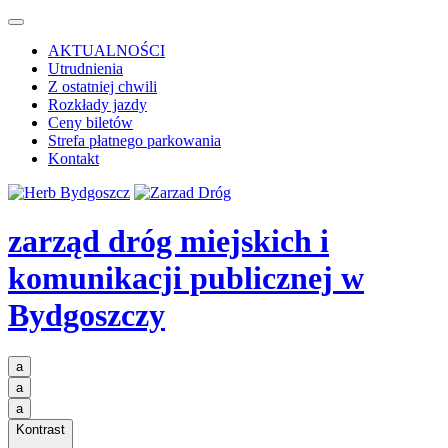
AKTUALNOŚCI
Utrudnienia
Z ostatniej chwili
Rozkłady jazdy
Ceny biletów
Strefa płatnego parkowania
Kontakt
zarząd dróg miejskich i
komunikacji publicznej
w
Bydgoszczy
a
a
a
Kontrast