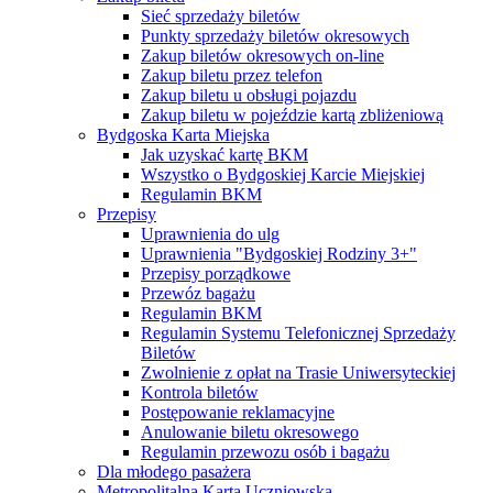
Sieć sprzedaży biletów
Punkty sprzedaży biletów okresowych
Zakup biletów okresowych on-line
Zakup biletu przez telefon
Zakup biletu u obsługi pojazdu
Zakup biletu w pojeździe kartą zbliżeniową
Bydgoska Karta Miejska
Jak uzyskać kartę BKM
Wszystko o Bydgoskiej Karcie Miejskiej
Regulamin BKM
Przepisy
Uprawnienia do ulg
Uprawnienia "Bydgoskiej Rodziny 3+"
Przepisy porządkowe
Przewóz bagażu
Regulamin BKM
Regulamin Systemu Telefonicznej Sprzedaży
Biletów
Zwolnienie z opłat na Trasie Uniwersyteckiej
Kontrola biletów
Postępowanie reklamacyjne
Anulowanie biletu okresowego
Regulamin przewozu osób i bagażu
Dla młodego pasażera
Metropolitalna Karta Uczniowska