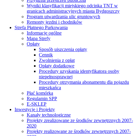
Przyjazna przestrzeń publiczna
Wyniki klasyfikacji miejskiego odcinka TNT w
granicach administracyjnych miasta Bydgoszczy
Program utwardzania ulic gruntowych
Remonty jezdni i chodników
Strefa Płatnego Parkowania
Informacje ogólne
Mapa Strefy
Opłaty
Sposób uiszczenia opłaty
Cennik
Zwolnienia z opłat
Opłaty dodatkowe
Procedury uzyskania identyfikatora osoby
niepełnosprawnej
Procedury otrzymania abonamentu dla pojazdu
mieszkańca
Płać komórką
Regulamin SPP
E-SKLEP
Inwestycje i Projekty
Kanały technologiczne
Projekty zrealizowane ze środków zewnętrznych 2007-
2020
Projekty realizowane ze środków zewnętrznych 2007-