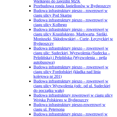
Wielkiego do zajezdni MZK
Przebudowa ronda Jagiellonów w Bydgoszczy
Budowa infrastruktury pieszo - rowerowej w
ciągu ulicy Pod Skarpą
Budowa infrastruktury pieszo - rowerowej w
ciągu ulicy Kolbego
Budowa infrastruktury pieszo – rowerowej w
ciągu ulicy Krasińskiego, Markwarta, Sieńki,
Moniuszki, Skłodowskiej – Curie, Łęczyckiej w
Bydgoszczy
Budowa infrastruktury pieszo – rowerowej w
ciągu ulic: Sudeckiej, Wyzwolenia (Sudecka –
Pelplińska) i Pelplińska (Wyzwolenia – pętla
autobusowa)
Budowa infrastruktury pieszo – rowerowej w
ciągu ulicy Fordońskiej (kładka nad linią
kolejową nr 201)
Budowa infrastruktury pieszo – rowerowej w
ciągu ulicy Wyzwolenia (odc. od ul. Sudeckiej
do początku wału)
Budowa infrastruktury rowerowej w ciągu ulicy
Wojska Polskiego w Bydgoszczy
Budowa infrastruktury pieszo-rowerowej w
ciągu ul. Petersona
Budowa infrastruktury pieszo - rowerowej w