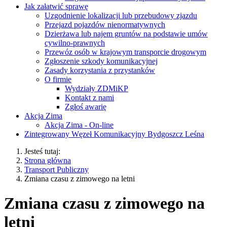
Jak załatwić sprawę
Uzgodnienie lokalizacji lub przebudowy zjazdu
Przejazd pojazdów nienormatywnych
Dzierżawa lub najem gruntów na podstawie umów
cywilno-prawnych
Przewóz osób w krajowym transporcie drogowym
Zgłoszenie szkody komunikacyjnej
Zasady korzystania z przystanków
O firmie
Wydziały ZDMiKP
Kontakt z nami
Zgłoś awarię
Akcja Zima
Akcja Zima - On-line
Zintegrowany Węzeł Komunikacyjny Bydgoszcz Leśna
Jesteś tutaj:
Strona główna
Transport Publiczny
Zmiana czasu z zimowego na letni
Zmiana czasu z zimowego na
letni