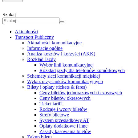
Szukaj
Aktualności
Transport Publiczny
Aktualności komunikacyjne
Informacje ogólne
Analiza kosztów i korzyści (AKK)
Rozkład Jazdy
Wybór linii komunikacyjnej
Rozkład jazdy dla telefonów komórkowych
Schematy sieci komunikacji miejskiej
Wykaz przystanków komunikacyjnych
Bilety i opłaty (tickets & fares)
Ceny biletów jednorazowych i czasowych
Ceny biletów okresowych
Ticket tariff
Rodzaje i wzory biletów
Strefy biletowe
System przesiadkowy AT
Opłaty dodatkowe i inne
Zasady kasowania biletów
Zakup biletu