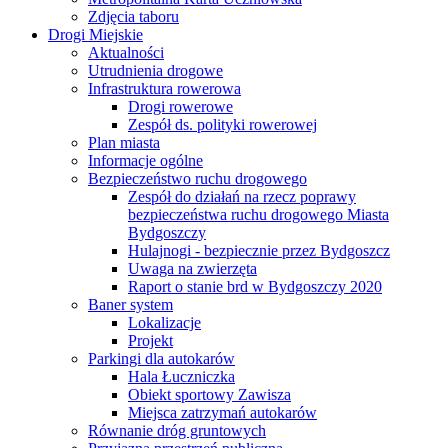
Zdjęcia taboru
Drogi Miejskie
Aktualności
Utrudnienia drogowe
Infrastruktura rowerowa
Drogi rowerowe
Zespół ds. polityki rowerowej
Plan miasta
Informacje ogólne
Bezpieczeństwo ruchu drogowego
Zespół do działań na rzecz poprawy
bezpieczeństwa ruchu drogowego Miasta
Bydgoszczy
Hulajnogi - bezpiecznie przez Bydgoszcz
Uwaga na zwierzęta
Raport o stanie brd w Bydgoszczy 2020
Baner system
Lokalizacje
Projekt
Parkingi dla autokarów
Hala Łuczniczka
Obiekt sportowy Zawisza
Miejsca zatrzymań autokarów
Równanie dróg gruntowych