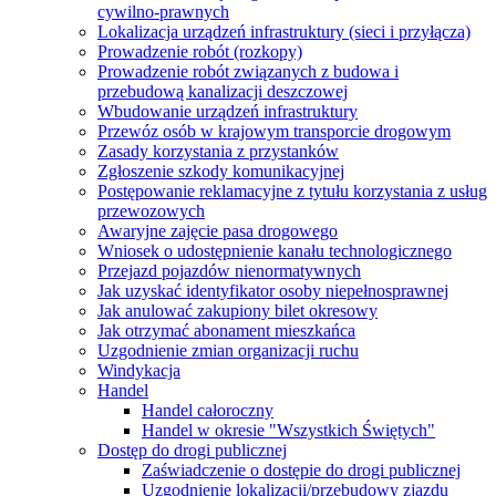
cywilno-prawnych
Lokalizacja urządzeń infrastruktury (sieci i przyłącza)
Prowadzenie robót (rozkopy)
Prowadzenie robót związanych z budowa i
przebudową kanalizacji deszczowej
Wbudowanie urządzeń infrastruktury
Przewóz osób w krajowym transporcie drogowym
Zasady korzystania z przystanków
Zgłoszenie szkody komunikacyjnej
Postępowanie reklamacyjne z tytułu korzystania z usług
przewozowych
Awaryjne zajęcie pasa drogowego
Wniosek o udostępnienie kanału technologicznego
Przejazd pojazdów nienormatywnych
Jak uzyskać identyfikator osoby niepełnosprawnej
Jak anulować zakupiony bilet okresowy
Jak otrzymać abonament mieszkańca
Uzgodnienie zmian organizacji ruchu
Windykacja
Handel
Handel całoroczny
Handel w okresie "Wszystkich Świętych"
Dostęp do drogi publicznej
Zaświadczenie o dostępie do drogi publicznej
Uzgodnienie lokalizacji/przebudowy zjazdu