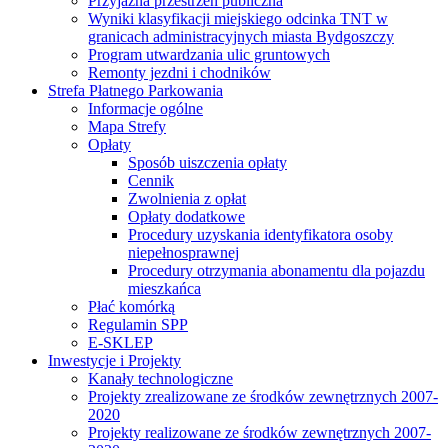
Przyjazna przestrzeń publiczna
Wyniki klasyfikacji miejskiego odcinka TNT w
granicach administracyjnych miasta Bydgoszczy
Program utwardzania ulic gruntowych
Remonty jezdni i chodników
Strefa Płatnego Parkowania
Informacje ogólne
Mapa Strefy
Opłaty
Sposób uiszczenia opłaty
Cennik
Zwolnienia z opłat
Opłaty dodatkowe
Procedury uzyskania identyfikatora osoby
niepełnosprawnej
Procedury otrzymania abonamentu dla pojazdu
mieszkańca
Płać komórką
Regulamin SPP
E-SKLEP
Inwestycje i Projekty
Kanały technologiczne
Projekty zrealizowane ze środków zewnętrznych 2007-
2020
Projekty realizowane ze środków zewnętrznych 2007-