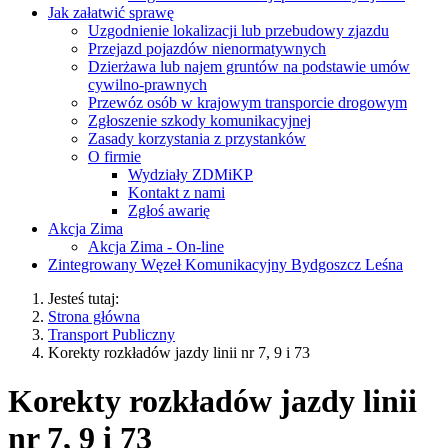
Jak załatwić sprawę
Uzgodnienie lokalizacji lub przebudowy zjazdu
Przejazd pojazdów nienormatywnych
Dzierżawa lub najem gruntów na podstawie umów
cywilno-prawnych
Przewóz osób w krajowym transporcie drogowym
Zgłoszenie szkody komunikacyjnej
Zasady korzystania z przystanków
O firmie
Wydziały ZDMiKP
Kontakt z nami
Zgłoś awarię
Akcja Zima
Akcja Zima - On-line
Zintegrowany Węzeł Komunikacyjny Bydgoszcz Leśna
Jesteś tutaj:
Strona główna
Transport Publiczny
Korekty rozkładów jazdy linii nr 7, 9 i 73
Korekty rozkładów jazdy linii
nr 7, 9 i 73