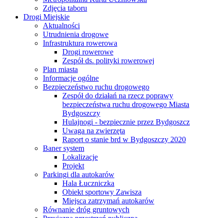
Zdjęcia taboru
Drogi Miejskie
Aktualności
Utrudnienia drogowe
Infrastruktura rowerowa
Drogi rowerowe
Zespół ds. polityki rowerowej
Plan miasta
Informacje ogólne
Bezpieczeństwo ruchu drogowego
Zespół do działań na rzecz poprawy
bezpieczeństwa ruchu drogowego Miasta
Bydgoszczy
Hulajnogi - bezpiecznie przez Bydgoszcz
Uwaga na zwierzęta
Raport o stanie brd w Bydgoszczy 2020
Baner system
Lokalizacje
Projekt
Parkingi dla autokarów
Hala Łuczniczka
Obiekt sportowy Zawisza
Miejsca zatrzymań autokarów
Równanie dróg gruntowych