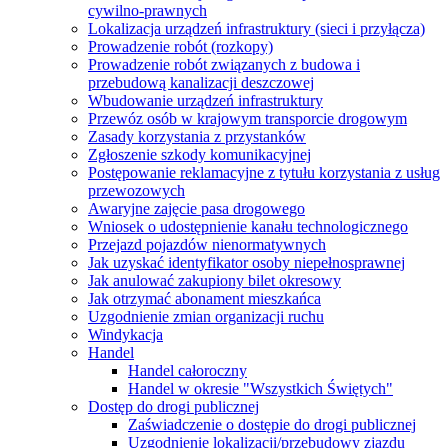
cywilno-prawnych
Lokalizacja urządzeń infrastruktury (sieci i przyłącza)
Prowadzenie robót (rozkopy)
Prowadzenie robót związanych z budowa i
przebudową kanalizacji deszczowej
Wbudowanie urządzeń infrastruktury
Przewóz osób w krajowym transporcie drogowym
Zasady korzystania z przystanków
Zgłoszenie szkody komunikacyjnej
Postępowanie reklamacyjne z tytułu korzystania z usług
przewozowych
Awaryjne zajęcie pasa drogowego
Wniosek o udostępnienie kanału technologicznego
Przejazd pojazdów nienormatywnych
Jak uzyskać identyfikator osoby niepełnosprawnej
Jak anulować zakupiony bilet okresowy
Jak otrzymać abonament mieszkańca
Uzgodnienie zmian organizacji ruchu
Windykacja
Handel
Handel całoroczny
Handel w okresie "Wszystkich Świętych"
Dostęp do drogi publicznej
Zaświadczenie o dostępie do drogi publicznej
Uzgodnienie lokalizacji/przebudowy zjazdu