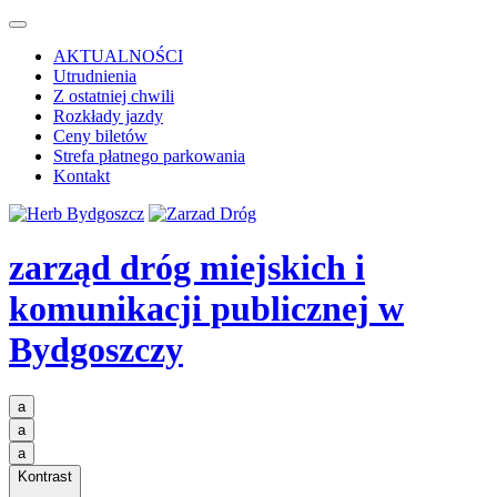
AKTUALNOŚCI
Utrudnienia
Z ostatniej chwili
Rozkłady jazdy
Ceny biletów
Strefa płatnego parkowania
Kontakt
zarząd dróg miejskich i
komunikacji publicznej
w
Bydgoszczy
a
a
a
Kontrast