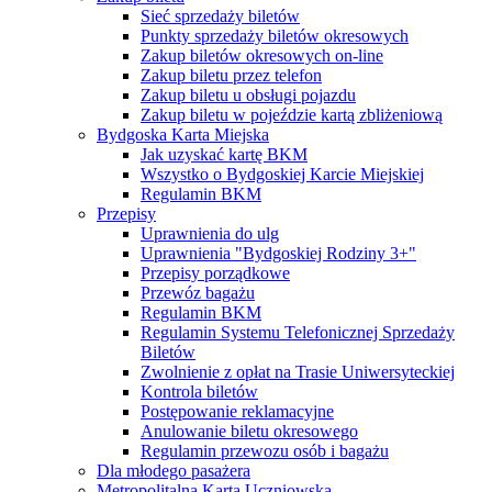
Sieć sprzedaży biletów
Punkty sprzedaży biletów okresowych
Zakup biletów okresowych on-line
Zakup biletu przez telefon
Zakup biletu u obsługi pojazdu
Zakup biletu w pojeździe kartą zbliżeniową
Bydgoska Karta Miejska
Jak uzyskać kartę BKM
Wszystko o Bydgoskiej Karcie Miejskiej
Regulamin BKM
Przepisy
Uprawnienia do ulg
Uprawnienia "Bydgoskiej Rodziny 3+"
Przepisy porządkowe
Przewóz bagażu
Regulamin BKM
Regulamin Systemu Telefonicznej Sprzedaży
Biletów
Zwolnienie z opłat na Trasie Uniwersyteckiej
Kontrola biletów
Postępowanie reklamacyjne
Anulowanie biletu okresowego
Regulamin przewozu osób i bagażu
Dla młodego pasażera
Metropolitalna Karta Uczniowska