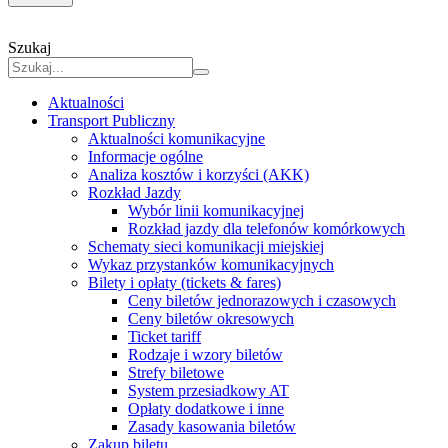
Szukaj
Aktualności
Transport Publiczny
Aktualności komunikacyjne
Informacje ogólne
Analiza kosztów i korzyści (AKK)
Rozkład Jazdy
Wybór linii komunikacyjnej
Rozkład jazdy dla telefonów komórkowych
Schematy sieci komunikacji miejskiej
Wykaz przystanków komunikacyjnych
Bilety i opłaty (tickets & fares)
Ceny biletów jednorazowych i czasowych
Ceny biletów okresowych
Ticket tariff
Rodzaje i wzory biletów
Strefy biletowe
System przesiadkowy AT
Opłaty dodatkowe i inne
Zasady kasowania biletów
Zakup biletu