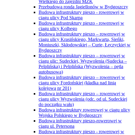
Wielkiego do zajezdni MZK
Przebudowa ronda Jagiellonów w Bydgoszczy
Budowa infrastruktury pieszo - rowerowej w
ciągu ulicy Pod Skarpą
Budowa infrastruktury pieszo - rowerowej w
ciągu ulicy Kolbego
Budowa infrastruktury pieszo – rowerowej w
ciągu ulicy Krasińskiego, Markwarta, Sieńki,
Moniuszki, Skłodowskiej – Curie, Łęczyckiej w
Bydgoszczy
Budowa infrastruktury pieszo – rowerowej w
ciągu ulic: Sudeckiej, Wyzwolenia (Sudecka –
Pelplińska) i Pelplińska (Wyzwolenia – pętla
autobusowa)
Budowa infrastruktury pieszo – rowerowej w
ciągu ulicy Fordońskiej (kładka nad linią
kolejową nr 201)
Budowa infrastruktury pieszo – rowerowej w
ciągu ulicy Wyzwolenia (odc. od ul. Sudeckiej
do początku wału)
Budowa infrastruktury rowerowej w ciągu ulicy
Wojska Polskiego w Bydgoszczy
Budowa infrastruktury pieszo-rowerowej w
ciągu ul. Petersona
Budowa infrastruktury pieszo - rowerowej w