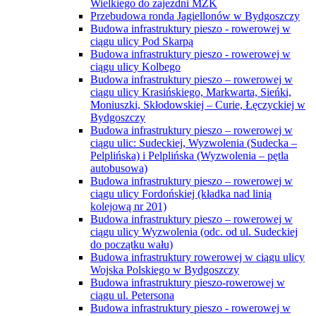
Wielkiego do zajezdni MZK
Przebudowa ronda Jagiellonów w Bydgoszczy
Budowa infrastruktury pieszo - rowerowej w
ciągu ulicy Pod Skarpą
Budowa infrastruktury pieszo - rowerowej w
ciągu ulicy Kolbego
Budowa infrastruktury pieszo – rowerowej w
ciągu ulicy Krasińskiego, Markwarta, Sieńki,
Moniuszki, Skłodowskiej – Curie, Łęczyckiej w
Bydgoszczy
Budowa infrastruktury pieszo – rowerowej w
ciągu ulic: Sudeckiej, Wyzwolenia (Sudecka –
Pelplińska) i Pelplińska (Wyzwolenia – pętla
autobusowa)
Budowa infrastruktury pieszo – rowerowej w
ciągu ulicy Fordońskiej (kładka nad linią
kolejową nr 201)
Budowa infrastruktury pieszo – rowerowej w
ciągu ulicy Wyzwolenia (odc. od ul. Sudeckiej
do początku wału)
Budowa infrastruktury rowerowej w ciągu ulicy
Wojska Polskiego w Bydgoszczy
Budowa infrastruktury pieszo-rowerowej w
ciągu ul. Petersona
Budowa infrastruktury pieszo - rowerowej w