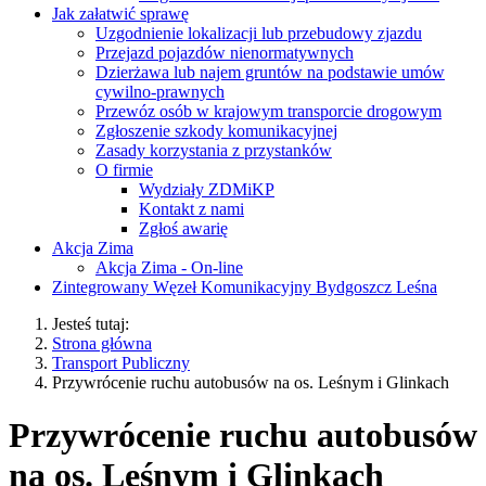
Jak załatwić sprawę
Uzgodnienie lokalizacji lub przebudowy zjazdu
Przejazd pojazdów nienormatywnych
Dzierżawa lub najem gruntów na podstawie umów
cywilno-prawnych
Przewóz osób w krajowym transporcie drogowym
Zgłoszenie szkody komunikacyjnej
Zasady korzystania z przystanków
O firmie
Wydziały ZDMiKP
Kontakt z nami
Zgłoś awarię
Akcja Zima
Akcja Zima - On-line
Zintegrowany Węzeł Komunikacyjny Bydgoszcz Leśna
Jesteś tutaj:
Strona główna
Transport Publiczny
Przywrócenie ruchu autobusów na os. Leśnym i Glinkach
Przywrócenie ruchu autobusów
na os. Leśnym i Glinkach