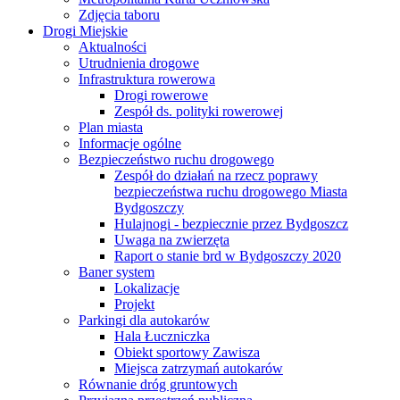
Zdjęcia taboru
Drogi Miejskie
Aktualności
Utrudnienia drogowe
Infrastruktura rowerowa
Drogi rowerowe
Zespół ds. polityki rowerowej
Plan miasta
Informacje ogólne
Bezpieczeństwo ruchu drogowego
Zespół do działań na rzecz poprawy
bezpieczeństwa ruchu drogowego Miasta
Bydgoszczy
Hulajnogi - bezpiecznie przez Bydgoszcz
Uwaga na zwierzęta
Raport o stanie brd w Bydgoszczy 2020
Baner system
Lokalizacje
Projekt
Parkingi dla autokarów
Hala Łuczniczka
Obiekt sportowy Zawisza
Miejsca zatrzymań autokarów
Równanie dróg gruntowych