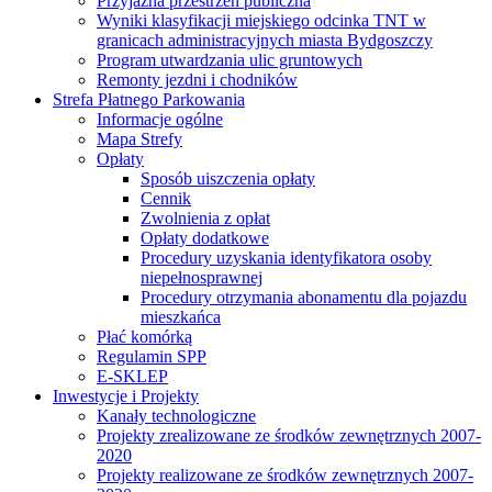
Przyjazna przestrzeń publiczna
Wyniki klasyfikacji miejskiego odcinka TNT w
granicach administracyjnych miasta Bydgoszczy
Program utwardzania ulic gruntowych
Remonty jezdni i chodników
Strefa Płatnego Parkowania
Informacje ogólne
Mapa Strefy
Opłaty
Sposób uiszczenia opłaty
Cennik
Zwolnienia z opłat
Opłaty dodatkowe
Procedury uzyskania identyfikatora osoby
niepełnosprawnej
Procedury otrzymania abonamentu dla pojazdu
mieszkańca
Płać komórką
Regulamin SPP
E-SKLEP
Inwestycje i Projekty
Kanały technologiczne
Projekty zrealizowane ze środków zewnętrznych 2007-
2020
Projekty realizowane ze środków zewnętrznych 2007-