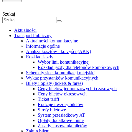
Szukaj
Aktualności
Transport Publiczny
Aktualności komunikacyjne
Informacje ogólne
Analiza kosztów i korzyści (AKK)
Rozkład Jazdy
Wybór linii komunikacyjnej
Rozkład jazdy dla telefonów komórkowych
Schematy sieci komunikacji miejskiej
Wykaz przystanków komunikacyjnych
Bilety i opłaty (tickets & fares)
Ceny biletów jednorazowych i czasowych
Ceny biletów okresowych
Ticket tariff
Rodzaje i wzory biletów
Strefy biletowe
System przesiadkowy AT
Opłaty dodatkowe i inne
Zasady kasowania biletów
Zakup biletu