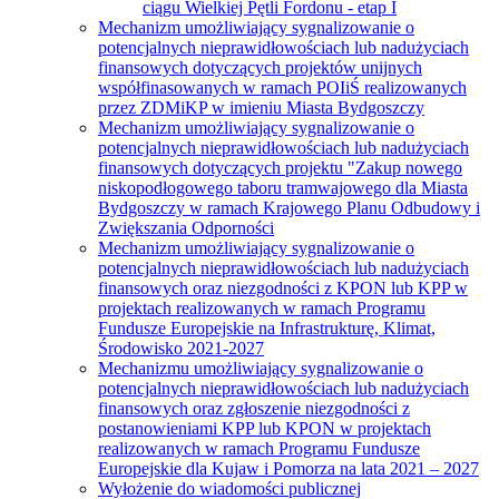
ciągu Wielkiej Pętli Fordonu - etap I
Mechanizm umożliwiający sygnalizowanie o
potencjalnych nieprawidłowościach lub nadużyciach
finansowych dotyczących projektów unijnych
współfinasowanych w ramach POIiŚ realizowanych
przez ZDMiKP w imieniu Miasta Bydgoszczy
Mechanizm umożliwiający sygnalizowanie o
potencjalnych nieprawidłowościach lub nadużyciach
finansowych dotyczących projektu "Zakup nowego
niskopodłogowego taboru tramwajowego dla Miasta
Bydgoszczy w ramach Krajowego Planu Odbudowy i
Zwiększania Odporności
Mechanizm umożliwiający sygnalizowanie o
potencjalnych nieprawidłowościach lub nadużyciach
finansowych oraz niezgodności z KPON lub KPP w
projektach realizowanych w ramach Programu
Fundusze Europejskie na Infrastrukturę, Klimat,
Środowisko 2021-2027
Mechanizmu umożliwiający sygnalizowanie o
potencjalnych nieprawidłowościach lub nadużyciach
finansowych oraz zgłoszenie niezgodności z
postanowieniami KPP lub KPON w projektach
realizowanych w ramach Programu Fundusze
Europejskie dla Kujaw i Pomorza na lata 2021 – 2027
Wyłożenie do wiadomości publicznej