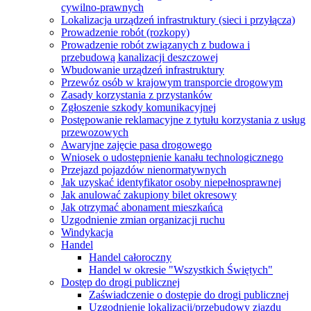
cywilno-prawnych
Lokalizacja urządzeń infrastruktury (sieci i przyłącza)
Prowadzenie robót (rozkopy)
Prowadzenie robót związanych z budowa i
przebudową kanalizacji deszczowej
Wbudowanie urządzeń infrastruktury
Przewóz osób w krajowym transporcie drogowym
Zasady korzystania z przystanków
Zgłoszenie szkody komunikacyjnej
Postępowanie reklamacyjne z tytułu korzystania z usług
przewozowych
Awaryjne zajęcie pasa drogowego
Wniosek o udostępnienie kanału technologicznego
Przejazd pojazdów nienormatywnych
Jak uzyskać identyfikator osoby niepełnosprawnej
Jak anulować zakupiony bilet okresowy
Jak otrzymać abonament mieszkańca
Uzgodnienie zmian organizacji ruchu
Windykacja
Handel
Handel całoroczny
Handel w okresie "Wszystkich Świętych"
Dostęp do drogi publicznej
Zaświadczenie o dostępie do drogi publicznej
Uzgodnienie lokalizacji/przebudowy zjazdu