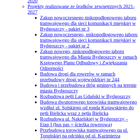
2020
Projekty realizowane ze środków zewnętrznych 2021-
2027
Zakup nowoczesnego niskopodłogowego taboru
tramwajowego dla sieci komunikacji miejskiej w
Bydgoszczy - pakiet nr 3
Zakup nowoczesnego, niskopodłogowego taboru
tramwajowego dla sieci komunikacji miejskiej w
Bydgoszczy - pakiet nr 2
Zakup nowego, niskopodłogowego taboru
tramwajowego dla Miasta Bydgoszczy w ramach
Krajowego Planu Odbudowy i Zwiększania
Odporności
Budowa drogi dla rowerów w ramach
przebudowy drogi wojewódzkiej nr 244
Budowa i przebudowa dróg gminnych na terenie
miasta Bydgoszczy
Rozbudowa pętli Las Gdański w Bydgoszczy
Budowa dwutorowego torowiska tramwajowego
wzdłuż ul. Solskiego od ronda Kujawskiego do
pętli Bielicka wraz z pętlą Bielicka
Rozbudowa ul. Nakielskiej w Bydgoszczy –
Etap I (bus pas + ścieżka rowerowa)
Przebudowa torowiska tramwajowego na ul.
Toruńskiej na odcinku od ul. Kazimierza