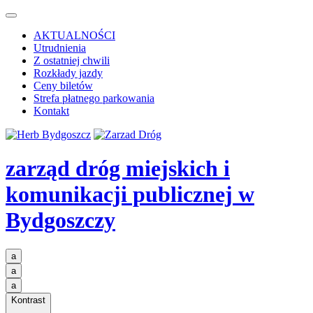
AKTUALNOŚCI
Utrudnienia
Z ostatniej chwili
Rozkłady jazdy
Ceny biletów
Strefa płatnego parkowania
Kontakt
zarząd dróg miejskich i
komunikacji publicznej
w
Bydgoszczy
a
a
a
Kontrast