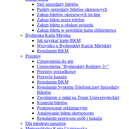
Sieć sprzedaży biletów
Punkty sprzedaży biletów okresowych
Zakup biletów okresowych on-line
Zakup biletu przez telefon
Zakup biletu u obsługi pojazdu
Zakup biletu w pojeździe kartą zbliżeniową
Bydgoska Karta Miejska
Jak uzyskać kartę BKM
Wszystko o Bydgoskiej Karcie Miejskiej
Regulamin BKM
Przepisy
Uprawnienia do ulg
Uprawnienia "Bydgoskiej Rodziny 3+"
Przepisy porządkowe
Przewóz bagażu
Regulamin BKM
Regulamin Systemu Telefonicznej Sprzedaży
Biletów
Zwolnienie z opłat na Trasie Uniwersyteckiej
Kontrola biletów
Postępowanie reklamacyjne
Anulowanie biletu okresowego
Regulamin przewozu osób i bagażu
Dla młodego pasażera
Metropolitalna Karta Uczniowska