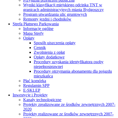
Przyjazna przestrzeń publiczna
Wyniki klasyfikacji miejskiego odcinka TNT w
granicach administracyjnych miasta Bydgoszczy
Program utwardzania ulic gruntowych
Remonty jezdni i chodników
Strefa Płatnego Parkowania
Informacje ogólne
Mapa Strefy
Opłaty
Sposób uiszczenia opłaty
Cennik
Zwolnienia z opłat
Opłaty dodatkowe
Procedury uzyskania identyfikatora osoby
niepełnosprawnej
Procedury otrzymania abonamentu dla pojazdu
mieszkańca
Płać komórką
Regulamin SPP
E-SKLEP
Inwestycje i Projekty
Kanały technologiczne
Projekty zrealizowane ze środków zewnętrznych 2007-
2020
Projekty realizowane ze środków zewnętrznych 2007-