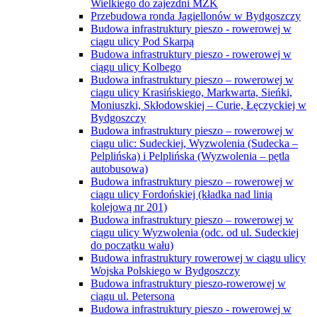
Wielkiego do zajezdni MZK
Przebudowa ronda Jagiellonów w Bydgoszczy
Budowa infrastruktury pieszo - rowerowej w
ciągu ulicy Pod Skarpą
Budowa infrastruktury pieszo - rowerowej w
ciągu ulicy Kolbego
Budowa infrastruktury pieszo – rowerowej w
ciągu ulicy Krasińskiego, Markwarta, Sieńki,
Moniuszki, Skłodowskiej – Curie, Łęczyckiej w
Bydgoszczy
Budowa infrastruktury pieszo – rowerowej w
ciągu ulic: Sudeckiej, Wyzwolenia (Sudecka –
Pelplińska) i Pelplińska (Wyzwolenia – pętla
autobusowa)
Budowa infrastruktury pieszo – rowerowej w
ciągu ulicy Fordońskiej (kładka nad linią
kolejową nr 201)
Budowa infrastruktury pieszo – rowerowej w
ciągu ulicy Wyzwolenia (odc. od ul. Sudeckiej
do początku wału)
Budowa infrastruktury rowerowej w ciągu ulicy
Wojska Polskiego w Bydgoszczy
Budowa infrastruktury pieszo-rowerowej w
ciągu ul. Petersona
Budowa infrastruktury pieszo - rowerowej w