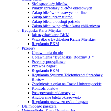
Sieć sprzedaży biletów
Punkty sprzedaży biletów okresowych
Zakup biletów okresowych on-line
Zakup biletu przez telefon
Zakup biletu u obsługi pojazdu
Zakup biletu w pojeździe kartą zbliżeniową
Bydgoska Karta Miejska
Jak uzyskać kartę BKM
Wszystko o Bydgoskiej Karcie Miejskiej
Regulamin BKM
Przepisy
Uprawnienia do ulg
Uprawnienia "Bydgoskiej Rodziny 3+"
Przepisy porządkowe
Przewóz bagażu
Regulamin BKM
Regulamin Systemu Telefonicznej Sprzedaży
Biletów
Zwolnienie z opłat na Trasie Uniwersyteckiej
Kontrola biletów
Postępowanie reklamacyjne
Anulowanie biletu okresowego
Regulamin przewozu osób i bagażu
Dla młodego pasażera
Metropolitalna Karta Uczniowska