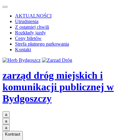
AKTUALNOŚCI
Utrudnienia
Z ostatniej chwili
Rozkłady jazdy
Ceny biletów
Strefa płatnego parkowania
Kontakt
zarząd dróg miejskich i
komunikacji publicznej
w
Bydgoszczy
a
a
a
Kontrast