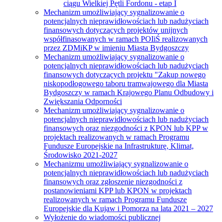
ciągu Wielkiej Pętli Fordonu - etap I
Mechanizm umożliwiający sygnalizowanie o
potencjalnych nieprawidłowościach lub nadużyciach
finansowych dotyczących projektów unijnych
współfinasowanych w ramach POIiŚ realizowanych
przez ZDMiKP w imieniu Miasta Bydgoszczy
Mechanizm umożliwiający sygnalizowanie o
potencjalnych nieprawidłowościach lub nadużyciach
finansowych dotyczących projektu "Zakup nowego
niskopodłogowego taboru tramwajowego dla Miasta
Bydgoszczy w ramach Krajowego Planu Odbudowy i
Zwiększania Odporności
Mechanizm umożliwiający sygnalizowanie o
potencjalnych nieprawidłowościach lub nadużyciach
finansowych oraz niezgodności z KPON lub KPP w
projektach realizowanych w ramach Programu
Fundusze Europejskie na Infrastrukturę, Klimat,
Środowisko 2021-2027
Mechanizmu umożliwiający sygnalizowanie o
potencjalnych nieprawidłowościach lub nadużyciach
finansowych oraz zgłoszenie niezgodności z
postanowieniami KPP lub KPON w projektach
realizowanych w ramach Programu Fundusze
Europejskie dla Kujaw i Pomorza na lata 2021 – 2027
Wyłożenie do wiadomości publicznej