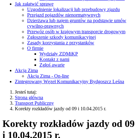
Jak załatwić sprawę
Uzgodnienie lokalizacji lub przebudowy zjazdu
Przejazd pojazdów nienormatywnych
Dzierżawa lub najem gruntów na podstawie umów
cywilno-prawnych
Przewóz osób w krajowym transporcie drogowym
Zgłoszenie szkody komunikacyjnej
Zasady korzystania z przystanków
O firmie
Wydziały ZDMiKP
Kontakt z nami
Zgłoś awarię
Akcja Zima
Akcja Zima - On-line
Zintegrowany Węzeł Komunikacyjny Bydgoszcz Leśna
Jesteś tutaj:
Strona główna
Transport Publiczny
Korekty rozkładów jazdy od 09 i 10.04.2015 r.
Korekty rozkładów jazdy od 09
i 10.04.2015 r.