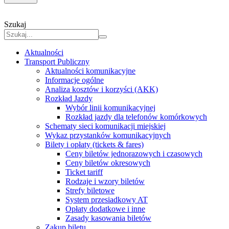
Szukaj
Aktualności
Transport Publiczny
Aktualności komunikacyjne
Informacje ogólne
Analiza kosztów i korzyści (AKK)
Rozkład Jazdy
Wybór linii komunikacyjnej
Rozkład jazdy dla telefonów komórkowych
Schematy sieci komunikacji miejskiej
Wykaz przystanków komunikacyjnych
Bilety i opłaty (tickets & fares)
Ceny biletów jednorazowych i czasowych
Ceny biletów okresowych
Ticket tariff
Rodzaje i wzory biletów
Strefy biletowe
System przesiadkowy AT
Opłaty dodatkowe i inne
Zasady kasowania biletów
Zakup biletu