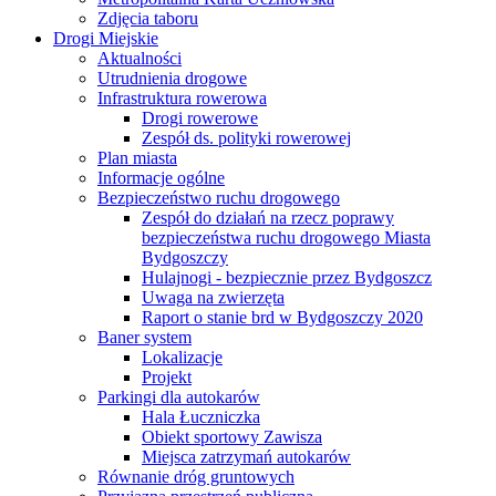
Zdjęcia taboru
Drogi Miejskie
Aktualności
Utrudnienia drogowe
Infrastruktura rowerowa
Drogi rowerowe
Zespół ds. polityki rowerowej
Plan miasta
Informacje ogólne
Bezpieczeństwo ruchu drogowego
Zespół do działań na rzecz poprawy
bezpieczeństwa ruchu drogowego Miasta
Bydgoszczy
Hulajnogi - bezpiecznie przez Bydgoszcz
Uwaga na zwierzęta
Raport o stanie brd w Bydgoszczy 2020
Baner system
Lokalizacje
Projekt
Parkingi dla autokarów
Hala Łuczniczka
Obiekt sportowy Zawisza
Miejsca zatrzymań autokarów
Równanie dróg gruntowych