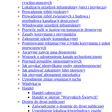
cywilno-prawnych
Lokalizacja urządzeń infrastruktury (sieci i przyłącza)
Prowadzenie robót (rozkopy)
Prowadzenie robót związanych z budowa i
przebudową kanalizacji deszczowej
Wbudowanie urządzeń infrastruktury
Przewóz osób w krajowym transporcie drogowym
Zasady korzystania z przystanków
Zgłoszenie szkody komunikacyjnej
Postępowanie reklamacyjne z tytułu korzystania z usług
przewozowych
Awaryjne zajęcie pasa drogowego
Wniosek o udostępnienie kanału technologicznego
Przejazd pojazdów nienormatywnych
Jak uzyskać identyfikator osoby niepełnosprawnej
Jak anulować zakupiony bilet okresowy
Jak otrzymać abonament mieszkańca
Uzgodnienie zmian organizacji ruchu
Windykacja
Handel
Handel całoroczny
Handel w okresie "Wszystkich Świętych"
Dostęp do drogi publicznej
Zaświadczenie o dostępie do drogi publicznej
Uzgodnienie lokalizacji/przebudowy zjazdu