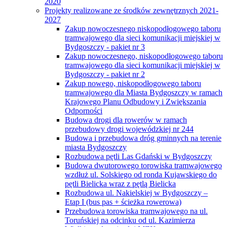
2020
Projekty realizowane ze środków zewnętrznych 2021-
2027
Zakup nowoczesnego niskopodłogowego taboru
tramwajowego dla sieci komunikacji miejskiej w
Bydgoszczy - pakiet nr 3
Zakup nowoczesnego, niskopodłogowego taboru
tramwajowego dla sieci komunikacji miejskiej w
Bydgoszczy - pakiet nr 2
Zakup nowego, niskopodłogowego taboru
tramwajowego dla Miasta Bydgoszczy w ramach
Krajowego Planu Odbudowy i Zwiększania
Odporności
Budowa drogi dla rowerów w ramach
przebudowy drogi wojewódzkiej nr 244
Budowa i przebudowa dróg gminnych na terenie
miasta Bydgoszczy
Rozbudowa pętli Las Gdański w Bydgoszczy
Budowa dwutorowego torowiska tramwajowego
wzdłuż ul. Solskiego od ronda Kujawskiego do
pętli Bielicka wraz z pętlą Bielicka
Rozbudowa ul. Nakielskiej w Bydgoszczy –
Etap I (bus pas + ścieżka rowerowa)
Przebudowa torowiska tramwajowego na ul.
Toruńskiej na odcinku od ul. Kazimierza