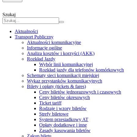
Szukaj
Aktualności
Transport Publiczny
Aktualności komunikacyjne
Informacje ogólne
Analiza kosztów i korzyści (AKK)
Rozkład Jazdy
Wybór linii komunikacyjnej
Rozkład jazdy dla telefonów komórkowych
Schematy sieci komunikacji miejskiej
Wykaz przystanków komunikacyjnych
Bilety i opłaty (tickets & fares)
Ceny biletów jednorazowych i czasowych
Ceny biletów okresowych
Ticket tariff
Rodzaje i wzory biletów
Strefy biletowe
System przesiadkowy AT
Opłaty dodatkowe i inne
Zasady kasowania biletów
Zakup biletu