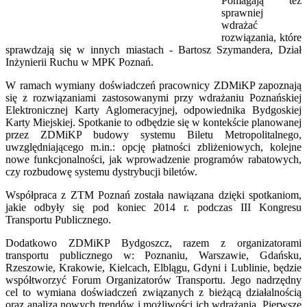
Pomagają też
sprawniej
wdrażać
rozwiązania, które
sprawdzają się w innych miastach - Bartosz Szymandera, Dział
Inżynierii Ruchu w MPK Poznań.
W ramach wymiany doświadczeń pracownicy ZDMiKP zapoznają
się z rozwiązaniami zastosowanymi przy wdrażaniu Poznańskiej
Elektronicznej Karty Aglomeracyjnej, odpowiednika Bydgoskiej
Karty Miejskiej. Spotkanie to odbędzie się w kontekście planowanej
przez ZDMiKP budowy systemu Biletu Metropolitalnego,
uwzględniającego m.in.: opcję płatności zbliżeniowych, kolejne
nowe funkcjonalności, jak wprowadzenie programów rabatowych,
czy rozbudowę systemu dystrybucji biletów.
Współpraca z ZTM Poznań została nawiązana dzięki spotkaniom,
jakie odbyły się pod koniec 2014 r. podczas III Kongresu
Transportu Publicznego.
Dodatkowo ZDMiKP Bydgoszcz, razem z organizatorami
transportu publicznego w: Poznaniu, Warszawie, Gdańsku,
Rzeszowie, Krakowie, Kielcach, Elblągu, Gdyni i Lublinie, będzie
współtworzyć Forum Organizatorów Transportu. Jego nadrzędny
cel to wymiana doświadczeń związanych z bieżącą działalnością
oraz analiza nowych trendów i możliwości ich wdrażania. Pierwsze