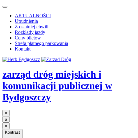
AKTUALNOŚCI
Utrudnienia
Z ostatniej chwili
Rozkłady jazdy
Ceny biletów
Strefa płatnego parkowania
Kontakt
zarząd dróg miejskich i
komunikacji publicznej
w
Bydgoszczy
a
a
a
Kontrast