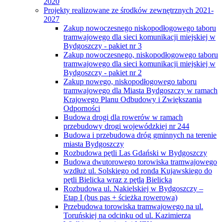
2020
Projekty realizowane ze środków zewnętrznych 2021-
2027
Zakup nowoczesnego niskopodłogowego taboru
tramwajowego dla sieci komunikacji miejskiej w
Bydgoszczy - pakiet nr 3
Zakup nowoczesnego, niskopodłogowego taboru
tramwajowego dla sieci komunikacji miejskiej w
Bydgoszczy - pakiet nr 2
Zakup nowego, niskopodłogowego taboru
tramwajowego dla Miasta Bydgoszczy w ramach
Krajowego Planu Odbudowy i Zwiększania
Odporności
Budowa drogi dla rowerów w ramach
przebudowy drogi wojewódzkiej nr 244
Budowa i przebudowa dróg gminnych na terenie
miasta Bydgoszczy
Rozbudowa pętli Las Gdański w Bydgoszczy
Budowa dwutorowego torowiska tramwajowego
wzdłuż ul. Solskiego od ronda Kujawskiego do
pętli Bielicka wraz z pętlą Bielicka
Rozbudowa ul. Nakielskiej w Bydgoszczy –
Etap I (bus pas + ścieżka rowerowa)
Przebudowa torowiska tramwajowego na ul.
Toruńskiej na odcinku od ul. Kazimierza