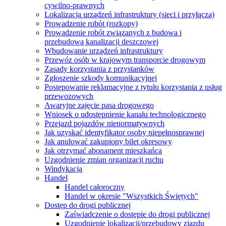
cywilno-prawnych
Lokalizacja urządzeń infrastruktury (sieci i przyłącza)
Prowadzenie robót (rozkopy)
Prowadzenie robót związanych z budowa i
przebudową kanalizacji deszczowej
Wbudowanie urządzeń infrastruktury
Przewóz osób w krajowym transporcie drogowym
Zasady korzystania z przystanków
Zgłoszenie szkody komunikacyjnej
Postępowanie reklamacyjne z tytułu korzystania z usług
przewozowych
Awaryjne zajęcie pasa drogowego
Wniosek o udostępnienie kanału technologicznego
Przejazd pojazdów nienormatywnych
Jak uzyskać identyfikator osoby niepełnosprawnej
Jak anulować zakupiony bilet okresowy
Jak otrzymać abonament mieszkańca
Uzgodnienie zmian organizacji ruchu
Windykacja
Handel
Handel całoroczny
Handel w okresie "Wszystkich Świętych"
Dostęp do drogi publicznej
Zaświadczenie o dostępie do drogi publicznej
Uzgodnienie lokalizacji/przebudowy zjazdu