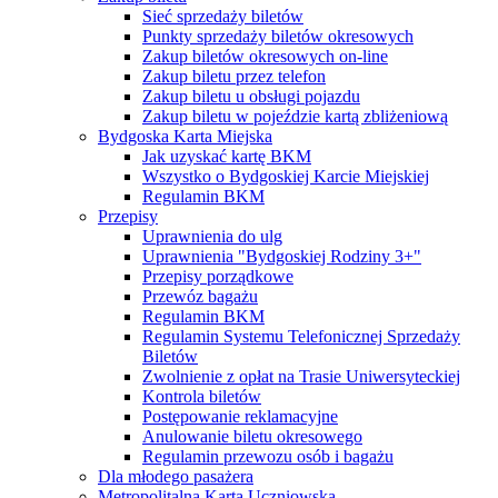
Sieć sprzedaży biletów
Punkty sprzedaży biletów okresowych
Zakup biletów okresowych on-line
Zakup biletu przez telefon
Zakup biletu u obsługi pojazdu
Zakup biletu w pojeździe kartą zbliżeniową
Bydgoska Karta Miejska
Jak uzyskać kartę BKM
Wszystko o Bydgoskiej Karcie Miejskiej
Regulamin BKM
Przepisy
Uprawnienia do ulg
Uprawnienia "Bydgoskiej Rodziny 3+"
Przepisy porządkowe
Przewóz bagażu
Regulamin BKM
Regulamin Systemu Telefonicznej Sprzedaży
Biletów
Zwolnienie z opłat na Trasie Uniwersyteckiej
Kontrola biletów
Postępowanie reklamacyjne
Anulowanie biletu okresowego
Regulamin przewozu osób i bagażu
Dla młodego pasażera
Metropolitalna Karta Uczniowska