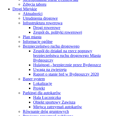
Zdjęcia taboru
Drogi Miejskie
Aktualności
Utrudnienia drogowe
Infrastruktura rowerowa
Drogi rowerowe
Zespół ds. polityki rowerowej
Plan miasta
Informacje ogólne
Bezpieczeństwo ruchu drogowego
Zespół do działań na rzecz poprawy
bezpieczeństwa ruchu drogowego Miasta
Bydgoszczy
Hulajnogi - bezpiecznie przez Bydgoszcz
Uwaga na zwierzęta
Raport o stanie brd w Bydgoszczy 2020
Baner system
Lokalizacje
Projekt
Parkingi dla autokarów
Hala Łuczniczka
Obiekt sportowy Zawisza
Miejsca zatrzymań autokarów
Równanie dróg gruntowych