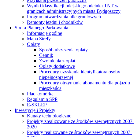
Przyjazna przestrzeń publiczna
Wyniki klasyfikacji miejskiego odcinka TNT w
granicach administracyjnych miasta Bydgoszczy
Program utwardzania ulic gruntowych
Remonty jezdni i chodników
Strefa Płatnego Parkowania
Informacje ogólne
Mapa Strefy
Opłaty
Sposób uiszczenia opłaty
Cennik
Zwolnienia z opłat
Opłaty dodatkowe
Procedury uzyskania identyfikatora osoby
niepełnosprawnej
Procedury otrzymania abonamentu dla pojazdu
mieszkańca
Płać komórką
Regulamin SPP
E-SKLEP
Inwestycje i Projekty
Kanały technologiczne
Projekty zrealizowane ze środków zewnętrznych 2007-
2020
Projekty realizowane ze środków zewnętrznych 2007-