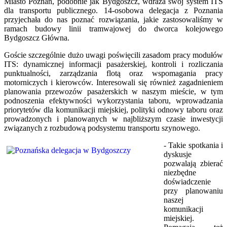
Miasto Poznań, podobnie jak Bydgoszcz, wdraża swój system ITS
dla transportu publicznego. 14-osobowa delegacja z Poznania
przyjechała do nas poznać rozwiązania, jakie zastosowaliśmy w
ramach budowy linii tramwajowej do dworca kolejowego
Bydgoszcz Główna.
Goście szczególnie dużo uwagi poświęcili zasadom pracy modułów
ITS: dynamicznej informacji pasażerskiej, kontroli i rozliczania
punktualności, zarządzania flotą oraz wspomagania pracy
motorniczych i kierowców. Interesowali się również zagadnieniem
planowania przewozów pasażerskich w naszym mieście, w tym
podnoszenia efektywności wykorzystania taboru, wprowadzania
priorytetów dla komunikacji miejskiej, polityki odnowy taboru oraz
prowadzonych i planowanych w najbliższym czasie inwestycji
związanych z rozbudową podsystemu transportu szynowego.
- Takie spotkania i
dyskusje
pozwalają zbierać
niezbędne
doświadczenie
przy planowaniu
naszej
komunikacji
miejskiej.