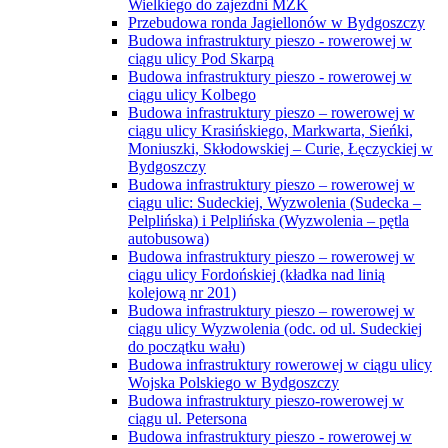
Wielkiego do zajezdni MZK
Przebudowa ronda Jagiellonów w Bydgoszczy
Budowa infrastruktury pieszo - rowerowej w
ciągu ulicy Pod Skarpą
Budowa infrastruktury pieszo - rowerowej w
ciągu ulicy Kolbego
Budowa infrastruktury pieszo – rowerowej w
ciągu ulicy Krasińskiego, Markwarta, Sieńki,
Moniuszki, Skłodowskiej – Curie, Łęczyckiej w
Bydgoszczy
Budowa infrastruktury pieszo – rowerowej w
ciągu ulic: Sudeckiej, Wyzwolenia (Sudecka –
Pelplińska) i Pelplińska (Wyzwolenia – pętla
autobusowa)
Budowa infrastruktury pieszo – rowerowej w
ciągu ulicy Fordońskiej (kładka nad linią
kolejową nr 201)
Budowa infrastruktury pieszo – rowerowej w
ciągu ulicy Wyzwolenia (odc. od ul. Sudeckiej
do początku wału)
Budowa infrastruktury rowerowej w ciągu ulicy
Wojska Polskiego w Bydgoszczy
Budowa infrastruktury pieszo-rowerowej w
ciągu ul. Petersona
Budowa infrastruktury pieszo - rowerowej w