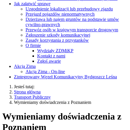
Jak załatwić sprawę
Uzgodnienie lokalizacji lub przebudowy zjazdu
Przejazd pojazdów nienormatywnych
Dzierżawa lub najem gruntów na podstawie umów
cywilno-prawnych
Przewóz osób w krajowym transporcie drogowym
Zgłoszenie szkody komunikacyjnej
Zasady korzystania z przystanków
O firmie
Wydziały ZDMiKP
Kontakt z nami
Zgłoś awarię
Akcja Zima
Akcja Zima - On-line
Zintegrowany Węzeł Komunikacyjny Bydgoszcz Leśna
Jesteś tutaj:
Strona główna
Transport Publiczny
Wymieniamy doświadczenia z Poznaniem
Wymieniamy doświadczenia z
Poznaniem