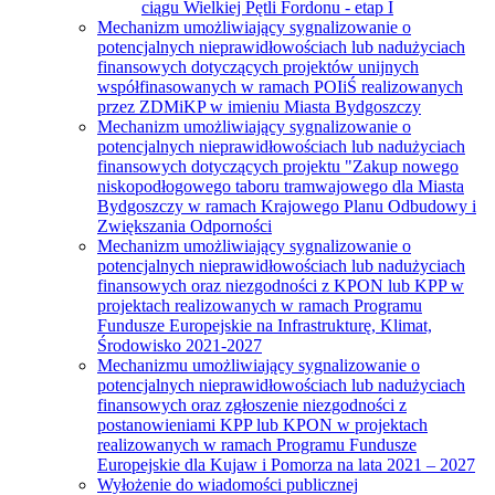
ciągu Wielkiej Pętli Fordonu - etap I
Mechanizm umożliwiający sygnalizowanie o
potencjalnych nieprawidłowościach lub nadużyciach
finansowych dotyczących projektów unijnych
współfinasowanych w ramach POIiŚ realizowanych
przez ZDMiKP w imieniu Miasta Bydgoszczy
Mechanizm umożliwiający sygnalizowanie o
potencjalnych nieprawidłowościach lub nadużyciach
finansowych dotyczących projektu "Zakup nowego
niskopodłogowego taboru tramwajowego dla Miasta
Bydgoszczy w ramach Krajowego Planu Odbudowy i
Zwiększania Odporności
Mechanizm umożliwiający sygnalizowanie o
potencjalnych nieprawidłowościach lub nadużyciach
finansowych oraz niezgodności z KPON lub KPP w
projektach realizowanych w ramach Programu
Fundusze Europejskie na Infrastrukturę, Klimat,
Środowisko 2021-2027
Mechanizmu umożliwiający sygnalizowanie o
potencjalnych nieprawidłowościach lub nadużyciach
finansowych oraz zgłoszenie niezgodności z
postanowieniami KPP lub KPON w projektach
realizowanych w ramach Programu Fundusze
Europejskie dla Kujaw i Pomorza na lata 2021 – 2027
Wyłożenie do wiadomości publicznej