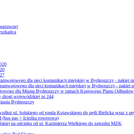
osprawnej
eszkańca
2020
020
027
mwajowego dla sieci komunikacji miejskiej w Bydgoszczy - pakiet nr
amwajowego dla sieci komunikacji miejskiej w Bydgoszczy - pakiet n
jowego dla Miasta Bydgoszczy w ramach Krajowego Planu Odbudowy
 drogi wojewódzkiej nr 244
miasta Bydgoszczy
ż ul. Solskiego od ronda Kujawskiego do pętli Bielicka wraz z pęt
 (bus pas + ścieżka rowerowa)
skiej na odcinku od ul. Kazimierza Wielkiego do zajezdni MZK