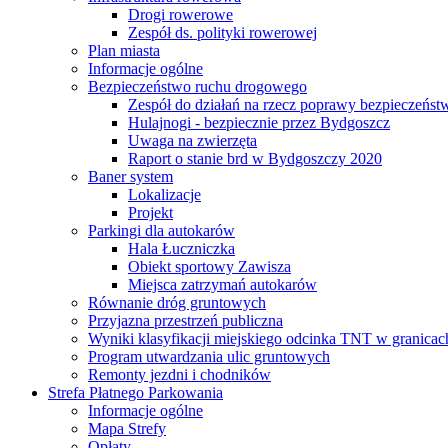
Drogi rowerowe
Zespół ds. polityki rowerowej
Plan miasta
Informacje ogólne
Bezpieczeństwo ruchu drogowego
Zespół do działań na rzecz poprawy bezpieczeńs
Hulajnogi - bezpiecznie przez Bydgoszcz
Uwaga na zwierzęta
Raport o stanie brd w Bydgoszczy 2020
Baner system
Lokalizacje
Projekt
Parkingi dla autokarów
Hala Łuczniczka
Obiekt sportowy Zawisza
Miejsca zatrzymań autokarów
Równanie dróg gruntowych
Przyjazna przestrzeń publiczna
Wyniki klasyfikacji miejskiego odcinka TNT w granicac
Program utwardzania ulic gruntowych
Remonty jezdni i chodników
Strefa Płatnego Parkowania
Informacje ogólne
Mapa Strefy
Opłaty