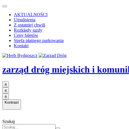
AKTUALNOŚCI
Utrudnienia
Z ostatniej chwili
Rozkłady jazdy
Ceny biletów
Strefa płatnego parkowania
Kontakt
zarząd dróg miejskich i komuni
a
a
a
Kontrast
Szukaj