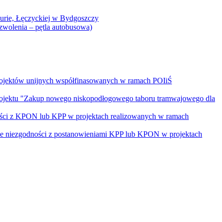
Curie, Łęczyckiej w Bydgoszczy
yzwolenia – pętla autobusowa)
rojektów unijnych współfinasowanych w ramach POIiŚ
projektu "Zakup nowego niskopodłogowego taboru tramwajowego dla
ości z KPON lub KPP w projektach realizowanych w ramach
nie niezgodności z postanowieniami KPP lub KPON w projektach