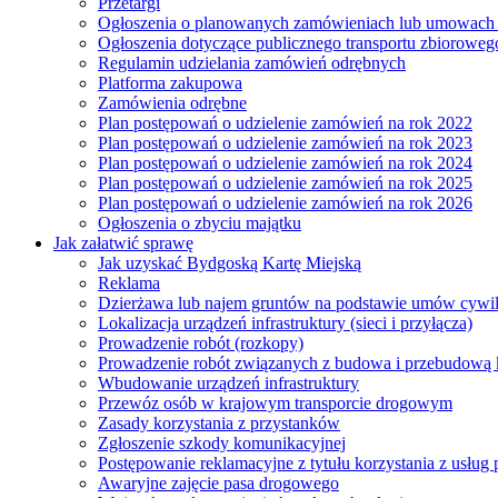
Przetargi
Ogłoszenia o planowanych zamówieniach lub umowac
Ogłoszenia dotyczące publicznego transportu zbioroweg
Regulamin udzielania zamówień odrębnych
Platforma zakupowa
Zamówienia odrębne
Plan postępowań o udzielenie zamówień na rok 2022
Plan postępowań o udzielenie zamówień na rok 2023
Plan postępowań o udzielenie zamówień na rok 2024
Plan postępowań o udzielenie zamówień na rok 2025
Plan postępowań o udzielenie zamówień na rok 2026
Ogłoszenia o zbyciu majątku
Jak załatwić sprawę
Jak uzyskać Bydgoską Kartę Miejską
Reklama
Dzierżawa lub najem gruntów na podstawie umów cywi
Lokalizacja urządzeń infrastruktury (sieci i przyłącza)
Prowadzenie robót (rozkopy)
Prowadzenie robót związanych z budowa i przebudową k
Wbudowanie urządzeń infrastruktury
Przewóz osób w krajowym transporcie drogowym
Zasady korzystania z przystanków
Zgłoszenie szkody komunikacyjnej
Postępowanie reklamacyjne z tytułu korzystania z usłu
Awaryjne zajęcie pasa drogowego