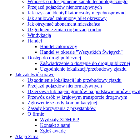
Wniosek o udostępnienie kanału technologicznego
Przejazd pojazdów nienormatywnych
Jak uzyskać identyfikator osoby niepełnosprawnej
Jak anulować zakupiony bilet okresowy
Jak otrzymać abonament mieszkańca
Uzgodnienie zmian organizacji ruchu
Windykacja
Handel
Handel całoroczny
Handel w okresie "Wszystkich Świętych"
Dostęp do drogi publicznej
Zaświadczenie o dostępie do drogi publicznej
Uzgodnienie lokalizacji/przebudowy zjazdu
Jak załatwić sprawę
Uzgodnienie lokalizacji lub przebudowy zjazdu
Przejazd pojazdów nienormatywnych
Dzierżawa lub najem gruntów na podstawie umów cywi
Przewóz osób w krajowym transporcie drogowym
Zgłoszenie szkody komunikacyjnej
Zasady korzystania z przystanków
O firmie
Wydziały ZDMiKP
Kontakt z nami
Zgłoś awarię
Akcja Zima