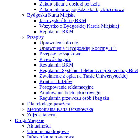
Zakup biletu u obsługi pojazdu
Zakup biletu w pojeździe kartą zbliżeniową
Bydgoska Karta Miejska
Jak uzyskać kartę BKM
Wszystko o Bydgoskiej Karcie Miejskiej
Regulamin BKM
Przepisy
Uprawnienia do ulg
Uprawnienia "Bydgoskiej Rodziny 3+"
Przepisy porządkowe
Przewóz bagażu
Regulamin BKM
Regulamin Systemu Telefonicznej Sprzedaży Bile
Zwolnienie z opłat na Trasie Uniwersyteckiej
Kontrola biletów
Postępowanie reklamacyjne
Anulowanie biletu okresowego
Regulamin przewozu osób i bagażu
Dla młodego pasażera
Metropolitalna Karta Uczniowska
Zdjęcia taboru
Drogi Miejskie
Aktualności
Utrudnienia drogowe
Infrastruktura rowerowa