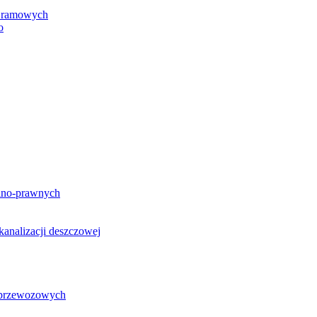
h ramowych
o
lno-prawnych
analizacji deszczowej
g przewozowych