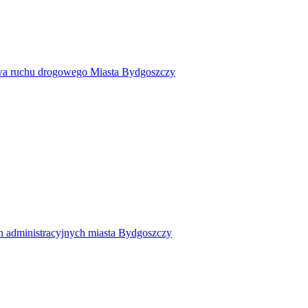
twa ruchu drogowego Miasta Bydgoszczy
h administracyjnych miasta Bydgoszczy