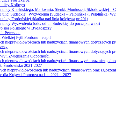
u ulicy Pod Skarpą
u ulicy Kolbego
u ulicy Krasińskiego, Markwarta, Sieńki, Moniuszki, Skłodowskiej – 
 ulic: Sudeckiej, Wyzwolenia (Sudecka – Pelplińska) i Pelplińska (W
 ulicy Fordońskiej (kładka nad linią kolejową nr 201)
 ulicy Wyzwolenia (odc. od ul. Sudeckiej do początku wału)
Wojska Polskiego w Bydgoszczy
l. Petersona
Wielkiej Pętli Fordonu - etap I
ych nieprawidłowościach lub nadużyciach finansowych dotyczących p
szczy
ych nieprawidłowościach lub nadużyciach finansowych dotyczących 
wy i Zwiększania Odporności
ych nieprawidłowościach lub nadużyciach finansowych oraz niezgodn
at, Środowisko 2021-2027
ych nieprawidłowościach lub nadużyciach finansowych oraz zgłosze
 dla Kujaw i Pomorza na lata 2021 – 2027