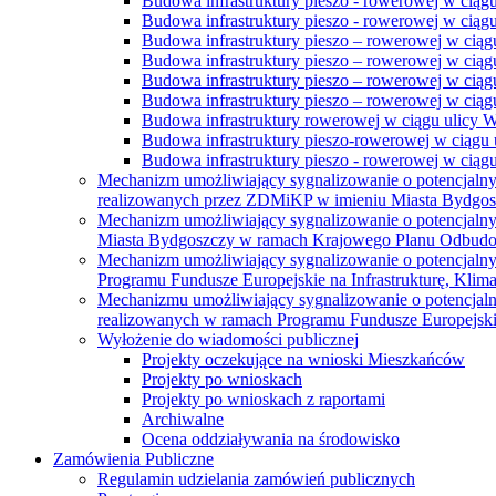
Budowa infrastruktury pieszo - rowerowej w ciąg
Budowa infrastruktury pieszo - rowerowej w ciąg
Budowa infrastruktury pieszo – rowerowej w ciąg
Budowa infrastruktury pieszo – rowerowej w ciągu
Budowa infrastruktury pieszo – rowerowej w ciągu
Budowa infrastruktury pieszo – rowerowej w ciągu
Budowa infrastruktury rowerowej w ciągu ulicy 
Budowa infrastruktury pieszo-rowerowej w ciągu u
Budowa infrastruktury pieszo - rowerowej w ciągu 
Mechanizm umożliwiający sygnalizowanie o potencjaln
realizowanych przez ZDMiKP w imieniu Miasta Bydgo
Mechanizm umożliwiający sygnalizowanie o potencjaln
Miasta Bydgoszczy w ramach Krajowego Planu Odbudo
Mechanizm umożliwiający sygnalizowanie o potencjaln
Programu Fundusze Europejskie na Infrastrukturę, Klim
Mechanizmu umożliwiający sygnalizowanie o potencjaln
realizowanych w ramach Programu Fundusze Europejskie
Wyłożenie do wiadomości publicznej
Projekty oczekujące na wnioski Mieszkańców
Projekty po wnioskach
Projekty po wnioskach z raportami
Archiwalne
Ocena oddziaływania na środowisko
Zamówienia Publiczne
Regulamin udzielania zamówień publicznych