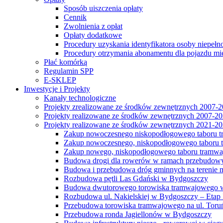
Sposób uiszczenia opłaty
Cennik
Zwolnienia z opłat
Opłaty dodatkowe
Procedury uzyskania identyfikatora osoby niepełn
Procedury otrzymania abonamentu dla pojazdu mi
Płać komórką
Regulamin SPP
E-SKLEP
Inwestycje i Projekty
Kanały technologiczne
Projekty zrealizowane ze środków zewnętrznych 2007-
Projekty realizowane ze środków zewnętrznych 2007-2
Projekty realizowane ze środków zewnętrznych 2021-2
Zakup nowoczesnego niskopodłogowego taboru tra
Zakup nowoczesnego, niskopodłogowego taboru tr
Zakup nowego, niskopodłogowego taboru tramwa
Budowa drogi dla rowerów w ramach przebudowy
Budowa i przebudowa dróg gminnych na terenie 
Rozbudowa pętli Las Gdański w Bydgoszczy
Budowa dwutorowego torowiska tramwajowego wzdłu
Rozbudowa ul. Nakielskiej w Bydgoszczy – Etap I
Przebudowa torowiska tramwajowego na ul. Toruń
Przebudowa ronda Jagiellonów w Bydgoszczy