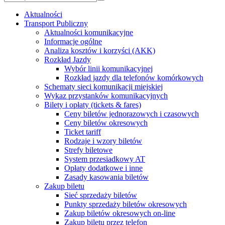
Aktualności
Transport Publiczny
Aktualności komunikacyjne
Informacje ogólne
Analiza kosztów i korzyści (AKK)
Rozkład Jazdy
Wybór linii komunikacyjnej
Rozkład jazdy dla telefonów komórkowych
Schematy sieci komunikacji miejskiej
Wykaz przystanków komunikacyjnych
Bilety i opłaty (tickets & fares)
Ceny biletów jednorazowych i czasowych
Ceny biletów okresowych
Ticket tariff
Rodzaje i wzory biletów
Strefy biletowe
System przesiadkowy AT
Opłaty dodatkowe i inne
Zasady kasowania biletów
Zakup biletu
Sieć sprzedaży biletów
Punkty sprzedaży biletów okresowych
Zakup biletów okresowych on-line
Zakup biletu przez telefon