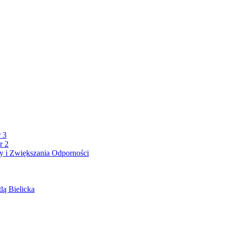
 3
r 2
 i Zwiększania Odporności
lą Bielicka