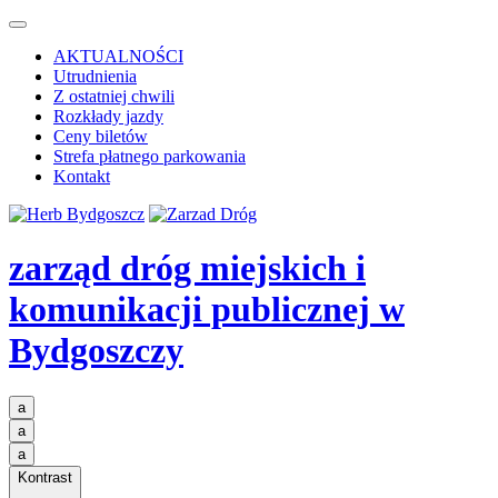
AKTUALNOŚCI
Utrudnienia
Z ostatniej chwili
Rozkłady jazdy
Ceny biletów
Strefa płatnego parkowania
Kontakt
zarząd dróg miejskich i
komunikacji publicznej
w
Bydgoszczy
a
a
a
Kontrast