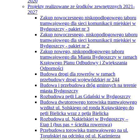
2020
Projekty realizowane ze środków zewnętrznych 2021-
2027
Zakup nowoczesnego niskopodłogowego taboru
tramwajowego dla sieci komunikacji miejskiej w
Bydgoszczy - pakiet nr 3
Zakup nowoczesnego, niskopodłogowego taboru
tramwajowego dla sieci komunikacji miejskiej w
Bydgoszczy - pakiet nr 2
Zakup nowego, niskopodłogowego taboru
tramwajowego dla Miasta Bydgoszczy w ramach
Krajowego Planu Odbudowy i Zwiększania
Odporności
Budowa drogi dla rowerów w ramach
przebudowy drogi wojewódzkiej nr 244
Budowa i przebudowa dróg gminnych na terenie
miasta Bydgoszczy
Rozbudowa pętli Las Gdański w Bydgoszczy
Budowa dwutorowego torowiska tramwajowego
wzdłuż ul. Solskiego od ronda Kujawskiego do
pętli Bielicka wraz z pętlą Bielicka
Rozbudowa ul. Nakielskiej w Bydgoszczy –
Etap I (bus pas + ścieżka rowerowa)
Przebudowa torowiska tramwajowego na ul.
Toruńskiej na odcinku od ul. Kazimierza