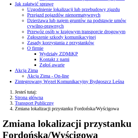
Jak załatwić sprawę
Uzgodnienie lokalizacji lub przebudowy zjazdu
Przejazd pojazdów nienormatywnych
Dzierżawa lub najem gruntów na podstawie umów
cywilno-prawnych
Przewóz osób w krajowym transporcie drogowym
Zgłoszenie szkody komunikacyjnej
Zasady korzystania z przystanków
O firmie
Wydziały ZDMiKP
Kontakt z nami
Zgłoś awarię
Akcja Zima
Akcja Zima - On-line
Zintegrowany Węzeł Komunikacyjny Bydgoszcz Leśna
Jesteś tutaj:
Strona główna
Transport Publiczny
Zmiana lokalizacji przystanku Fordońska/Wyścigowa
Zmiana lokalizacji przystanku
Fordońska/Wyścigowa