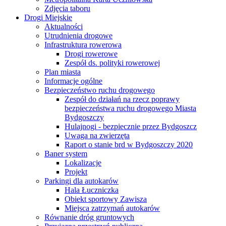
Zdjęcia taboru
Drogi Miejskie
Aktualności
Utrudnienia drogowe
Infrastruktura rowerowa
Drogi rowerowe
Zespół ds. polityki rowerowej
Plan miasta
Informacje ogólne
Bezpieczeństwo ruchu drogowego
Zespół do działań na rzecz poprawy
bezpieczeństwa ruchu drogowego Miasta
Bydgoszczy
Hulajnogi - bezpiecznie przez Bydgoszcz
Uwaga na zwierzęta
Raport o stanie brd w Bydgoszczy 2020
Baner system
Lokalizacje
Projekt
Parkingi dla autokarów
Hala Łuczniczka
Obiekt sportowy Zawisza
Miejsca zatrzymań autokarów
Równanie dróg gruntowych