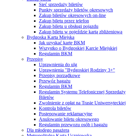
Sieć sprzedaży biletów
Punkty sprzedaży biletów okresowych
Zakup biletów okresowych on-line
Zakup biletu przez telefon
Zakup biletu u obsługi pojazdu
Zakup biletu w pojeździe kartą zbliżeniową
Bydgoska Karta Miejska
Jak uzyskać kartę BKM
Wszystko o Bydgoskiej Karcie Miejskiej
Regulamin BKM
Przepisy
Uprawnienia do ulg
Uprawnienia "Bydgoskiej Rodziny 3+"
Przepisy porządkowe
Przewóz bagażu
Regulamin BKM
Regulamin Systemu Telefonicznej Sprzedaży
Biletów
Zwolnienie z opłat na Trasie Uniwersyteckiej
Kontrola biletów
Postępowanie reklamacyjne
Anulowanie biletu okresowego
Regulamin przewozu osób i bagażu
Dla młodego pasażera
Metropolitalna Karta Uczniowska