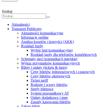
Szukaj
Aktualności
Transport Publiczny
Aktualności komunikacyjne
Informacje ogólne
Analiza kosztów i korzyści (AKK)
Rozkład Jazdy
Wybór linii komunikacyjnej
Rozkład jazdy dla telefonów komórkowych
Schematy sieci komunikacji miejskiej
Wykaz przystanków komunikacyjnych
Bilety i opłaty (tickets & fares)
Ceny biletów jednorazowych i czasowych
Ceny biletów okresowych
Ticket tariff
Rodzaje i wzory biletów
Strefy biletowe
System przesiadkowy AT
Opłaty dodatkowe i inne
Zasady kasowania biletów
Zakup biletu