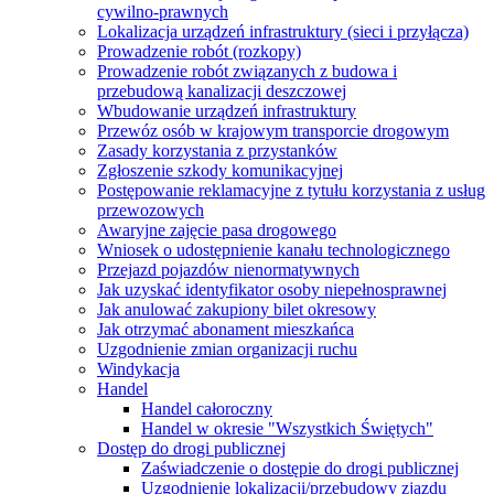
cywilno-prawnych
Lokalizacja urządzeń infrastruktury (sieci i przyłącza)
Prowadzenie robót (rozkopy)
Prowadzenie robót związanych z budowa i
przebudową kanalizacji deszczowej
Wbudowanie urządzeń infrastruktury
Przewóz osób w krajowym transporcie drogowym
Zasady korzystania z przystanków
Zgłoszenie szkody komunikacyjnej
Postępowanie reklamacyjne z tytułu korzystania z usług
przewozowych
Awaryjne zajęcie pasa drogowego
Wniosek o udostępnienie kanału technologicznego
Przejazd pojazdów nienormatywnych
Jak uzyskać identyfikator osoby niepełnosprawnej
Jak anulować zakupiony bilet okresowy
Jak otrzymać abonament mieszkańca
Uzgodnienie zmian organizacji ruchu
Windykacja
Handel
Handel całoroczny
Handel w okresie "Wszystkich Świętych"
Dostęp do drogi publicznej
Zaświadczenie o dostępie do drogi publicznej
Uzgodnienie lokalizacji/przebudowy zjazdu