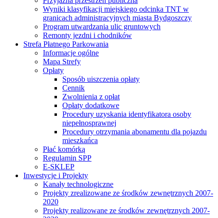
Przyjazna przestrzeń publiczna
Wyniki klasyfikacji miejskiego odcinka TNT w
granicach administracyjnych miasta Bydgoszczy
Program utwardzania ulic gruntowych
Remonty jezdni i chodników
Strefa Płatnego Parkowania
Informacje ogólne
Mapa Strefy
Opłaty
Sposób uiszczenia opłaty
Cennik
Zwolnienia z opłat
Opłaty dodatkowe
Procedury uzyskania identyfikatora osoby
niepełnosprawnej
Procedury otrzymania abonamentu dla pojazdu
mieszkańca
Płać komórką
Regulamin SPP
E-SKLEP
Inwestycje i Projekty
Kanały technologiczne
Projekty zrealizowane ze środków zewnętrznych 2007-
2020
Projekty realizowane ze środków zewnętrznych 2007-