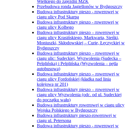
Wielkiego do zajezdni MZK
Przebudowa ronda Jagiellonów w Bydgoszczy
Budowa infrastruktury pieszo - rowerowej w
ciągu ulicy Pod Skarpą
Budowa infrastruktury pieszo - rowerowej w
ciągu ulicy Kolbego
Budowa infrastruktury pieszo – rowerowej w
ciągu ulicy Krasińskiego, Markwarta, Sieńki,
Moniuszki, Skłodowskiej – Curie, Łęczyckiej w
Bydgoszczy
Budowa infrastruktury pieszo – rowerowej w
ciągu ulic: Sudeckiej, Wyzwolenia (Sudecka –
Pelplińska) i Pelplińska (Wyzwolenia – pętla
autobusowa)
Budowa infrastruktury pieszo – rowerowej w
ciągu ulicy Fordońskiej (kładka nad linią
kolejową nr 201)
Budowa infrastruktury pieszo – rowerowej w
ciągu ulicy Wyzwolenia (odc. od ul. Sudeckiej
do początku wału)
Budowa infrastruktury rowerowej w ciągu ulicy
Wojska Polskiego w Bydgoszczy
Budowa infrastruktury pieszo-rowerowej w
ciągu ul. Petersona
Budowa infrastruktury pieszo - rowerowej w