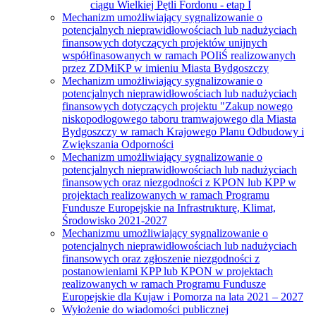
ciągu Wielkiej Pętli Fordonu - etap I
Mechanizm umożliwiający sygnalizowanie o
potencjalnych nieprawidłowościach lub nadużyciach
finansowych dotyczących projektów unijnych
współfinasowanych w ramach POIiŚ realizowanych
przez ZDMiKP w imieniu Miasta Bydgoszczy
Mechanizm umożliwiający sygnalizowanie o
potencjalnych nieprawidłowościach lub nadużyciach
finansowych dotyczących projektu "Zakup nowego
niskopodłogowego taboru tramwajowego dla Miasta
Bydgoszczy w ramach Krajowego Planu Odbudowy i
Zwiększania Odporności
Mechanizm umożliwiający sygnalizowanie o
potencjalnych nieprawidłowościach lub nadużyciach
finansowych oraz niezgodności z KPON lub KPP w
projektach realizowanych w ramach Programu
Fundusze Europejskie na Infrastrukturę, Klimat,
Środowisko 2021-2027
Mechanizmu umożliwiający sygnalizowanie o
potencjalnych nieprawidłowościach lub nadużyciach
finansowych oraz zgłoszenie niezgodności z
postanowieniami KPP lub KPON w projektach
realizowanych w ramach Programu Fundusze
Europejskie dla Kujaw i Pomorza na lata 2021 – 2027
Wyłożenie do wiadomości publicznej