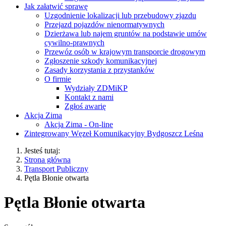
Jak załatwić sprawę
Uzgodnienie lokalizacji lub przebudowy zjazdu
Przejazd pojazdów nienormatywnych
Dzierżawa lub najem gruntów na podstawie umów
cywilno-prawnych
Przewóz osób w krajowym transporcie drogowym
Zgłoszenie szkody komunikacyjnej
Zasady korzystania z przystanków
O firmie
Wydziały ZDMiKP
Kontakt z nami
Zgłoś awarię
Akcja Zima
Akcja Zima - On-line
Zintegrowany Węzeł Komunikacyjny Bydgoszcz Leśna
Jesteś tutaj:
Strona główna
Transport Publiczny
Pętla Błonie otwarta
Pętla Błonie otwarta