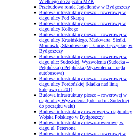
Wielkiego do zajezdni MZK
Przebudowa ronda Jagiellonów w Bydgoszczy
Budowa infrastruktury pieszo - rowerowej w
ciągu ulicy Pod Skarpą
Budowa infrastruktury pieszo - rowerowej w
ciągu ulicy Kolbego
Budowa infrastruktury pieszo – rowerowej w
ciągu ulicy Krasińskiego, Markwarta, Sieńki,
Moniuszki, Skłodowskiej – Curie, Łęczyckiej w
Bydgoszczy
Budowa infrastruktury pieszo – rowerowej w
ciągu ulic: Sudeckiej, Wyzwolenia (Sudecka –
Pelplińska) i Pelplińska (Wyzwolenia – pętla
autobusowa)
Budowa infrastruktury pieszo – rowerowej w
ciągu ulicy Fordońskiej (kładka nad linią
kolejową nr 201)
Budowa infrastruktury pieszo – rowerowej w
ciągu ulicy Wyzwolenia (odc. od ul. Sudeckiej
do początku wału)
Budowa infrastruktury rowerowej w ciągu ulicy
Wojska Polskiego w Bydgoszczy
Budowa infrastruktury pieszo-rowerowej w
ciągu ul. Petersona
Budowa infrastruktury pieszo - rowerowej w