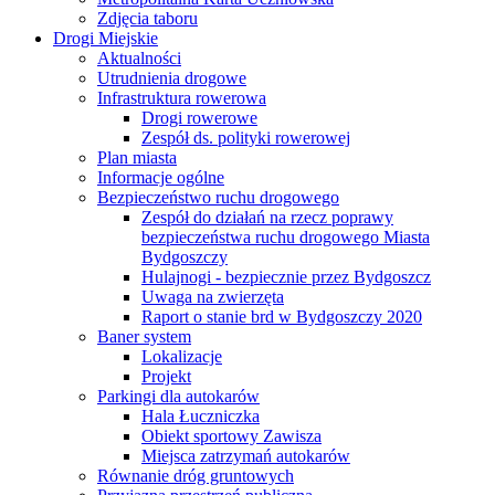
Zdjęcia taboru
Drogi Miejskie
Aktualności
Utrudnienia drogowe
Infrastruktura rowerowa
Drogi rowerowe
Zespół ds. polityki rowerowej
Plan miasta
Informacje ogólne
Bezpieczeństwo ruchu drogowego
Zespół do działań na rzecz poprawy
bezpieczeństwa ruchu drogowego Miasta
Bydgoszczy
Hulajnogi - bezpiecznie przez Bydgoszcz
Uwaga na zwierzęta
Raport o stanie brd w Bydgoszczy 2020
Baner system
Lokalizacje
Projekt
Parkingi dla autokarów
Hala Łuczniczka
Obiekt sportowy Zawisza
Miejsca zatrzymań autokarów
Równanie dróg gruntowych