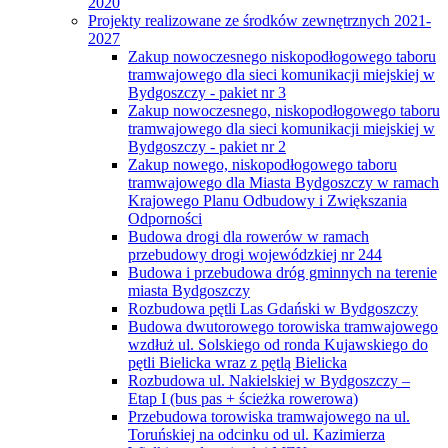
2020
Projekty realizowane ze środków zewnętrznych 2021-
2027
Zakup nowoczesnego niskopodłogowego taboru
tramwajowego dla sieci komunikacji miejskiej w
Bydgoszczy - pakiet nr 3
Zakup nowoczesnego, niskopodłogowego taboru
tramwajowego dla sieci komunikacji miejskiej w
Bydgoszczy - pakiet nr 2
Zakup nowego, niskopodłogowego taboru
tramwajowego dla Miasta Bydgoszczy w ramach
Krajowego Planu Odbudowy i Zwiększania
Odporności
Budowa drogi dla rowerów w ramach
przebudowy drogi wojewódzkiej nr 244
Budowa i przebudowa dróg gminnych na terenie
miasta Bydgoszczy
Rozbudowa pętli Las Gdański w Bydgoszczy
Budowa dwutorowego torowiska tramwajowego
wzdłuż ul. Solskiego od ronda Kujawskiego do
pętli Bielicka wraz z pętlą Bielicka
Rozbudowa ul. Nakielskiej w Bydgoszczy –
Etap I (bus pas + ścieżka rowerowa)
Przebudowa torowiska tramwajowego na ul.
Toruńskiej na odcinku od ul. Kazimierza