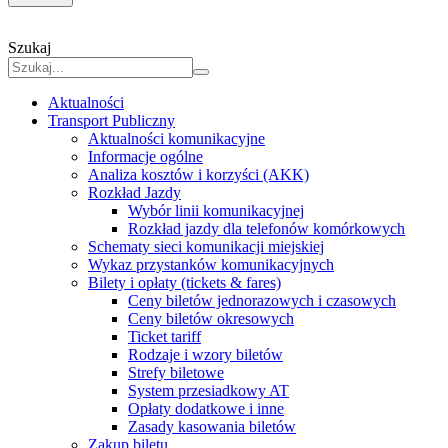
Szukaj
Aktualności
Transport Publiczny
Aktualności komunikacyjne
Informacje ogólne
Analiza kosztów i korzyści (AKK)
Rozkład Jazdy
Wybór linii komunikacyjnej
Rozkład jazdy dla telefonów komórkowych
Schematy sieci komunikacji miejskiej
Wykaz przystanków komunikacyjnych
Bilety i opłaty (tickets & fares)
Ceny biletów jednorazowych i czasowych
Ceny biletów okresowych
Ticket tariff
Rodzaje i wzory biletów
Strefy biletowe
System przesiadkowy AT
Opłaty dodatkowe i inne
Zasady kasowania biletów
Zakup biletu