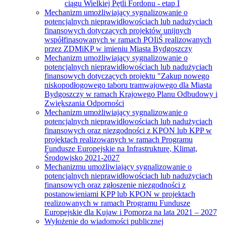
ciągu Wielkiej Pętli Fordonu - etap I
Mechanizm umożliwiający sygnalizowanie o
potencjalnych nieprawidłowościach lub nadużyciach
finansowych dotyczących projektów unijnych
współfinasowanych w ramach POIiŚ realizowanych
przez ZDMiKP w imieniu Miasta Bydgoszczy
Mechanizm umożliwiający sygnalizowanie o
potencjalnych nieprawidłowościach lub nadużyciach
finansowych dotyczących projektu "Zakup nowego
niskopodłogowego taboru tramwajowego dla Miasta
Bydgoszczy w ramach Krajowego Planu Odbudowy i
Zwiększania Odporności
Mechanizm umożliwiający sygnalizowanie o
potencjalnych nieprawidłowościach lub nadużyciach
finansowych oraz niezgodności z KPON lub KPP w
projektach realizowanych w ramach Programu
Fundusze Europejskie na Infrastrukturę, Klimat,
Środowisko 2021-2027
Mechanizmu umożliwiający sygnalizowanie o
potencjalnych nieprawidłowościach lub nadużyciach
finansowych oraz zgłoszenie niezgodności z
postanowieniami KPP lub KPON w projektach
realizowanych w ramach Programu Fundusze
Europejskie dla Kujaw i Pomorza na lata 2021 – 2027
Wyłożenie do wiadomości publicznej