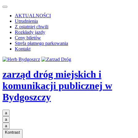
AKTUALNOŚCI
Utrudnienia
Z ostatniej chwili
Rozkłady jazdy
Ceny biletów
Strefa płatnego parkowania
Kontakt
zarząd dróg miejskich i
komunikacji publicznej
w
Bydgoszczy
a
a
a
Kontrast