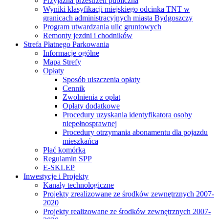
Przyjazna przestrzeń publiczna
Wyniki klasyfikacji miejskiego odcinka TNT w
granicach administracyjnych miasta Bydgoszczy
Program utwardzania ulic gruntowych
Remonty jezdni i chodników
Strefa Płatnego Parkowania
Informacje ogólne
Mapa Strefy
Opłaty
Sposób uiszczenia opłaty
Cennik
Zwolnienia z opłat
Opłaty dodatkowe
Procedury uzyskania identyfikatora osoby
niepełnosprawnej
Procedury otrzymania abonamentu dla pojazdu
mieszkańca
Płać komórką
Regulamin SPP
E-SKLEP
Inwestycje i Projekty
Kanały technologiczne
Projekty zrealizowane ze środków zewnętrznych 2007-
2020
Projekty realizowane ze środków zewnętrznych 2007-