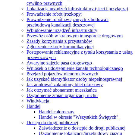
cywilno-prawnych
Lokalizacja urządzeń infrastruktury (sieci i przyłącza)
Prowadzenie robót (rozkopy)
Prowadzenie robót związanych z budowa i
przebudową kanalizacji deszczowej
Wbudowanie urządzeń infrastruktury
Przewóz osób w krajowym transporcie drogowym
Zasady korzystania z przystanków
Zgłoszenie szkody komunikacyjnej
Postępowanie reklamacyjne z tytułu korzystania z usług
przewozowych
Awaryjne zajęcie pasa drogowego
Wniosek o udostępnienie kanału technologicznego
Przejazd pojazdów nienormatywnych
Jak uzyskać identyfikator osoby niepełnosprawnej
Jak anulować zakupiony bilet okresowy
Jak otrzymać abonament mieszkańca
Uzgodnienie zmian organizacji ruchu
Windykacja
Handel
Handel całoroczny
Handel w okresie "Wszystkich Świętych"
Dostęp do drogi publicznej
Zaświadczenie o dostępie do drogi publicznej
Uzgodnienie lokalizacji/przebudowy zjazdu