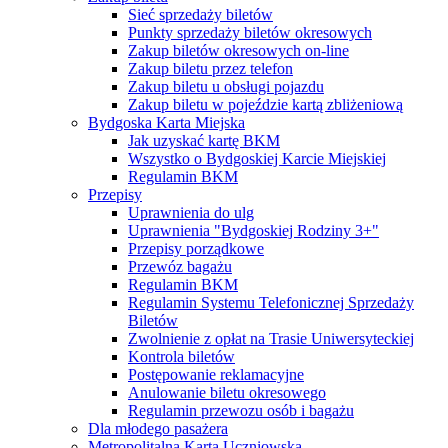
Sieć sprzedaży biletów
Punkty sprzedaży biletów okresowych
Zakup biletów okresowych on-line
Zakup biletu przez telefon
Zakup biletu u obsługi pojazdu
Zakup biletu w pojeździe kartą zbliżeniową
Bydgoska Karta Miejska
Jak uzyskać kartę BKM
Wszystko o Bydgoskiej Karcie Miejskiej
Regulamin BKM
Przepisy
Uprawnienia do ulg
Uprawnienia "Bydgoskiej Rodziny 3+"
Przepisy porządkowe
Przewóz bagażu
Regulamin BKM
Regulamin Systemu Telefonicznej Sprzedaży
Biletów
Zwolnienie z opłat na Trasie Uniwersyteckiej
Kontrola biletów
Postępowanie reklamacyjne
Anulowanie biletu okresowego
Regulamin przewozu osób i bagażu
Dla młodego pasażera
Metropolitalna Karta Uczniowska