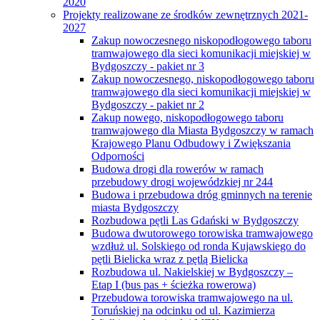
2020
Projekty realizowane ze środków zewnętrznych 2021-
2027
Zakup nowoczesnego niskopodłogowego taboru
tramwajowego dla sieci komunikacji miejskiej w
Bydgoszczy - pakiet nr 3
Zakup nowoczesnego, niskopodłogowego taboru
tramwajowego dla sieci komunikacji miejskiej w
Bydgoszczy - pakiet nr 2
Zakup nowego, niskopodłogowego taboru
tramwajowego dla Miasta Bydgoszczy w ramach
Krajowego Planu Odbudowy i Zwiększania
Odporności
Budowa drogi dla rowerów w ramach
przebudowy drogi wojewódzkiej nr 244
Budowa i przebudowa dróg gminnych na terenie
miasta Bydgoszczy
Rozbudowa pętli Las Gdański w Bydgoszczy
Budowa dwutorowego torowiska tramwajowego
wzdłuż ul. Solskiego od ronda Kujawskiego do
pętli Bielicka wraz z pętlą Bielicka
Rozbudowa ul. Nakielskiej w Bydgoszczy –
Etap I (bus pas + ścieżka rowerowa)
Przebudowa torowiska tramwajowego na ul.
Toruńskiej na odcinku od ul. Kazimierza