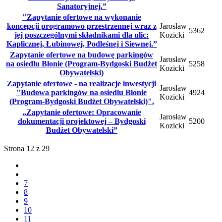
Sanatoryjnej.”
"Zapytanie ofertowe na wykonanie
koncepcji programowo przestrzennej wraz z
Jarosław
5362
jej poszczególnymi składnikami dla ulic:
Kozicki
Kaplicznej, Łubinowej, Podleśnej i Siewnej.”
Zapytanie ofertowe na budowę parkingów
Jarosław
na osiedlu Błonie (Program-Bydgoski Budżet
5258
Kozicki
Obywatelski)
Zapytanie ofertowe - na realizacje inwestycji
Jarosław
"Budowa parkingów na osiedlu Błonie
4924
Kozicki
(Program-Bydgoski Budżet Obywatelski)".
„Zapytanie ofertowe: Opracowanie
Jarosław
dokumentacji projektowej – Bydgoski
5200
Kozicki
Budżet Obywatelski”
Strona 12 z 29
7
8
9
10
11