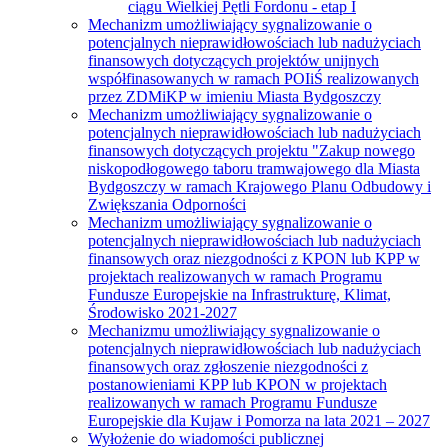
ciągu Wielkiej Pętli Fordonu - etap I
Mechanizm umożliwiający sygnalizowanie o
potencjalnych nieprawidłowościach lub nadużyciach
finansowych dotyczących projektów unijnych
współfinasowanych w ramach POIiŚ realizowanych
przez ZDMiKP w imieniu Miasta Bydgoszczy
Mechanizm umożliwiający sygnalizowanie o
potencjalnych nieprawidłowościach lub nadużyciach
finansowych dotyczących projektu "Zakup nowego
niskopodłogowego taboru tramwajowego dla Miasta
Bydgoszczy w ramach Krajowego Planu Odbudowy i
Zwiększania Odporności
Mechanizm umożliwiający sygnalizowanie o
potencjalnych nieprawidłowościach lub nadużyciach
finansowych oraz niezgodności z KPON lub KPP w
projektach realizowanych w ramach Programu
Fundusze Europejskie na Infrastrukturę, Klimat,
Środowisko 2021-2027
Mechanizmu umożliwiający sygnalizowanie o
potencjalnych nieprawidłowościach lub nadużyciach
finansowych oraz zgłoszenie niezgodności z
postanowieniami KPP lub KPON w projektach
realizowanych w ramach Programu Fundusze
Europejskie dla Kujaw i Pomorza na lata 2021 – 2027
Wyłożenie do wiadomości publicznej