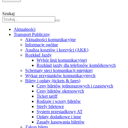
Szukaj
Aktualności
Transport Publiczny
Aktualności komunikacyjne
Informacje ogólne
Analiza kosztów i korzyści (AKK)
Rozkład Jazdy
Wybór linii komunikacyjnej
Rozkład jazdy dla telefonów komórkowych
Schematy sieci komunikacji miejskiej
Wykaz przystanków komunikacyjnych
Bilety i opłaty (tickets & fares)
Ceny biletów jednorazowych i czasowych
Ceny biletów okresowych
Ticket tariff
Rodzaje i wzory biletów
Strefy biletowe
System przesiadkowy AT
Opłaty dodatkowe i inne
Zasady kasowania biletów
Zakup biletu