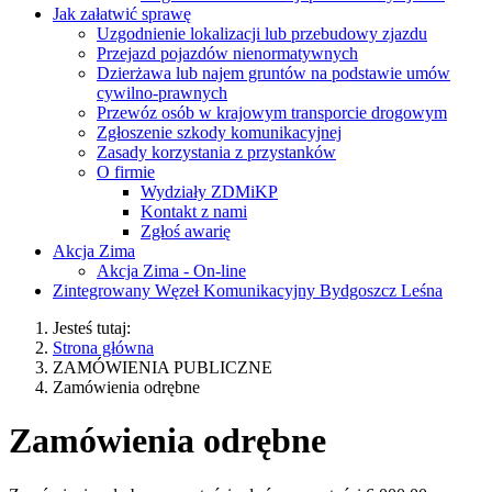
Jak załatwić sprawę
Uzgodnienie lokalizacji lub przebudowy zjazdu
Przejazd pojazdów nienormatywnych
Dzierżawa lub najem gruntów na podstawie umów
cywilno-prawnych
Przewóz osób w krajowym transporcie drogowym
Zgłoszenie szkody komunikacyjnej
Zasady korzystania z przystanków
O firmie
Wydziały ZDMiKP
Kontakt z nami
Zgłoś awarię
Akcja Zima
Akcja Zima - On-line
Zintegrowany Węzeł Komunikacyjny Bydgoszcz Leśna
Jesteś tutaj:
Strona główna
ZAMÓWIENIA PUBLICZNE
Zamówienia odrębne
Zamówienia odrębne