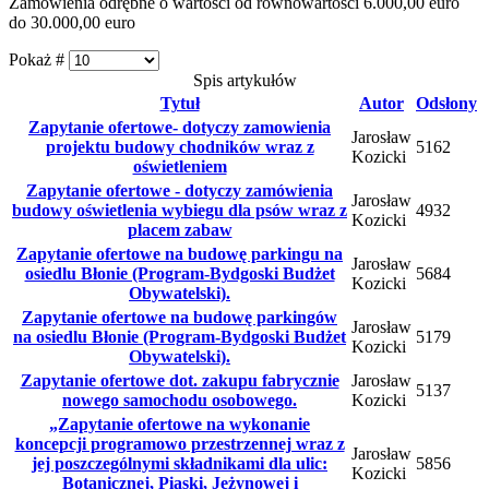
Zamówienia odrębne o wartości od równowartości 6.000,00 euro
do 30.000,00 euro
Pokaż #
Spis artykułów
Tytuł
Autor
Odsłony
Zapytanie ofertowe- dotyczy zamowienia
Jarosław
projektu budowy chodników wraz z
5162
Kozicki
oświetleniem
Zapytanie ofertowe - dotyczy zamówienia
Jarosław
budowy oświetlenia wybiegu dla psów wraz z
4932
Kozicki
placem zabaw
Zapytanie ofertowe na budowę parkingu na
Jarosław
osiedlu Błonie (Program-Bydgoski Budżet
5684
Kozicki
Obywatelski).
Zapytanie ofertowe na budowę parkingów
Jarosław
na osiedlu Błonie (Program-Bydgoski Budżet
5179
Kozicki
Obywatelski).
Zapytanie ofertowe dot. zakupu fabrycznie
Jarosław
5137
nowego samochodu osobowego.
Kozicki
„Zapytanie ofertowe na wykonanie
koncepcji programowo przestrzennej wraz z
Jarosław
jej poszczególnymi składnikami dla ulic:
5856
Kozicki
Botanicznej, Piaski, Jeżynowej i