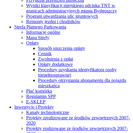
Przyjazna przestrzeń publiczna
Wyniki klasyfikacji miejskiego odcinka TNT w
granicach administracyjnych miasta Bydgoszczy
Program utwardzania ulic gruntowych
Remonty jezdni i chodników
Strefa Płatnego Parkowania
Informacje ogólne
Mapa Strefy
Opłaty
Sposób uiszczenia opłaty
Cennik
Zwolnienia z opłat
Opłaty dodatkowe
Procedury uzyskania identyfikatora osoby
niepełnosprawnej
Procedury otrzymania abonamentu dla pojazdu
mieszkańca
Płać komórką
Regulamin SPP
E-SKLEP
Inwestycje i Projekty
Kanały technologiczne
Projekty zrealizowane ze środków zewnętrznych 2007-
2020
Projekty realizowane ze środków zewnętrznych 2007-