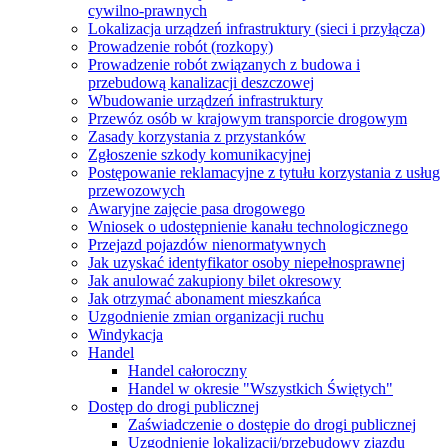
cywilno-prawnych
Lokalizacja urządzeń infrastruktury (sieci i przyłącza)
Prowadzenie robót (rozkopy)
Prowadzenie robót związanych z budowa i
przebudową kanalizacji deszczowej
Wbudowanie urządzeń infrastruktury
Przewóz osób w krajowym transporcie drogowym
Zasady korzystania z przystanków
Zgłoszenie szkody komunikacyjnej
Postępowanie reklamacyjne z tytułu korzystania z usług
przewozowych
Awaryjne zajęcie pasa drogowego
Wniosek o udostępnienie kanału technologicznego
Przejazd pojazdów nienormatywnych
Jak uzyskać identyfikator osoby niepełnosprawnej
Jak anulować zakupiony bilet okresowy
Jak otrzymać abonament mieszkańca
Uzgodnienie zmian organizacji ruchu
Windykacja
Handel
Handel całoroczny
Handel w okresie "Wszystkich Świętych"
Dostęp do drogi publicznej
Zaświadczenie o dostępie do drogi publicznej
Uzgodnienie lokalizacji/przebudowy zjazdu