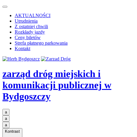
AKTUALNOŚCI
Utrudnienia
Z ostatniej chwili
Rozkłady jazdy
Ceny biletów
Strefa płatnego parkowania
Kontakt
zarząd dróg miejskich i
komunikacji publicznej
w
Bydgoszczy
a
a
a
Kontrast