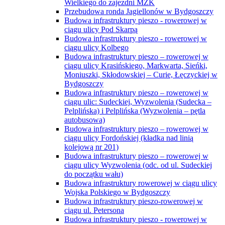
Wielkiego do zajezdni MZK
Przebudowa ronda Jagiellonów w Bydgoszczy
Budowa infrastruktury pieszo - rowerowej w
ciągu ulicy Pod Skarpą
Budowa infrastruktury pieszo - rowerowej w
ciągu ulicy Kolbego
Budowa infrastruktury pieszo – rowerowej w
ciągu ulicy Krasińskiego, Markwarta, Sieńki,
Moniuszki, Skłodowskiej – Curie, Łęczyckiej w
Bydgoszczy
Budowa infrastruktury pieszo – rowerowej w
ciągu ulic: Sudeckiej, Wyzwolenia (Sudecka –
Pelplińska) i Pelplińska (Wyzwolenia – pętla
autobusowa)
Budowa infrastruktury pieszo – rowerowej w
ciągu ulicy Fordońskiej (kładka nad linią
kolejową nr 201)
Budowa infrastruktury pieszo – rowerowej w
ciągu ulicy Wyzwolenia (odc. od ul. Sudeckiej
do początku wału)
Budowa infrastruktury rowerowej w ciągu ulicy
Wojska Polskiego w Bydgoszczy
Budowa infrastruktury pieszo-rowerowej w
ciągu ul. Petersona
Budowa infrastruktury pieszo - rowerowej w