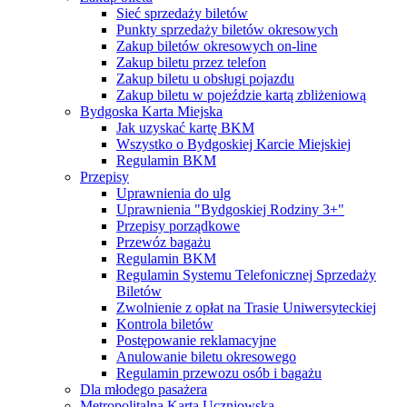
Sieć sprzedaży biletów
Punkty sprzedaży biletów okresowych
Zakup biletów okresowych on-line
Zakup biletu przez telefon
Zakup biletu u obsługi pojazdu
Zakup biletu w pojeździe kartą zbliżeniową
Bydgoska Karta Miejska
Jak uzyskać kartę BKM
Wszystko o Bydgoskiej Karcie Miejskiej
Regulamin BKM
Przepisy
Uprawnienia do ulg
Uprawnienia "Bydgoskiej Rodziny 3+"
Przepisy porządkowe
Przewóz bagażu
Regulamin BKM
Regulamin Systemu Telefonicznej Sprzedaży
Biletów
Zwolnienie z opłat na Trasie Uniwersyteckiej
Kontrola biletów
Postępowanie reklamacyjne
Anulowanie biletu okresowego
Regulamin przewozu osób i bagażu
Dla młodego pasażera
Metropolitalna Karta Uczniowska