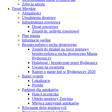
Zdjęcia taboru
Drogi Miejskie
Aktualności
Utrudnienia drogowe
Infrastruktura rowerowa
Drogi rowerowe
Zespół ds. polityki rowerowej
Plan miasta
Informacje ogólne
Bezpieczeństwo ruchu drogowego
Zespół do działań na rzecz poprawy
bezpieczeństwa ruchu drogowego Miasta
Bydgoszczy
Hulajnogi - bezpiecznie przez Bydgoszcz
Uwaga na zwierzęta
Raport o stanie brd w Bydgoszczy 2020
Baner system
Lokalizacje
Projekt
Parkingi dla autokarów
Hala Łuczniczka
Obiekt sportowy Zawisza
Miejsca zatrzymań autokarów
Równanie dróg gruntowych