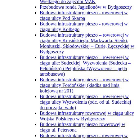
Wielkiego do zajezdni MZK
Przebudowa ronda Jagiellonów w Bydgoszczy
Budowa infrastruktury pieszo - rowerowej w
ciągu ulicy Pod Skarpą
Budowa infrastruktury pieszo - rowerowej w
ciągu ulicy Kolbego
Budowa infrastruktury pieszo – rowerowej w
ciągu ulicy Krasińskiego, Markwarta, Sieńki,
Moniuszki, Skłodowskiej – Curie, Łęczyckiej w
Bydgoszczy
Budowa infrastruktury pieszo – rowerowej w
ciągu ulic: Sudeckiej, Wyzwolenia (Sudecka –
Pelplińska) i Pelplińska (Wyzwolenia – pętla
autobusowa)
Budowa infrastruktury pieszo – rowerowej w
ciągu ulicy Fordońskiej (kładka nad linią
kolejową nr 201)
Budowa infrastruktury pieszo – rowerowej w
ciągu ulicy Wyzwolenia (odc. od ul. Sudeckiej
do początku wału)
Budowa infrastruktury rowerowej w ciągu ulicy
Wojska Polskiego w Bydgoszczy
Budowa infrastruktury pieszo-rowerowej w
ciągu ul. Petersona
Budowa infrastruktury pieszo - rowerowej w