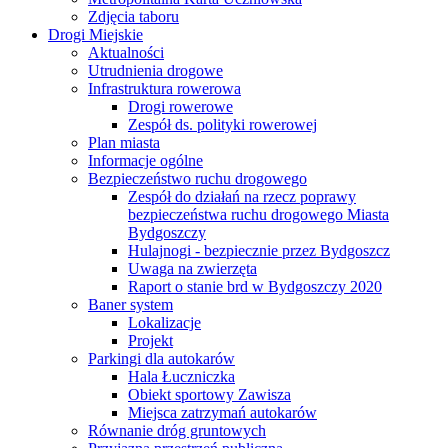
Zdjęcia taboru
Drogi Miejskie
Aktualności
Utrudnienia drogowe
Infrastruktura rowerowa
Drogi rowerowe
Zespół ds. polityki rowerowej
Plan miasta
Informacje ogólne
Bezpieczeństwo ruchu drogowego
Zespół do działań na rzecz poprawy
bezpieczeństwa ruchu drogowego Miasta
Bydgoszczy
Hulajnogi - bezpiecznie przez Bydgoszcz
Uwaga na zwierzęta
Raport o stanie brd w Bydgoszczy 2020
Baner system
Lokalizacje
Projekt
Parkingi dla autokarów
Hala Łuczniczka
Obiekt sportowy Zawisza
Miejsca zatrzymań autokarów
Równanie dróg gruntowych