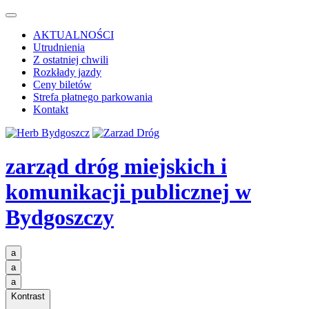
AKTUALNOŚCI
Utrudnienia
Z ostatniej chwili
Rozkłady jazdy
Ceny biletów
Strefa płatnego parkowania
Kontakt
zarząd dróg miejskich i
komunikacji publicznej
w
Bydgoszczy
a
a
a
Kontrast