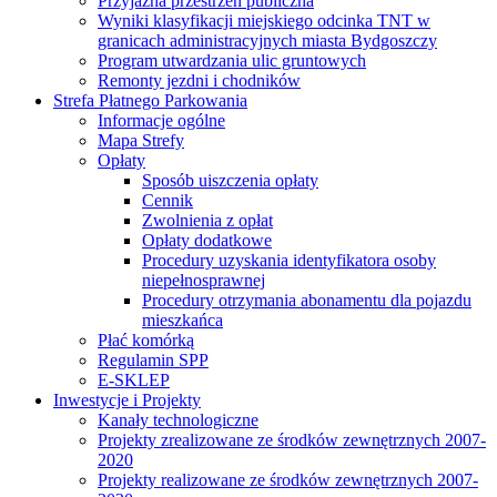
Przyjazna przestrzeń publiczna
Wyniki klasyfikacji miejskiego odcinka TNT w
granicach administracyjnych miasta Bydgoszczy
Program utwardzania ulic gruntowych
Remonty jezdni i chodników
Strefa Płatnego Parkowania
Informacje ogólne
Mapa Strefy
Opłaty
Sposób uiszczenia opłaty
Cennik
Zwolnienia z opłat
Opłaty dodatkowe
Procedury uzyskania identyfikatora osoby
niepełnosprawnej
Procedury otrzymania abonamentu dla pojazdu
mieszkańca
Płać komórką
Regulamin SPP
E-SKLEP
Inwestycje i Projekty
Kanały technologiczne
Projekty zrealizowane ze środków zewnętrznych 2007-
2020
Projekty realizowane ze środków zewnętrznych 2007-