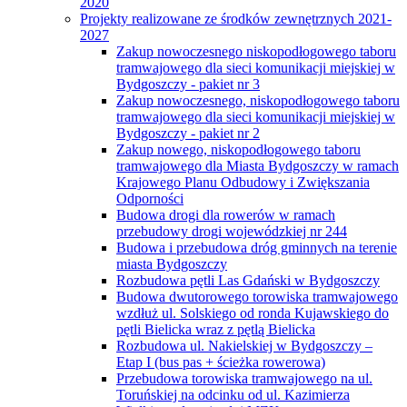
2020
Projekty realizowane ze środków zewnętrznych 2021-
2027
Zakup nowoczesnego niskopodłogowego taboru
tramwajowego dla sieci komunikacji miejskiej w
Bydgoszczy - pakiet nr 3
Zakup nowoczesnego, niskopodłogowego taboru
tramwajowego dla sieci komunikacji miejskiej w
Bydgoszczy - pakiet nr 2
Zakup nowego, niskopodłogowego taboru
tramwajowego dla Miasta Bydgoszczy w ramach
Krajowego Planu Odbudowy i Zwiększania
Odporności
Budowa drogi dla rowerów w ramach
przebudowy drogi wojewódzkiej nr 244
Budowa i przebudowa dróg gminnych na terenie
miasta Bydgoszczy
Rozbudowa pętli Las Gdański w Bydgoszczy
Budowa dwutorowego torowiska tramwajowego
wzdłuż ul. Solskiego od ronda Kujawskiego do
pętli Bielicka wraz z pętlą Bielicka
Rozbudowa ul. Nakielskiej w Bydgoszczy –
Etap I (bus pas + ścieżka rowerowa)
Przebudowa torowiska tramwajowego na ul.
Toruńskiej na odcinku od ul. Kazimierza