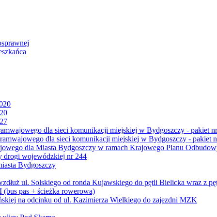
osprawnej
eszkańca
2020
020
027
mwajowego dla sieci komunikacji miejskiej w Bydgoszczy - pakiet nr
amwajowego dla sieci komunikacji miejskiej w Bydgoszczy - pakiet n
jowego dla Miasta Bydgoszczy w ramach Krajowego Planu Odbudowy
 drogi wojewódzkiej nr 244
miasta Bydgoszczy
ż ul. Solskiego od ronda Kujawskiego do pętli Bielicka wraz z pęt
 (bus pas + ścieżka rowerowa)
skiej na odcinku od ul. Kazimierza Wielkiego do zajezdni MZK