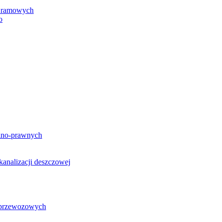
h ramowych
o
lno-prawnych
analizacji deszczowej
g przewozowych