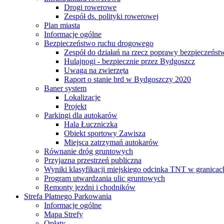
Drogi rowerowe
Zespół ds. polityki rowerowej
Plan miasta
Informacje ogólne
Bezpieczeństwo ruchu drogowego
Zespół do działań na rzecz poprawy bezpieczeńs
Hulajnogi - bezpiecznie przez Bydgoszcz
Uwaga na zwierzęta
Raport o stanie brd w Bydgoszczy 2020
Baner system
Lokalizacje
Projekt
Parkingi dla autokarów
Hala Łuczniczka
Obiekt sportowy Zawisza
Miejsca zatrzymań autokarów
Równanie dróg gruntowych
Przyjazna przestrzeń publiczna
Wyniki klasyfikacji miejskiego odcinka TNT w granicac
Program utwardzania ulic gruntowych
Remonty jezdni i chodników
Strefa Płatnego Parkowania
Informacje ogólne
Mapa Strefy
Opłaty