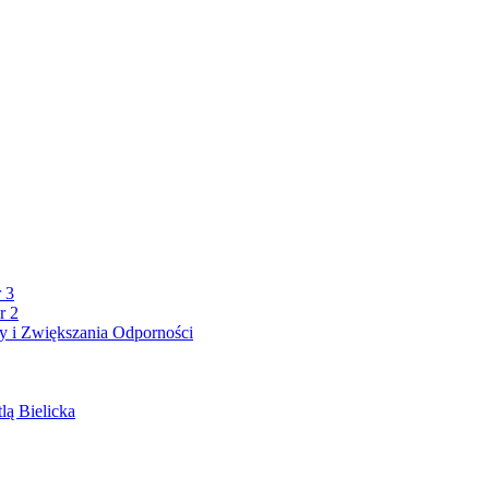
 3
r 2
 i Zwiększania Odporności
lą Bielicka