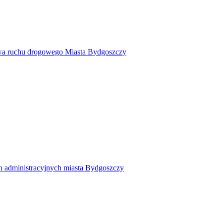
twa ruchu drogowego Miasta Bydgoszczy
h administracyjnych miasta Bydgoszczy