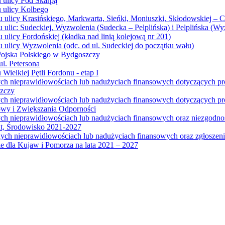
u ulicy Pod Skarpą
u ulicy Kolbego
u ulicy Krasińskiego, Markwarta, Sieńki, Moniuszki, Skłodowskiej – 
 ulic: Sudeckiej, Wyzwolenia (Sudecka – Pelplińska) i Pelplińska (W
 ulicy Fordońskiej (kładka nad linią kolejową nr 201)
 ulicy Wyzwolenia (odc. od ul. Sudeckiej do początku wału)
Wojska Polskiego w Bydgoszczy
l. Petersona
Wielkiej Pętli Fordonu - etap I
ych nieprawidłowościach lub nadużyciach finansowych dotyczących p
szczy
ych nieprawidłowościach lub nadużyciach finansowych dotyczących 
wy i Zwiększania Odporności
ych nieprawidłowościach lub nadużyciach finansowych oraz niezgodn
at, Środowisko 2021-2027
ych nieprawidłowościach lub nadużyciach finansowych oraz zgłosze
 dla Kujaw i Pomorza na lata 2021 – 2027