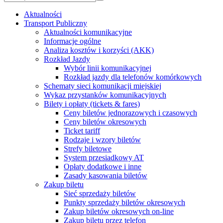
Aktualności
Transport Publiczny
Aktualności komunikacyjne
Informacje ogólne
Analiza kosztów i korzyści (AKK)
Rozkład Jazdy
Wybór linii komunikacyjnej
Rozkład jazdy dla telefonów komórkowych
Schematy sieci komunikacji miejskiej
Wykaz przystanków komunikacyjnych
Bilety i opłaty (tickets & fares)
Ceny biletów jednorazowych i czasowych
Ceny biletów okresowych
Ticket tariff
Rodzaje i wzory biletów
Strefy biletowe
System przesiadkowy AT
Opłaty dodatkowe i inne
Zasady kasowania biletów
Zakup biletu
Sieć sprzedaży biletów
Punkty sprzedaży biletów okresowych
Zakup biletów okresowych on-line
Zakup biletu przez telefon