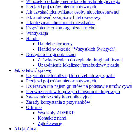
Wniosek o udostępnienie kanału technologicznego
Przejazd pojazdów nienormatywnych
Jak uzyskać identyfikator osoby niepełnosprawnej
Jak anulować zakupiony bilet okresowy
Jak otrzymać abonament mieszkańca
Uzgodnienie zmian organizacji ruchu
Windykacja
Handel
Handel całoroczny
Handel w okresie "Wszystkich Świętych"
Dostęp do drogi publicznej
Zaświadczenie o dostępie do drogi publicznej
Uzgodnienie lokalizacji/przebudowy zjazdu
Jak załatwić sprawę
Uzgodnienie lokalizacji lub przebudowy zjazdu
Przejazd pojazdów nienormatywnych
Dzierżawa lub najem gruntów na podstawie umów cywi
Przewóz osób w krajowym transporcie drogowym
Zgłoszenie szkody komunikacyjnej
Zasady korzystania z przystanków
O firmie
Wydziały ZDMiKP
Kontakt z nami
Zgłoś awarię
Akcja Zima