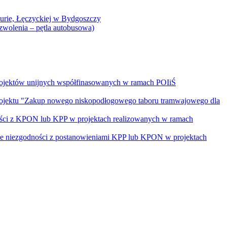
Curie, Łęczyckiej w Bydgoszczy
yzwolenia – pętla autobusowa)
rojektów unijnych współfinasowanych w ramach POIiŚ
projektu "Zakup nowego niskopodłogowego taboru tramwajowego dla
ości z KPON lub KPP w projektach realizowanych w ramach
nie niezgodności z postanowieniami KPP lub KPON w projektach