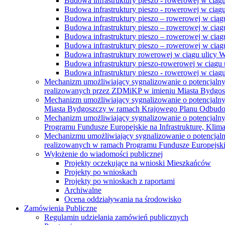
Budowa infrastruktury pieszo - rowerowej w ciąg
Budowa infrastruktury pieszo - rowerowej w ciąg
Budowa infrastruktury pieszo – rowerowej w ciąg
Budowa infrastruktury pieszo – rowerowej w ciągu
Budowa infrastruktury pieszo – rowerowej w ciągu
Budowa infrastruktury pieszo – rowerowej w ciągu
Budowa infrastruktury rowerowej w ciągu ulicy 
Budowa infrastruktury pieszo-rowerowej w ciągu u
Budowa infrastruktury pieszo - rowerowej w ciągu 
Mechanizm umożliwiający sygnalizowanie o potencjaln
realizowanych przez ZDMiKP w imieniu Miasta Bydgo
Mechanizm umożliwiający sygnalizowanie o potencjaln
Miasta Bydgoszczy w ramach Krajowego Planu Odbudo
Mechanizm umożliwiający sygnalizowanie o potencjaln
Programu Fundusze Europejskie na Infrastrukturę, Klim
Mechanizmu umożliwiający sygnalizowanie o potencjaln
realizowanych w ramach Programu Fundusze Europejskie
Wyłożenie do wiadomości publicznej
Projekty oczekujące na wnioski Mieszkańców
Projekty po wnioskach
Projekty po wnioskach z raportami
Archiwalne
Ocena oddziaływania na środowisko
Zamówienia Publiczne
Regulamin udzielania zamówień publicznych