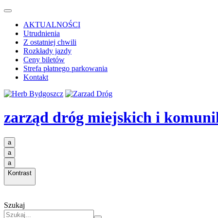
AKTUALNOŚCI
Utrudnienia
Z ostatniej chwili
Rozkłady jazdy
Ceny biletów
Strefa płatnego parkowania
Kontakt
zarząd dróg miejskich i komuni
a
a
a
Kontrast
Szukaj