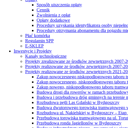
Sposób uiszczenia opłaty
Cennik
Zwolnienia z opłat
Opłaty dodatkowe
Procedury uzyskania identyfikatora osoby niepełn
Procedury otrzymania abonamentu dla pojazdu mi
Płać komórką
Regulamin SPP
E-SKLEP
Inwestycje i Projekty
Kanały technologiczne
Projekty zrealizowane ze środków zewnętrznych 2007-
Projekty realizowane ze środków zewnętrznych 2007-2
Projekty realizowane ze środków zewnętrznych 2021-2
Zakup nowoczesnego niskopodłogowego taboru tra
Zakup nowoczesnego, niskopodłogowego taboru tr
Zakup nowego, niskopodłogowego taboru tramwa
Budowa drogi dla rowerów w ramach przebudowy
Budowa i przebudowa dróg gminnych na terenie 
Rozbudowa pętli Las Gdański w Bydgoszczy
Budowa dwutorowego torowiska tramwajowego wzdłu
Rozbudowa ul. Nakielskiej w Bydgoszczy – Etap I
Przebudowa torowiska tramwajowego na ul. Toruń
Przebudowa ronda Jagiellonów w Bydgoszczy