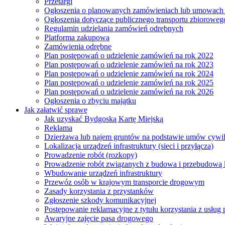
Przetargi
Ogłoszenia o planowanych zamówieniach lub umowac
Ogłoszenia dotyczące publicznego transportu zbioroweg
Regulamin udzielania zamówień odrębnych
Platforma zakupowa
Zamówienia odrębne
Plan postępowań o udzielenie zamówień na rok 2022
Plan postępowań o udzielenie zamówień na rok 2023
Plan postępowań o udzielenie zamówień na rok 2024
Plan postępowań o udzielenie zamówień na rok 2025
Plan postępowań o udzielenie zamówień na rok 2026
Ogłoszenia o zbyciu majątku
Jak załatwić sprawę
Jak uzyskać Bydgoską Kartę Miejską
Reklama
Dzierżawa lub najem gruntów na podstawie umów cywi
Lokalizacja urządzeń infrastruktury (sieci i przyłącza)
Prowadzenie robót (rozkopy)
Prowadzenie robót związanych z budowa i przebudową k
Wbudowanie urządzeń infrastruktury
Przewóz osób w krajowym transporcie drogowym
Zasady korzystania z przystanków
Zgłoszenie szkody komunikacyjnej
Postępowanie reklamacyjne z tytułu korzystania z usłu
Awaryjne zajęcie pasa drogowego