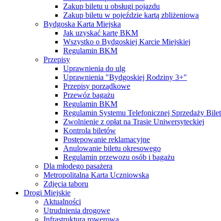
Zakup biletu u obsługi pojazdu
Zakup biletu w pojeździe kartą zbliżeniową
Bydgoska Karta Miejska
Jak uzyskać kartę BKM
Wszystko o Bydgoskiej Karcie Miejskiej
Regulamin BKM
Przepisy
Uprawnienia do ulg
Uprawnienia "Bydgoskiej Rodziny 3+"
Przepisy porządkowe
Przewóz bagażu
Regulamin BKM
Regulamin Systemu Telefonicznej Sprzedaży Bile
Zwolnienie z opłat na Trasie Uniwersyteckiej
Kontrola biletów
Postępowanie reklamacyjne
Anulowanie biletu okresowego
Regulamin przewozu osób i bagażu
Dla młodego pasażera
Metropolitalna Karta Uczniowska
Zdjęcia taboru
Drogi Miejskie
Aktualności
Utrudnienia drogowe
Infrastruktura rowerowa