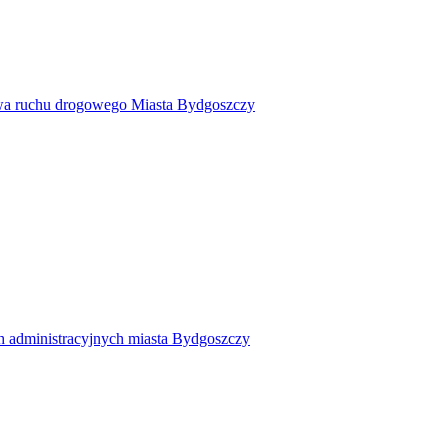
twa ruchu drogowego Miasta Bydgoszczy
h administracyjnych miasta Bydgoszczy