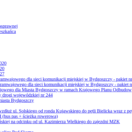
osprawnej
eszkańca
2020
020
027
mwajowego dla sieci komunikacji miejskiej w Bydgoszczy - pakiet nr
amwajowego dla sieci komunikacji miejskiej w Bydgoszczy - pakiet n
jowego dla Miasta Bydgoszczy w ramach Krajowego Planu Odbudowy
 drogi wojewódzkiej nr 244
miasta Bydgoszczy
ż ul. Solskiego od ronda Kujawskiego do pętli Bielicka wraz z pęt
 (bus pas + ścieżka rowerowa)
skiej na odcinku od ul. Kazimierza Wielkiego do zajezdni MZK