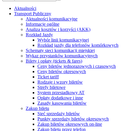
Aktualności
Transport Publiczny
Aktualności komunikacyjne
Informacje ogólne
Analiza kosztów i korzyści (AKK)
Rozkład Jazdy
Wybór linii komunikacyjnej
Rozkład jazdy dla telefonów komórkowych
Schematy sieci komunikacji miejskiej
Wykaz przystanków komunikacyjnych
Bilety i opłaty (tickets & fares)
Ceny biletów jednorazowych i czasowych
Ceny biletów okresowych
Ticket tariff
Rodzaje i wzory biletów
Strefy biletowe
System przesiadkowy AT
Opłaty dodatkowe i inne
Zasady kasowania biletów
Zakup biletu
Sieć sprzedaży biletów
Punkty sprzedaży biletów okresowych
Zakup biletów okresowych on-line
Zakup biletu przez telefon