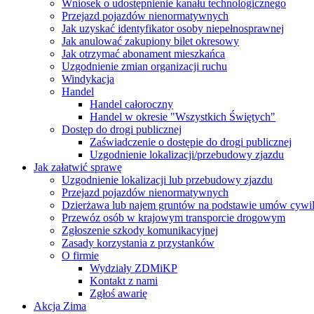
Wniosek o udostępnienie kanału technologicznego
Przejazd pojazdów nienormatywnych
Jak uzyskać identyfikator osoby niepełnosprawnej
Jak anulować zakupiony bilet okresowy
Jak otrzymać abonament mieszkańca
Uzgodnienie zmian organizacji ruchu
Windykacja
Handel
Handel całoroczny
Handel w okresie "Wszystkich Świętych"
Dostęp do drogi publicznej
Zaświadczenie o dostępie do drogi publicznej
Uzgodnienie lokalizacji/przebudowy zjazdu
Jak załatwić sprawę
Uzgodnienie lokalizacji lub przebudowy zjazdu
Przejazd pojazdów nienormatywnych
Dzierżawa lub najem gruntów na podstawie umów cywi
Przewóz osób w krajowym transporcie drogowym
Zgłoszenie szkody komunikacyjnej
Zasady korzystania z przystanków
O firmie
Wydziały ZDMiKP
Kontakt z nami
Zgłoś awarię
Akcja Zima