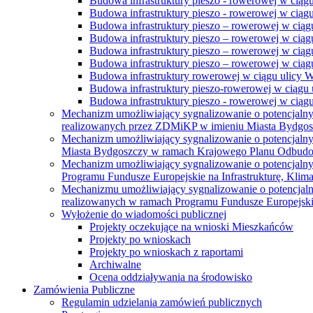
Budowa infrastruktury pieszo - rowerowej w ciąg
Budowa infrastruktury pieszo - rowerowej w ciąg
Budowa infrastruktury pieszo – rowerowej w ciąg
Budowa infrastruktury pieszo – rowerowej w ciągu
Budowa infrastruktury pieszo – rowerowej w ciągu
Budowa infrastruktury pieszo – rowerowej w ciągu
Budowa infrastruktury rowerowej w ciągu ulicy 
Budowa infrastruktury pieszo-rowerowej w ciągu u
Budowa infrastruktury pieszo - rowerowej w ciągu 
Mechanizm umożliwiający sygnalizowanie o potencjaln
realizowanych przez ZDMiKP w imieniu Miasta Bydgo
Mechanizm umożliwiający sygnalizowanie o potencjaln
Miasta Bydgoszczy w ramach Krajowego Planu Odbudo
Mechanizm umożliwiający sygnalizowanie o potencjaln
Programu Fundusze Europejskie na Infrastrukturę, Klim
Mechanizmu umożliwiający sygnalizowanie o potencjaln
realizowanych w ramach Programu Fundusze Europejskie
Wyłożenie do wiadomości publicznej
Projekty oczekujące na wnioski Mieszkańców
Projekty po wnioskach
Projekty po wnioskach z raportami
Archiwalne
Ocena oddziaływania na środowisko
Zamówienia Publiczne
Regulamin udzielania zamówień publicznych