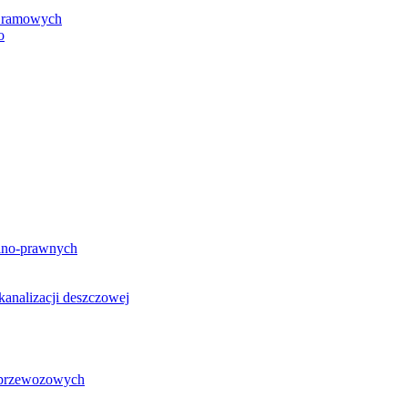
h ramowych
o
lno-prawnych
analizacji deszczowej
g przewozowych