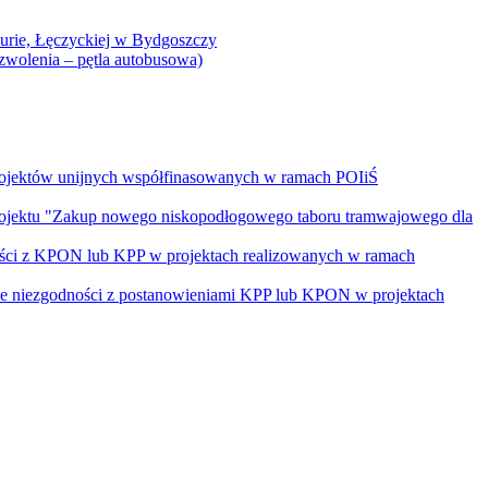
Curie, Łęczyckiej w Bydgoszczy
yzwolenia – pętla autobusowa)
rojektów unijnych współfinasowanych w ramach POIiŚ
projektu "Zakup nowego niskopodłogowego taboru tramwajowego dla
ości z KPON lub KPP w projektach realizowanych w ramach
nie niezgodności z postanowieniami KPP lub KPON w projektach