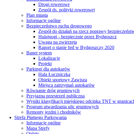
Drogi rowerowe
Zespół ds. polityki rowerowej
Plan miasta
Informacje ogólne
Bezpieczeństwo ruchu drogowego
Zespół do działań na rzecz poprawy bezpieczeńs
Hulajnogi - bezpiecznie przez Bydgoszcz
Uwaga na zwierzęta
Raport o stanie brd w Bydgoszczy 2020
Baner system
Lokalizacje
Projekt
Parkingi dla autokarów
Hala Łuczniczka
Obiekt sportowy Zawisza
Miejsca zatrzymań autokarów
Równanie dróg gruntowych
Przyjazna przestrzeń publiczna
Wyniki klasyfikacji miejskiego odcinka TNT w granicac
Program utwardzania ulic gruntowych
Remonty jezdni i chodników
Strefa Płatnego Parkowania
Informacje ogólne
Mapa Strefy
Opłaty