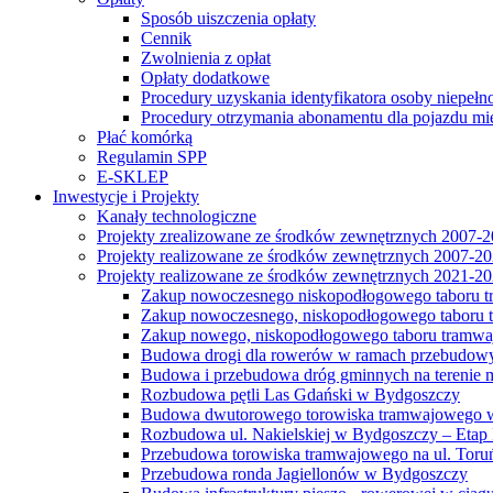
Sposób uiszczenia opłaty
Cennik
Zwolnienia z opłat
Opłaty dodatkowe
Procedury uzyskania identyfikatora osoby niepełn
Procedury otrzymania abonamentu dla pojazdu mi
Płać komórką
Regulamin SPP
E-SKLEP
Inwestycje i Projekty
Kanały technologiczne
Projekty zrealizowane ze środków zewnętrznych 2007-
Projekty realizowane ze środków zewnętrznych 2007-2
Projekty realizowane ze środków zewnętrznych 2021-2
Zakup nowoczesnego niskopodłogowego taboru tra
Zakup nowoczesnego, niskopodłogowego taboru tr
Zakup nowego, niskopodłogowego taboru tramwa
Budowa drogi dla rowerów w ramach przebudowy
Budowa i przebudowa dróg gminnych na terenie 
Rozbudowa pętli Las Gdański w Bydgoszczy
Budowa dwutorowego torowiska tramwajowego wzdłu
Rozbudowa ul. Nakielskiej w Bydgoszczy – Etap I
Przebudowa torowiska tramwajowego na ul. Toruń
Przebudowa ronda Jagiellonów w Bydgoszczy