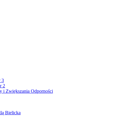
 3
r 2
 i Zwiększania Odporności
lą Bielicka