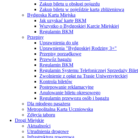
Zakup biletu u obsługi pojazdu
Zakup biletu w pojeździe kartą zbliżeniową
Bydgoska Karta Miejska
Jak uzyskać kartę BKM
Wszystko o Bydgoskiej Karcie Miejskiej
Regulamin BKM
Przepisy
Uprawnienia do ulg
Uprawnienia "Bydgoskiej Rodziny 3+"
Przepisy porządkowe
Przewóz bagażu
Regulamin BKM
Regulamin Systemu Telefonicznej Sprzedaży Bile
Zwolnienie z opłat na Trasie Uniwersyteckiej
Kontrola biletów
Postępowanie reklamacyjne
Anulowanie biletu okresowego
Regulamin przewozu osób i bagażu
Dla młodego pasażera
Metropolitalna Karta Uczniowska
Zdjęcia taboru
Drogi Miejskie
Aktualności
Utrudnienia drogowe
Infrastruktura rowerowa