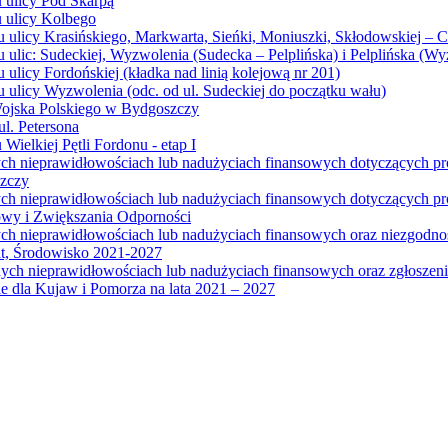
u ulicy Pod Skarpą
u ulicy Kolbego
u ulicy Krasińskiego, Markwarta, Sieńki, Moniuszki, Skłodowskiej – 
 ulic: Sudeckiej, Wyzwolenia (Sudecka – Pelplińska) i Pelplińska (W
 ulicy Fordońskiej (kładka nad linią kolejową nr 201)
 ulicy Wyzwolenia (odc. od ul. Sudeckiej do początku wału)
Wojska Polskiego w Bydgoszczy
l. Petersona
Wielkiej Pętli Fordonu - etap I
ych nieprawidłowościach lub nadużyciach finansowych dotyczących p
szczy
ych nieprawidłowościach lub nadużyciach finansowych dotyczących 
wy i Zwiększania Odporności
ych nieprawidłowościach lub nadużyciach finansowych oraz niezgodn
at, Środowisko 2021-2027
ych nieprawidłowościach lub nadużyciach finansowych oraz zgłosze
 dla Kujaw i Pomorza na lata 2021 – 2027