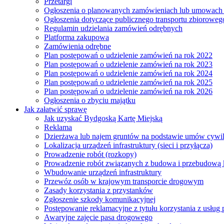
Przetargi
Ogłoszenia o planowanych zamówieniach lub umowac
Ogłoszenia dotyczące publicznego transportu zbioroweg
Regulamin udzielania zamówień odrębnych
Platforma zakupowa
Zamówienia odrębne
Plan postępowań o udzielenie zamówień na rok 2022
Plan postępowań o udzielenie zamówień na rok 2023
Plan postępowań o udzielenie zamówień na rok 2024
Plan postępowań o udzielenie zamówień na rok 2025
Plan postępowań o udzielenie zamówień na rok 2026
Ogłoszenia o zbyciu majątku
Jak załatwić sprawę
Jak uzyskać Bydgoską Kartę Miejską
Reklama
Dzierżawa lub najem gruntów na podstawie umów cywi
Lokalizacja urządzeń infrastruktury (sieci i przyłącza)
Prowadzenie robót (rozkopy)
Prowadzenie robót związanych z budowa i przebudową k
Wbudowanie urządzeń infrastruktury
Przewóz osób w krajowym transporcie drogowym
Zasady korzystania z przystanków
Zgłoszenie szkody komunikacyjnej
Postępowanie reklamacyjne z tytułu korzystania z usłu
Awaryjne zajęcie pasa drogowego