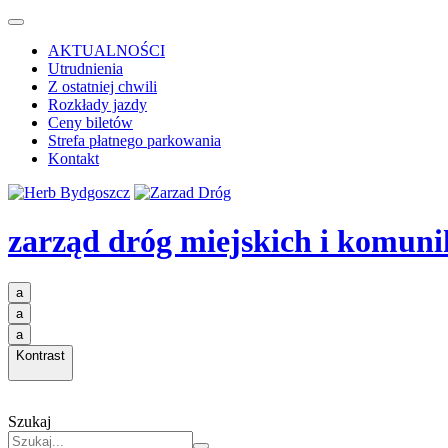
AKTUALNOŚCI
Utrudnienia
Z ostatniej chwili
Rozkłady jazdy
Ceny biletów
Strefa płatnego parkowania
Kontakt
zarząd dróg miejskich i komuni
a
a
a
Kontrast
Szukaj