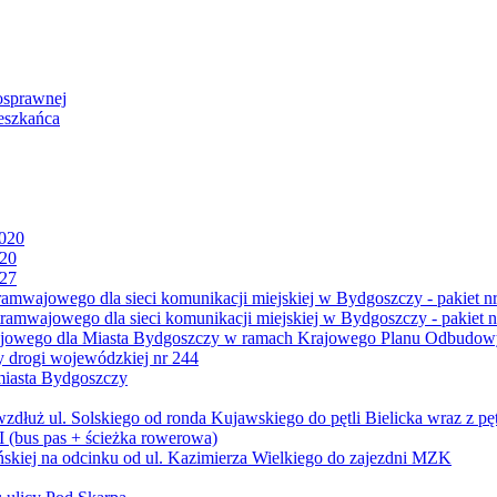
osprawnej
eszkańca
2020
020
027
mwajowego dla sieci komunikacji miejskiej w Bydgoszczy - pakiet nr
amwajowego dla sieci komunikacji miejskiej w Bydgoszczy - pakiet n
jowego dla Miasta Bydgoszczy w ramach Krajowego Planu Odbudowy
 drogi wojewódzkiej nr 244
miasta Bydgoszczy
ż ul. Solskiego od ronda Kujawskiego do pętli Bielicka wraz z pęt
 (bus pas + ścieżka rowerowa)
skiej na odcinku od ul. Kazimierza Wielkiego do zajezdni MZK