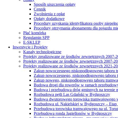
Sposób uiszczenia opłaty
Cennik
Zwolnienia z opłat
Opłaty dodatkowe
Procedury uzyskania identyfikatora osoby niepełn
Procedury otrzymania abonamentu dla pojazdu mi
Płać komórką
Regulamin SPP
E-SKLEP
Inwestycje i Projekty
Kanały technologiczne
Projekty zrealizowane ze środków zewnętrznych 2007-
Projekty realizowane ze środków zewnętrznych 2007-2
Projekty realizowane ze środków zewnętrznych 2021-2
Zakup nowoczesnego niskopodłogowego taboru tra
Zakup nowoczesnego, niskopodłogowego taboru tr
Zakup nowego, niskopodłogowego taboru tramwa
Budowa drogi dla rowerów w ramach przebudowy
Budowa i przebudowa dróg gminnych na terenie 
Rozbudowa pętli Las Gdański w Bydgoszczy
Budowa dwutorowego torowiska tramwajowego wzdłu
Rozbudowa ul. Nakielskiej w Bydgoszczy – Etap I
Przebudowa torowiska tramwajowego na ul. Toruń
Przebudowa ronda Jagiellonów w Bydgoszczy