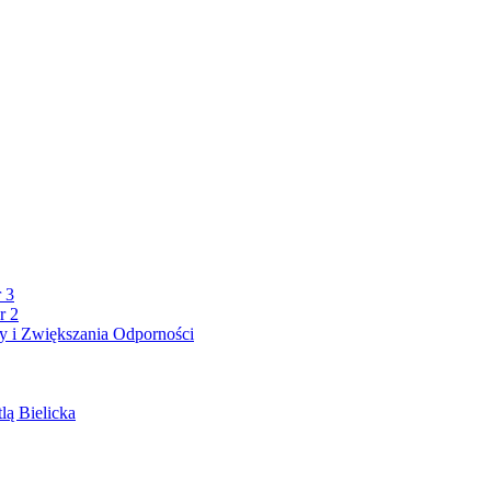
 3
r 2
 i Zwiększania Odporności
lą Bielicka