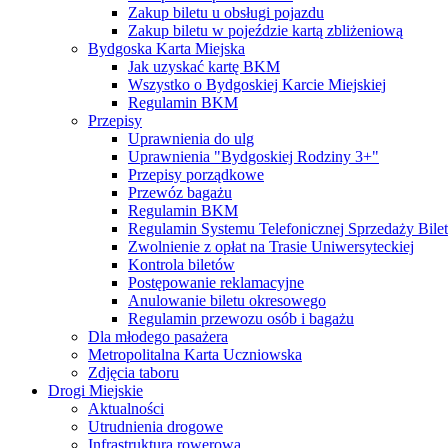
Zakup biletu u obsługi pojazdu
Zakup biletu w pojeździe kartą zbliżeniową
Bydgoska Karta Miejska
Jak uzyskać kartę BKM
Wszystko o Bydgoskiej Karcie Miejskiej
Regulamin BKM
Przepisy
Uprawnienia do ulg
Uprawnienia "Bydgoskiej Rodziny 3+"
Przepisy porządkowe
Przewóz bagażu
Regulamin BKM
Regulamin Systemu Telefonicznej Sprzedaży Bile
Zwolnienie z opłat na Trasie Uniwersyteckiej
Kontrola biletów
Postępowanie reklamacyjne
Anulowanie biletu okresowego
Regulamin przewozu osób i bagażu
Dla młodego pasażera
Metropolitalna Karta Uczniowska
Zdjęcia taboru
Drogi Miejskie
Aktualności
Utrudnienia drogowe
Infrastruktura rowerowa