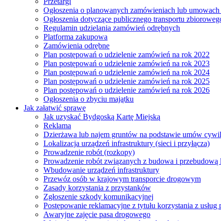
Przetargi
Ogłoszenia o planowanych zamówieniach lub umowac
Ogłoszenia dotyczące publicznego transportu zbioroweg
Regulamin udzielania zamówień odrębnych
Platforma zakupowa
Zamówienia odrębne
Plan postępowań o udzielenie zamówień na rok 2022
Plan postępowań o udzielenie zamówień na rok 2023
Plan postępowań o udzielenie zamówień na rok 2024
Plan postępowań o udzielenie zamówień na rok 2025
Plan postępowań o udzielenie zamówień na rok 2026
Ogłoszenia o zbyciu majątku
Jak załatwić sprawę
Jak uzyskać Bydgoską Kartę Miejską
Reklama
Dzierżawa lub najem gruntów na podstawie umów cywi
Lokalizacja urządzeń infrastruktury (sieci i przyłącza)
Prowadzenie robót (rozkopy)
Prowadzenie robót związanych z budowa i przebudową k
Wbudowanie urządzeń infrastruktury
Przewóz osób w krajowym transporcie drogowym
Zasady korzystania z przystanków
Zgłoszenie szkody komunikacyjnej
Postępowanie reklamacyjne z tytułu korzystania z usłu
Awaryjne zajęcie pasa drogowego