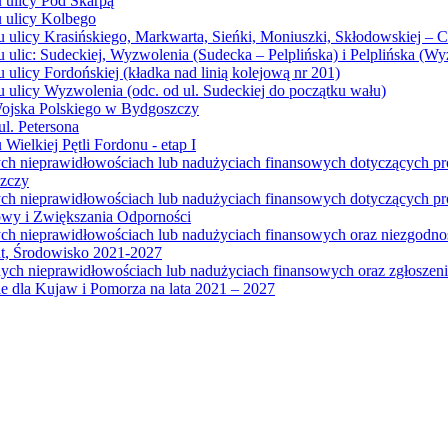
u ulicy Pod Skarpą
u ulicy Kolbego
u ulicy Krasińskiego, Markwarta, Sieńki, Moniuszki, Skłodowskiej – 
 ulic: Sudeckiej, Wyzwolenia (Sudecka – Pelplińska) i Pelplińska (W
 ulicy Fordońskiej (kładka nad linią kolejową nr 201)
 ulicy Wyzwolenia (odc. od ul. Sudeckiej do początku wału)
Wojska Polskiego w Bydgoszczy
l. Petersona
Wielkiej Pętli Fordonu - etap I
ych nieprawidłowościach lub nadużyciach finansowych dotyczących p
szczy
ych nieprawidłowościach lub nadużyciach finansowych dotyczących 
wy i Zwiększania Odporności
ych nieprawidłowościach lub nadużyciach finansowych oraz niezgodn
at, Środowisko 2021-2027
ych nieprawidłowościach lub nadużyciach finansowych oraz zgłosze
 dla Kujaw i Pomorza na lata 2021 – 2027