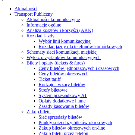
Aktualności
Transport Publiczny
Aktualności komunikacyjne
Informacje ogólne
Analiza kosztów i korzyści (AKK)
Rozkład Jazdy
Wybór linii komunikacyjnej
Rozkład jazdy dla telefonów komórkowych
Schematy sieci komunikacji miejskiej
Wykaz przystanków komunikacyjnych
Bilety i opłaty (tickets & fares)
Ceny biletów jednorazowych i czasowych
Ceny biletów okresowych
Ticket tariff
Rodzaje i wzory biletów
Strefy biletowe
System przesiadkowy AT
Opłaty dodatkowe i inne
Zasady kasowania biletów
Zakup biletu
Sieć sprzedaży biletów
Punkty sprzedaży biletów okresowych
Zakup biletów okresowych on-line
Zakup biletu przez telefon