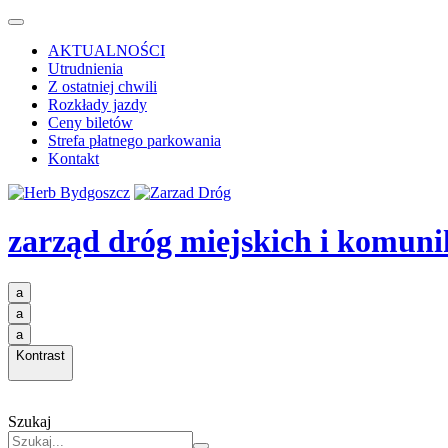
AKTUALNOŚCI
Utrudnienia
Z ostatniej chwili
Rozkłady jazdy
Ceny biletów
Strefa płatnego parkowania
Kontakt
zarząd dróg miejskich i komuni
a
a
a
Kontrast
Szukaj