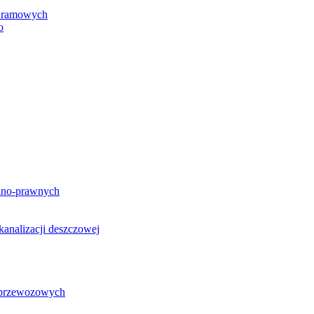
h ramowych
o
lno-prawnych
analizacji deszczowej
g przewozowych