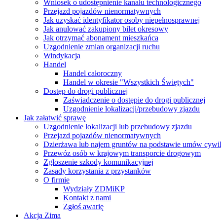
Wniosek o udostępnienie kanału technologicznego
Przejazd pojazdów nienormatywnych
Jak uzyskać identyfikator osoby niepełnosprawnej
Jak anulować zakupiony bilet okresowy
Jak otrzymać abonament mieszkańca
Uzgodnienie zmian organizacji ruchu
Windykacja
Handel
Handel całoroczny
Handel w okresie "Wszystkich Świętych"
Dostęp do drogi publicznej
Zaświadczenie o dostępie do drogi publicznej
Uzgodnienie lokalizacji/przebudowy zjazdu
Jak załatwić sprawę
Uzgodnienie lokalizacji lub przebudowy zjazdu
Przejazd pojazdów nienormatywnych
Dzierżawa lub najem gruntów na podstawie umów cywi
Przewóz osób w krajowym transporcie drogowym
Zgłoszenie szkody komunikacyjnej
Zasady korzystania z przystanków
O firmie
Wydziały ZDMiKP
Kontakt z nami
Zgłoś awarię
Akcja Zima