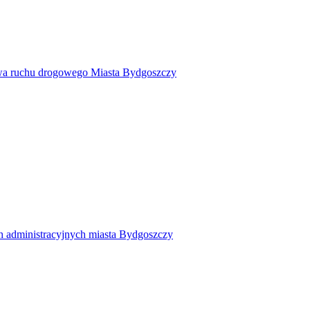
twa ruchu drogowego Miasta Bydgoszczy
h administracyjnych miasta Bydgoszczy