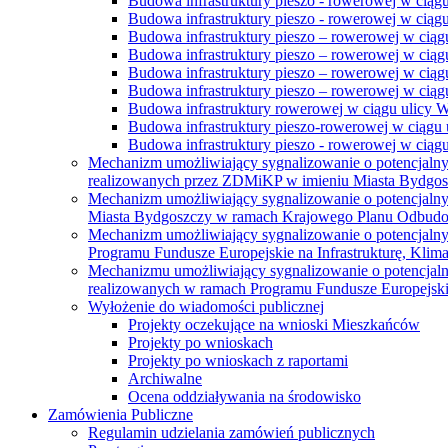
Budowa infrastruktury pieszo - rowerowej w ciąg
Budowa infrastruktury pieszo - rowerowej w ciąg
Budowa infrastruktury pieszo – rowerowej w ciąg
Budowa infrastruktury pieszo – rowerowej w ciągu
Budowa infrastruktury pieszo – rowerowej w ciągu
Budowa infrastruktury pieszo – rowerowej w ciągu
Budowa infrastruktury rowerowej w ciągu ulicy 
Budowa infrastruktury pieszo-rowerowej w ciągu u
Budowa infrastruktury pieszo - rowerowej w ciągu 
Mechanizm umożliwiający sygnalizowanie o potencjaln
realizowanych przez ZDMiKP w imieniu Miasta Bydgo
Mechanizm umożliwiający sygnalizowanie o potencjaln
Miasta Bydgoszczy w ramach Krajowego Planu Odbudo
Mechanizm umożliwiający sygnalizowanie o potencjaln
Programu Fundusze Europejskie na Infrastrukturę, Klim
Mechanizmu umożliwiający sygnalizowanie o potencjaln
realizowanych w ramach Programu Fundusze Europejskie
Wyłożenie do wiadomości publicznej
Projekty oczekujące na wnioski Mieszkańców
Projekty po wnioskach
Projekty po wnioskach z raportami
Archiwalne
Ocena oddziaływania na środowisko
Zamówienia Publiczne
Regulamin udzielania zamówień publicznych