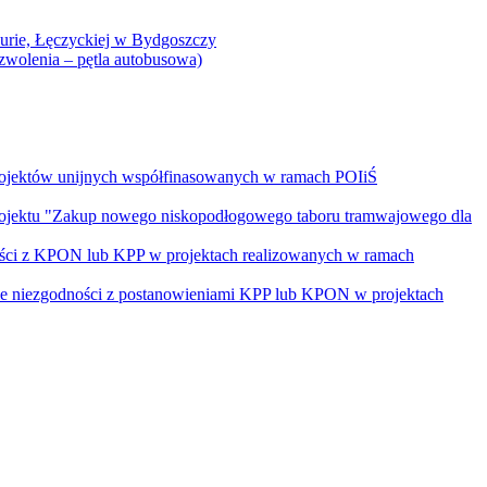
Curie, Łęczyckiej w Bydgoszczy
yzwolenia – pętla autobusowa)
rojektów unijnych współfinasowanych w ramach POIiŚ
projektu "Zakup nowego niskopodłogowego taboru tramwajowego dla
ości z KPON lub KPP w projektach realizowanych w ramach
nie niezgodności z postanowieniami KPP lub KPON w projektach