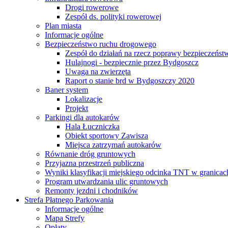
Drogi rowerowe
Zespół ds. polityki rowerowej
Plan miasta
Informacje ogólne
Bezpieczeństwo ruchu drogowego
Zespół do działań na rzecz poprawy bezpieczeńs
Hulajnogi - bezpiecznie przez Bydgoszcz
Uwaga na zwierzęta
Raport o stanie brd w Bydgoszczy 2020
Baner system
Lokalizacje
Projekt
Parkingi dla autokarów
Hala Łuczniczka
Obiekt sportowy Zawisza
Miejsca zatrzymań autokarów
Równanie dróg gruntowych
Przyjazna przestrzeń publiczna
Wyniki klasyfikacji miejskiego odcinka TNT w granicac
Program utwardzania ulic gruntowych
Remonty jezdni i chodników
Strefa Płatnego Parkowania
Informacje ogólne
Mapa Strefy
Opłaty