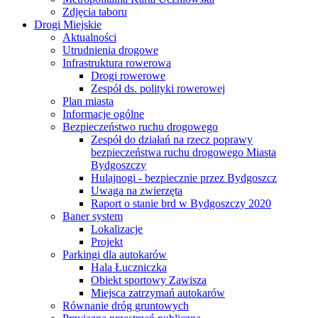
Zdjęcia taboru
Drogi Miejskie
Aktualności
Utrudnienia drogowe
Infrastruktura rowerowa
Drogi rowerowe
Zespół ds. polityki rowerowej
Plan miasta
Informacje ogólne
Bezpieczeństwo ruchu drogowego
Zespół do działań na rzecz poprawy
bezpieczeństwa ruchu drogowego Miasta
Bydgoszczy
Hulajnogi - bezpiecznie przez Bydgoszcz
Uwaga na zwierzęta
Raport o stanie brd w Bydgoszczy 2020
Baner system
Lokalizacje
Projekt
Parkingi dla autokarów
Hala Łuczniczka
Obiekt sportowy Zawisza
Miejsca zatrzymań autokarów
Równanie dróg gruntowych