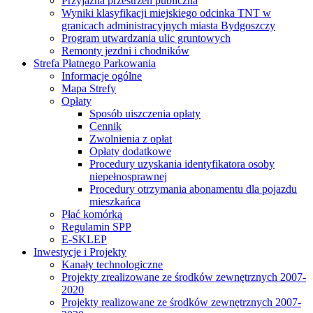
Przyjazna przestrzeń publiczna
Wyniki klasyfikacji miejskiego odcinka TNT w
granicach administracyjnych miasta Bydgoszczy
Program utwardzania ulic gruntowych
Remonty jezdni i chodników
Strefa Płatnego Parkowania
Informacje ogólne
Mapa Strefy
Opłaty
Sposób uiszczenia opłaty
Cennik
Zwolnienia z opłat
Opłaty dodatkowe
Procedury uzyskania identyfikatora osoby
niepełnosprawnej
Procedury otrzymania abonamentu dla pojazdu
mieszkańca
Płać komórką
Regulamin SPP
E-SKLEP
Inwestycje i Projekty
Kanały technologiczne
Projekty zrealizowane ze środków zewnętrznych 2007-
2020
Projekty realizowane ze środków zewnętrznych 2007-