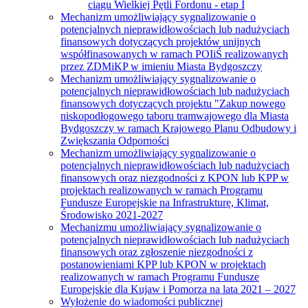
ciągu Wielkiej Pętli Fordonu - etap I
Mechanizm umożliwiający sygnalizowanie o
potencjalnych nieprawidłowościach lub nadużyciach
finansowych dotyczących projektów unijnych
współfinasowanych w ramach POIiŚ realizowanych
przez ZDMiKP w imieniu Miasta Bydgoszczy
Mechanizm umożliwiający sygnalizowanie o
potencjalnych nieprawidłowościach lub nadużyciach
finansowych dotyczących projektu "Zakup nowego
niskopodłogowego taboru tramwajowego dla Miasta
Bydgoszczy w ramach Krajowego Planu Odbudowy i
Zwiększania Odporności
Mechanizm umożliwiający sygnalizowanie o
potencjalnych nieprawidłowościach lub nadużyciach
finansowych oraz niezgodności z KPON lub KPP w
projektach realizowanych w ramach Programu
Fundusze Europejskie na Infrastrukturę, Klimat,
Środowisko 2021-2027
Mechanizmu umożliwiający sygnalizowanie o
potencjalnych nieprawidłowościach lub nadużyciach
finansowych oraz zgłoszenie niezgodności z
postanowieniami KPP lub KPON w projektach
realizowanych w ramach Programu Fundusze
Europejskie dla Kujaw i Pomorza na lata 2021 – 2027
Wyłożenie do wiadomości publicznej