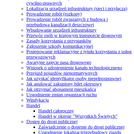
cywilno-prawnych
Lokalizacja urządzeń infrastruktury (sieci i przyłącza)
Prowadzenie robót (rozkopy)
Prowadzenie robót związanych z budowa i
przebudową kanalizacji deszczowej
Wbudowanie urządzeń infrastruktury
Przewóz osób w krajowym transporcie drogowym
Zasady korzystania z przystanków
Zgłoszenie szkody komunikacyjnej
Postępowanie reklamacyjne z tytułu korzystania z usług
przewozowych
Awaryjne zajęcie pasa drogowego
Wniosek o udostępnienie kanału technologicznego
Przejazd pojazdów nienormatywnych
Jak uzyskać identyfikator osoby niepełnosprawnej
Jak anulować zakupiony bilet okresowy
Jak otrzymać abonament mieszkańca
Uzgodnienie zmian organizacji ruchu
Windykacja
Handel
Handel całoroczny
Handel w okresie "Wszystkich Świętych"
Dostęp do drogi publicznej
Zaświadczenie o dostępie do drogi publicznej
Uzgodnienie lokalizacji/przebudowy zjazdu