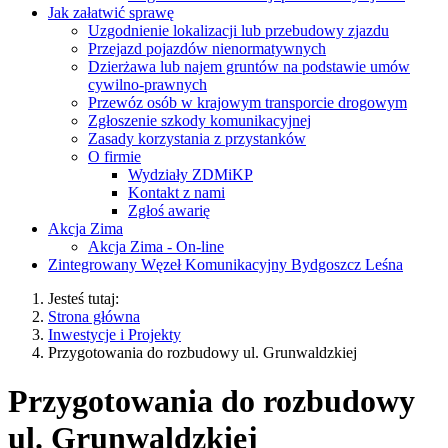
Jak załatwić sprawę
Uzgodnienie lokalizacji lub przebudowy zjazdu
Przejazd pojazdów nienormatywnych
Dzierżawa lub najem gruntów na podstawie umów
cywilno-prawnych
Przewóz osób w krajowym transporcie drogowym
Zgłoszenie szkody komunikacyjnej
Zasady korzystania z przystanków
O firmie
Wydziały ZDMiKP
Kontakt z nami
Zgłoś awarię
Akcja Zima
Akcja Zima - On-line
Zintegrowany Węzeł Komunikacyjny Bydgoszcz Leśna
Jesteś tutaj:
Strona główna
Inwestycje i Projekty
Przygotowania do rozbudowy ul. Grunwaldzkiej
Przygotowania do rozbudowy
ul. Grunwaldzkiej