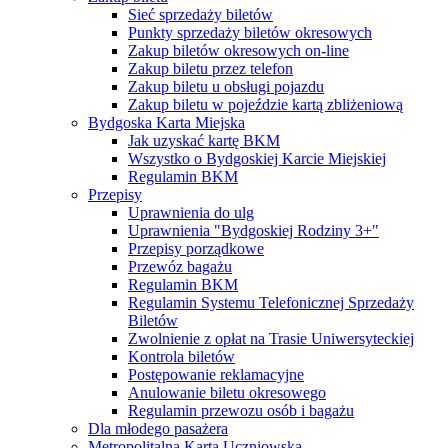
Sieć sprzedaży biletów
Punkty sprzedaży biletów okresowych
Zakup biletów okresowych on-line
Zakup biletu przez telefon
Zakup biletu u obsługi pojazdu
Zakup biletu w pojeździe kartą zbliżeniową
Bydgoska Karta Miejska
Jak uzyskać kartę BKM
Wszystko o Bydgoskiej Karcie Miejskiej
Regulamin BKM
Przepisy
Uprawnienia do ulg
Uprawnienia "Bydgoskiej Rodziny 3+"
Przepisy porządkowe
Przewóz bagażu
Regulamin BKM
Regulamin Systemu Telefonicznej Sprzedaży
Biletów
Zwolnienie z opłat na Trasie Uniwersyteckiej
Kontrola biletów
Postępowanie reklamacyjne
Anulowanie biletu okresowego
Regulamin przewozu osób i bagażu
Dla młodego pasażera
Metropolitalna Karta Uczniowska