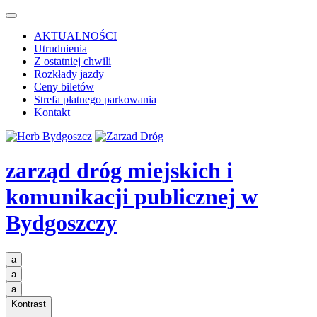
AKTUALNOŚCI
Utrudnienia
Z ostatniej chwili
Rozkłady jazdy
Ceny biletów
Strefa płatnego parkowania
Kontakt
zarząd dróg miejskich i
komunikacji publicznej
w
Bydgoszczy
a
a
a
Kontrast