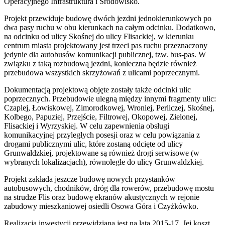
Operacyjnego Infrastruktura i Środowisko.
Projekt przewiduje budowę dwóch jezdni jednokierunkowych po
dwa pasy ruchu w obu kierunkach na całym odcinku. Dodatkowo,
na odcinku od ulicy Skośnej do ulicy Flisackiej, w kierunku
centrum miasta projektowany jest trzeci pas ruchu przeznaczony
jedynie dla autobusów komunikacji publicznej, tzw. bus-pas. W
związku z taką rozbudową jezdni, konieczna będzie również
przebudowa wszystkich skrzyżowań z ulicami poprzecznymi.
Dokumentacją projektową objęte zostały także odcinki ulic
poprzecznych. Przebudowie ulegną między innymi fragmenty ulic:
Czaplej, Łowiskowej, Zimorodkowej, Wroniej, Perliczej, Skośnej,
Kolbego, Papuziej, Przejście, Filtrowej, Okopowej, Zielonej,
Flisackiej i Wyrzyskiej. W celu zapewnienia obsługi
komunikacyjnej przyległych posesji oraz w celu powiązania z
drogami publicznymi ulic, które zostaną odcięte od ulicy
Grunwaldzkiej, projektowane są również drogi serwisowe (w
wybranych lokalizacjach), równoległe do ulicy Grunwaldzkiej.
Projekt zakłada jeszcze budowę nowych przystanków
autobusowych, chodników, dróg dla rowerów, przebudowę mostu
na strudze Flis oraz budowę ekranów akustycznych w rejonie
zabudowy mieszkaniowej osiedli Osowa Góra i Czyżkówko.
Realizacja inwestycji przewidziana jest na lata 2015-17. Jej koszt