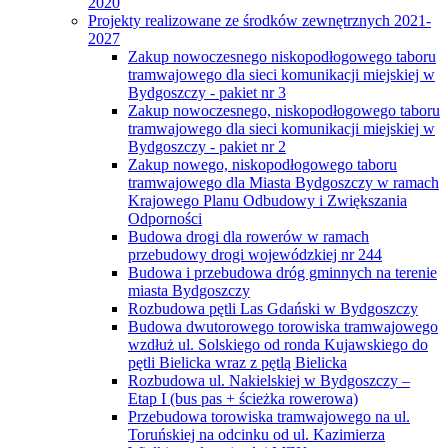
2020
Projekty realizowane ze środków zewnętrznych 2021-
2027
Zakup nowoczesnego niskopodłogowego taboru
tramwajowego dla sieci komunikacji miejskiej w
Bydgoszczy - pakiet nr 3
Zakup nowoczesnego, niskopodłogowego taboru
tramwajowego dla sieci komunikacji miejskiej w
Bydgoszczy - pakiet nr 2
Zakup nowego, niskopodłogowego taboru
tramwajowego dla Miasta Bydgoszczy w ramach
Krajowego Planu Odbudowy i Zwiększania
Odporności
Budowa drogi dla rowerów w ramach
przebudowy drogi wojewódzkiej nr 244
Budowa i przebudowa dróg gminnych na terenie
miasta Bydgoszczy
Rozbudowa pętli Las Gdański w Bydgoszczy
Budowa dwutorowego torowiska tramwajowego
wzdłuż ul. Solskiego od ronda Kujawskiego do
pętli Bielicka wraz z pętlą Bielicka
Rozbudowa ul. Nakielskiej w Bydgoszczy –
Etap I (bus pas + ścieżka rowerowa)
Przebudowa torowiska tramwajowego na ul.
Toruńskiej na odcinku od ul. Kazimierza