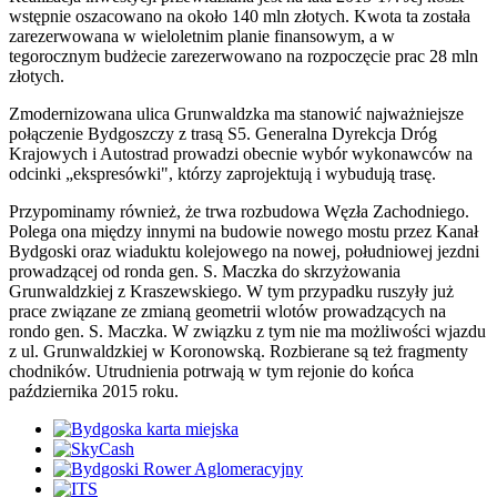
wstępnie oszacowano na około 140 mln złotych. Kwota ta została
zarezerwowana w wieloletnim planie finansowym, a w
tegorocznym budżecie zarezerwowano na rozpoczęcie prac 28 mln
złotych.
Zmodernizowana ulica Grunwaldzka ma stanowić najważniejsze
połączenie Bydgoszczy z trasą S5. Generalna Dyrekcja Dróg
Krajowych i Autostrad prowadzi obecnie wybór wykonawców na
odcinki „ekspresówki", którzy zaprojektują i wybudują trasę.
Przypominamy również, że trwa rozbudowa Węzła Zachodniego.
Polega ona między innymi na budowie nowego mostu przez Kanał
Bydgoski oraz wiaduktu kolejowego na nowej, południowej jezdni
prowadzącej od ronda gen. S. Maczka do skrzyżowania
Grunwaldzkiej z Kraszewskiego. W tym przypadku ruszyły już
prace związane ze zmianą geometrii wlotów prowadzących na
rondo gen. S. Maczka. W związku z tym nie ma możliwości wjazdu
z ul. Grunwaldzkiej w Koronowską. Rozbierane są też fragmenty
chodników. Utrudnienia potrwają w tym rejonie do końca
października 2015 roku.