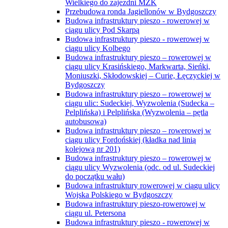
Wielkiego do zajezdni MZK
Przebudowa ronda Jagiellonów w Bydgoszczy
Budowa infrastruktury pieszo - rowerowej w
ciągu ulicy Pod Skarpą
Budowa infrastruktury pieszo - rowerowej w
ciągu ulicy Kolbego
Budowa infrastruktury pieszo – rowerowej w
ciągu ulicy Krasińskiego, Markwarta, Sieńki,
Moniuszki, Skłodowskiej – Curie, Łęczyckiej w
Bydgoszczy
Budowa infrastruktury pieszo – rowerowej w
ciągu ulic: Sudeckiej, Wyzwolenia (Sudecka –
Pelplińska) i Pelplińska (Wyzwolenia – pętla
autobusowa)
Budowa infrastruktury pieszo – rowerowej w
ciągu ulicy Fordońskiej (kładka nad linią
kolejową nr 201)
Budowa infrastruktury pieszo – rowerowej w
ciągu ulicy Wyzwolenia (odc. od ul. Sudeckiej
do początku wału)
Budowa infrastruktury rowerowej w ciągu ulicy
Wojska Polskiego w Bydgoszczy
Budowa infrastruktury pieszo-rowerowej w
ciągu ul. Petersona
Budowa infrastruktury pieszo - rowerowej w