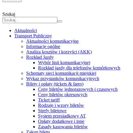
Szukaj
Aktualności
Transport Publiczny
Aktualności komunikacyjne
Informacje ogólne
Analiza kosztów i korzyści (AKK)
Rozkład Jazdy
Wybór linii komunikacyjnej
Rozkład jazdy dla telefonów komórkowych
Schematy sieci komunikacji miejskiej
Wykaz przystanków komunikacyjnych
Bilety i opłaty (tickets & fares)
Ceny biletów jednorazowych i czasowych
Ceny biletów okresowych
Ticket tariff
Rodzaje i wzory biletów
Strefy biletowe
System przesiadkowy AT
Opłaty dodatkowe i inne
Zasady kasowania biletów
Zakup biletu