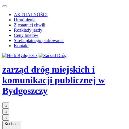
AKTUALNOŚCI
Utrudnienia
Z ostatniej chwili
Rozkłady jazdy
Ceny biletów
Strefa płatnego parkowania
Kontakt
zarząd dróg miejskich i
komunikacji publicznej
w
Bydgoszczy
a
a
a
Kontrast