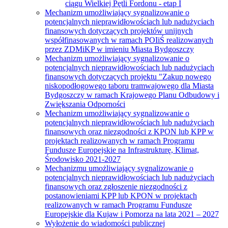
ciągu Wielkiej Pętli Fordonu - etap I
Mechanizm umożliwiający sygnalizowanie o
potencjalnych nieprawidłowościach lub nadużyciach
finansowych dotyczących projektów unijnych
współfinasowanych w ramach POIiŚ realizowanych
przez ZDMiKP w imieniu Miasta Bydgoszczy
Mechanizm umożliwiający sygnalizowanie o
potencjalnych nieprawidłowościach lub nadużyciach
finansowych dotyczących projektu "Zakup nowego
niskopodłogowego taboru tramwajowego dla Miasta
Bydgoszczy w ramach Krajowego Planu Odbudowy i
Zwiększania Odporności
Mechanizm umożliwiający sygnalizowanie o
potencjalnych nieprawidłowościach lub nadużyciach
finansowych oraz niezgodności z KPON lub KPP w
projektach realizowanych w ramach Programu
Fundusze Europejskie na Infrastrukturę, Klimat,
Środowisko 2021-2027
Mechanizmu umożliwiający sygnalizowanie o
potencjalnych nieprawidłowościach lub nadużyciach
finansowych oraz zgłoszenie niezgodności z
postanowieniami KPP lub KPON w projektach
realizowanych w ramach Programu Fundusze
Europejskie dla Kujaw i Pomorza na lata 2021 – 2027
Wyłożenie do wiadomości publicznej