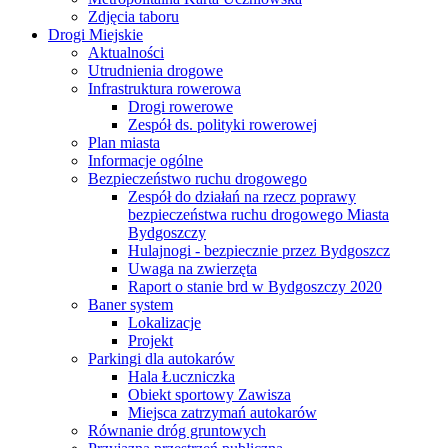
Zdjęcia taboru
Drogi Miejskie
Aktualności
Utrudnienia drogowe
Infrastruktura rowerowa
Drogi rowerowe
Zespół ds. polityki rowerowej
Plan miasta
Informacje ogólne
Bezpieczeństwo ruchu drogowego
Zespół do działań na rzecz poprawy
bezpieczeństwa ruchu drogowego Miasta
Bydgoszczy
Hulajnogi - bezpiecznie przez Bydgoszcz
Uwaga na zwierzęta
Raport o stanie brd w Bydgoszczy 2020
Baner system
Lokalizacje
Projekt
Parkingi dla autokarów
Hala Łuczniczka
Obiekt sportowy Zawisza
Miejsca zatrzymań autokarów
Równanie dróg gruntowych