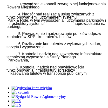
rowadzenie kontroli zewnętrznej funkcjonowania
3. P
Roweru Miejskiego,
Nadzór nad realizacją usług związanych z
4.
funkcjonowaniem i utrzymaniem systemu
Park & Ride, w tym wyposażenia i utrzymania parkingów i
infrastruktury systemu
naprowadzania na
parkingi,
Prowadzenie i nadzorowanie punktów odpraw
5.
kontrolerów SPP i kontrolerów biletów,
ozliczanie kontrolerów z wykonanych zadań,
6. R
sprzętu i wyposażenia,
ontrola i nadzór nad zewnętrzną infrastrukturą
7
. K
techniczną wyposażenia Strefy Płatnego
Parkowania,
ontrola i nadzór nad prawidłowością
8. K
funkcjonowania infrastruktury sprzedaży
i kasowania biletów w transporcie publicznym.