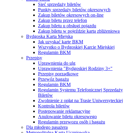
Sieć sprzedaży biletów
Punkty sprzedaży biletów okresowych
Zakup biletów okresowych on-line
Zakup biletu przez telefon
Zakup biletu u obsługi pojazdu
Zakup biletu w pojeździe kartą zbliżeniową
Bydgoska Karta Miejska
Jak uzyskać kartę BKM
Wszystko o Bydgoskiej Karcie Miejskiej
Regulamin BKM
Przepisy
Uprawnienia do ulg
Uprawnienia "Bydgoskiej Rodziny 3+"
Przepisy porządkowe
Przewóz bagażu
Regulamin BKM
Regulamin Systemu Telefonicznej Sprzedaży
Biletów
Zwolnienie z opłat na Trasie Uniwersyteckiej
Kontrola biletów
Postępowanie reklamacyjne
Anulowanie biletu okresowego
Regulamin przewozu osób i bagażu
Dla młodego pasażera
Metropolitalna Karta Uczniowska