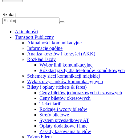
Szukaj
Aktualności
Transport Publiczny
Aktualności komunikacyjne
Informacje ogólne
Analiza kosztów i korzyści (AKK)
Rozkład Jazdy
Wybór linii komunikacyjnej
Rozkład jazdy dla telefonów komórkowych
Schematy sieci komunikacji miejskiej
Wykaz przystanków komunikacyjnych
Bilety i opłaty (tickets & fares)
Ceny biletów jednorazowych i czasowych
Ceny biletów okresowych
Ticket tariff
Rodzaje i wzory biletów
Strefy biletowe
System przesiadkowy AT
Opłaty dodatkowe i inne
Zasady kasowania biletów
Zakup biletu