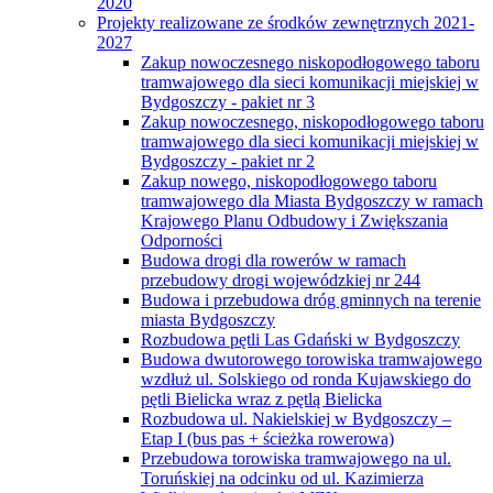
2020
Projekty realizowane ze środków zewnętrznych 2021-
2027
Zakup nowoczesnego niskopodłogowego taboru
tramwajowego dla sieci komunikacji miejskiej w
Bydgoszczy - pakiet nr 3
Zakup nowoczesnego, niskopodłogowego taboru
tramwajowego dla sieci komunikacji miejskiej w
Bydgoszczy - pakiet nr 2
Zakup nowego, niskopodłogowego taboru
tramwajowego dla Miasta Bydgoszczy w ramach
Krajowego Planu Odbudowy i Zwiększania
Odporności
Budowa drogi dla rowerów w ramach
przebudowy drogi wojewódzkiej nr 244
Budowa i przebudowa dróg gminnych na terenie
miasta Bydgoszczy
Rozbudowa pętli Las Gdański w Bydgoszczy
Budowa dwutorowego torowiska tramwajowego
wzdłuż ul. Solskiego od ronda Kujawskiego do
pętli Bielicka wraz z pętlą Bielicka
Rozbudowa ul. Nakielskiej w Bydgoszczy –
Etap I (bus pas + ścieżka rowerowa)
Przebudowa torowiska tramwajowego na ul.
Toruńskiej na odcinku od ul. Kazimierza