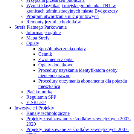
Przyjazna przestrzeń publiczna
Wyniki klasyfikacji miejskiego odcinka TNT w
granicach administracyjnych miasta Bydgoszczy
Program utwardzania ulic gruntowych
Remonty jezdni i chodników
Strefa Płatnego Parkowania
Informacje ogólne
Mapa Strefy
Opłaty
Sposób uiszczenia opłaty
Cennik
Zwolnienia z opłat
Opłaty dodatkowe
Procedury uzyskania identyfikatora osoby
niepełnosprawnej
Procedury otrzymania abonamentu dla pojazdu
mieszkańca
Płać komórką
Regulamin SPP
E-SKLEP
Inwestycje i Projekty
Kanały technologiczne
Projekty zrealizowane ze środków zewnętrznych 2007-
2020
Projekty realizowane ze środków zewnętrznych 2007-