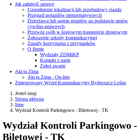
Jak załatwić sprawę
Uzgodnienie lokalizacji lub przebudowy zjazdu
Przejazd pojazdów nienormatywnych
Dzierżawa lub najem gruntów na podstawie umów
cywilno-prawnych
Przewóz osób w krajowym transporcie drogowym
Zgłoszenie szkody komunikacyjnej
Zasady korzystania z przystanków
O firmie
Wydziały ZDMiKP
Kontakt z nami
Zgłoś awarię
Akcja Zima
Akcja Zima - On-line
Zintegrowany Węzeł Komunikacyjny Bydgoszcz Leśna
Jesteś tutaj:
Strona główna
Inne
Wydział Kontroli Parkingowo - Biletowej - TK
Wydział Kontroli Parkingowo -
Biletowej - TK