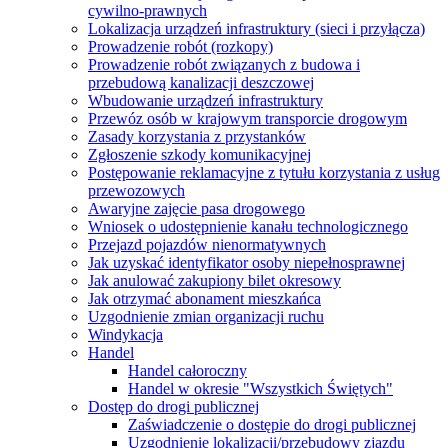
cywilno-prawnych
Lokalizacja urządzeń infrastruktury (sieci i przyłącza)
Prowadzenie robót (rozkopy)
Prowadzenie robót związanych z budowa i
przebudową kanalizacji deszczowej
Wbudowanie urządzeń infrastruktury
Przewóz osób w krajowym transporcie drogowym
Zasady korzystania z przystanków
Zgłoszenie szkody komunikacyjnej
Postępowanie reklamacyjne z tytułu korzystania z usług
przewozowych
Awaryjne zajęcie pasa drogowego
Wniosek o udostępnienie kanału technologicznego
Przejazd pojazdów nienormatywnych
Jak uzyskać identyfikator osoby niepełnosprawnej
Jak anulować zakupiony bilet okresowy
Jak otrzymać abonament mieszkańca
Uzgodnienie zmian organizacji ruchu
Windykacja
Handel
Handel całoroczny
Handel w okresie "Wszystkich Świętych"
Dostęp do drogi publicznej
Zaświadczenie o dostępie do drogi publicznej
Uzgodnienie lokalizacji/przebudowy zjazdu