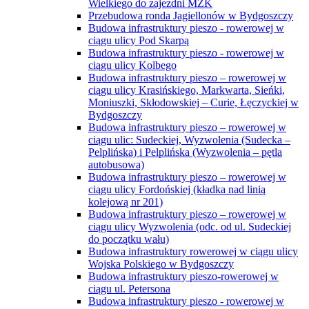
Wielkiego do zajezdni MZK
Przebudowa ronda Jagiellonów w Bydgoszczy
Budowa infrastruktury pieszo - rowerowej w
ciągu ulicy Pod Skarpą
Budowa infrastruktury pieszo - rowerowej w
ciągu ulicy Kolbego
Budowa infrastruktury pieszo – rowerowej w
ciągu ulicy Krasińskiego, Markwarta, Sieńki,
Moniuszki, Skłodowskiej – Curie, Łęczyckiej w
Bydgoszczy
Budowa infrastruktury pieszo – rowerowej w
ciągu ulic: Sudeckiej, Wyzwolenia (Sudecka –
Pelplińska) i Pelplińska (Wyzwolenia – pętla
autobusowa)
Budowa infrastruktury pieszo – rowerowej w
ciągu ulicy Fordońskiej (kładka nad linią
kolejową nr 201)
Budowa infrastruktury pieszo – rowerowej w
ciągu ulicy Wyzwolenia (odc. od ul. Sudeckiej
do początku wału)
Budowa infrastruktury rowerowej w ciągu ulicy
Wojska Polskiego w Bydgoszczy
Budowa infrastruktury pieszo-rowerowej w
ciągu ul. Petersona
Budowa infrastruktury pieszo - rowerowej w