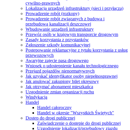
cywilno-prawnych
Lokalizacja urządzeń infrastruktury (sieci i przyłącza)
Prowadzenie robót (rozkopy)
Prowadzenie robót związanych z budowa i
przebudową kanalizacji deszczowej
Wbudowanie urządzeń infrastruktury
Przewóz osób w krajowym transporcie drogowym
Zasady korzystania z przystanków
Zgłoszenie szkody komunikacyjnej
Postępowanie reklamacyjne z tytułu korzystania z usług
przewozowych
Awaryjne zajęcie pasa drogowego
Wniosek o udostępnienie kanału technologicznego
Przejazd pojazdów nienormatywnych
Jak uzyskać identyfikator osoby niepełnosprawnej
Jak anulować zakupiony bilet okresowy
Jak otrzymać abonament mieszkańca
Uzgodnienie zmian organizacji ruchu
Windykacja
Handel
Handel całoroczny
Handel w okresie "Wszystkich Świętych"
Dostęp do drogi publicznej
Zaświadczenie o dostępie do drogi publicznej
Uzgodnienie lokalizacji/przebudowy zjazdu