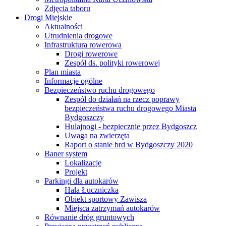
Zdjęcia taboru
Drogi Miejskie
Aktualności
Utrudnienia drogowe
Infrastruktura rowerowa
Drogi rowerowe
Zespół ds. polityki rowerowej
Plan miasta
Informacje ogólne
Bezpieczeństwo ruchu drogowego
Zespół do działań na rzecz poprawy
bezpieczeństwa ruchu drogowego Miasta
Bydgoszczy
Hulajnogi - bezpiecznie przez Bydgoszcz
Uwaga na zwierzęta
Raport o stanie brd w Bydgoszczy 2020
Baner system
Lokalizacje
Projekt
Parkingi dla autokarów
Hala Łuczniczka
Obiekt sportowy Zawisza
Miejsca zatrzymań autokarów
Równanie dróg gruntowych