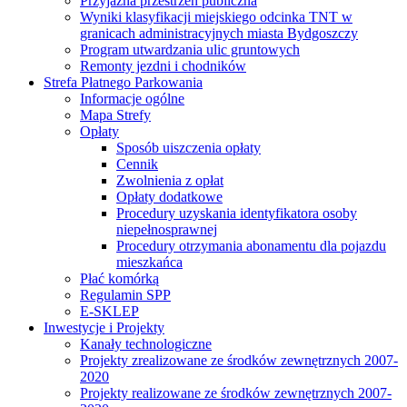
Przyjazna przestrzeń publiczna
Wyniki klasyfikacji miejskiego odcinka TNT w
granicach administracyjnych miasta Bydgoszczy
Program utwardzania ulic gruntowych
Remonty jezdni i chodników
Strefa Płatnego Parkowania
Informacje ogólne
Mapa Strefy
Opłaty
Sposób uiszczenia opłaty
Cennik
Zwolnienia z opłat
Opłaty dodatkowe
Procedury uzyskania identyfikatora osoby
niepełnosprawnej
Procedury otrzymania abonamentu dla pojazdu
mieszkańca
Płać komórką
Regulamin SPP
E-SKLEP
Inwestycje i Projekty
Kanały technologiczne
Projekty zrealizowane ze środków zewnętrznych 2007-
2020
Projekty realizowane ze środków zewnętrznych 2007-