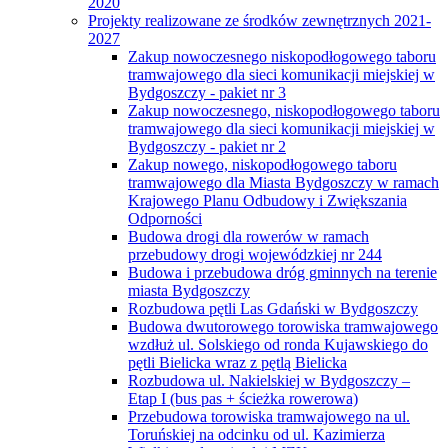
2020
Projekty realizowane ze środków zewnętrznych 2021-
2027
Zakup nowoczesnego niskopodłogowego taboru
tramwajowego dla sieci komunikacji miejskiej w
Bydgoszczy - pakiet nr 3
Zakup nowoczesnego, niskopodłogowego taboru
tramwajowego dla sieci komunikacji miejskiej w
Bydgoszczy - pakiet nr 2
Zakup nowego, niskopodłogowego taboru
tramwajowego dla Miasta Bydgoszczy w ramach
Krajowego Planu Odbudowy i Zwiększania
Odporności
Budowa drogi dla rowerów w ramach
przebudowy drogi wojewódzkiej nr 244
Budowa i przebudowa dróg gminnych na terenie
miasta Bydgoszczy
Rozbudowa pętli Las Gdański w Bydgoszczy
Budowa dwutorowego torowiska tramwajowego
wzdłuż ul. Solskiego od ronda Kujawskiego do
pętli Bielicka wraz z pętlą Bielicka
Rozbudowa ul. Nakielskiej w Bydgoszczy –
Etap I (bus pas + ścieżka rowerowa)
Przebudowa torowiska tramwajowego na ul.
Toruńskiej na odcinku od ul. Kazimierza