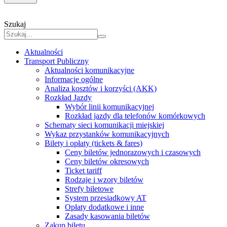
Szukaj
Aktualności
Transport Publiczny
Aktualności komunikacyjne
Informacje ogólne
Analiza kosztów i korzyści (AKK)
Rozkład Jazdy
Wybór linii komunikacyjnej
Rozkład jazdy dla telefonów komórkowych
Schematy sieci komunikacji miejskiej
Wykaz przystanków komunikacyjnych
Bilety i opłaty (tickets & fares)
Ceny biletów jednorazowych i czasowych
Ceny biletów okresowych
Ticket tariff
Rodzaje i wzory biletów
Strefy biletowe
System przesiadkowy AT
Opłaty dodatkowe i inne
Zasady kasowania biletów
Zakup biletu