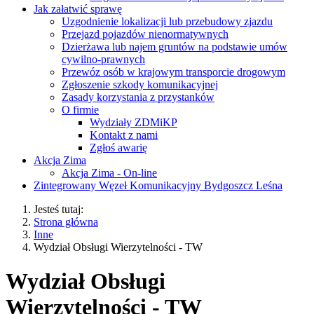
Jak załatwić sprawę
Uzgodnienie lokalizacji lub przebudowy zjazdu
Przejazd pojazdów nienormatywnych
Dzierżawa lub najem gruntów na podstawie umów
cywilno-prawnych
Przewóz osób w krajowym transporcie drogowym
Zgłoszenie szkody komunikacyjnej
Zasady korzystania z przystanków
O firmie
Wydziały ZDMiKP
Kontakt z nami
Zgłoś awarię
Akcja Zima
Akcja Zima - On-line
Zintegrowany Węzeł Komunikacyjny Bydgoszcz Leśna
Jesteś tutaj:
Strona główna
Inne
Wydział Obsługi Wierzytelności - TW
Wydział Obsługi
Wierzytelności - TW