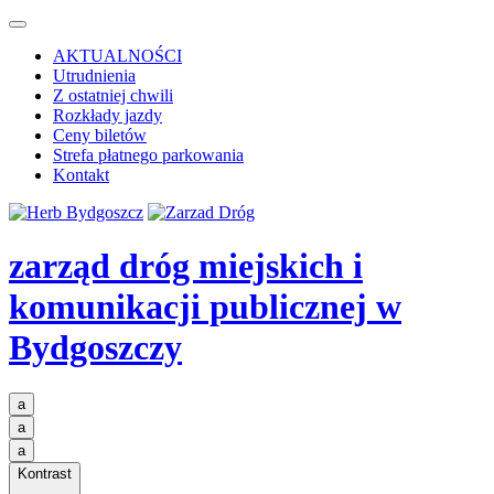
AKTUALNOŚCI
Utrudnienia
Z ostatniej chwili
Rozkłady jazdy
Ceny biletów
Strefa płatnego parkowania
Kontakt
zarząd dróg miejskich i
komunikacji publicznej
w
Bydgoszczy
a
a
a
Kontrast