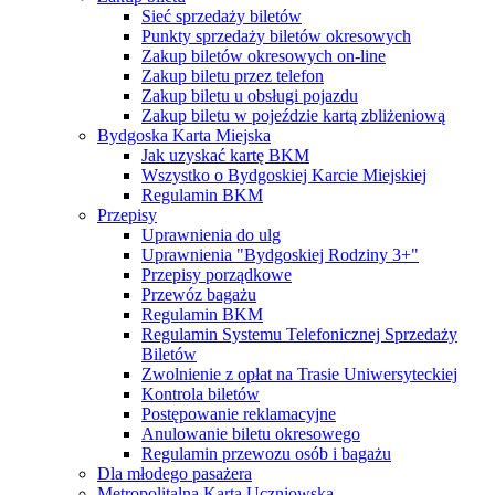
Sieć sprzedaży biletów
Punkty sprzedaży biletów okresowych
Zakup biletów okresowych on-line
Zakup biletu przez telefon
Zakup biletu u obsługi pojazdu
Zakup biletu w pojeździe kartą zbliżeniową
Bydgoska Karta Miejska
Jak uzyskać kartę BKM
Wszystko o Bydgoskiej Karcie Miejskiej
Regulamin BKM
Przepisy
Uprawnienia do ulg
Uprawnienia "Bydgoskiej Rodziny 3+"
Przepisy porządkowe
Przewóz bagażu
Regulamin BKM
Regulamin Systemu Telefonicznej Sprzedaży
Biletów
Zwolnienie z opłat na Trasie Uniwersyteckiej
Kontrola biletów
Postępowanie reklamacyjne
Anulowanie biletu okresowego
Regulamin przewozu osób i bagażu
Dla młodego pasażera
Metropolitalna Karta Uczniowska