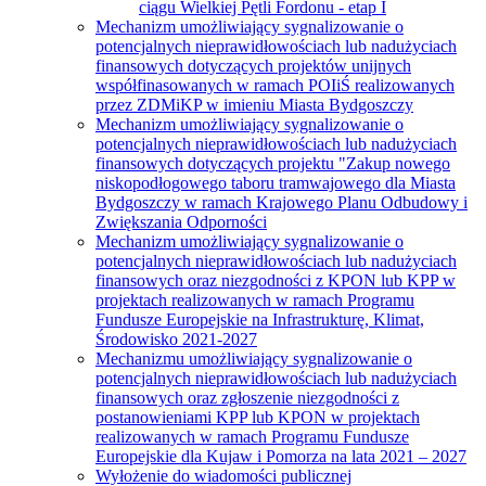
ciągu Wielkiej Pętli Fordonu - etap I
Mechanizm umożliwiający sygnalizowanie o
potencjalnych nieprawidłowościach lub nadużyciach
finansowych dotyczących projektów unijnych
współfinasowanych w ramach POIiŚ realizowanych
przez ZDMiKP w imieniu Miasta Bydgoszczy
Mechanizm umożliwiający sygnalizowanie o
potencjalnych nieprawidłowościach lub nadużyciach
finansowych dotyczących projektu "Zakup nowego
niskopodłogowego taboru tramwajowego dla Miasta
Bydgoszczy w ramach Krajowego Planu Odbudowy i
Zwiększania Odporności
Mechanizm umożliwiający sygnalizowanie o
potencjalnych nieprawidłowościach lub nadużyciach
finansowych oraz niezgodności z KPON lub KPP w
projektach realizowanych w ramach Programu
Fundusze Europejskie na Infrastrukturę, Klimat,
Środowisko 2021-2027
Mechanizmu umożliwiający sygnalizowanie o
potencjalnych nieprawidłowościach lub nadużyciach
finansowych oraz zgłoszenie niezgodności z
postanowieniami KPP lub KPON w projektach
realizowanych w ramach Programu Fundusze
Europejskie dla Kujaw i Pomorza na lata 2021 – 2027
Wyłożenie do wiadomości publicznej