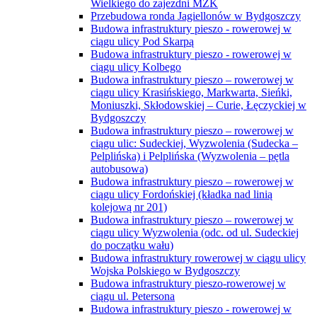
Wielkiego do zajezdni MZK
Przebudowa ronda Jagiellonów w Bydgoszczy
Budowa infrastruktury pieszo - rowerowej w
ciągu ulicy Pod Skarpą
Budowa infrastruktury pieszo - rowerowej w
ciągu ulicy Kolbego
Budowa infrastruktury pieszo – rowerowej w
ciągu ulicy Krasińskiego, Markwarta, Sieńki,
Moniuszki, Skłodowskiej – Curie, Łęczyckiej w
Bydgoszczy
Budowa infrastruktury pieszo – rowerowej w
ciągu ulic: Sudeckiej, Wyzwolenia (Sudecka –
Pelplińska) i Pelplińska (Wyzwolenia – pętla
autobusowa)
Budowa infrastruktury pieszo – rowerowej w
ciągu ulicy Fordońskiej (kładka nad linią
kolejową nr 201)
Budowa infrastruktury pieszo – rowerowej w
ciągu ulicy Wyzwolenia (odc. od ul. Sudeckiej
do początku wału)
Budowa infrastruktury rowerowej w ciągu ulicy
Wojska Polskiego w Bydgoszczy
Budowa infrastruktury pieszo-rowerowej w
ciągu ul. Petersona
Budowa infrastruktury pieszo - rowerowej w