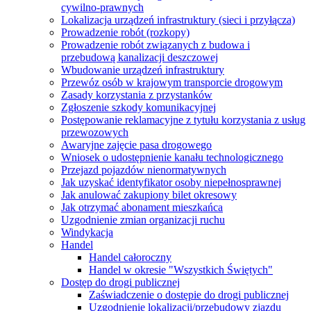
cywilno-prawnych
Lokalizacja urządzeń infrastruktury (sieci i przyłącza)
Prowadzenie robót (rozkopy)
Prowadzenie robót związanych z budowa i
przebudową kanalizacji deszczowej
Wbudowanie urządzeń infrastruktury
Przewóz osób w krajowym transporcie drogowym
Zasady korzystania z przystanków
Zgłoszenie szkody komunikacyjnej
Postępowanie reklamacyjne z tytułu korzystania z usług
przewozowych
Awaryjne zajęcie pasa drogowego
Wniosek o udostępnienie kanału technologicznego
Przejazd pojazdów nienormatywnych
Jak uzyskać identyfikator osoby niepełnosprawnej
Jak anulować zakupiony bilet okresowy
Jak otrzymać abonament mieszkańca
Uzgodnienie zmian organizacji ruchu
Windykacja
Handel
Handel całoroczny
Handel w okresie "Wszystkich Świętych"
Dostęp do drogi publicznej
Zaświadczenie o dostępie do drogi publicznej
Uzgodnienie lokalizacji/przebudowy zjazdu