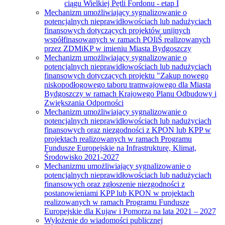
ciągu Wielkiej Pętli Fordonu - etap I
Mechanizm umożliwiający sygnalizowanie o
potencjalnych nieprawidłowościach lub nadużyciach
finansowych dotyczących projektów unijnych
współfinasowanych w ramach POIiŚ realizowanych
przez ZDMiKP w imieniu Miasta Bydgoszczy
Mechanizm umożliwiający sygnalizowanie o
potencjalnych nieprawidłowościach lub nadużyciach
finansowych dotyczących projektu "Zakup nowego
niskopodłogowego taboru tramwajowego dla Miasta
Bydgoszczy w ramach Krajowego Planu Odbudowy i
Zwiększania Odporności
Mechanizm umożliwiający sygnalizowanie o
potencjalnych nieprawidłowościach lub nadużyciach
finansowych oraz niezgodności z KPON lub KPP w
projektach realizowanych w ramach Programu
Fundusze Europejskie na Infrastrukturę, Klimat,
Środowisko 2021-2027
Mechanizmu umożliwiający sygnalizowanie o
potencjalnych nieprawidłowościach lub nadużyciach
finansowych oraz zgłoszenie niezgodności z
postanowieniami KPP lub KPON w projektach
realizowanych w ramach Programu Fundusze
Europejskie dla Kujaw i Pomorza na lata 2021 – 2027
Wyłożenie do wiadomości publicznej