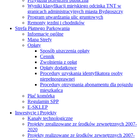
Przyjazna przestrzeń publiczna
Wyniki klasyfikacji miejskiego odcinka TNT w
granicach administracyjnych miasta Bydgoszczy
Program utwardzania ulic gruntowych
Remonty jezdni i chodników
Strefa Płatnego Parkowania
Informacje ogólne
Mapa Strefy
Opłaty
Sposób uiszczenia opłaty
Cennik
Zwolnienia z opłat
Opłaty dodatkowe
Procedury uzyskania identyfikatora osoby
niepełnosprawnej
Procedury otrzymania abonamentu dla pojazdu
mieszkańca
Płać komórką
Regulamin SPP
E-SKLEP
Inwestycje i Projekty
Kanały technologiczne
Projekty zrealizowane ze środków zewnętrznych 2007-
2020
Projekty realizowane ze środków zewnętrznych 2007-