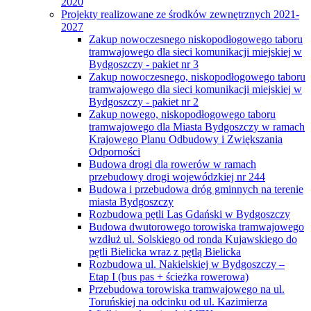
2020
Projekty realizowane ze środków zewnętrznych 2021-
2027
Zakup nowoczesnego niskopodłogowego taboru
tramwajowego dla sieci komunikacji miejskiej w
Bydgoszczy - pakiet nr 3
Zakup nowoczesnego, niskopodłogowego taboru
tramwajowego dla sieci komunikacji miejskiej w
Bydgoszczy - pakiet nr 2
Zakup nowego, niskopodłogowego taboru
tramwajowego dla Miasta Bydgoszczy w ramach
Krajowego Planu Odbudowy i Zwiększania
Odporności
Budowa drogi dla rowerów w ramach
przebudowy drogi wojewódzkiej nr 244
Budowa i przebudowa dróg gminnych na terenie
miasta Bydgoszczy
Rozbudowa pętli Las Gdański w Bydgoszczy
Budowa dwutorowego torowiska tramwajowego
wzdłuż ul. Solskiego od ronda Kujawskiego do
pętli Bielicka wraz z pętlą Bielicka
Rozbudowa ul. Nakielskiej w Bydgoszczy –
Etap I (bus pas + ścieżka rowerowa)
Przebudowa torowiska tramwajowego na ul.
Toruńskiej na odcinku od ul. Kazimierza