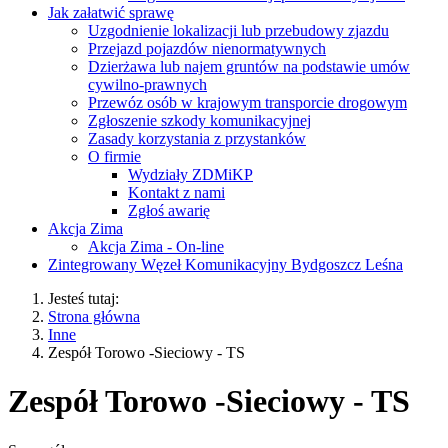
Jak załatwić sprawę
Uzgodnienie lokalizacji lub przebudowy zjazdu
Przejazd pojazdów nienormatywnych
Dzierżawa lub najem gruntów na podstawie umów
cywilno-prawnych
Przewóz osób w krajowym transporcie drogowym
Zgłoszenie szkody komunikacyjnej
Zasady korzystania z przystanków
O firmie
Wydziały ZDMiKP
Kontakt z nami
Zgłoś awarię
Akcja Zima
Akcja Zima - On-line
Zintegrowany Węzeł Komunikacyjny Bydgoszcz Leśna
Jesteś tutaj:
Strona główna
Inne
Zespół Torowo -Sieciowy - TS
Zespół Torowo -Sieciowy - TS