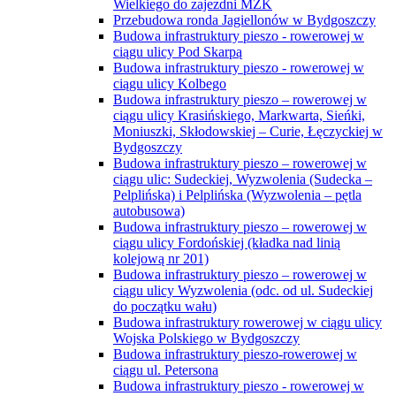
Wielkiego do zajezdni MZK
Przebudowa ronda Jagiellonów w Bydgoszczy
Budowa infrastruktury pieszo - rowerowej w
ciągu ulicy Pod Skarpą
Budowa infrastruktury pieszo - rowerowej w
ciągu ulicy Kolbego
Budowa infrastruktury pieszo – rowerowej w
ciągu ulicy Krasińskiego, Markwarta, Sieńki,
Moniuszki, Skłodowskiej – Curie, Łęczyckiej w
Bydgoszczy
Budowa infrastruktury pieszo – rowerowej w
ciągu ulic: Sudeckiej, Wyzwolenia (Sudecka –
Pelplińska) i Pelplińska (Wyzwolenia – pętla
autobusowa)
Budowa infrastruktury pieszo – rowerowej w
ciągu ulicy Fordońskiej (kładka nad linią
kolejową nr 201)
Budowa infrastruktury pieszo – rowerowej w
ciągu ulicy Wyzwolenia (odc. od ul. Sudeckiej
do początku wału)
Budowa infrastruktury rowerowej w ciągu ulicy
Wojska Polskiego w Bydgoszczy
Budowa infrastruktury pieszo-rowerowej w
ciągu ul. Petersona
Budowa infrastruktury pieszo - rowerowej w