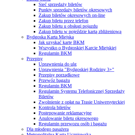
Sieć sprzedaży biletów
Punkty sprzedaży biletów okresowych
Zakup biletów okresowych on-line
Zakup biletu przez telefon
Zakup biletu u obsługi pojazdu
Zakup biletu w pojeździe kartą zbliżeniową
Bydgoska Karta Miejska
Jak uzyskać kartę BKM
Wszystko o Bydgoskiej Karcie Miejskiej
Regulamin BKM
Przepisy
Uprawnienia do ulg
Uprawnienia "Bydgoskiej Rodziny 3+"
Przepisy porządkowe
Przewóz bagażu
Regulamin BKM
Regulamin Systemu Telefonicznej Sprzedaży
Biletów
Zwolnienie z opłat na Trasie Uniwersyteckiej
Kontrola biletów
Postępowanie reklamacyjne
Anulowanie biletu okresowego
Regulamin przewozu osób i bagażu
Dla młodego pasażera
Metropolitalna Karta Uczniowska