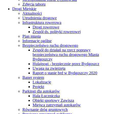
Zdjęcia taboru
Drogi Miejskie
Aktualności
Utrudnienia drogowe
Infrastruktura rowerowa
Drogi rowerowe
Zespół ds. polityki rowerowej
Plan miasta
Informacje ogólne
Bezpieczeństwo ruchu drogowego
Zespół do działań na rzecz poprawy
bezpieczeństwa ruchu drogowego Miasta
Bydgoszczy
Hulajnogi - bezpiecznie przez Bydgoszcz
Uwaga na zwierzęta
Raport o stanie brd w Bydgoszczy 2020
Baner system
Lokalizacje
Projekt
Parkingi dla autokarów
Hala Łuczniczka
Obiekt sportowy Zawisza
Miejsca zatrzymań autokarów
Równanie dróg gruntowych