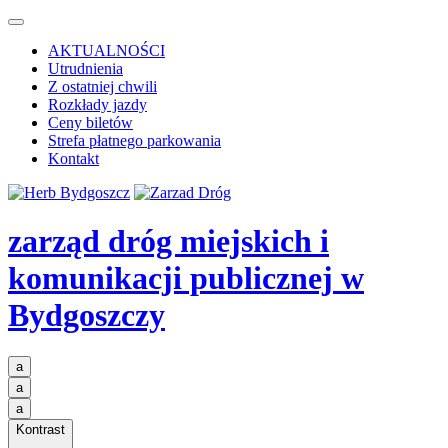
AKTUALNOŚCI
Utrudnienia
Z ostatniej chwili
Rozkłady jazdy
Ceny biletów
Strefa płatnego parkowania
Kontakt
zarząd dróg miejskich i
komunikacji publicznej
w
Bydgoszczy
a
a
a
Kontrast