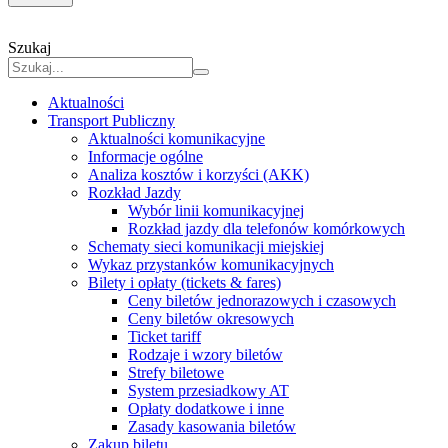
Szukaj
Aktualności
Transport Publiczny
Aktualności komunikacyjne
Informacje ogólne
Analiza kosztów i korzyści (AKK)
Rozkład Jazdy
Wybór linii komunikacyjnej
Rozkład jazdy dla telefonów komórkowych
Schematy sieci komunikacji miejskiej
Wykaz przystanków komunikacyjnych
Bilety i opłaty (tickets & fares)
Ceny biletów jednorazowych i czasowych
Ceny biletów okresowych
Ticket tariff
Rodzaje i wzory biletów
Strefy biletowe
System przesiadkowy AT
Opłaty dodatkowe i inne
Zasady kasowania biletów
Zakup biletu