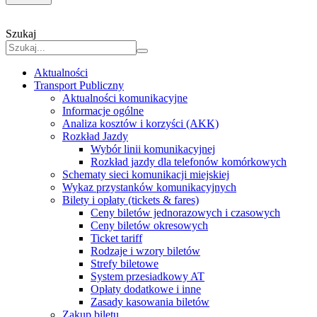
Szukaj
Aktualności
Transport Publiczny
Aktualności komunikacyjne
Informacje ogólne
Analiza kosztów i korzyści (AKK)
Rozkład Jazdy
Wybór linii komunikacyjnej
Rozkład jazdy dla telefonów komórkowych
Schematy sieci komunikacji miejskiej
Wykaz przystanków komunikacyjnych
Bilety i opłaty (tickets & fares)
Ceny biletów jednorazowych i czasowych
Ceny biletów okresowych
Ticket tariff
Rodzaje i wzory biletów
Strefy biletowe
System przesiadkowy AT
Opłaty dodatkowe i inne
Zasady kasowania biletów
Zakup biletu