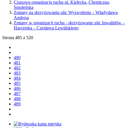
Czasowa organizacja ruchu ul. Kielecka, Chemiczna,
Smoleńska
Zmiany na skrzyżowaniu ulic Wyzwolenia – Władysława
Andersa
Zmiany w organizacji ruchu - skrzyżowanie ulic Inwalidów –
Harcerska – Czesława Lewińskiego
Strona 485 z 520
480
481
482
483
484
485
486
487
488
489