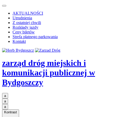
AKTUALNOŚCI
Utrudnienia
Z ostatniej chwili
Rozkłady jazdy
Ceny biletów
Strefa płatnego parkowania
Kontakt
zarząd dróg miejskich i
komunikacji publicznej
w
Bydgoszczy
a
a
a
Kontrast