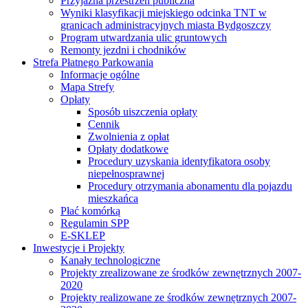
Przyjazna przestrzeń publiczna
Wyniki klasyfikacji miejskiego odcinka TNT w
granicach administracyjnych miasta Bydgoszczy
Program utwardzania ulic gruntowych
Remonty jezdni i chodników
Strefa Płatnego Parkowania
Informacje ogólne
Mapa Strefy
Opłaty
Sposób uiszczenia opłaty
Cennik
Zwolnienia z opłat
Opłaty dodatkowe
Procedury uzyskania identyfikatora osoby
niepełnosprawnej
Procedury otrzymania abonamentu dla pojazdu
mieszkańca
Płać komórką
Regulamin SPP
E-SKLEP
Inwestycje i Projekty
Kanały technologiczne
Projekty zrealizowane ze środków zewnętrznych 2007-
2020
Projekty realizowane ze środków zewnętrznych 2007-