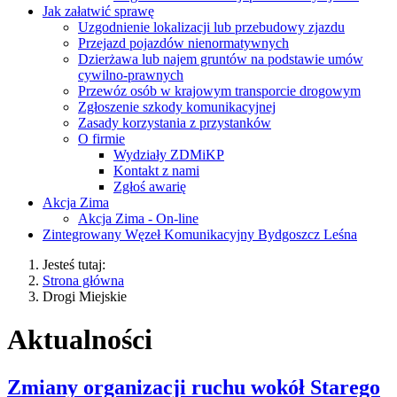
Jak załatwić sprawę
Uzgodnienie lokalizacji lub przebudowy zjazdu
Przejazd pojazdów nienormatywnych
Dzierżawa lub najem gruntów na podstawie umów
cywilno-prawnych
Przewóz osób w krajowym transporcie drogowym
Zgłoszenie szkody komunikacyjnej
Zasady korzystania z przystanków
O firmie
Wydziały ZDMiKP
Kontakt z nami
Zgłoś awarię
Akcja Zima
Akcja Zima - On-line
Zintegrowany Węzeł Komunikacyjny Bydgoszcz Leśna
Jesteś tutaj:
Strona główna
Drogi Miejskie
Aktualności
Zmiany organizacji ruchu wokół Starego