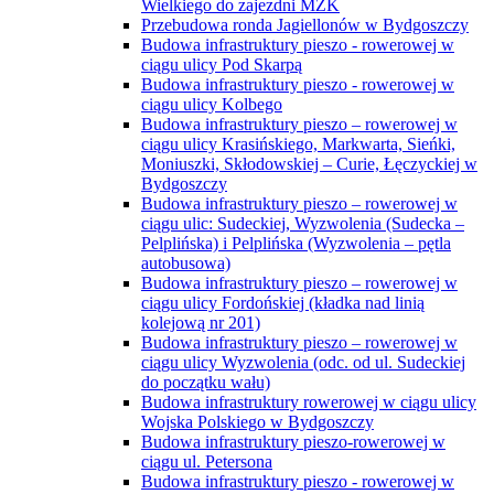
Wielkiego do zajezdni MZK
Przebudowa ronda Jagiellonów w Bydgoszczy
Budowa infrastruktury pieszo - rowerowej w
ciągu ulicy Pod Skarpą
Budowa infrastruktury pieszo - rowerowej w
ciągu ulicy Kolbego
Budowa infrastruktury pieszo – rowerowej w
ciągu ulicy Krasińskiego, Markwarta, Sieńki,
Moniuszki, Skłodowskiej – Curie, Łęczyckiej w
Bydgoszczy
Budowa infrastruktury pieszo – rowerowej w
ciągu ulic: Sudeckiej, Wyzwolenia (Sudecka –
Pelplińska) i Pelplińska (Wyzwolenia – pętla
autobusowa)
Budowa infrastruktury pieszo – rowerowej w
ciągu ulicy Fordońskiej (kładka nad linią
kolejową nr 201)
Budowa infrastruktury pieszo – rowerowej w
ciągu ulicy Wyzwolenia (odc. od ul. Sudeckiej
do początku wału)
Budowa infrastruktury rowerowej w ciągu ulicy
Wojska Polskiego w Bydgoszczy
Budowa infrastruktury pieszo-rowerowej w
ciągu ul. Petersona
Budowa infrastruktury pieszo - rowerowej w