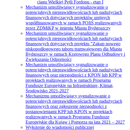
ciągu Wielkiej Pętli Fordonu - etap I
Mechanizm umożliwiający sygnalizowanie o
potencjalnych nieprawidłowościach lub nadużyciach
finansowych dotyczących projektów unijnych
współfinasowanych w ramach POIiŚ realizowanych
przez ZDMiKP w imieniu Miasta Bydgoszczy
Mechanizm umożliwiający sygnalizowanie o
potencjalnych nieprawidłowościach lub nadużyciach
finansowych dotyczących projektu "Zakup nowego
niskopodłogowego taboru tramwajowego dla Miasta
Bydgoszczy w ramach Krajowego Planu Odbudowy i
Zwiększania Odporności
Mechanizm umożliwiający sygnalizowanie o
potencjalnych nieprawidłowościach lub nadużyciach
finansowych oraz niezgodności z KPON lub KPP w
projektach realizowanych w ramach Programu
Fundusze Europejskie na Infrastrukturę, Klimat,
Środowisko 2021-2027
Mechanizmu umożliwiający sygnalizowanie o
potencjalnych nieprawidłowościach lub nadużyciach
finansowych oraz zgłoszenie niezgodności z
postanowieniami KPP lub KPON w projektach
realizowanych w ramach Programu Fundusze
Europejskie dla Kujaw i Pomorza na lata 2021 – 2027
Wyłożenie do wiadomości publicznej