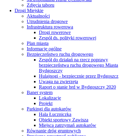
Zdjęcia taboru
Drogi Miejskie
Aktualności
Utrudnienia drogowe
Infrastruktura rowerowa
Drogi rowerowe
Zespół ds. polityki rowerowej
Plan miasta
Informacje ogólne
Bezpieczeństwo ruchu drogowego
Zespół do działań na rzecz poprawy
bezpieczeństwa ruchu drogowego Miasta
Bydgoszczy
Hulajnogi - bezpiecznie przez Bydgoszcz
Uwaga na zwierzęta
Raport o stanie brd w Bydgoszczy 2020
Baner system
Lokalizacje
Projekt
Parkingi dla autokarów
Hala Łuczniczka
Obiekt sportowy Zawisza
Miejsca zatrzymań autokarów
Równanie dróg gruntowych