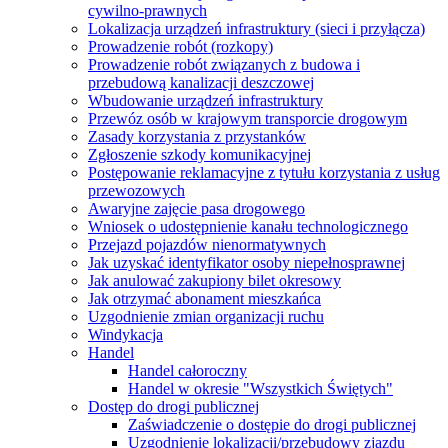
cywilno-prawnych
Lokalizacja urządzeń infrastruktury (sieci i przyłącza)
Prowadzenie robót (rozkopy)
Prowadzenie robót związanych z budowa i
przebudową kanalizacji deszczowej
Wbudowanie urządzeń infrastruktury
Przewóz osób w krajowym transporcie drogowym
Zasady korzystania z przystanków
Zgłoszenie szkody komunikacyjnej
Postępowanie reklamacyjne z tytułu korzystania z usług
przewozowych
Awaryjne zajęcie pasa drogowego
Wniosek o udostępnienie kanału technologicznego
Przejazd pojazdów nienormatywnych
Jak uzyskać identyfikator osoby niepełnosprawnej
Jak anulować zakupiony bilet okresowy
Jak otrzymać abonament mieszkańca
Uzgodnienie zmian organizacji ruchu
Windykacja
Handel
Handel całoroczny
Handel w okresie "Wszystkich Świętych"
Dostęp do drogi publicznej
Zaświadczenie o dostępie do drogi publicznej
Uzgodnienie lokalizacji/przebudowy zjazdu