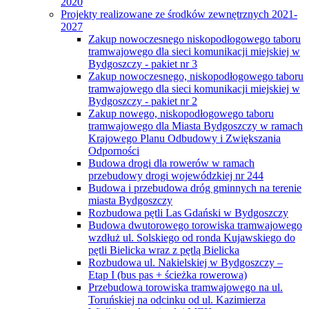
2020
Projekty realizowane ze środków zewnętrznych 2021-
2027
Zakup nowoczesnego niskopodłogowego taboru
tramwajowego dla sieci komunikacji miejskiej w
Bydgoszczy - pakiet nr 3
Zakup nowoczesnego, niskopodłogowego taboru
tramwajowego dla sieci komunikacji miejskiej w
Bydgoszczy - pakiet nr 2
Zakup nowego, niskopodłogowego taboru
tramwajowego dla Miasta Bydgoszczy w ramach
Krajowego Planu Odbudowy i Zwiększania
Odporności
Budowa drogi dla rowerów w ramach
przebudowy drogi wojewódzkiej nr 244
Budowa i przebudowa dróg gminnych na terenie
miasta Bydgoszczy
Rozbudowa pętli Las Gdański w Bydgoszczy
Budowa dwutorowego torowiska tramwajowego
wzdłuż ul. Solskiego od ronda Kujawskiego do
pętli Bielicka wraz z pętlą Bielicka
Rozbudowa ul. Nakielskiej w Bydgoszczy –
Etap I (bus pas + ścieżka rowerowa)
Przebudowa torowiska tramwajowego na ul.
Toruńskiej na odcinku od ul. Kazimierza