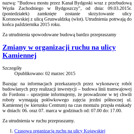
nazwą: "Budowa mostu przez Kanał Bydgoski wraz z przebudową
Węzła Zachodniego w Bydgoszczy", od dnia: 09.03.2015r.
(poniedziałek) zamknięte zostanie skrzyżowanie ulicy
Koronowskiej z ulicą Grunwaldzką (wlot). Utrudnienia potrwają do
końca października 2015 roku.
Za utrudnienia spowodowane budową bardzo przepraszamy
Zmiany w organizacji ruchu na ulicy
Kamiennej
Szczegóły
Opublikowano: 02 marzec 2015
Bazując na informacjach przekazanych przez wykonawcę robót
budowlanych przy realizacji inwestycji – budowa linii tramwajowej
do Fordonu – uprzejmie informujemy, że prowadzone w tej chwili
roboty wymagają połówkowego zajęcia jezdni północnej ul.
Kamiennej (w kierunku Centrum) na czas montażu przęsła estakady
w dniach: 06. oraz 07. marca w godzinach od: 07.00 do: 17.00.
Za utrudnienia w ruchu przepraszamy.
Czasowa organizacja ruchu na ulicy Kujawskiej