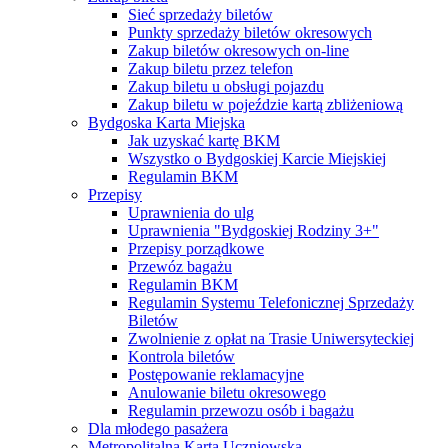
Sieć sprzedaży biletów
Punkty sprzedaży biletów okresowych
Zakup biletów okresowych on-line
Zakup biletu przez telefon
Zakup biletu u obsługi pojazdu
Zakup biletu w pojeździe kartą zbliżeniową
Bydgoska Karta Miejska
Jak uzyskać kartę BKM
Wszystko o Bydgoskiej Karcie Miejskiej
Regulamin BKM
Przepisy
Uprawnienia do ulg
Uprawnienia "Bydgoskiej Rodziny 3+"
Przepisy porządkowe
Przewóz bagażu
Regulamin BKM
Regulamin Systemu Telefonicznej Sprzedaży
Biletów
Zwolnienie z opłat na Trasie Uniwersyteckiej
Kontrola biletów
Postępowanie reklamacyjne
Anulowanie biletu okresowego
Regulamin przewozu osób i bagażu
Dla młodego pasażera
Metropolitalna Karta Uczniowska