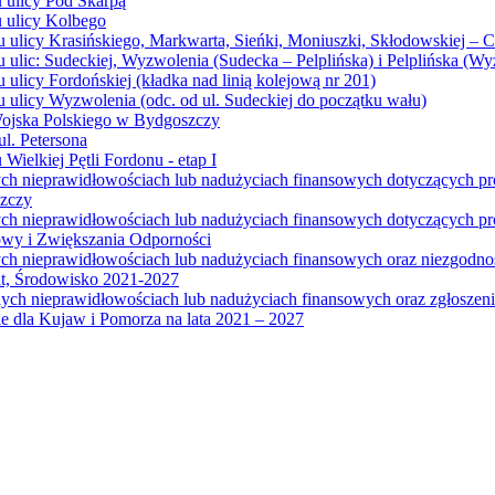
u ulicy Pod Skarpą
u ulicy Kolbego
u ulicy Krasińskiego, Markwarta, Sieńki, Moniuszki, Skłodowskiej – 
 ulic: Sudeckiej, Wyzwolenia (Sudecka – Pelplińska) i Pelplińska (W
 ulicy Fordońskiej (kładka nad linią kolejową nr 201)
 ulicy Wyzwolenia (odc. od ul. Sudeckiej do początku wału)
Wojska Polskiego w Bydgoszczy
l. Petersona
Wielkiej Pętli Fordonu - etap I
ych nieprawidłowościach lub nadużyciach finansowych dotyczących p
szczy
ych nieprawidłowościach lub nadużyciach finansowych dotyczących 
wy i Zwiększania Odporności
ych nieprawidłowościach lub nadużyciach finansowych oraz niezgodn
at, Środowisko 2021-2027
ych nieprawidłowościach lub nadużyciach finansowych oraz zgłosze
 dla Kujaw i Pomorza na lata 2021 – 2027