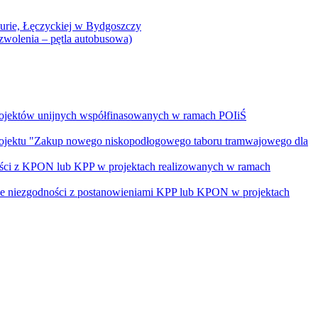
Curie, Łęczyckiej w Bydgoszczy
yzwolenia – pętla autobusowa)
rojektów unijnych współfinasowanych w ramach POIiŚ
projektu "Zakup nowego niskopodłogowego taboru tramwajowego dla
ości z KPON lub KPP w projektach realizowanych w ramach
nie niezgodności z postanowieniami KPP lub KPON w projektach