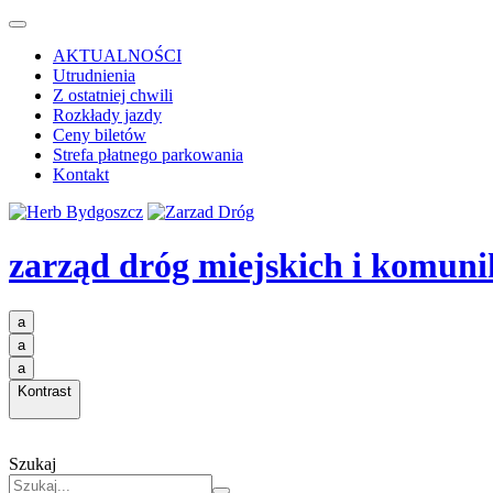
AKTUALNOŚCI
Utrudnienia
Z ostatniej chwili
Rozkłady jazdy
Ceny biletów
Strefa płatnego parkowania
Kontakt
zarząd dróg miejskich i komuni
a
a
a
Kontrast
Szukaj