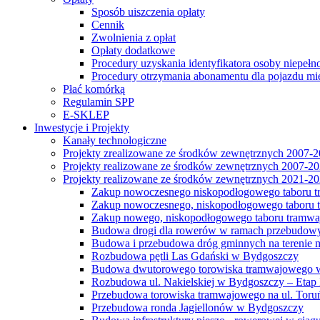
Sposób uiszczenia opłaty
Cennik
Zwolnienia z opłat
Opłaty dodatkowe
Procedury uzyskania identyfikatora osoby niepełn
Procedury otrzymania abonamentu dla pojazdu mi
Płać komórką
Regulamin SPP
E-SKLEP
Inwestycje i Projekty
Kanały technologiczne
Projekty zrealizowane ze środków zewnętrznych 2007-
Projekty realizowane ze środków zewnętrznych 2007-2
Projekty realizowane ze środków zewnętrznych 2021-2
Zakup nowoczesnego niskopodłogowego taboru tra
Zakup nowoczesnego, niskopodłogowego taboru tr
Zakup nowego, niskopodłogowego taboru tramwa
Budowa drogi dla rowerów w ramach przebudowy
Budowa i przebudowa dróg gminnych na terenie 
Rozbudowa pętli Las Gdański w Bydgoszczy
Budowa dwutorowego torowiska tramwajowego wzdłu
Rozbudowa ul. Nakielskiej w Bydgoszczy – Etap I
Przebudowa torowiska tramwajowego na ul. Toruń
Przebudowa ronda Jagiellonów w Bydgoszczy