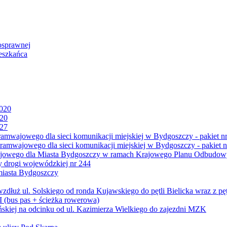
osprawnej
eszkańca
2020
020
027
mwajowego dla sieci komunikacji miejskiej w Bydgoszczy - pakiet nr
amwajowego dla sieci komunikacji miejskiej w Bydgoszczy - pakiet n
jowego dla Miasta Bydgoszczy w ramach Krajowego Planu Odbudowy
 drogi wojewódzkiej nr 244
miasta Bydgoszczy
ż ul. Solskiego od ronda Kujawskiego do pętli Bielicka wraz z pęt
 (bus pas + ścieżka rowerowa)
skiej na odcinku od ul. Kazimierza Wielkiego do zajezdni MZK