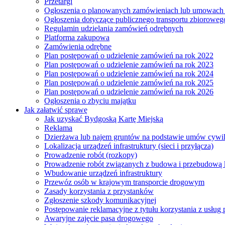
Przetargi
Ogłoszenia o planowanych zamówieniach lub umowac
Ogłoszenia dotyczące publicznego transportu zbioroweg
Regulamin udzielania zamówień odrębnych
Platforma zakupowa
Zamówienia odrębne
Plan postępowań o udzielenie zamówień na rok 2022
Plan postępowań o udzielenie zamówień na rok 2023
Plan postępowań o udzielenie zamówień na rok 2024
Plan postępowań o udzielenie zamówień na rok 2025
Plan postępowań o udzielenie zamówień na rok 2026
Ogłoszenia o zbyciu majątku
Jak załatwić sprawę
Jak uzyskać Bydgoską Kartę Miejską
Reklama
Dzierżawa lub najem gruntów na podstawie umów cywi
Lokalizacja urządzeń infrastruktury (sieci i przyłącza)
Prowadzenie robót (rozkopy)
Prowadzenie robót związanych z budowa i przebudową k
Wbudowanie urządzeń infrastruktury
Przewóz osób w krajowym transporcie drogowym
Zasady korzystania z przystanków
Zgłoszenie szkody komunikacyjnej
Postępowanie reklamacyjne z tytułu korzystania z usłu
Awaryjne zajęcie pasa drogowego