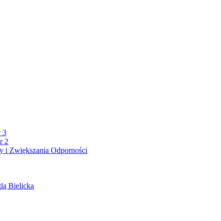
 3
r 2
 i Zwiększania Odporności
lą Bielicka