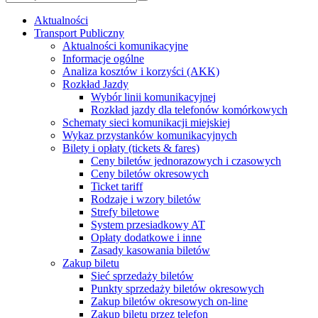
Aktualności
Transport Publiczny
Aktualności komunikacyjne
Informacje ogólne
Analiza kosztów i korzyści (AKK)
Rozkład Jazdy
Wybór linii komunikacyjnej
Rozkład jazdy dla telefonów komórkowych
Schematy sieci komunikacji miejskiej
Wykaz przystanków komunikacyjnych
Bilety i opłaty (tickets & fares)
Ceny biletów jednorazowych i czasowych
Ceny biletów okresowych
Ticket tariff
Rodzaje i wzory biletów
Strefy biletowe
System przesiadkowy AT
Opłaty dodatkowe i inne
Zasady kasowania biletów
Zakup biletu
Sieć sprzedaży biletów
Punkty sprzedaży biletów okresowych
Zakup biletów okresowych on-line
Zakup biletu przez telefon