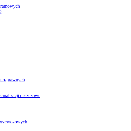
h ramowych
o
lno-prawnych
analizacji deszczowej
g przewozowych