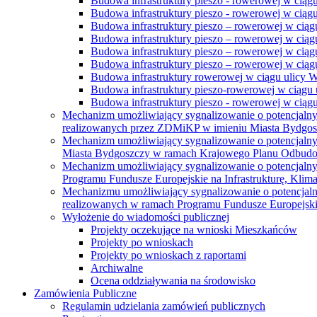
Budowa infrastruktury pieszo - rowerowej w ciąg
Budowa infrastruktury pieszo - rowerowej w ciąg
Budowa infrastruktury pieszo – rowerowej w ciąg
Budowa infrastruktury pieszo – rowerowej w ciągu
Budowa infrastruktury pieszo – rowerowej w ciągu
Budowa infrastruktury pieszo – rowerowej w ciągu
Budowa infrastruktury rowerowej w ciągu ulicy 
Budowa infrastruktury pieszo-rowerowej w ciągu u
Budowa infrastruktury pieszo - rowerowej w ciągu 
Mechanizm umożliwiający sygnalizowanie o potencjaln
realizowanych przez ZDMiKP w imieniu Miasta Bydgo
Mechanizm umożliwiający sygnalizowanie o potencjaln
Miasta Bydgoszczy w ramach Krajowego Planu Odbudo
Mechanizm umożliwiający sygnalizowanie o potencjaln
Programu Fundusze Europejskie na Infrastrukturę, Klim
Mechanizmu umożliwiający sygnalizowanie o potencjaln
realizowanych w ramach Programu Fundusze Europejskie
Wyłożenie do wiadomości publicznej
Projekty oczekujące na wnioski Mieszkańców
Projekty po wnioskach
Projekty po wnioskach z raportami
Archiwalne
Ocena oddziaływania na środowisko
Zamówienia Publiczne
Regulamin udzielania zamówień publicznych