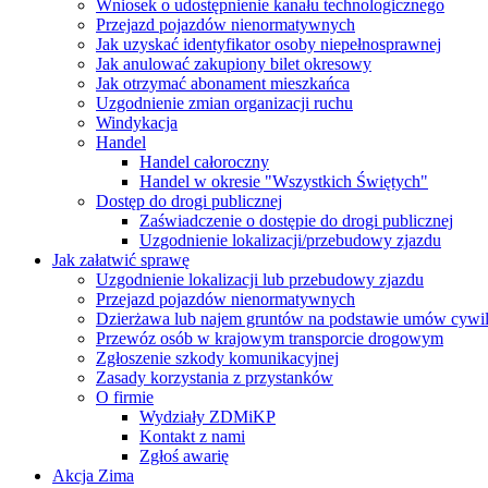
Wniosek o udostępnienie kanału technologicznego
Przejazd pojazdów nienormatywnych
Jak uzyskać identyfikator osoby niepełnosprawnej
Jak anulować zakupiony bilet okresowy
Jak otrzymać abonament mieszkańca
Uzgodnienie zmian organizacji ruchu
Windykacja
Handel
Handel całoroczny
Handel w okresie "Wszystkich Świętych"
Dostęp do drogi publicznej
Zaświadczenie o dostępie do drogi publicznej
Uzgodnienie lokalizacji/przebudowy zjazdu
Jak załatwić sprawę
Uzgodnienie lokalizacji lub przebudowy zjazdu
Przejazd pojazdów nienormatywnych
Dzierżawa lub najem gruntów na podstawie umów cywi
Przewóz osób w krajowym transporcie drogowym
Zgłoszenie szkody komunikacyjnej
Zasady korzystania z przystanków
O firmie
Wydziały ZDMiKP
Kontakt z nami
Zgłoś awarię
Akcja Zima