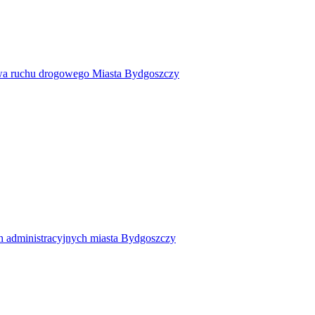
twa ruchu drogowego Miasta Bydgoszczy
h administracyjnych miasta Bydgoszczy