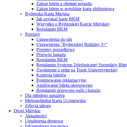
Zakup biletu u obsługi pojazdu
Zakup biletu w pojeździe kartą zbliżeniową
Bydgoska Karta Miejska
Jak uzyskać kartę BKM
Wszystko o Bydgoskiej Karcie Miejskiej
Regulamin BKM
Przepisy
Uprawnienia do ulg
Uprawnienia "Bydgoskiej Rodziny 3+"
Przepisy porządkowe
Przewóz bagażu
Regulamin BKM
Regulamin Systemu Telefonicznej Sprzedaży Bile
Zwolnienie z opłat na Trasie Uniwersyteckiej
Kontrola biletów
Postępowanie reklamacyjne
Anulowanie biletu okresowego
Regulamin przewozu osób i bagażu
Dla młodego pasażera
Metropolitalna Karta Uczniowska
Zdjęcia taboru
Drogi Miejskie
Aktualności
Utrudnienia drogowe
Infrastruktura rowerowa