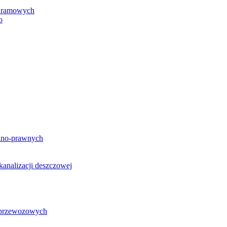
h ramowych
o
lno-prawnych
analizacji deszczowej
g przewozowych