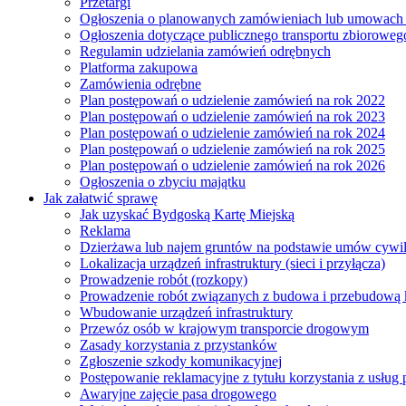
Przetargi
Ogłoszenia o planowanych zamówieniach lub umowac
Ogłoszenia dotyczące publicznego transportu zbioroweg
Regulamin udzielania zamówień odrębnych
Platforma zakupowa
Zamówienia odrębne
Plan postępowań o udzielenie zamówień na rok 2022
Plan postępowań o udzielenie zamówień na rok 2023
Plan postępowań o udzielenie zamówień na rok 2024
Plan postępowań o udzielenie zamówień na rok 2025
Plan postępowań o udzielenie zamówień na rok 2026
Ogłoszenia o zbyciu majątku
Jak załatwić sprawę
Jak uzyskać Bydgoską Kartę Miejską
Reklama
Dzierżawa lub najem gruntów na podstawie umów cywi
Lokalizacja urządzeń infrastruktury (sieci i przyłącza)
Prowadzenie robót (rozkopy)
Prowadzenie robót związanych z budowa i przebudową k
Wbudowanie urządzeń infrastruktury
Przewóz osób w krajowym transporcie drogowym
Zasady korzystania z przystanków
Zgłoszenie szkody komunikacyjnej
Postępowanie reklamacyjne z tytułu korzystania z usłu
Awaryjne zajęcie pasa drogowego