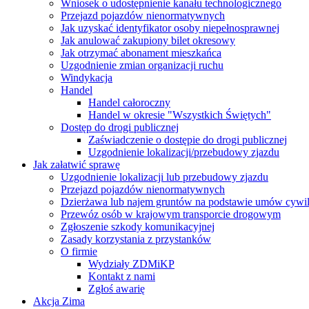
Wniosek o udostępnienie kanału technologicznego
Przejazd pojazdów nienormatywnych
Jak uzyskać identyfikator osoby niepełnosprawnej
Jak anulować zakupiony bilet okresowy
Jak otrzymać abonament mieszkańca
Uzgodnienie zmian organizacji ruchu
Windykacja
Handel
Handel całoroczny
Handel w okresie "Wszystkich Świętych"
Dostęp do drogi publicznej
Zaświadczenie o dostępie do drogi publicznej
Uzgodnienie lokalizacji/przebudowy zjazdu
Jak załatwić sprawę
Uzgodnienie lokalizacji lub przebudowy zjazdu
Przejazd pojazdów nienormatywnych
Dzierżawa lub najem gruntów na podstawie umów cywi
Przewóz osób w krajowym transporcie drogowym
Zgłoszenie szkody komunikacyjnej
Zasady korzystania z przystanków
O firmie
Wydziały ZDMiKP
Kontakt z nami
Zgłoś awarię
Akcja Zima