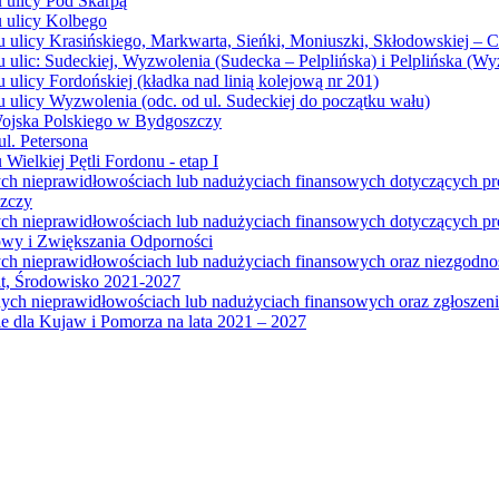
u ulicy Pod Skarpą
u ulicy Kolbego
u ulicy Krasińskiego, Markwarta, Sieńki, Moniuszki, Skłodowskiej – 
 ulic: Sudeckiej, Wyzwolenia (Sudecka – Pelplińska) i Pelplińska (W
 ulicy Fordońskiej (kładka nad linią kolejową nr 201)
 ulicy Wyzwolenia (odc. od ul. Sudeckiej do początku wału)
Wojska Polskiego w Bydgoszczy
l. Petersona
Wielkiej Pętli Fordonu - etap I
ych nieprawidłowościach lub nadużyciach finansowych dotyczących p
szczy
ych nieprawidłowościach lub nadużyciach finansowych dotyczących 
wy i Zwiększania Odporności
ych nieprawidłowościach lub nadużyciach finansowych oraz niezgodn
at, Środowisko 2021-2027
ych nieprawidłowościach lub nadużyciach finansowych oraz zgłosze
 dla Kujaw i Pomorza na lata 2021 – 2027