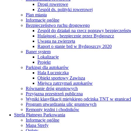
Drogi rowerowe
Zespół ds. polityki rowerowej
Plan miasta
Informacje ogólne
Bezpieczeństwo ruchu drogowego
Zespół do działań na rzecz poprawy bezpieczeńs
Hulajnogi - bezpiecznie przez Bydgoszcz
Uwaga na zwierzęta
Raport o stanie brd w Bydgoszczy 2020
Baner system
Lokalizacje
Projekt
Parkingi dla autokarów
Hala Łuczniczka
Obiekt sportowy Zawisza
Miejsca zatrzymań autokarów
Równanie dróg gruntowych
Przyjazna przestrzeń publiczna
Wyniki klasyfikacji miejskiego odcinka TNT w granicac
Program utwardzania ulic gruntowych
Remonty jezdni i chodników
Strefa Płatnego Parkowania
Informacje ogólne
Mapa Strefy
Opłaty