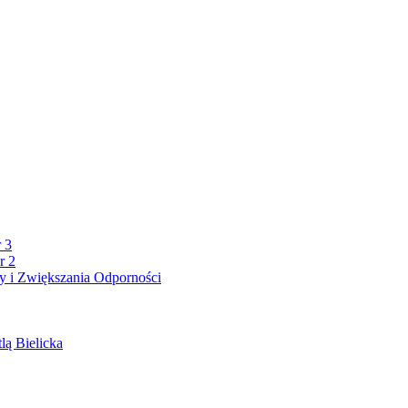
 3
r 2
 i Zwiększania Odporności
lą Bielicka