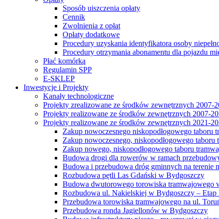
Sposób uiszczenia opłaty
Cennik
Zwolnienia z opłat
Opłaty dodatkowe
Procedury uzyskania identyfikatora osoby niepełn
Procedury otrzymania abonamentu dla pojazdu mi
Płać komórką
Regulamin SPP
E-SKLEP
Inwestycje i Projekty
Kanały technologiczne
Projekty zrealizowane ze środków zewnętrznych 2007-
Projekty realizowane ze środków zewnętrznych 2007-2
Projekty realizowane ze środków zewnętrznych 2021-2
Zakup nowoczesnego niskopodłogowego taboru tra
Zakup nowoczesnego, niskopodłogowego taboru tr
Zakup nowego, niskopodłogowego taboru tramwa
Budowa drogi dla rowerów w ramach przebudowy
Budowa i przebudowa dróg gminnych na terenie 
Rozbudowa pętli Las Gdański w Bydgoszczy
Budowa dwutorowego torowiska tramwajowego wzdłu
Rozbudowa ul. Nakielskiej w Bydgoszczy – Etap I
Przebudowa torowiska tramwajowego na ul. Toruń
Przebudowa ronda Jagiellonów w Bydgoszczy