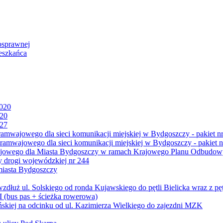
osprawnej
eszkańca
2020
020
027
mwajowego dla sieci komunikacji miejskiej w Bydgoszczy - pakiet nr
amwajowego dla sieci komunikacji miejskiej w Bydgoszczy - pakiet n
jowego dla Miasta Bydgoszczy w ramach Krajowego Planu Odbudowy
 drogi wojewódzkiej nr 244
miasta Bydgoszczy
ż ul. Solskiego od ronda Kujawskiego do pętli Bielicka wraz z pęt
 (bus pas + ścieżka rowerowa)
skiej na odcinku od ul. Kazimierza Wielkiego do zajezdni MZK