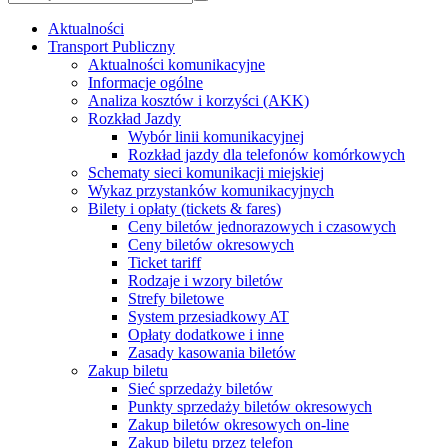
Aktualności
Transport Publiczny
Aktualności komunikacyjne
Informacje ogólne
Analiza kosztów i korzyści (AKK)
Rozkład Jazdy
Wybór linii komunikacyjnej
Rozkład jazdy dla telefonów komórkowych
Schematy sieci komunikacji miejskiej
Wykaz przystanków komunikacyjnych
Bilety i opłaty (tickets & fares)
Ceny biletów jednorazowych i czasowych
Ceny biletów okresowych
Ticket tariff
Rodzaje i wzory biletów
Strefy biletowe
System przesiadkowy AT
Opłaty dodatkowe i inne
Zasady kasowania biletów
Zakup biletu
Sieć sprzedaży biletów
Punkty sprzedaży biletów okresowych
Zakup biletów okresowych on-line
Zakup biletu przez telefon