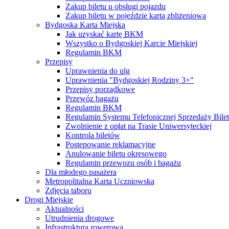
Zakup biletu u obsługi pojazdu
Zakup biletu w pojeździe kartą zbliżeniową
Bydgoska Karta Miejska
Jak uzyskać kartę BKM
Wszystko o Bydgoskiej Karcie Miejskiej
Regulamin BKM
Przepisy
Uprawnienia do ulg
Uprawnienia "Bydgoskiej Rodziny 3+"
Przepisy porządkowe
Przewóz bagażu
Regulamin BKM
Regulamin Systemu Telefonicznej Sprzedaży Bile
Zwolnienie z opłat na Trasie Uniwersyteckiej
Kontrola biletów
Postępowanie reklamacyjne
Anulowanie biletu okresowego
Regulamin przewozu osób i bagażu
Dla młodego pasażera
Metropolitalna Karta Uczniowska
Zdjęcia taboru
Drogi Miejskie
Aktualności
Utrudnienia drogowe
Infrastruktura rowerowa