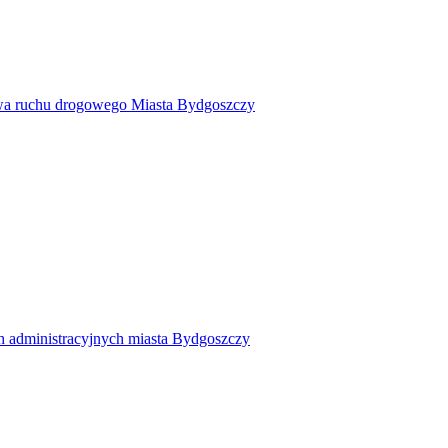
twa ruchu drogowego Miasta Bydgoszczy
h administracyjnych miasta Bydgoszczy