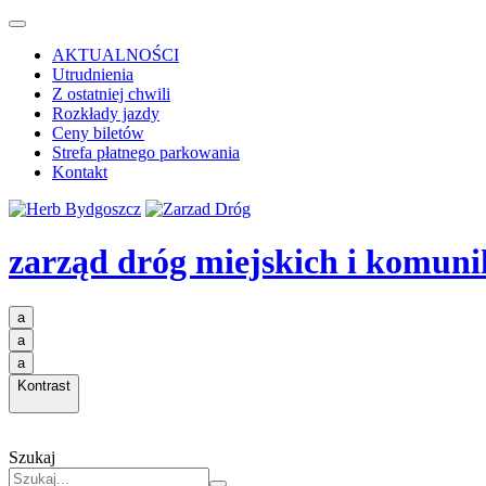
AKTUALNOŚCI
Utrudnienia
Z ostatniej chwili
Rozkłady jazdy
Ceny biletów
Strefa płatnego parkowania
Kontakt
zarząd dróg miejskich i komuni
a
a
a
Kontrast
Szukaj