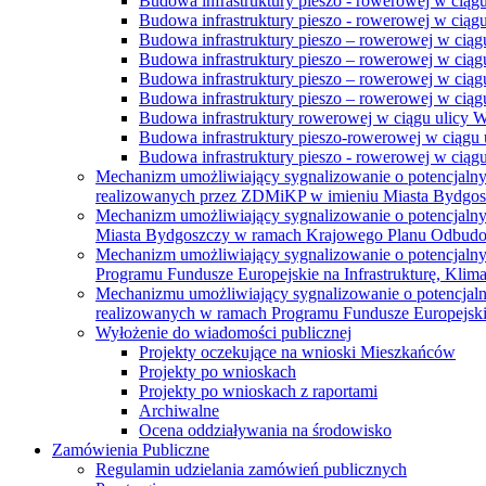
Budowa infrastruktury pieszo - rowerowej w ciąg
Budowa infrastruktury pieszo - rowerowej w ciąg
Budowa infrastruktury pieszo – rowerowej w ciąg
Budowa infrastruktury pieszo – rowerowej w ciągu
Budowa infrastruktury pieszo – rowerowej w ciągu
Budowa infrastruktury pieszo – rowerowej w ciągu
Budowa infrastruktury rowerowej w ciągu ulicy 
Budowa infrastruktury pieszo-rowerowej w ciągu u
Budowa infrastruktury pieszo - rowerowej w ciągu 
Mechanizm umożliwiający sygnalizowanie o potencjaln
realizowanych przez ZDMiKP w imieniu Miasta Bydgo
Mechanizm umożliwiający sygnalizowanie o potencjaln
Miasta Bydgoszczy w ramach Krajowego Planu Odbudo
Mechanizm umożliwiający sygnalizowanie o potencjaln
Programu Fundusze Europejskie na Infrastrukturę, Klim
Mechanizmu umożliwiający sygnalizowanie o potencjaln
realizowanych w ramach Programu Fundusze Europejskie
Wyłożenie do wiadomości publicznej
Projekty oczekujące na wnioski Mieszkańców
Projekty po wnioskach
Projekty po wnioskach z raportami
Archiwalne
Ocena oddziaływania na środowisko
Zamówienia Publiczne
Regulamin udzielania zamówień publicznych