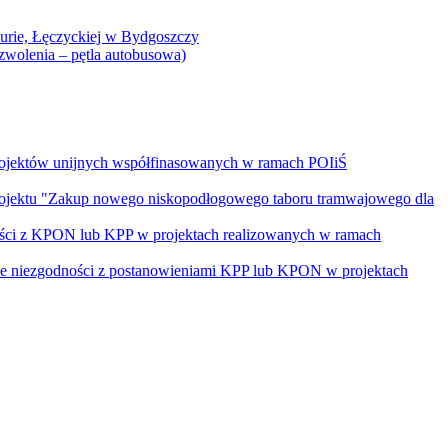
Curie, Łęczyckiej w Bydgoszczy
yzwolenia – pętla autobusowa)
rojektów unijnych współfinasowanych w ramach POIiŚ
projektu "Zakup nowego niskopodłogowego taboru tramwajowego dla
ości z KPON lub KPP w projektach realizowanych w ramach
nie niezgodności z postanowieniami KPP lub KPON w projektach