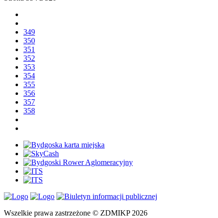
349
350
351
352
353
354
355
356
357
358
Wszelkie prawa zastrzeżone © ZDMIKP 2026