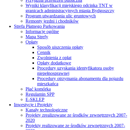
Przyjazna przestrzeń publiczna
Wyniki klasyfikacji miejskiego odcinka TNT w
granicach administracyjnych miasta Bydgoszczy
Program utwardzania ulic gruntowych
Remonty jezdni i chodników
Strefa Płatnego Parkowania
Informacje ogólne
Mapa Strefy
Opłaty
Sposób uiszczenia opłaty
Cennik
Zwolnienia z opłat
Opłaty dodatkowe
Procedury uzyskania identyfikatora osoby
niepełnosprawnej
Procedury otrzymania abonamentu dla pojazdu
mieszkańca
Płać komórką
Regulamin SPP
E-SKLEP
Inwestycje i Projekty
Kanały technologiczne
Projekty zrealizowane ze środków zewnętrznych 2007-
2020
Projekty realizowane ze środków zewnętrznych 2007-