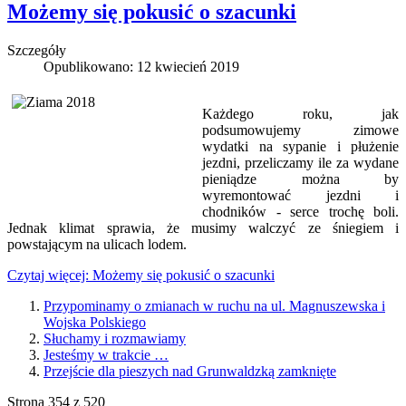
Możemy się pokusić o szacunki
Szczegóły
Opublikowano: 12 kwiecień 2019
Każdego roku, jak
podsumowujemy zimowe
wydatki na sypanie i płużenie
jezdni, przeliczamy ile za wydane
pieniądze można by
wyremontować jezdni i
chodników - serce trochę boli.
Jednak klimat sprawia, że musimy walczyć ze śniegiem i
powstającym na ulicach lodem.
Czytaj więcej: Możemy się pokusić o szacunki
Przypominamy o zmianach w ruchu na ul. Magnuszewska i
Wojska Polskiego
Słuchamy i rozmawiamy
Jesteśmy w trakcie …
Przejście dla pieszych nad Grunwaldzką zamknięte
Strona 354 z 520