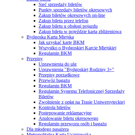
Sieć sprzedaży biletów
Punkty sprzedaży biletów okresowych
Zakup biletów okresowych on-line
Zakup biletu przez telefon
Zakup biletu u obsługi pojazdu
Zakup biletu w pojeździe kartą zbliżeniową
Bydgoska Karta Miejska
Jak uzyskać kartę BKM
Wszystko o Bydgoskiej Karcie Miejskiej
Regulamin BKM
Przepisy
Uprawnienia do ulg
Uprawnienia "Bydgoskiej Rodziny 3+"
Przepisy porządkowe
Przewóz bagażu
Regulamin BKM
Regulamin Systemu Telefonicznej Sprzedaży
Biletów
Zwolnienie z opłat na Trasie Uniwersyteckiej
Kontrola biletów
Postępowanie reklamacyjne
Anulowanie biletu okresowego
Regulamin przewozu osób i bagażu
Dla młodego pasażera
Metropolitalna Karta Uczniowska