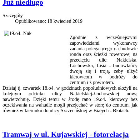
Już niedługo
Szczegóły
Opublikowano: 18 kwiecień 2019
Zgodnie z wcześniejszymi
zapowiedziami wykonawcy
zadania polegającego na budowie
ronda oraz ścieżki rowerowej na
przecięciu ulic: Nakielska,
Łochowska, Lisia - budowlańcy
dwoją się i troją, żeby ulżyć
kierowcom w podróży do
centrum i z powrotem.
Dzisiaj tj. czwartek 18.o4. w godzinach popołudniowych ułożyli na
kolejnym odcinku ulicy Nakielskiej-Łochowskiej nową
nawierzchnię. Dzięki temu w środę rano 19.o4. kierowcy bez
oczekiwania na wahadle mogli przejechać w storę do centrum, jak
również w kierunku do ulicy Szczecińskiej w Białych - Błotach.
Tramwaj w ul. Kujawskiej - fotorelacja