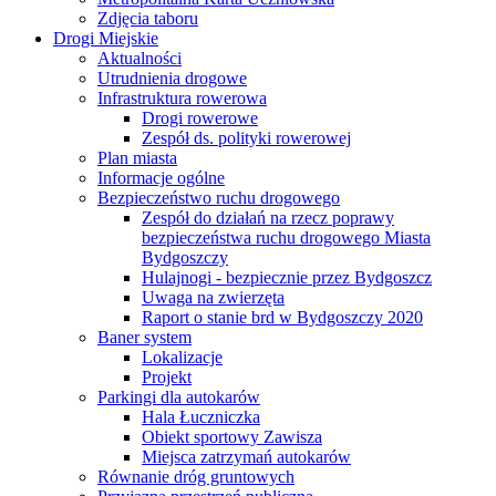
Zdjęcia taboru
Drogi Miejskie
Aktualności
Utrudnienia drogowe
Infrastruktura rowerowa
Drogi rowerowe
Zespół ds. polityki rowerowej
Plan miasta
Informacje ogólne
Bezpieczeństwo ruchu drogowego
Zespół do działań na rzecz poprawy
bezpieczeństwa ruchu drogowego Miasta
Bydgoszczy
Hulajnogi - bezpiecznie przez Bydgoszcz
Uwaga na zwierzęta
Raport o stanie brd w Bydgoszczy 2020
Baner system
Lokalizacje
Projekt
Parkingi dla autokarów
Hala Łuczniczka
Obiekt sportowy Zawisza
Miejsca zatrzymań autokarów
Równanie dróg gruntowych