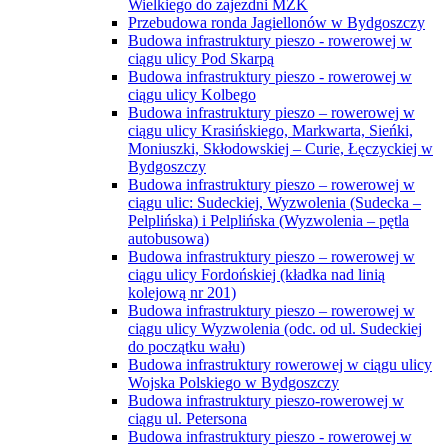
Wielkiego do zajezdni MZK
Przebudowa ronda Jagiellonów w Bydgoszczy
Budowa infrastruktury pieszo - rowerowej w
ciągu ulicy Pod Skarpą
Budowa infrastruktury pieszo - rowerowej w
ciągu ulicy Kolbego
Budowa infrastruktury pieszo – rowerowej w
ciągu ulicy Krasińskiego, Markwarta, Sieńki,
Moniuszki, Skłodowskiej – Curie, Łęczyckiej w
Bydgoszczy
Budowa infrastruktury pieszo – rowerowej w
ciągu ulic: Sudeckiej, Wyzwolenia (Sudecka –
Pelplińska) i Pelplińska (Wyzwolenia – pętla
autobusowa)
Budowa infrastruktury pieszo – rowerowej w
ciągu ulicy Fordońskiej (kładka nad linią
kolejową nr 201)
Budowa infrastruktury pieszo – rowerowej w
ciągu ulicy Wyzwolenia (odc. od ul. Sudeckiej
do początku wału)
Budowa infrastruktury rowerowej w ciągu ulicy
Wojska Polskiego w Bydgoszczy
Budowa infrastruktury pieszo-rowerowej w
ciągu ul. Petersona
Budowa infrastruktury pieszo - rowerowej w