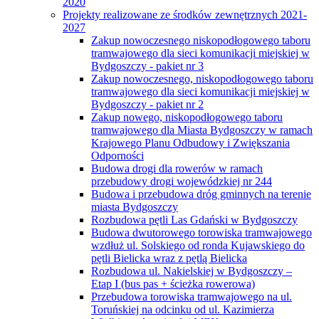
2020
Projekty realizowane ze środków zewnętrznych 2021-
2027
Zakup nowoczesnego niskopodłogowego taboru
tramwajowego dla sieci komunikacji miejskiej w
Bydgoszczy - pakiet nr 3
Zakup nowoczesnego, niskopodłogowego taboru
tramwajowego dla sieci komunikacji miejskiej w
Bydgoszczy - pakiet nr 2
Zakup nowego, niskopodłogowego taboru
tramwajowego dla Miasta Bydgoszczy w ramach
Krajowego Planu Odbudowy i Zwiększania
Odporności
Budowa drogi dla rowerów w ramach
przebudowy drogi wojewódzkiej nr 244
Budowa i przebudowa dróg gminnych na terenie
miasta Bydgoszczy
Rozbudowa pętli Las Gdański w Bydgoszczy
Budowa dwutorowego torowiska tramwajowego
wzdłuż ul. Solskiego od ronda Kujawskiego do
pętli Bielicka wraz z pętlą Bielicka
Rozbudowa ul. Nakielskiej w Bydgoszczy –
Etap I (bus pas + ścieżka rowerowa)
Przebudowa torowiska tramwajowego na ul.
Toruńskiej na odcinku od ul. Kazimierza