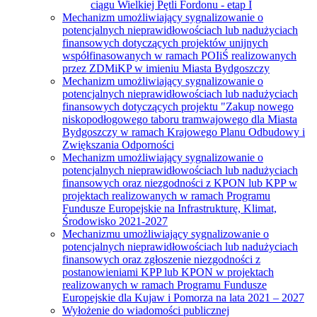
ciągu Wielkiej Pętli Fordonu - etap I
Mechanizm umożliwiający sygnalizowanie o
potencjalnych nieprawidłowościach lub nadużyciach
finansowych dotyczących projektów unijnych
współfinasowanych w ramach POIiŚ realizowanych
przez ZDMiKP w imieniu Miasta Bydgoszczy
Mechanizm umożliwiający sygnalizowanie o
potencjalnych nieprawidłowościach lub nadużyciach
finansowych dotyczących projektu "Zakup nowego
niskopodłogowego taboru tramwajowego dla Miasta
Bydgoszczy w ramach Krajowego Planu Odbudowy i
Zwiększania Odporności
Mechanizm umożliwiający sygnalizowanie o
potencjalnych nieprawidłowościach lub nadużyciach
finansowych oraz niezgodności z KPON lub KPP w
projektach realizowanych w ramach Programu
Fundusze Europejskie na Infrastrukturę, Klimat,
Środowisko 2021-2027
Mechanizmu umożliwiający sygnalizowanie o
potencjalnych nieprawidłowościach lub nadużyciach
finansowych oraz zgłoszenie niezgodności z
postanowieniami KPP lub KPON w projektach
realizowanych w ramach Programu Fundusze
Europejskie dla Kujaw i Pomorza na lata 2021 – 2027
Wyłożenie do wiadomości publicznej