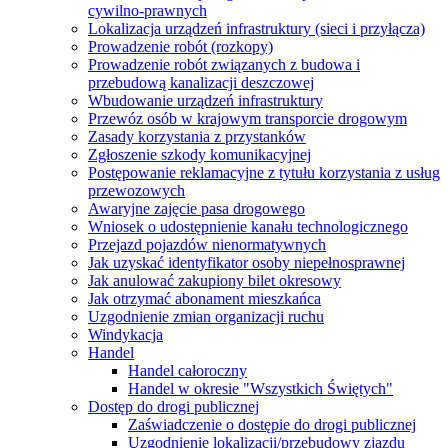
cywilno-prawnych
Lokalizacja urządzeń infrastruktury (sieci i przyłącza)
Prowadzenie robót (rozkopy)
Prowadzenie robót związanych z budowa i
przebudową kanalizacji deszczowej
Wbudowanie urządzeń infrastruktury
Przewóz osób w krajowym transporcie drogowym
Zasady korzystania z przystanków
Zgłoszenie szkody komunikacyjnej
Postępowanie reklamacyjne z tytułu korzystania z usług
przewozowych
Awaryjne zajęcie pasa drogowego
Wniosek o udostępnienie kanału technologicznego
Przejazd pojazdów nienormatywnych
Jak uzyskać identyfikator osoby niepełnosprawnej
Jak anulować zakupiony bilet okresowy
Jak otrzymać abonament mieszkańca
Uzgodnienie zmian organizacji ruchu
Windykacja
Handel
Handel całoroczny
Handel w okresie "Wszystkich Świętych"
Dostęp do drogi publicznej
Zaświadczenie o dostępie do drogi publicznej
Uzgodnienie lokalizacji/przebudowy zjazdu