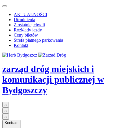
AKTUALNOŚCI
Utrudnienia
Z ostatniej chwili
Rozkłady jazdy
Ceny biletów
Strefa płatnego parkowania
Kontakt
zarząd dróg miejskich i
komunikacji publicznej
w
Bydgoszczy
a
a
a
Kontrast