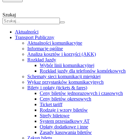
Szukaj
Aktualności
Transport Publiczny
Aktualności komunikacyjne
Informacje ogólne
Analiza kosztów i korzyści (AKK)
Rozkład Jazdy
Wybór linii komunikacyjnej
Rozkład jazdy dla telefonów komórkowych
Schematy sieci komunikacji miejskiej
Wykaz przystanków komunikacyjnych
Bilety i opłaty (tickets & fares)
Ceny biletów jednorazowych i czasowych
Ceny biletów okresowych
Ticket tariff
Rodzaje i wzory biletów
Strefy biletowe
System przesiadkowy AT
Opłaty dodatkowe i inne
Zasady kasowania biletów
Zakup biletu