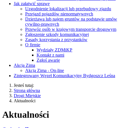
Jak załatwić sprawę
Uzgodnienie lokalizacji lub przebudowy zjazdu
Przejazd pojazdów nienormatywnych
Dzierżawa lub najem gruntów na podstawie umów
cywilno-prawnych
Przewóz osób w krajowym transporcie drogowym
Zgłoszenie szkody komunikacyjnej
Zasady korzystania z przystanków
O firmie
Wydziały ZDMiKP
Kontakt z nami
Zgłoś awarię
Akcja Zima
Akcja Zima - On-line
Zintegrowany Węzeł Komunikacyjny Bydgoszcz Leśna
Jesteś tutaj:
Strona główna
Drogi Miejskie
Aktualności
Aktualności