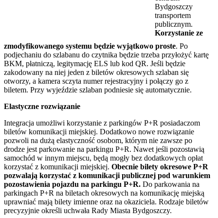
Bydgoszczy
transportem
publicznym.
Korzystanie ze
zmodyfikowanego systemu będzie wyjątkowo proste
. Po
podjechaniu do szlabanu do czytnika będzie trzeba przyłożyć kartę
BKM, płatniczą, legitymację ELS lub kod QR. Jeśli będzie
zakodowany na niej jeden z biletów okresowych szlaban się
otworzy, a kamera sczyta numer rejestracyjny i połączy go z
biletem. Przy wyjeździe szlaban podniesie się automatycznie.
Elastyczne rozwiązanie
Integracja umożliwi korzystanie z parkingów P+R posiadaczom
biletów komunikacji miejskiej. Dodatkowo nowe rozwiązanie
pozwoli na dużą elastyczność osobom, którym nie zawsze po
drodze jest parkowanie na parkingu P+R. Nawet jeśli pozostawią
samochód w innym miejscu, będą mogły bez dodatkowych opłat
korzystać z komunikacji miejskiej.
Obecnie bilety okresowe P+R
pozwalają korzystać z komunikacji publicznej pod warunkiem
pozostawienia pojazdu na parkingu P+R.
Do parkowania na
parkingach P+R na biletach okresowych na komunikację miejską
uprawniać mają bilety imienne oraz na okaziciela. Rodzaje biletów
precyzyjnie określi uchwała Rady Miasta Bydgoszczy.