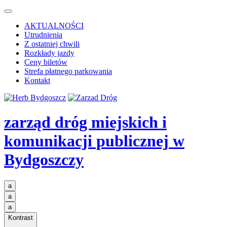
AKTUALNOŚCI
Utrudnienia
Z ostatniej chwili
Rozkłady jazdy
Ceny biletów
Strefa płatnego parkowania
Kontakt
zarząd dróg miejskich i
komunikacji publicznej
w
Bydgoszczy
a
a
a
Kontrast