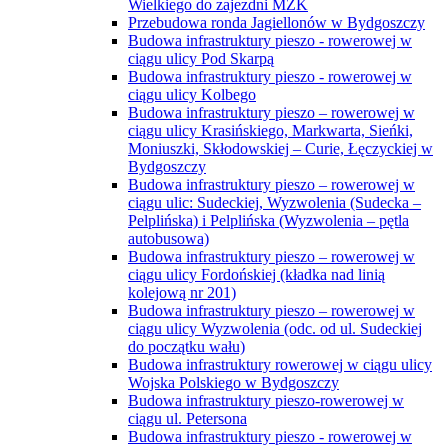
Wielkiego do zajezdni MZK
Przebudowa ronda Jagiellonów w Bydgoszczy
Budowa infrastruktury pieszo - rowerowej w
ciągu ulicy Pod Skarpą
Budowa infrastruktury pieszo - rowerowej w
ciągu ulicy Kolbego
Budowa infrastruktury pieszo – rowerowej w
ciągu ulicy Krasińskiego, Markwarta, Sieńki,
Moniuszki, Skłodowskiej – Curie, Łęczyckiej w
Bydgoszczy
Budowa infrastruktury pieszo – rowerowej w
ciągu ulic: Sudeckiej, Wyzwolenia (Sudecka –
Pelplińska) i Pelplińska (Wyzwolenia – pętla
autobusowa)
Budowa infrastruktury pieszo – rowerowej w
ciągu ulicy Fordońskiej (kładka nad linią
kolejową nr 201)
Budowa infrastruktury pieszo – rowerowej w
ciągu ulicy Wyzwolenia (odc. od ul. Sudeckiej
do początku wału)
Budowa infrastruktury rowerowej w ciągu ulicy
Wojska Polskiego w Bydgoszczy
Budowa infrastruktury pieszo-rowerowej w
ciągu ul. Petersona
Budowa infrastruktury pieszo - rowerowej w