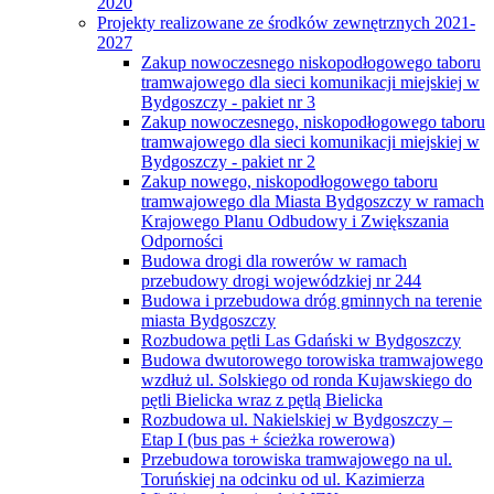
2020
Projekty realizowane ze środków zewnętrznych 2021-
2027
Zakup nowoczesnego niskopodłogowego taboru
tramwajowego dla sieci komunikacji miejskiej w
Bydgoszczy - pakiet nr 3
Zakup nowoczesnego, niskopodłogowego taboru
tramwajowego dla sieci komunikacji miejskiej w
Bydgoszczy - pakiet nr 2
Zakup nowego, niskopodłogowego taboru
tramwajowego dla Miasta Bydgoszczy w ramach
Krajowego Planu Odbudowy i Zwiększania
Odporności
Budowa drogi dla rowerów w ramach
przebudowy drogi wojewódzkiej nr 244
Budowa i przebudowa dróg gminnych na terenie
miasta Bydgoszczy
Rozbudowa pętli Las Gdański w Bydgoszczy
Budowa dwutorowego torowiska tramwajowego
wzdłuż ul. Solskiego od ronda Kujawskiego do
pętli Bielicka wraz z pętlą Bielicka
Rozbudowa ul. Nakielskiej w Bydgoszczy –
Etap I (bus pas + ścieżka rowerowa)
Przebudowa torowiska tramwajowego na ul.
Toruńskiej na odcinku od ul. Kazimierza