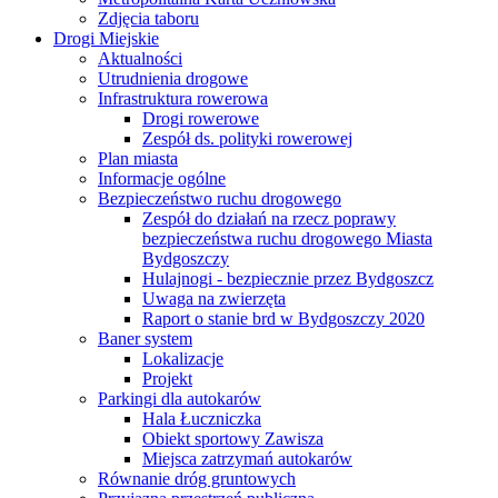
Zdjęcia taboru
Drogi Miejskie
Aktualności
Utrudnienia drogowe
Infrastruktura rowerowa
Drogi rowerowe
Zespół ds. polityki rowerowej
Plan miasta
Informacje ogólne
Bezpieczeństwo ruchu drogowego
Zespół do działań na rzecz poprawy
bezpieczeństwa ruchu drogowego Miasta
Bydgoszczy
Hulajnogi - bezpiecznie przez Bydgoszcz
Uwaga na zwierzęta
Raport o stanie brd w Bydgoszczy 2020
Baner system
Lokalizacje
Projekt
Parkingi dla autokarów
Hala Łuczniczka
Obiekt sportowy Zawisza
Miejsca zatrzymań autokarów
Równanie dróg gruntowych