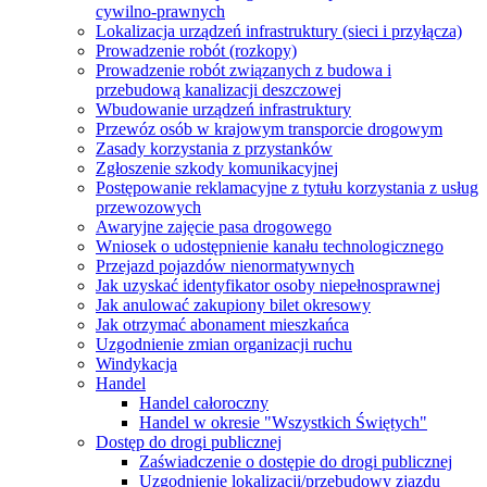
cywilno-prawnych
Lokalizacja urządzeń infrastruktury (sieci i przyłącza)
Prowadzenie robót (rozkopy)
Prowadzenie robót związanych z budowa i
przebudową kanalizacji deszczowej
Wbudowanie urządzeń infrastruktury
Przewóz osób w krajowym transporcie drogowym
Zasady korzystania z przystanków
Zgłoszenie szkody komunikacyjnej
Postępowanie reklamacyjne z tytułu korzystania z usług
przewozowych
Awaryjne zajęcie pasa drogowego
Wniosek o udostępnienie kanału technologicznego
Przejazd pojazdów nienormatywnych
Jak uzyskać identyfikator osoby niepełnosprawnej
Jak anulować zakupiony bilet okresowy
Jak otrzymać abonament mieszkańca
Uzgodnienie zmian organizacji ruchu
Windykacja
Handel
Handel całoroczny
Handel w okresie "Wszystkich Świętych"
Dostęp do drogi publicznej
Zaświadczenie o dostępie do drogi publicznej
Uzgodnienie lokalizacji/przebudowy zjazdu