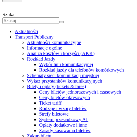
Szukaj
Aktualności
Transport Publiczny
Aktualności komunikacyjne
Informacje ogólne
Analiza kosztów i korzyści (AKK)
Rozkład Jazdy
Wybór linii komunikacyjnej
Rozkład jazdy dla telefonów komórkowych
Schematy sieci komunikacji miejskiej
Wykaz przystanków komunikacyjnych
Bilety i opłaty (tickets & fares)
Ceny biletów jednorazowych i czasowych
Ceny biletów okresowych
Ticket tariff
Rodzaje i wzory biletów
Strefy biletowe
System przesiadkowy AT
Opłaty dodatkowe i inne
Zasady kasowania biletów
Zakup biletu