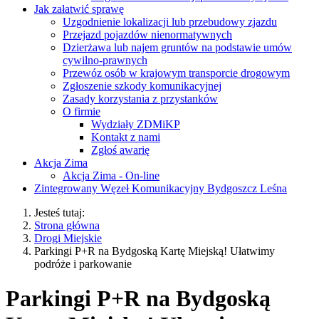
Jak załatwić sprawę
Uzgodnienie lokalizacji lub przebudowy zjazdu
Przejazd pojazdów nienormatywnych
Dzierżawa lub najem gruntów na podstawie umów
cywilno-prawnych
Przewóz osób w krajowym transporcie drogowym
Zgłoszenie szkody komunikacyjnej
Zasady korzystania z przystanków
O firmie
Wydziały ZDMiKP
Kontakt z nami
Zgłoś awarię
Akcja Zima
Akcja Zima - On-line
Zintegrowany Węzeł Komunikacyjny Bydgoszcz Leśna
Jesteś tutaj:
Strona główna
Drogi Miejskie
Parkingi P+R na Bydgoską Kartę Miejską! Ułatwimy
podróże i parkowanie
Parkingi P+R na Bydgoską