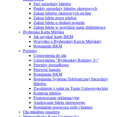
Sieć sprzedaży biletów
Punkty sprzedaży biletów okresowych
Zakup biletów okresowych on-line
Zakup biletu przez telefon
Zakup biletu u obsługi pojazdu
Zakup biletu w pojeździe kartą zbliżeniową
Bydgoska Karta Miejska
Jak uzyskać kartę BKM
Wszystko o Bydgoskiej Karcie Miejskiej
Regulamin BKM
Przepisy
Uprawnienia do ulg
Uprawnienia "Bydgoskiej Rodziny 3+"
Przepisy porządkowe
Przewóz bagażu
Regulamin BKM
Regulamin Systemu Telefonicznej Sprzedaży
Biletów
Zwolnienie z opłat na Trasie Uniwersyteckiej
Kontrola biletów
Postępowanie reklamacyjne
Anulowanie biletu okresowego
Regulamin przewozu osób i bagażu
Dla młodego pasażera
Metropolitalna Karta Uczniowska