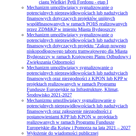
ciągu Wielkiej Pętli Fordonu - etap I
Mechanizm umożliwiający sygnalizowanie o
potencjalnych nieprawidłowościach lub nadużyciach
finansowych dotyczących projektów unijnych
współfinasowanych w ramach POIiŚ realizowanych
przez ZDMiKP w imieniu Miasta Bydgoszczy
Mechanizm umożliwiający sygnalizowanie o
potencjalnych nieprawidłowościach lub nadużyciach
finansowych dotyczących projektu "Zakup nowego
niskopodłogowego taboru tramwajowego dla Miasta
Bydgoszczy w ramach Krajowego Planu Odbudowy i
Zwiększania Odporności
Mechanizm umożliwiający sygnalizowanie o
potencjalnych nieprawidłowościach lub nadużyciach
finansowych oraz niezgodności z KPON lub KPP w
projektach realizowanych w ramach Programu
Fundusze Europejskie na Infrastrukturę, Klimat,
Środowisko 2021-2027
Mechanizmu umożliwiający sygnalizowanie o
potencjalnych nieprawidłowościach lub nadużyciach
finansowych oraz zgłoszenie niezgodności z
postanowieniami KPP lub KPON w projektach
realizowanych w ramach Programu Fundusze
Europejskie dla Kujaw i Pomorza na lata 2021 – 2027
Wyłożenie do wiadomości publicznej