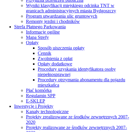
Przyjazna przestrzeń publiczna
Wyniki klasyfikacji miejskiego odcinka TNT w
granicach administracyjnych miasta Bydgoszczy
Program utwardzania ulic gruntowych
Remonty jezdni i chodników
Strefa Płatnego Parkowania
Informacje ogólne
Mapa Strefy
Opłaty
Sposób uiszczenia opłaty
Cennik
Zwolnienia z opłat
Opłaty dodatkowe
Procedury uzyskania identyfikatora osoby
niepełnosprawnej
Procedury otrzymania abonamentu dla pojazdu
mieszkańca
Płać komórką
Regulamin SPP
E-SKLEP
Inwestycje i Projekty
Kanały technologiczne
Projekty zrealizowane ze środków zewnętrznych 2007-
2020
Projekty realizowane ze środków zewnętrznych 2007-