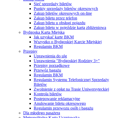
Sieć sprzedaży biletów
Punkty sprzedaży biletów okresowych
Zakup biletów okresowych on-line
Zakup biletu przez telefon
Zakup biletu u obsługi pojazdu
Zakup biletu w pojeździe kartą zbliżeniową
Bydgoska Karta Miejska
Jak uzyskać kartę BKM
Wszystko o Bydgoskiej Karcie Miejskiej
Regulamin BKM
Przepisy
Uprawnienia do ulg
Uprawnienia "Bydgoskiej Rodziny 3+"
Przepisy porządkowe
Przewóz bagażu
Regulamin BKM
Regulamin Systemu Telefonicznej Sprzedaży
Biletów
Zwolnienie z opłat na Trasie Uniwersyteckiej
Kontrola biletów
Postępowanie reklamacyjne
Anulowanie biletu okresowego
Regulamin przewozu osób i bagażu
Dla młodego pasażera
Metropolitalna Karta Uczniowska