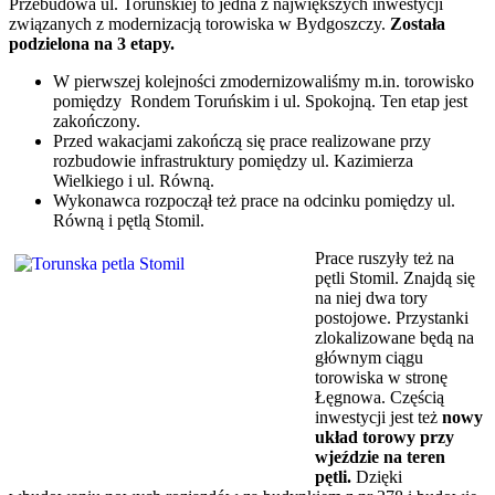
Przebudowa ul. Toruńskiej to jedna z największych inwestycji
związanych z modernizacją torowiska w Bydgoszczy.
Została
podzielona na 3 etapy.
W pierwszej kolejności zmodernizowaliśmy m.in. torowisko
pomiędzy Rondem Toruńskim i ul. Spokojną. Ten etap jest
zakończony.
Przed wakacjami zakończą się prace realizowane przy
rozbudowie infrastruktury pomiędzy ul. Kazimierza
Wielkiego i ul. Równą.
Wykonawca rozpoczął też prace na odcinku pomiędzy ul.
Równą i pętlą Stomil.
Prace ruszyły też na
pętli Stomil. Znajdą się
na niej dwa tory
postojowe. Przystanki
zlokalizowane będą na
głównym ciągu
torowiska w stronę
Łęgnowa. Częścią
inwestycji jest też
nowy
układ torowy przy
wjeździe na teren
pętli.
Dzięki