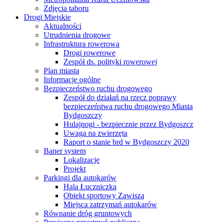
Zdjęcia taboru
Drogi Miejskie
Aktualności
Utrudnienia drogowe
Infrastruktura rowerowa
Drogi rowerowe
Zespół ds. polityki rowerowej
Plan miasta
Informacje ogólne
Bezpieczeństwo ruchu drogowego
Zespół do działań na rzecz poprawy
bezpieczeństwa ruchu drogowego Miasta
Bydgoszczy
Hulajnogi - bezpiecznie przez Bydgoszcz
Uwaga na zwierzęta
Raport o stanie brd w Bydgoszczy 2020
Baner system
Lokalizacje
Projekt
Parkingi dla autokarów
Hala Łuczniczka
Obiekt sportowy Zawisza
Miejsca zatrzymań autokarów
Równanie dróg gruntowych