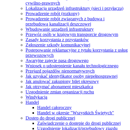
cywilno-prawnych
Lokalizacja urządzeń infrastruktury (sieci i przyłącza)
Prowadzenie robót (rozkopy)
Prowadzenie robót związanych z budowa i
przebudową kanalizacji deszczowej
Wbudowanie urządzeń infrastruktury
Przewóz osób w krajowym transporcie drogowym
Zasady korzystania z przystanków
Zgłoszenie szkody komunikacyjnej
Postępowanie reklamacyjne z tytułu korzystania z usług
przewozowych
Awaryjne zajęcie pasa drogowego
Wniosek o udostępnienie kanału technologicznego
Przejazd pojazdów nienormatywnych
Jak uzyskać identyfikator osoby niepełnosprawnej
Jak anulować zakupiony bilet okresowy
Jak otrzymać abonament mieszkańca
Uzgodnienie zmian organizacji ruchu
Windykacja
Handel
Handel całoroczny
Handel w okresie "Wszystkich Świętych"
Dostęp do drogi publicznej
Zaświadczenie o dostępie do drogi publicznej
Uzgodnienie lokalizacji/przebudowy zjazdu