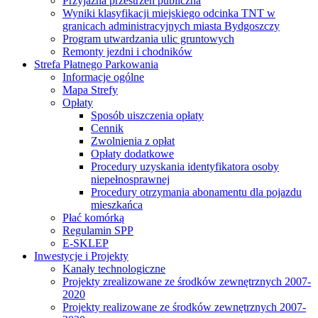
Przyjazna przestrzeń publiczna
Wyniki klasyfikacji miejskiego odcinka TNT w
granicach administracyjnych miasta Bydgoszczy
Program utwardzania ulic gruntowych
Remonty jezdni i chodników
Strefa Płatnego Parkowania
Informacje ogólne
Mapa Strefy
Opłaty
Sposób uiszczenia opłaty
Cennik
Zwolnienia z opłat
Opłaty dodatkowe
Procedury uzyskania identyfikatora osoby
niepełnosprawnej
Procedury otrzymania abonamentu dla pojazdu
mieszkańca
Płać komórką
Regulamin SPP
E-SKLEP
Inwestycje i Projekty
Kanały technologiczne
Projekty zrealizowane ze środków zewnętrznych 2007-
2020
Projekty realizowane ze środków zewnętrznych 2007-