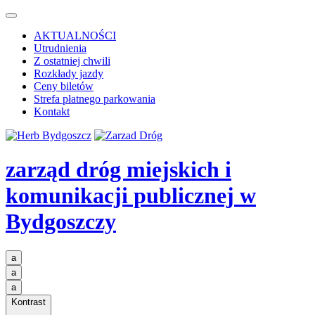
AKTUALNOŚCI
Utrudnienia
Z ostatniej chwili
Rozkłady jazdy
Ceny biletów
Strefa płatnego parkowania
Kontakt
zarząd dróg miejskich i
komunikacji publicznej
w
Bydgoszczy
a
a
a
Kontrast