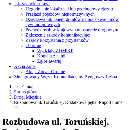
Jak załatwić sprawę
Uzgodnienie lokalizacji lub przebudowy zjazdu
Przejazd pojazdów nienormatywnych
Dzierżawa lub najem gruntów na podstawie umów
cywilno-prawnych
Przewóz osób w krajowym transporcie drogowym
Zgłoszenie szkody komunikacyjnej
Zasady korzystania z przystanków
O firmie
Wydziały ZDMiKP
Kontakt z nami
Zgłoś awarię
Akcja Zima
Akcja Zima - On-line
Zintegrowany Węzeł Komunikacyjny Bydgoszcz Leśna
Jesteś tutaj:
Strona główna
Drogi Miejskie
Rozbudowa ul. Toruńskiej. Dodatkowa pętla. Raport numer
11
Rozbudowa ul. Toruńskiej.