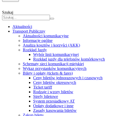
Szukaj
Aktualności
Transport Publiczny
Aktualności komunikacyjne
Informacje ogólne
Analiza kosztów i korzyści (AKK)
Rozkład Jazdy
Wybór linii komunikacyjnej
Rozkład jazdy dla telefonów komórkowych
Schematy sieci komunikacji miejskiej
Wykaz przystanków komunikacyjnych
Bilety i opłaty (tickets & fares)
Ceny biletów jednorazowych i czasowych
Ceny biletów okresowych
Ticket tariff
Rodzaje i wzory biletów
Strefy biletowe
System przesiadkowy AT
Opłaty dodatkowe i inne
Zasady kasowania biletów
Zakup biletu