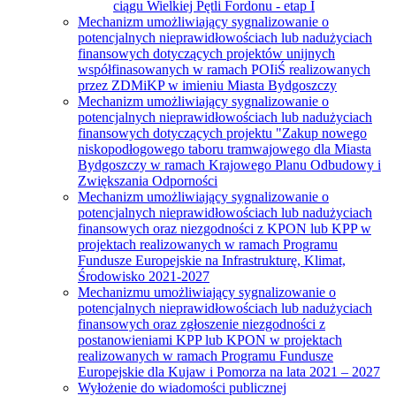
ciągu Wielkiej Pętli Fordonu - etap I
Mechanizm umożliwiający sygnalizowanie o
potencjalnych nieprawidłowościach lub nadużyciach
finansowych dotyczących projektów unijnych
współfinasowanych w ramach POIiŚ realizowanych
przez ZDMiKP w imieniu Miasta Bydgoszczy
Mechanizm umożliwiający sygnalizowanie o
potencjalnych nieprawidłowościach lub nadużyciach
finansowych dotyczących projektu "Zakup nowego
niskopodłogowego taboru tramwajowego dla Miasta
Bydgoszczy w ramach Krajowego Planu Odbudowy i
Zwiększania Odporności
Mechanizm umożliwiający sygnalizowanie o
potencjalnych nieprawidłowościach lub nadużyciach
finansowych oraz niezgodności z KPON lub KPP w
projektach realizowanych w ramach Programu
Fundusze Europejskie na Infrastrukturę, Klimat,
Środowisko 2021-2027
Mechanizmu umożliwiający sygnalizowanie o
potencjalnych nieprawidłowościach lub nadużyciach
finansowych oraz zgłoszenie niezgodności z
postanowieniami KPP lub KPON w projektach
realizowanych w ramach Programu Fundusze
Europejskie dla Kujaw i Pomorza na lata 2021 – 2027
Wyłożenie do wiadomości publicznej