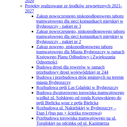
2020
Projekty realizowane ze środków zewnętrznych 2021-
2027
Zakup nowoczesnego niskopodłogowego taboru
tramwajowego dla sieci komunikacji miejskiej w
Bydgoszczy - pakiet nr 3
Zakup nowoczesnego, niskopodłogowego taboru
tramwajowego dla sieci komunikacji miejskiej w
Bydgoszczy - pakiet nr 2
Zakup nowego, niskopodłogowego taboru
tramwajowego dla Miasta Bydgoszczy w ramach
Krajowego Planu Odbudowy i Zwiększania
Odporności
Budowa drogi dla rowerów w ramach
przebudowy drogi wojewódzkiej nr 244
Budowa i przebudowa dróg gminnych na terenie
miasta Bydgoszczy
Rozbudowa pętli Las Gdański w Bydgoszczy
Budowa dwutorowego torowiska tramwajowego
wzdłuż ul. Solskiego od ronda Kujawskiego do
pętli Bielicka wraz z pętlą Bielicka
Rozbudowa ul. Nakielskiej w Bydgoszczy –
Etap I (bus pas + ścieżka rowerowa)
Przebudowa torowiska tramwajowego na ul.
Toruńskiej na odcinku od ul. Kazimierza