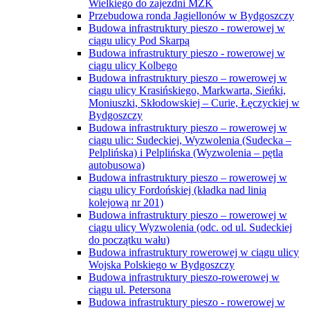
Wielkiego do zajezdni MZK
Przebudowa ronda Jagiellonów w Bydgoszczy
Budowa infrastruktury pieszo - rowerowej w
ciągu ulicy Pod Skarpą
Budowa infrastruktury pieszo - rowerowej w
ciągu ulicy Kolbego
Budowa infrastruktury pieszo – rowerowej w
ciągu ulicy Krasińskiego, Markwarta, Sieńki,
Moniuszki, Skłodowskiej – Curie, Łęczyckiej w
Bydgoszczy
Budowa infrastruktury pieszo – rowerowej w
ciągu ulic: Sudeckiej, Wyzwolenia (Sudecka –
Pelplińska) i Pelplińska (Wyzwolenia – pętla
autobusowa)
Budowa infrastruktury pieszo – rowerowej w
ciągu ulicy Fordońskiej (kładka nad linią
kolejową nr 201)
Budowa infrastruktury pieszo – rowerowej w
ciągu ulicy Wyzwolenia (odc. od ul. Sudeckiej
do początku wału)
Budowa infrastruktury rowerowej w ciągu ulicy
Wojska Polskiego w Bydgoszczy
Budowa infrastruktury pieszo-rowerowej w
ciągu ul. Petersona
Budowa infrastruktury pieszo - rowerowej w