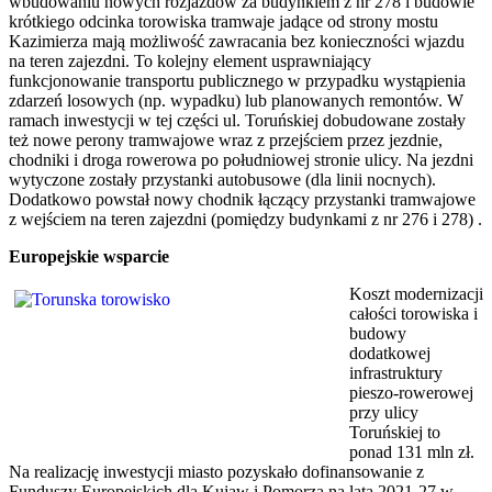
wbudowaniu nowych rozjazdów za budynkiem z nr 278 i budowie
krótkiego odcinka torowiska tramwaje jadące od strony mostu
Kazimierza mają możliwość zawracania bez konieczności wjazdu
na teren zajezdni. To kolejny element usprawniający
funkcjonowanie transportu publicznego w przypadku wystąpienia
zdarzeń losowych (np. wypadku) lub planowanych remontów. W
ramach inwestycji w tej części ul. Toruńskiej dobudowane zostały
też nowe perony tramwajowe wraz z przejściem przez jezdnie,
chodniki i droga rowerowa po południowej stronie ulicy. Na jezdni
wytyczone zostały przystanki autobusowe (dla linii nocnych).
Dodatkowo powstał nowy chodnik łączący przystanki tramwajowe
z wejściem na teren zajezdni (pomiędzy budynkami z nr 276 i 278) .
Europejskie wsparcie
Koszt modernizacji
całości torowiska i
budowy
dodatkowej
infrastruktury
pieszo-rowerowej
przy ulicy
Toruńskiej to
ponad 131 mln zł.
Na realizację inwestycji miasto pozyskało dofinansowanie z
Funduszy Europejskich dla Kujaw i Pomorza na lata 2021-27 w