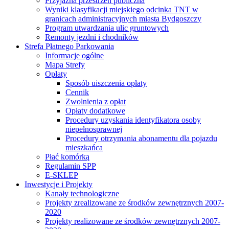
Przyjazna przestrzeń publiczna
Wyniki klasyfikacji miejskiego odcinka TNT w
granicach administracyjnych miasta Bydgoszczy
Program utwardzania ulic gruntowych
Remonty jezdni i chodników
Strefa Płatnego Parkowania
Informacje ogólne
Mapa Strefy
Opłaty
Sposób uiszczenia opłaty
Cennik
Zwolnienia z opłat
Opłaty dodatkowe
Procedury uzyskania identyfikatora osoby
niepełnosprawnej
Procedury otrzymania abonamentu dla pojazdu
mieszkańca
Płać komórką
Regulamin SPP
E-SKLEP
Inwestycje i Projekty
Kanały technologiczne
Projekty zrealizowane ze środków zewnętrznych 2007-
2020
Projekty realizowane ze środków zewnętrznych 2007-