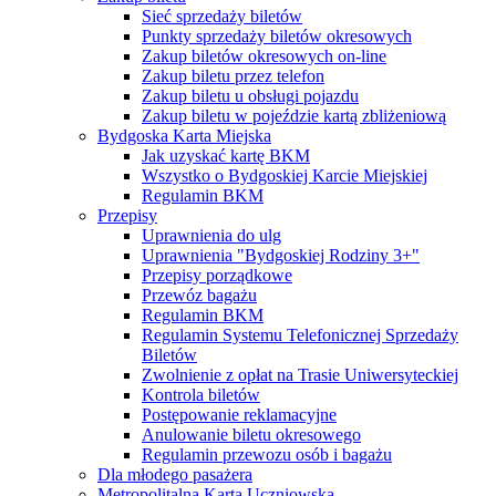
Sieć sprzedaży biletów
Punkty sprzedaży biletów okresowych
Zakup biletów okresowych on-line
Zakup biletu przez telefon
Zakup biletu u obsługi pojazdu
Zakup biletu w pojeździe kartą zbliżeniową
Bydgoska Karta Miejska
Jak uzyskać kartę BKM
Wszystko o Bydgoskiej Karcie Miejskiej
Regulamin BKM
Przepisy
Uprawnienia do ulg
Uprawnienia "Bydgoskiej Rodziny 3+"
Przepisy porządkowe
Przewóz bagażu
Regulamin BKM
Regulamin Systemu Telefonicznej Sprzedaży
Biletów
Zwolnienie z opłat na Trasie Uniwersyteckiej
Kontrola biletów
Postępowanie reklamacyjne
Anulowanie biletu okresowego
Regulamin przewozu osób i bagażu
Dla młodego pasażera
Metropolitalna Karta Uczniowska