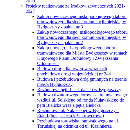
2020
Projekty realizowane ze środków zewnętrznych 2021-
2027
Zakup nowoczesnego niskopodłogowego taboru
tramwajowego dla sieci komunikacji miejskiej w
Bydgoszczy - pakiet nr 3
Zakup nowoczesnego, niskopodłogowego taboru
tramwajowego dla sieci komunikacji miejskiej w
Bydgoszczy - pakiet nr 2
Zakup nowego, niskopodłogowego taboru
tramwajowego dla Miasta Bydgoszczy w ramach
Krajowego Planu Odbudowy i Zwiększania
Odporności
Budowa drogi dla rowerów w ramach
przebudowy drogi wojewódzkiej nr 244
Budowa i przebudowa dróg gminnych na terenie
miasta Bydgoszczy
Rozbudowa pętli Las Gdański w Bydgoszczy
Budowa dwutorowego torowiska tramwajowego
wzdłuż ul. Solskiego od ronda Kujawskiego do
pętli Bielicka wraz z pętlą Bielicka
Rozbudowa ul. Nakielskiej w Bydgoszczy –
Etap I (bus pas + ścieżka rowerowa)
Przebudowa torowiska tramwajowego na ul.
Toruńskiej na odcinku od ul. Kazimierza