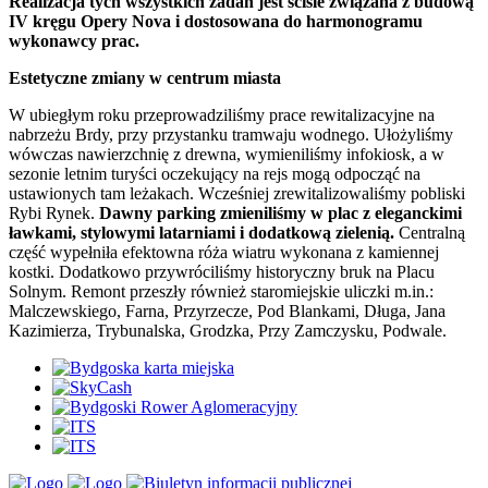
Realizacja tych wszystkich zadań jest ściśle związana z budową
IV kręgu Opery Nova i dostosowana do harmonogramu
wykonawcy prac.
Estetyczne zmiany w centrum miasta
W ubiegłym roku przeprowadziliśmy prace rewitalizacyjne na
nabrzeżu Brdy, przy przystanku tramwaju wodnego. Ułożyliśmy
wówczas nawierzchnię z drewna, wymieniliśmy infokiosk, a w
sezonie letnim turyści oczekujący na rejs mogą odpocząć na
ustawionych tam leżakach. Wcześniej zrewitalizowaliśmy pobliski
Rybi Rynek.
Dawny parking zmieniliśmy w plac z eleganckimi
ławkami, stylowymi latarniami i dodatkową zielenią.
Centralną
część wypełniła efektowna róża wiatru wykonana z kamiennej
kostki. Dodatkowo przywróciliśmy historyczny bruk na Placu
Solnym. Remont przeszły również staromiejskie uliczki m.in.:
Malczewskiego, Farna, Przyrzecze, Pod Blankami, Długa, Jana
Kazimierza, Trybunalska, Grodzka, Przy Zamczysku, Podwale.