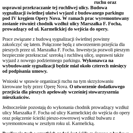
ruchu oraz
usprawni przekraczanie tej ruchliwej ulicy. Budowa
sygnalizacji świetlnej ułatwi wyjazd z budowanego parkingu
pod IV kręgiem Opery Nova. W ramach prac wyremontowany
zostanie również chodnik wzdłuż ulicy Marszałka F. Focha,
prowadzący od ul. Karmelickiej do wejścia do opery.
Prace związane z budową sygnalizacji świetlnej powinny
zakończyć się latem. Połączone będą z utworzeniem przejścia dla
pieszych przez ul. Marszałka F. Focha. Inwestycja pozwoli pieszym
bezpiecznie przekraczać szeroką i ruchliwą ulicę, usprawni także
wyjazd z nowego podziemnego parkingu.
Wykonawca na
wybudowanie sygnalizacji będzie miał około czterech miesięcy
od podpisania umowy.
Wnioski w sprawie organizacji ruchu na tym skrzyżowaniu
kierowane były przez Operę Nova.
O utworzenie dodatkowego
przejścia dla pieszych apelowały wcześniej stowarzyszenia
mieszkańców.
Jednocześnie pozostają do wykonania chodnik prowadzący wzdłuż
ulicy Marszałka F. Focha od ulicy Karmelickiej do wejścia do opery
oraz połączenie ścieżki pieszo-rowerowej wzdłuż bulwaru z
wyremontowaną w zeszłym roku ul. Karmelicką.