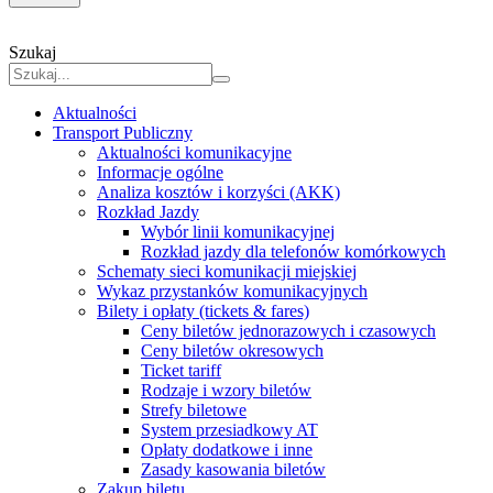
Szukaj
Aktualności
Transport Publiczny
Aktualności komunikacyjne
Informacje ogólne
Analiza kosztów i korzyści (AKK)
Rozkład Jazdy
Wybór linii komunikacyjnej
Rozkład jazdy dla telefonów komórkowych
Schematy sieci komunikacji miejskiej
Wykaz przystanków komunikacyjnych
Bilety i opłaty (tickets & fares)
Ceny biletów jednorazowych i czasowych
Ceny biletów okresowych
Ticket tariff
Rodzaje i wzory biletów
Strefy biletowe
System przesiadkowy AT
Opłaty dodatkowe i inne
Zasady kasowania biletów
Zakup biletu