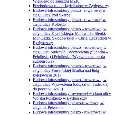
Wielkiego do zajezdni MZK
Przebudowa ronda Jagiellonów w Bydgoszczy
Budowa infrastruktury pieszo - rowerowej w
ciągu ulicy Pod Skarpą
Budowa infrastruktury pieszo - rowerowej w
ciągu ulicy Kolbego
Budowa infrastruktury pieszo – rowerowej w
ciągu ulicy Krasińskiego, Markwarta, Sieńki,
Moniuszki, Skłodowskiej – Curie, Łęczyckiej w
Bydgoszczy
Budowa infrastruktury pieszo – rowerowej w
ciągu ulic: Sudeckiej, Wyzwolenia (Sudecka –
Pelplińska) i Pelplińska (Wyzwolenia – pętla
autobusowa)
Budowa infrastruktury pieszo – rowerowej w
ciągu ulicy Fordońskiej (kładka nad linią
kolejową nr 201)
Budowa infrastruktury pieszo – rowerowej w
ciągu ulicy Wyzwolenia (odc. od ul. Sudeckiej
do początku wału)
Budowa infrastruktury rowerowej w ciągu ulicy
Wojska Polskiego w Bydgoszczy
Budowa infrastruktury pieszo-rowerowej w
ciągu ul. Petersona
Budowa infrastruktury pieszo - rowerowej w