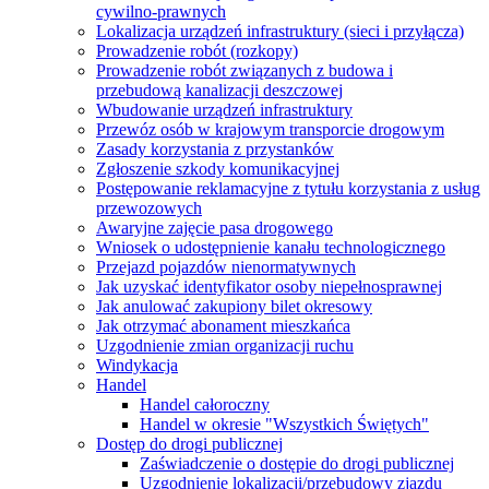
cywilno-prawnych
Lokalizacja urządzeń infrastruktury (sieci i przyłącza)
Prowadzenie robót (rozkopy)
Prowadzenie robót związanych z budowa i
przebudową kanalizacji deszczowej
Wbudowanie urządzeń infrastruktury
Przewóz osób w krajowym transporcie drogowym
Zasady korzystania z przystanków
Zgłoszenie szkody komunikacyjnej
Postępowanie reklamacyjne z tytułu korzystania z usług
przewozowych
Awaryjne zajęcie pasa drogowego
Wniosek o udostępnienie kanału technologicznego
Przejazd pojazdów nienormatywnych
Jak uzyskać identyfikator osoby niepełnosprawnej
Jak anulować zakupiony bilet okresowy
Jak otrzymać abonament mieszkańca
Uzgodnienie zmian organizacji ruchu
Windykacja
Handel
Handel całoroczny
Handel w okresie "Wszystkich Świętych"
Dostęp do drogi publicznej
Zaświadczenie o dostępie do drogi publicznej
Uzgodnienie lokalizacji/przebudowy zjazdu