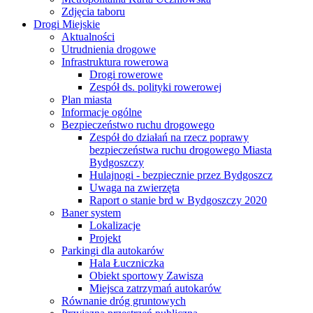
Zdjęcia taboru
Drogi Miejskie
Aktualności
Utrudnienia drogowe
Infrastruktura rowerowa
Drogi rowerowe
Zespół ds. polityki rowerowej
Plan miasta
Informacje ogólne
Bezpieczeństwo ruchu drogowego
Zespół do działań na rzecz poprawy
bezpieczeństwa ruchu drogowego Miasta
Bydgoszczy
Hulajnogi - bezpiecznie przez Bydgoszcz
Uwaga na zwierzęta
Raport o stanie brd w Bydgoszczy 2020
Baner system
Lokalizacje
Projekt
Parkingi dla autokarów
Hala Łuczniczka
Obiekt sportowy Zawisza
Miejsca zatrzymań autokarów
Równanie dróg gruntowych