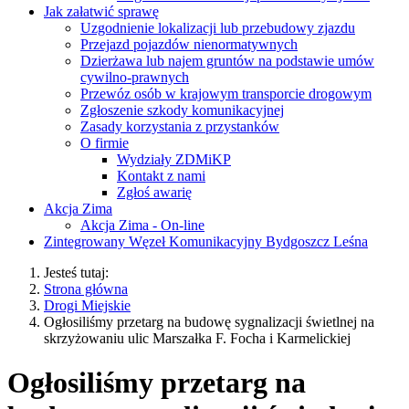
Jak załatwić sprawę
Uzgodnienie lokalizacji lub przebudowy zjazdu
Przejazd pojazdów nienormatywnych
Dzierżawa lub najem gruntów na podstawie umów
cywilno-prawnych
Przewóz osób w krajowym transporcie drogowym
Zgłoszenie szkody komunikacyjnej
Zasady korzystania z przystanków
O firmie
Wydziały ZDMiKP
Kontakt z nami
Zgłoś awarię
Akcja Zima
Akcja Zima - On-line
Zintegrowany Węzeł Komunikacyjny Bydgoszcz Leśna
Jesteś tutaj:
Strona główna
Drogi Miejskie
Ogłosiliśmy przetarg na budowę sygnalizacji świetlnej na
skrzyżowaniu ulic Marszałka F. Focha i Karmelickiej
Ogłosiliśmy przetarg na