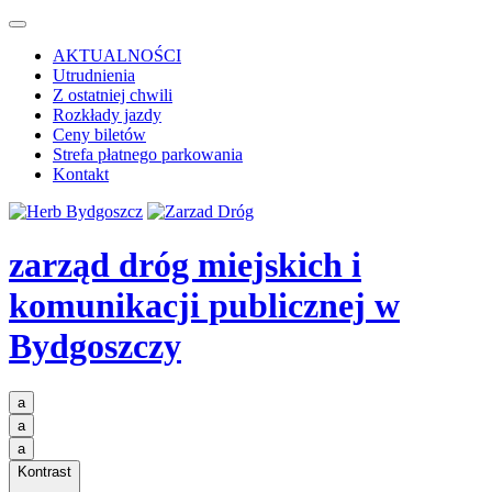
AKTUALNOŚCI
Utrudnienia
Z ostatniej chwili
Rozkłady jazdy
Ceny biletów
Strefa płatnego parkowania
Kontakt
zarząd dróg miejskich i
komunikacji publicznej
w
Bydgoszczy
a
a
a
Kontrast