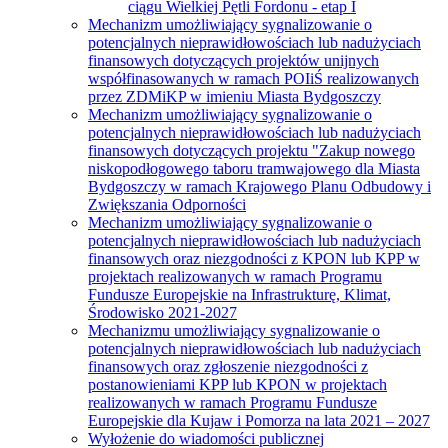
ciągu Wielkiej Pętli Fordonu - etap I
Mechanizm umożliwiający sygnalizowanie o
potencjalnych nieprawidłowościach lub nadużyciach
finansowych dotyczących projektów unijnych
współfinasowanych w ramach POIiŚ realizowanych
przez ZDMiKP w imieniu Miasta Bydgoszczy
Mechanizm umożliwiający sygnalizowanie o
potencjalnych nieprawidłowościach lub nadużyciach
finansowych dotyczących projektu "Zakup nowego
niskopodłogowego taboru tramwajowego dla Miasta
Bydgoszczy w ramach Krajowego Planu Odbudowy i
Zwiększania Odporności
Mechanizm umożliwiający sygnalizowanie o
potencjalnych nieprawidłowościach lub nadużyciach
finansowych oraz niezgodności z KPON lub KPP w
projektach realizowanych w ramach Programu
Fundusze Europejskie na Infrastrukturę, Klimat,
Środowisko 2021-2027
Mechanizmu umożliwiający sygnalizowanie o
potencjalnych nieprawidłowościach lub nadużyciach
finansowych oraz zgłoszenie niezgodności z
postanowieniami KPP lub KPON w projektach
realizowanych w ramach Programu Fundusze
Europejskie dla Kujaw i Pomorza na lata 2021 – 2027
Wyłożenie do wiadomości publicznej