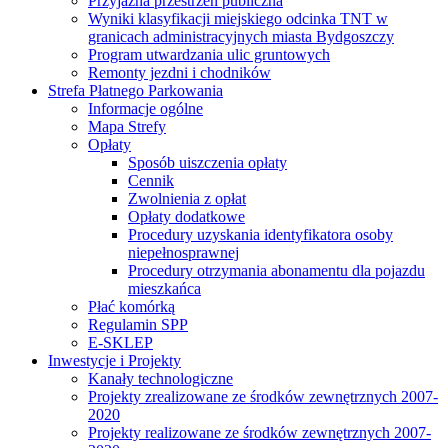
Przyjazna przestrzeń publiczna
Wyniki klasyfikacji miejskiego odcinka TNT w
granicach administracyjnych miasta Bydgoszczy
Program utwardzania ulic gruntowych
Remonty jezdni i chodników
Strefa Płatnego Parkowania
Informacje ogólne
Mapa Strefy
Opłaty
Sposób uiszczenia opłaty
Cennik
Zwolnienia z opłat
Opłaty dodatkowe
Procedury uzyskania identyfikatora osoby
niepełnosprawnej
Procedury otrzymania abonamentu dla pojazdu
mieszkańca
Płać komórką
Regulamin SPP
E-SKLEP
Inwestycje i Projekty
Kanały technologiczne
Projekty zrealizowane ze środków zewnętrznych 2007-
2020
Projekty realizowane ze środków zewnętrznych 2007-