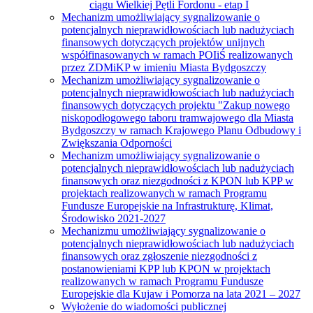
ciągu Wielkiej Pętli Fordonu - etap I
Mechanizm umożliwiający sygnalizowanie o
potencjalnych nieprawidłowościach lub nadużyciach
finansowych dotyczących projektów unijnych
współfinasowanych w ramach POIiŚ realizowanych
przez ZDMiKP w imieniu Miasta Bydgoszczy
Mechanizm umożliwiający sygnalizowanie o
potencjalnych nieprawidłowościach lub nadużyciach
finansowych dotyczących projektu "Zakup nowego
niskopodłogowego taboru tramwajowego dla Miasta
Bydgoszczy w ramach Krajowego Planu Odbudowy i
Zwiększania Odporności
Mechanizm umożliwiający sygnalizowanie o
potencjalnych nieprawidłowościach lub nadużyciach
finansowych oraz niezgodności z KPON lub KPP w
projektach realizowanych w ramach Programu
Fundusze Europejskie na Infrastrukturę, Klimat,
Środowisko 2021-2027
Mechanizmu umożliwiający sygnalizowanie o
potencjalnych nieprawidłowościach lub nadużyciach
finansowych oraz zgłoszenie niezgodności z
postanowieniami KPP lub KPON w projektach
realizowanych w ramach Programu Fundusze
Europejskie dla Kujaw i Pomorza na lata 2021 – 2027
Wyłożenie do wiadomości publicznej