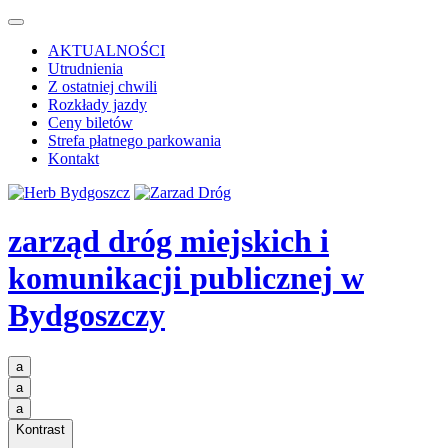
AKTUALNOŚCI
Utrudnienia
Z ostatniej chwili
Rozkłady jazdy
Ceny biletów
Strefa płatnego parkowania
Kontakt
zarząd dróg miejskich i
komunikacji publicznej
w
Bydgoszczy
a
a
a
Kontrast