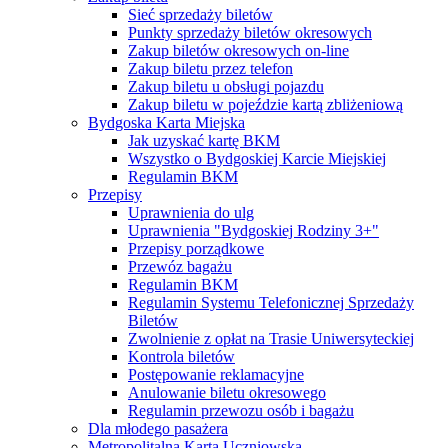
Sieć sprzedaży biletów
Punkty sprzedaży biletów okresowych
Zakup biletów okresowych on-line
Zakup biletu przez telefon
Zakup biletu u obsługi pojazdu
Zakup biletu w pojeździe kartą zbliżeniową
Bydgoska Karta Miejska
Jak uzyskać kartę BKM
Wszystko o Bydgoskiej Karcie Miejskiej
Regulamin BKM
Przepisy
Uprawnienia do ulg
Uprawnienia "Bydgoskiej Rodziny 3+"
Przepisy porządkowe
Przewóz bagażu
Regulamin BKM
Regulamin Systemu Telefonicznej Sprzedaży
Biletów
Zwolnienie z opłat na Trasie Uniwersyteckiej
Kontrola biletów
Postępowanie reklamacyjne
Anulowanie biletu okresowego
Regulamin przewozu osób i bagażu
Dla młodego pasażera
Metropolitalna Karta Uczniowska