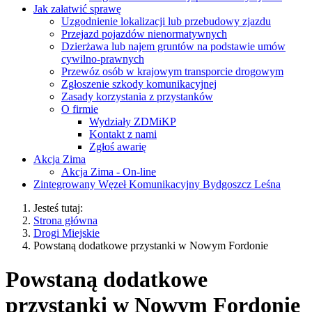
Jak załatwić sprawę
Uzgodnienie lokalizacji lub przebudowy zjazdu
Przejazd pojazdów nienormatywnych
Dzierżawa lub najem gruntów na podstawie umów
cywilno-prawnych
Przewóz osób w krajowym transporcie drogowym
Zgłoszenie szkody komunikacyjnej
Zasady korzystania z przystanków
O firmie
Wydziały ZDMiKP
Kontakt z nami
Zgłoś awarię
Akcja Zima
Akcja Zima - On-line
Zintegrowany Węzeł Komunikacyjny Bydgoszcz Leśna
Jesteś tutaj:
Strona główna
Drogi Miejskie
Powstaną dodatkowe przystanki w Nowym Fordonie
Powstaną dodatkowe
przystanki w Nowym Fordonie