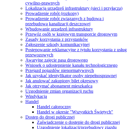
cywilno-prawnych
Lokalizacja urządzeń infrastruktury (sieci i przyłącza)
Prowadzenie robót (rozkopy)
Prowadzenie robót związanych z budowa i
przebudową kanalizacji deszczowej
Wbudowanie urządzeń infrastruktury
Przewóz osób w krajowym transporcie drogowym
Zasady korzystania z przystanków
Zgłoszenie szkody komunikacyjnej
Postępowanie reklamacyjne z tytułu korzystania z usług
przewozowych
Awaryjne zajęcie pasa drogowego
Wniosek o udostępnienie kanału technologicznego
Przejazd pojazdów nienormatywnych
Jak uzyskać identyfikator osoby niepełnosprawnej
Jak anulować zakupiony bilet okresowy
Jak otrzymać abonament mieszkańca
Uzgodnienie zmian organizacji ruchu
Windykacja
Handel
Handel całoroczny
Handel w okresie "Wszystkich Świętych"
Dostęp do drogi publicznej
Zaświadczenie o dostępie do drogi publicznej
Uzgodnienie lokalizacji/przebudowy zjazdu