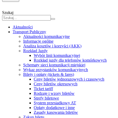
Szukaj
Aktualności
Transport Publiczny
Aktualności komunikacyjne
Informacje ogólne
Analiza kosztów i korzyści (AKK)
Rozkład Jazdy
Wybór linii komunikacyjnej
Rozkład jazdy dla telefonów komórkowych
Schematy sieci komunikacji miejskiej
Wykaz przystanków komunikacyjnych
Bilety i opłaty (tickets & fares)
Ceny biletów jednorazowych i czasowych
Ceny biletów okresowych
Ticket tariff
Rodzaje i wzory biletów
Strefy biletowe
System przesiadkowy AT
Opłaty dodatkowe i inne
Zasady kasowania biletów
Zakup biletu