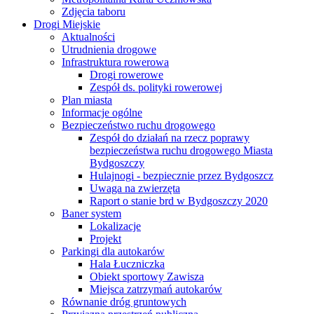
Zdjęcia taboru
Drogi Miejskie
Aktualności
Utrudnienia drogowe
Infrastruktura rowerowa
Drogi rowerowe
Zespół ds. polityki rowerowej
Plan miasta
Informacje ogólne
Bezpieczeństwo ruchu drogowego
Zespół do działań na rzecz poprawy
bezpieczeństwa ruchu drogowego Miasta
Bydgoszczy
Hulajnogi - bezpiecznie przez Bydgoszcz
Uwaga na zwierzęta
Raport o stanie brd w Bydgoszczy 2020
Baner system
Lokalizacje
Projekt
Parkingi dla autokarów
Hala Łuczniczka
Obiekt sportowy Zawisza
Miejsca zatrzymań autokarów
Równanie dróg gruntowych