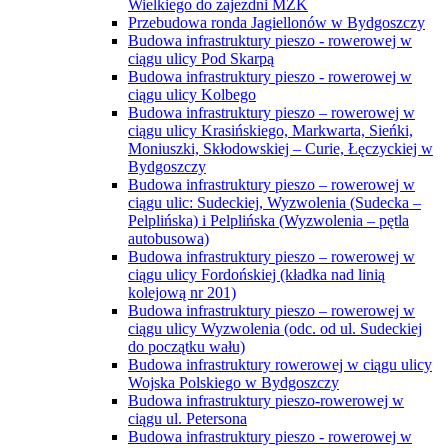
Wielkiego do zajezdni MZK
Przebudowa ronda Jagiellonów w Bydgoszczy
Budowa infrastruktury pieszo - rowerowej w
ciągu ulicy Pod Skarpą
Budowa infrastruktury pieszo - rowerowej w
ciągu ulicy Kolbego
Budowa infrastruktury pieszo – rowerowej w
ciągu ulicy Krasińskiego, Markwarta, Sieńki,
Moniuszki, Skłodowskiej – Curie, Łęczyckiej w
Bydgoszczy
Budowa infrastruktury pieszo – rowerowej w
ciągu ulic: Sudeckiej, Wyzwolenia (Sudecka –
Pelplińska) i Pelplińska (Wyzwolenia – pętla
autobusowa)
Budowa infrastruktury pieszo – rowerowej w
ciągu ulicy Fordońskiej (kładka nad linią
kolejową nr 201)
Budowa infrastruktury pieszo – rowerowej w
ciągu ulicy Wyzwolenia (odc. od ul. Sudeckiej
do początku wału)
Budowa infrastruktury rowerowej w ciągu ulicy
Wojska Polskiego w Bydgoszczy
Budowa infrastruktury pieszo-rowerowej w
ciągu ul. Petersona
Budowa infrastruktury pieszo - rowerowej w