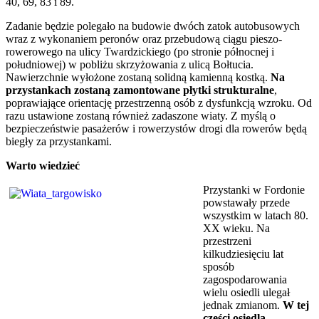
40, 69, 83 i 89.
Zadanie będzie polegało na budowie dwóch zatok autobusowych
wraz z wykonaniem peronów oraz przebudową ciągu pieszo-
rowerowego na ulicy Twardzickiego (po stronie północnej i
południowej) w pobliżu skrzyżowania z ulicą Bołtucia.
Nawierzchnie wyłożone zostaną solidną kamienną kostką.
Na
przystankach zostaną zamontowane płytki strukturalne
,
poprawiające orientację przestrzenną osób z dysfunkcją wzroku. Od
razu ustawione zostaną również zadaszone wiaty. Z myślą o
bezpieczeństwie pasażerów i rowerzystów drogi dla rowerów będą
biegły za przystankami.
Warto wiedzieć
Przystanki w Fordonie
powstawały przede
wszystkim w latach 80.
XX wieku. Na
przestrzeni
kilkudziesięciu lat
sposób
zagospodarowania
wielu osiedli ulegał
jednak zmianom.
W tej
części osiedla