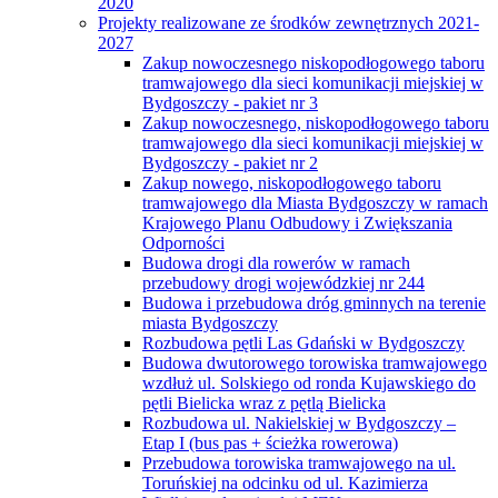
2020
Projekty realizowane ze środków zewnętrznych 2021-
2027
Zakup nowoczesnego niskopodłogowego taboru
tramwajowego dla sieci komunikacji miejskiej w
Bydgoszczy - pakiet nr 3
Zakup nowoczesnego, niskopodłogowego taboru
tramwajowego dla sieci komunikacji miejskiej w
Bydgoszczy - pakiet nr 2
Zakup nowego, niskopodłogowego taboru
tramwajowego dla Miasta Bydgoszczy w ramach
Krajowego Planu Odbudowy i Zwiększania
Odporności
Budowa drogi dla rowerów w ramach
przebudowy drogi wojewódzkiej nr 244
Budowa i przebudowa dróg gminnych na terenie
miasta Bydgoszczy
Rozbudowa pętli Las Gdański w Bydgoszczy
Budowa dwutorowego torowiska tramwajowego
wzdłuż ul. Solskiego od ronda Kujawskiego do
pętli Bielicka wraz z pętlą Bielicka
Rozbudowa ul. Nakielskiej w Bydgoszczy –
Etap I (bus pas + ścieżka rowerowa)
Przebudowa torowiska tramwajowego na ul.
Toruńskiej na odcinku od ul. Kazimierza