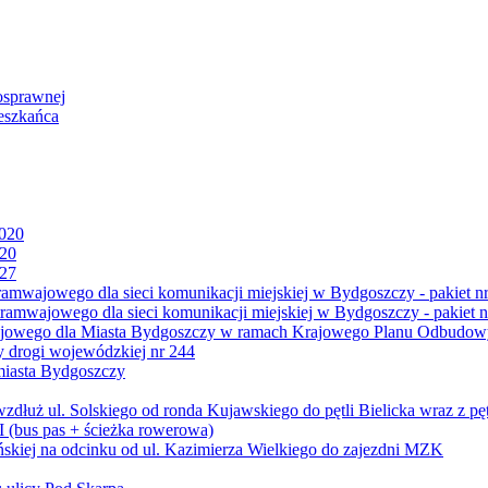
osprawnej
eszkańca
2020
020
027
mwajowego dla sieci komunikacji miejskiej w Bydgoszczy - pakiet nr
amwajowego dla sieci komunikacji miejskiej w Bydgoszczy - pakiet n
jowego dla Miasta Bydgoszczy w ramach Krajowego Planu Odbudowy
 drogi wojewódzkiej nr 244
miasta Bydgoszczy
ż ul. Solskiego od ronda Kujawskiego do pętli Bielicka wraz z pęt
 (bus pas + ścieżka rowerowa)
skiej na odcinku od ul. Kazimierza Wielkiego do zajezdni MZK