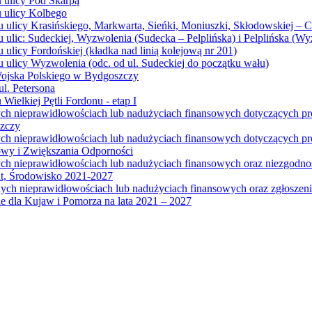
u ulicy Pod Skarpą
u ulicy Kolbego
u ulicy Krasińskiego, Markwarta, Sieńki, Moniuszki, Skłodowskiej – 
 ulic: Sudeckiej, Wyzwolenia (Sudecka – Pelplińska) i Pelplińska (W
 ulicy Fordońskiej (kładka nad linią kolejową nr 201)
 ulicy Wyzwolenia (odc. od ul. Sudeckiej do początku wału)
Wojska Polskiego w Bydgoszczy
l. Petersona
Wielkiej Pętli Fordonu - etap I
ych nieprawidłowościach lub nadużyciach finansowych dotyczących p
szczy
ych nieprawidłowościach lub nadużyciach finansowych dotyczących 
wy i Zwiększania Odporności
ych nieprawidłowościach lub nadużyciach finansowych oraz niezgodn
at, Środowisko 2021-2027
ych nieprawidłowościach lub nadużyciach finansowych oraz zgłosze
 dla Kujaw i Pomorza na lata 2021 – 2027