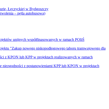
Curie, Łęczyckiej w Bydgoszczy
yzwolenia – pętla autobusowa)
rojektów unijnych współfinasowanych w ramach POIiŚ
projektu "Zakup nowego niskopodłogowego taboru tramwajowego dla
ości z KPON lub KPP w projektach realizowanych w ramach
nie niezgodności z postanowieniami KPP lub KPON w projektach