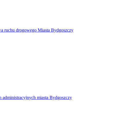
twa ruchu drogowego Miasta Bydgoszczy
h administracyjnych miasta Bydgoszczy