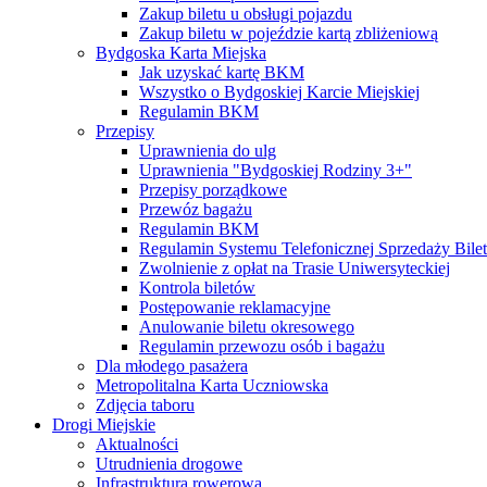
Zakup biletu u obsługi pojazdu
Zakup biletu w pojeździe kartą zbliżeniową
Bydgoska Karta Miejska
Jak uzyskać kartę BKM
Wszystko o Bydgoskiej Karcie Miejskiej
Regulamin BKM
Przepisy
Uprawnienia do ulg
Uprawnienia "Bydgoskiej Rodziny 3+"
Przepisy porządkowe
Przewóz bagażu
Regulamin BKM
Regulamin Systemu Telefonicznej Sprzedaży Bile
Zwolnienie z opłat na Trasie Uniwersyteckiej
Kontrola biletów
Postępowanie reklamacyjne
Anulowanie biletu okresowego
Regulamin przewozu osób i bagażu
Dla młodego pasażera
Metropolitalna Karta Uczniowska
Zdjęcia taboru
Drogi Miejskie
Aktualności
Utrudnienia drogowe
Infrastruktura rowerowa