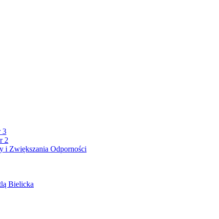
 3
r 2
 i Zwiększania Odporności
lą Bielicka