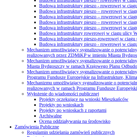
Budowa infrastruktury pieszo - rowerowej w ciąg
Budowa infrastruktury pieszo - rowerowej w ciąg
Budowa infrastruktury pieszo – rowerowej w ciąg
Budowa infrastruktury pieszo – rowerowej w ciągu
Budowa infrastruktury pieszo – rowerowej w ciągu
Budowa infrastruktury pieszo – rowerowej w ciągu
Budowa infrastruktury rowerowej w ciągu ulicy 
Budowa infrastruktury pieszo-rowerowej w ciągu u
Budowa infrastruktury pieszo - rowerowej w ciągu 
Mechanizm umożliwiający sygnalizowanie o potencjaln
realizowanych przez ZDMiKP w imieniu Miasta Bydgo
Mechanizm umożliwiający sygnalizowanie o potencjaln
Miasta Bydgoszczy w ramach Krajowego Planu Odbudo
Mechanizm umożliwiający sygnalizowanie o potencjaln
Programu Fundusze Europejskie na Infrastrukturę, Klim
Mechanizmu umożliwiający sygnalizowanie o potencjaln
realizowanych w ramach Programu Fundusze Europejskie
Wyłożenie do wiadomości publicznej
Projekty oczekujące na wnioski Mieszkańców
Projekty po wnioskach
Projekty po wnioskach z raportami
Archiwalne
Ocena oddziaływania na środowisko
Zamówienia Publiczne
Regulamin udzielania zamówień publicznych