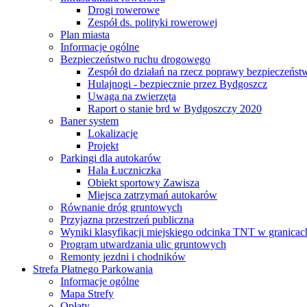
Drogi rowerowe
Zespół ds. polityki rowerowej
Plan miasta
Informacje ogólne
Bezpieczeństwo ruchu drogowego
Zespół do działań na rzecz poprawy bezpieczeńs
Hulajnogi - bezpiecznie przez Bydgoszcz
Uwaga na zwierzęta
Raport o stanie brd w Bydgoszczy 2020
Baner system
Lokalizacje
Projekt
Parkingi dla autokarów
Hala Łuczniczka
Obiekt sportowy Zawisza
Miejsca zatrzymań autokarów
Równanie dróg gruntowych
Przyjazna przestrzeń publiczna
Wyniki klasyfikacji miejskiego odcinka TNT w granicac
Program utwardzania ulic gruntowych
Remonty jezdni i chodników
Strefa Płatnego Parkowania
Informacje ogólne
Mapa Strefy
Opłaty