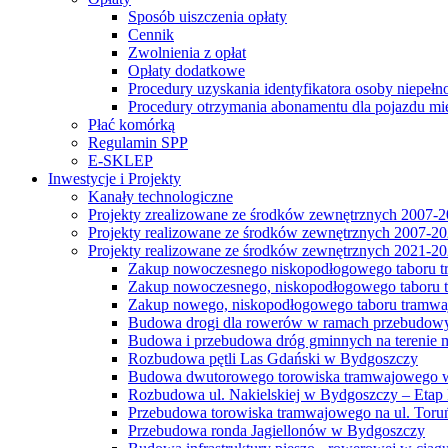
Sposób uiszczenia opłaty
Cennik
Zwolnienia z opłat
Opłaty dodatkowe
Procedury uzyskania identyfikatora osoby niepełn
Procedury otrzymania abonamentu dla pojazdu mi
Płać komórką
Regulamin SPP
E-SKLEP
Inwestycje i Projekty
Kanały technologiczne
Projekty zrealizowane ze środków zewnętrznych 2007-
Projekty realizowane ze środków zewnętrznych 2007-2
Projekty realizowane ze środków zewnętrznych 2021-2
Zakup nowoczesnego niskopodłogowego taboru tra
Zakup nowoczesnego, niskopodłogowego taboru tr
Zakup nowego, niskopodłogowego taboru tramwa
Budowa drogi dla rowerów w ramach przebudowy
Budowa i przebudowa dróg gminnych na terenie 
Rozbudowa pętli Las Gdański w Bydgoszczy
Budowa dwutorowego torowiska tramwajowego wzdłu
Rozbudowa ul. Nakielskiej w Bydgoszczy – Etap I
Przebudowa torowiska tramwajowego na ul. Toruń
Przebudowa ronda Jagiellonów w Bydgoszczy