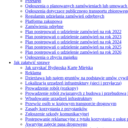
Przetargi
Ogłoszenia o planowanych zamówieniach lub umowac
Ogłoszenia dotyczące publicznego transportu zbioroweg
Regulamin udzielania zamówień odrębnych
Platforma zakupowa
Zamówienia odrębne
Plan postępowań o udzielenie zamówień na rok 2022
Plan postępowań o udzielenie zamówień na rok 2023
Plan postępowań o udzielenie zamówień na rok 2024
Plan postępowań o udzielenie zamówień na rok 2025
Plan postępowań o udzielenie zamówień na rok 2026
Ogłoszenia o zbyciu majątku
Jak załatwić sprawę
Jak uzyskać Bydgoską Kartę Miejską
Reklama
Dzierżawa lub najem gruntów na podstawie umów cywi
Lokalizacja urządzeń infrastruktury (sieci i przyłącza)
Prowadzenie robót (rozkopy)
Prowadzenie robót związanych z budowa i przebudową k
Wbudowanie urządzeń infrastruktury
Przewóz osób w krajowym transporcie drogowym
Zasady korzystania z przystanków
Zgłoszenie szkody komunikacyjnej
Postępowanie reklamacyjne z tytułu korzystania z usłu
Awaryjne zajęcie pasa drogowego