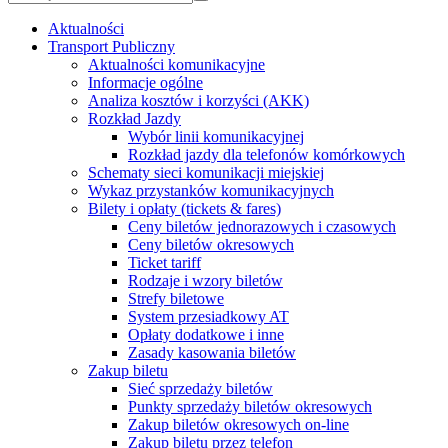
Aktualności
Transport Publiczny
Aktualności komunikacyjne
Informacje ogólne
Analiza kosztów i korzyści (AKK)
Rozkład Jazdy
Wybór linii komunikacyjnej
Rozkład jazdy dla telefonów komórkowych
Schematy sieci komunikacji miejskiej
Wykaz przystanków komunikacyjnych
Bilety i opłaty (tickets & fares)
Ceny biletów jednorazowych i czasowych
Ceny biletów okresowych
Ticket tariff
Rodzaje i wzory biletów
Strefy biletowe
System przesiadkowy AT
Opłaty dodatkowe i inne
Zasady kasowania biletów
Zakup biletu
Sieć sprzedaży biletów
Punkty sprzedaży biletów okresowych
Zakup biletów okresowych on-line
Zakup biletu przez telefon