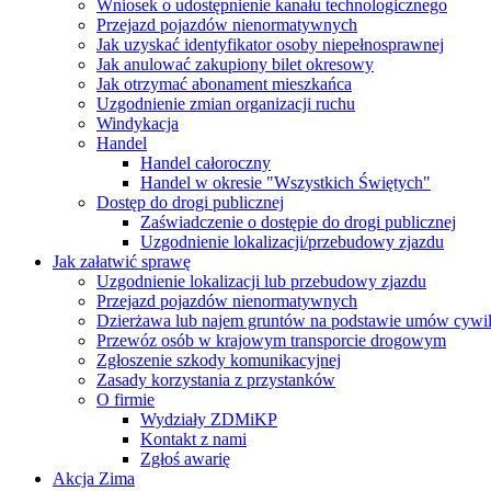
Wniosek o udostępnienie kanału technologicznego
Przejazd pojazdów nienormatywnych
Jak uzyskać identyfikator osoby niepełnosprawnej
Jak anulować zakupiony bilet okresowy
Jak otrzymać abonament mieszkańca
Uzgodnienie zmian organizacji ruchu
Windykacja
Handel
Handel całoroczny
Handel w okresie "Wszystkich Świętych"
Dostęp do drogi publicznej
Zaświadczenie o dostępie do drogi publicznej
Uzgodnienie lokalizacji/przebudowy zjazdu
Jak załatwić sprawę
Uzgodnienie lokalizacji lub przebudowy zjazdu
Przejazd pojazdów nienormatywnych
Dzierżawa lub najem gruntów na podstawie umów cywi
Przewóz osób w krajowym transporcie drogowym
Zgłoszenie szkody komunikacyjnej
Zasady korzystania z przystanków
O firmie
Wydziały ZDMiKP
Kontakt z nami
Zgłoś awarię
Akcja Zima