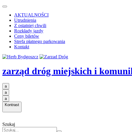
AKTUALNOŚCI
Utrudnienia
Z ostatniej chwili
Rozkłady jazdy
Ceny biletów
Strefa płatnego parkowania
Kontakt
zarząd dróg miejskich i komuni
a
a
a
Kontrast
Szukaj