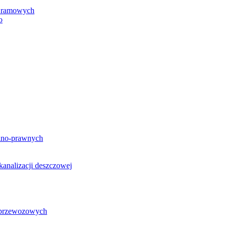
h ramowych
o
lno-prawnych
analizacji deszczowej
g przewozowych