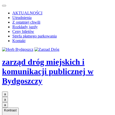
AKTUALNOŚCI
Utrudnienia
Z ostatniej chwili
Rozkłady jazdy
Ceny biletów
Strefa płatnego parkowania
Kontakt
zarząd dróg miejskich i
komunikacji publicznej
w
Bydgoszczy
a
a
a
Kontrast