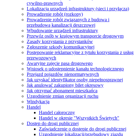
cywilno-prawnych
Lokalizacja urządzeń infrastruktury (sieci i przyłącza)
Prowadzenie robót (rozkopy)
Prowadzenie robót związanych z budowa i
przebudową kanalizacji deszczowej
Wbudowanie urządzeń infrastruktury
Przewóz osób w krajowym transporcie drogowym
Zasady korzystania z przystanków
Zgłoszenie szkody komunikacyjnej
Postępowanie reklamacyjne z tytułu korzystania z usług
przewozowych
Awaryjne zajęcie pasa drogowego
Wniosek o udostępnienie kanału technologicznego
Przejazd pojazdów nienormatywnych
Jak uzyskać identyfikator osoby niepełnosprawnej
Jak anulować zakupiony bilet okresowy
Jak otrzymać abonament mieszkańca
Uzgodnienie zmian organizacji ruchu
Windykacja
Handel
Handel całoroczny
Handel w okresie "Wszystkich Świętych"
Dostęp do drogi publicznej
Zaświadczenie o dostępie do drogi publicznej
Uzgodnienie lokalizacji/przebudowy zjazdu