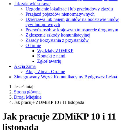
Jak załatwić sprawę
Uzgodnienie lokalizacji lub przebudowy zjazdu
Przejazd pojazdów nienormatywnych
Dzierżawa lub najem gruntów na podstawie umów
cywilno-prawnych
Przewóz osób w krajowym transporcie drogowym
Zgłoszenie szkody komunikacyjnej
Zasady korzystania z przystanków
O firmie
Wydziały ZDMiKP
Kontakt z nami
Zgłoś awarię
Akcja Zima
Akcja Zima - On-line
Zintegrowany Węzeł Komunikacyjny Bydgoszcz Leśna
Jesteś tutaj:
Strona główna
Drogi Miejskie
Jak pracuje ZDMiKP 10 i 11 listopada
Jak pracuje ZDMiKP 10 i 11
listopada