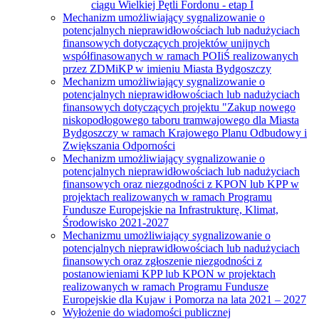
ciągu Wielkiej Pętli Fordonu - etap I
Mechanizm umożliwiający sygnalizowanie o
potencjalnych nieprawidłowościach lub nadużyciach
finansowych dotyczących projektów unijnych
współfinasowanych w ramach POIiŚ realizowanych
przez ZDMiKP w imieniu Miasta Bydgoszczy
Mechanizm umożliwiający sygnalizowanie o
potencjalnych nieprawidłowościach lub nadużyciach
finansowych dotyczących projektu "Zakup nowego
niskopodłogowego taboru tramwajowego dla Miasta
Bydgoszczy w ramach Krajowego Planu Odbudowy i
Zwiększania Odporności
Mechanizm umożliwiający sygnalizowanie o
potencjalnych nieprawidłowościach lub nadużyciach
finansowych oraz niezgodności z KPON lub KPP w
projektach realizowanych w ramach Programu
Fundusze Europejskie na Infrastrukturę, Klimat,
Środowisko 2021-2027
Mechanizmu umożliwiający sygnalizowanie o
potencjalnych nieprawidłowościach lub nadużyciach
finansowych oraz zgłoszenie niezgodności z
postanowieniami KPP lub KPON w projektach
realizowanych w ramach Programu Fundusze
Europejskie dla Kujaw i Pomorza na lata 2021 – 2027
Wyłożenie do wiadomości publicznej