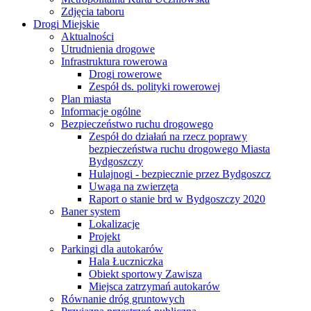
Zdjęcia taboru
Drogi Miejskie
Aktualności
Utrudnienia drogowe
Infrastruktura rowerowa
Drogi rowerowe
Zespół ds. polityki rowerowej
Plan miasta
Informacje ogólne
Bezpieczeństwo ruchu drogowego
Zespół do działań na rzecz poprawy
bezpieczeństwa ruchu drogowego Miasta
Bydgoszczy
Hulajnogi - bezpiecznie przez Bydgoszcz
Uwaga na zwierzęta
Raport o stanie brd w Bydgoszczy 2020
Baner system
Lokalizacje
Projekt
Parkingi dla autokarów
Hala Łuczniczka
Obiekt sportowy Zawisza
Miejsca zatrzymań autokarów
Równanie dróg gruntowych