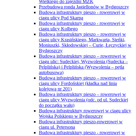
Wielkiego do zajezdni MZK
Przebudowa ronda Jagiellonów w Bydgoszczy
Budowa infrastruktury pieszo - rowerowej w
ciągu ulicy Pod Skarpą
Budowa infrastruktury pieszo - rowerowej w
ciągu ulicy Kolbego
Budowa infrastruktury pieszo – rowerowej w
ciągu ulicy Krasińskiego, Markwarta, Sieńki,
Moniuszki, Skłodowskiej – Curie, Łęczyckiej w
Bydgoszczy
Budowa infrastruktury pieszo – rowerowej w
ciągu ulic: Sudeckiej, Wyzwolenia (Sudecka –
Pelplińska) i Pelplińska (Wyzwolenia – pętla
autobusowa)
Budowa infrastruktury pieszo – rowerowej w
ciągu ulicy Fordońskiej (kładka nad linią
kolejową nr 201)
Budowa infrastruktury pieszo – rowerowej w
ciągu ulicy Wyzwolenia (odc. od ul. Sudeckiej
do początku wału)
Budowa infrastruktury rowerowej w ciągu ulicy
Wojska Polskiego w Bydgoszczy
Budowa infrastruktury pieszo-rowerowej w
ciągu ul. Petersona
Budowa infrastruktury pieszo - rowerowej w