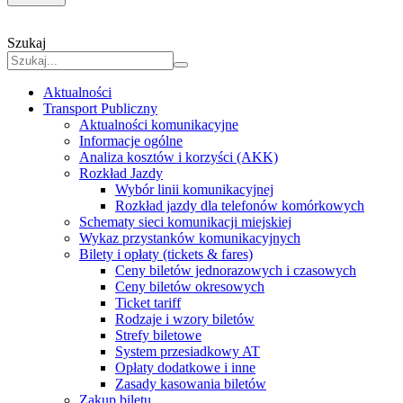
Szukaj
Aktualności
Transport Publiczny
Aktualności komunikacyjne
Informacje ogólne
Analiza kosztów i korzyści (AKK)
Rozkład Jazdy
Wybór linii komunikacyjnej
Rozkład jazdy dla telefonów komórkowych
Schematy sieci komunikacji miejskiej
Wykaz przystanków komunikacyjnych
Bilety i opłaty (tickets & fares)
Ceny biletów jednorazowych i czasowych
Ceny biletów okresowych
Ticket tariff
Rodzaje i wzory biletów
Strefy biletowe
System przesiadkowy AT
Opłaty dodatkowe i inne
Zasady kasowania biletów
Zakup biletu