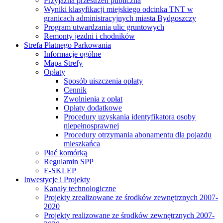
Przyjazna przestrzeń publiczna
Wyniki klasyfikacji miejskiego odcinka TNT w
granicach administracyjnych miasta Bydgoszczy
Program utwardzania ulic gruntowych
Remonty jezdni i chodników
Strefa Płatnego Parkowania
Informacje ogólne
Mapa Strefy
Opłaty
Sposób uiszczenia opłaty
Cennik
Zwolnienia z opłat
Opłaty dodatkowe
Procedury uzyskania identyfikatora osoby
niepełnosprawnej
Procedury otrzymania abonamentu dla pojazdu
mieszkańca
Płać komórką
Regulamin SPP
E-SKLEP
Inwestycje i Projekty
Kanały technologiczne
Projekty zrealizowane ze środków zewnętrznych 2007-
2020
Projekty realizowane ze środków zewnętrznych 2007-