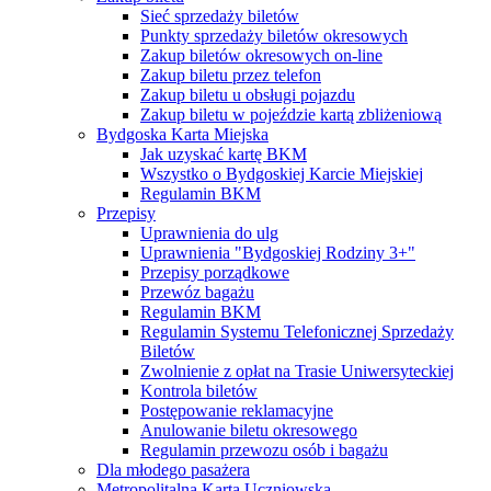
Sieć sprzedaży biletów
Punkty sprzedaży biletów okresowych
Zakup biletów okresowych on-line
Zakup biletu przez telefon
Zakup biletu u obsługi pojazdu
Zakup biletu w pojeździe kartą zbliżeniową
Bydgoska Karta Miejska
Jak uzyskać kartę BKM
Wszystko o Bydgoskiej Karcie Miejskiej
Regulamin BKM
Przepisy
Uprawnienia do ulg
Uprawnienia "Bydgoskiej Rodziny 3+"
Przepisy porządkowe
Przewóz bagażu
Regulamin BKM
Regulamin Systemu Telefonicznej Sprzedaży
Biletów
Zwolnienie z opłat na Trasie Uniwersyteckiej
Kontrola biletów
Postępowanie reklamacyjne
Anulowanie biletu okresowego
Regulamin przewozu osób i bagażu
Dla młodego pasażera
Metropolitalna Karta Uczniowska