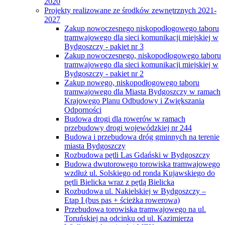
2020
Projekty realizowane ze środków zewnętrznych 2021-
2027
Zakup nowoczesnego niskopodłogowego taboru
tramwajowego dla sieci komunikacji miejskiej w
Bydgoszczy - pakiet nr 3
Zakup nowoczesnego, niskopodłogowego taboru
tramwajowego dla sieci komunikacji miejskiej w
Bydgoszczy - pakiet nr 2
Zakup nowego, niskopodłogowego taboru
tramwajowego dla Miasta Bydgoszczy w ramach
Krajowego Planu Odbudowy i Zwiększania
Odporności
Budowa drogi dla rowerów w ramach
przebudowy drogi wojewódzkiej nr 244
Budowa i przebudowa dróg gminnych na terenie
miasta Bydgoszczy
Rozbudowa pętli Las Gdański w Bydgoszczy
Budowa dwutorowego torowiska tramwajowego
wzdłuż ul. Solskiego od ronda Kujawskiego do
pętli Bielicka wraz z pętlą Bielicka
Rozbudowa ul. Nakielskiej w Bydgoszczy –
Etap I (bus pas + ścieżka rowerowa)
Przebudowa torowiska tramwajowego na ul.
Toruńskiej na odcinku od ul. Kazimierza