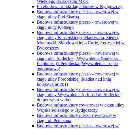
Wielkiego do zajezdni MZK
Przebudowa ronda Jagiellonów w Bydgoszczy
Budowa infrastruktury pieszo - rowerowej w
ciągu ulicy Pod Skarpą
Budowa infrastruktury pieszo - rowerowej w
ciągu ulicy Kolbego
Budowa infrastruktury pieszo – rowerowej w
ciągu ulicy Krasińskiego, Markwarta, Sieńki,
Moniuszki, Skłodowskiej – Curie, Łęczyckiej w
Bydgoszczy
Budowa infrastruktury pieszo – rowerowej w
ciągu ulic: Sudeckiej, Wyzwolenia (Sudecka –
Pelplińska) i Pelplińska (Wyzwolenia – pętla
autobusowa)
Budowa infrastruktury pieszo – rowerowej w
ciągu ulicy Fordońskiej (kładka nad linią
kolejową nr 201)
Budowa infrastruktury pieszo – rowerowej w
ciągu ulicy Wyzwolenia (odc. od ul. Sudeckiej
do początku wału)
Budowa infrastruktury rowerowej w ciągu ulicy
Wojska Polskiego w Bydgoszczy
Budowa infrastruktury pieszo-rowerowej w
ciągu ul. Petersona
Budowa infrastruktury pieszo - rowerowej w