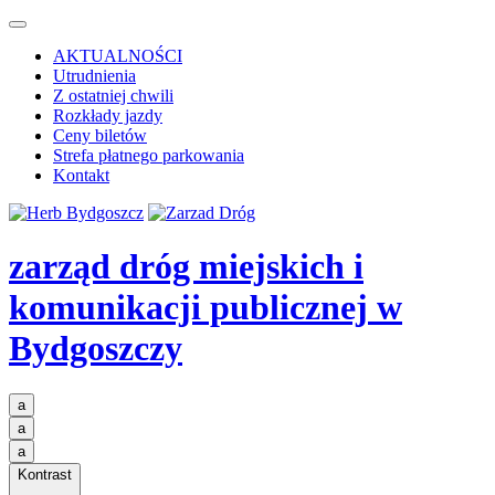
AKTUALNOŚCI
Utrudnienia
Z ostatniej chwili
Rozkłady jazdy
Ceny biletów
Strefa płatnego parkowania
Kontakt
zarząd dróg miejskich i
komunikacji publicznej
w
Bydgoszczy
a
a
a
Kontrast