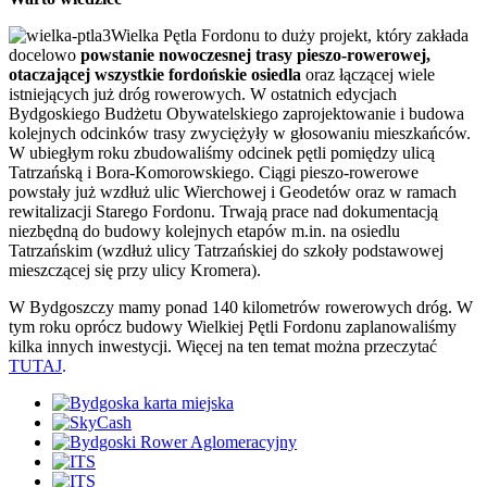
Wielka Pętla Fordonu to duży projekt, który zakłada
docelowo
powstanie nowoczesnej trasy pieszo-rowerowej,
otaczającej wszystkie fordońskie osiedla
oraz łączącej wiele
istniejących już dróg rowerowych. W ostatnich edycjach
Bydgoskiego Budżetu Obywatelskiego zaprojektowanie i budowa
kolejnych odcinków trasy zwyciężyły w głosowaniu mieszkańców.
W ubiegłym roku zbudowaliśmy odcinek pętli pomiędzy ulicą
Tatrzańską i Bora-Komorowskiego. Ciągi pieszo-rowerowe
powstały już wzdłuż ulic Wierchowej i Geodetów oraz w ramach
rewitalizacji Starego Fordonu. Trwają prace nad dokumentacją
niezbędną do budowy kolejnych etapów m.in. na osiedlu
Tatrzańskim (wzdłuż ulicy Tatrzańskiej do szkoły podstawowej
mieszczącej się przy ulicy Kromera).
W Bydgoszczy mamy ponad 140 kilometrów rowerowych dróg. W
tym roku oprócz budowy Wielkiej Pętli Fordonu zaplanowaliśmy
kilka innych inwestycji. Więcej na ten temat można przeczytać
TUTAJ
.