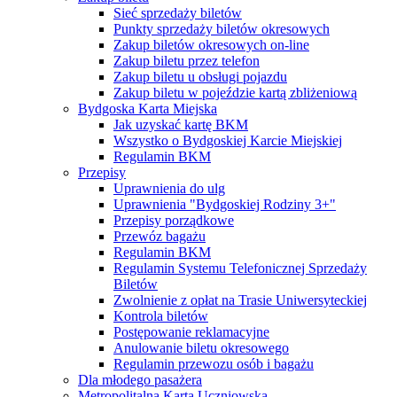
Sieć sprzedaży biletów
Punkty sprzedaży biletów okresowych
Zakup biletów okresowych on-line
Zakup biletu przez telefon
Zakup biletu u obsługi pojazdu
Zakup biletu w pojeździe kartą zbliżeniową
Bydgoska Karta Miejska
Jak uzyskać kartę BKM
Wszystko o Bydgoskiej Karcie Miejskiej
Regulamin BKM
Przepisy
Uprawnienia do ulg
Uprawnienia "Bydgoskiej Rodziny 3+"
Przepisy porządkowe
Przewóz bagażu
Regulamin BKM
Regulamin Systemu Telefonicznej Sprzedaży
Biletów
Zwolnienie z opłat na Trasie Uniwersyteckiej
Kontrola biletów
Postępowanie reklamacyjne
Anulowanie biletu okresowego
Regulamin przewozu osób i bagażu
Dla młodego pasażera
Metropolitalna Karta Uczniowska