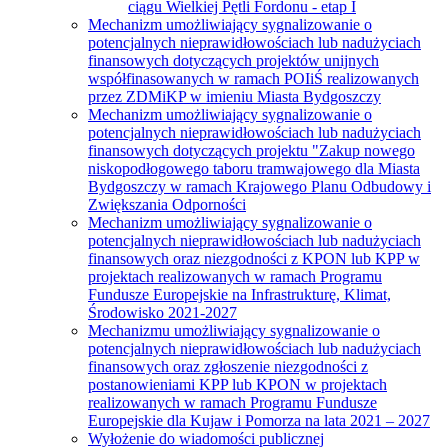
ciągu Wielkiej Pętli Fordonu - etap I
Mechanizm umożliwiający sygnalizowanie o
potencjalnych nieprawidłowościach lub nadużyciach
finansowych dotyczących projektów unijnych
współfinasowanych w ramach POIiŚ realizowanych
przez ZDMiKP w imieniu Miasta Bydgoszczy
Mechanizm umożliwiający sygnalizowanie o
potencjalnych nieprawidłowościach lub nadużyciach
finansowych dotyczących projektu "Zakup nowego
niskopodłogowego taboru tramwajowego dla Miasta
Bydgoszczy w ramach Krajowego Planu Odbudowy i
Zwiększania Odporności
Mechanizm umożliwiający sygnalizowanie o
potencjalnych nieprawidłowościach lub nadużyciach
finansowych oraz niezgodności z KPON lub KPP w
projektach realizowanych w ramach Programu
Fundusze Europejskie na Infrastrukturę, Klimat,
Środowisko 2021-2027
Mechanizmu umożliwiający sygnalizowanie o
potencjalnych nieprawidłowościach lub nadużyciach
finansowych oraz zgłoszenie niezgodności z
postanowieniami KPP lub KPON w projektach
realizowanych w ramach Programu Fundusze
Europejskie dla Kujaw i Pomorza na lata 2021 – 2027
Wyłożenie do wiadomości publicznej