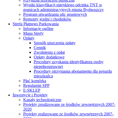
Przyjazna przestrzeń publiczna
Wyniki klasyfikacji miejskiego odcinka TNT w
granicach administracyjnych miasta Bydgoszczy
Program utwardzania ulic gruntowych
Remonty jezdni i chodników
Strefa Płatnego Parkowania
Informacje ogólne
Mapa Strefy
Opłaty
Sposób uiszczenia opłaty
Cennik
Zwolnienia z opłat
Opłaty dodatkowe
Procedury uzyskania identyfikatora osoby
niepełnosprawnej
Procedury otrzymania abonamentu dla pojazdu
mieszkańca
Płać komórką
Regulamin SPP
E-SKLEP
Inwestycje i Projekty
Kanały technologiczne
Projekty zrealizowane ze środków zewnętrznych 2007-
2020
Projekty realizowane ze środków zewnętrznych 2007-