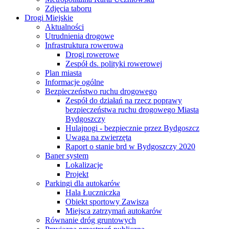
Zdjęcia taboru
Drogi Miejskie
Aktualności
Utrudnienia drogowe
Infrastruktura rowerowa
Drogi rowerowe
Zespół ds. polityki rowerowej
Plan miasta
Informacje ogólne
Bezpieczeństwo ruchu drogowego
Zespół do działań na rzecz poprawy
bezpieczeństwa ruchu drogowego Miasta
Bydgoszczy
Hulajnogi - bezpiecznie przez Bydgoszcz
Uwaga na zwierzęta
Raport o stanie brd w Bydgoszczy 2020
Baner system
Lokalizacje
Projekt
Parkingi dla autokarów
Hala Łuczniczka
Obiekt sportowy Zawisza
Miejsca zatrzymań autokarów
Równanie dróg gruntowych