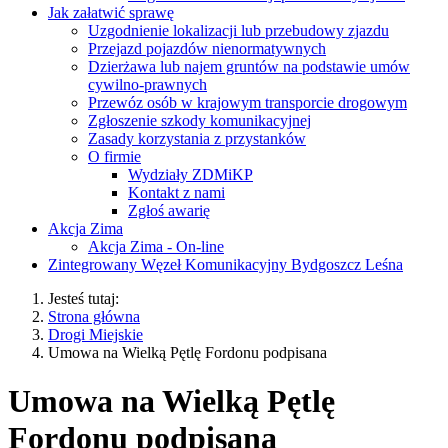
Jak załatwić sprawę
Uzgodnienie lokalizacji lub przebudowy zjazdu
Przejazd pojazdów nienormatywnych
Dzierżawa lub najem gruntów na podstawie umów
cywilno-prawnych
Przewóz osób w krajowym transporcie drogowym
Zgłoszenie szkody komunikacyjnej
Zasady korzystania z przystanków
O firmie
Wydziały ZDMiKP
Kontakt z nami
Zgłoś awarię
Akcja Zima
Akcja Zima - On-line
Zintegrowany Węzeł Komunikacyjny Bydgoszcz Leśna
Jesteś tutaj:
Strona główna
Drogi Miejskie
Umowa na Wielką Pętlę Fordonu podpisana
Umowa na Wielką Pętlę
Fordonu podpisana