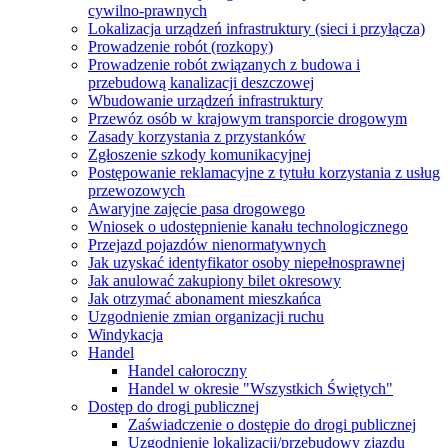
cywilno-prawnych
Lokalizacja urządzeń infrastruktury (sieci i przyłącza)
Prowadzenie robót (rozkopy)
Prowadzenie robót związanych z budowa i
przebudową kanalizacji deszczowej
Wbudowanie urządzeń infrastruktury
Przewóz osób w krajowym transporcie drogowym
Zasady korzystania z przystanków
Zgłoszenie szkody komunikacyjnej
Postępowanie reklamacyjne z tytułu korzystania z usług
przewozowych
Awaryjne zajęcie pasa drogowego
Wniosek o udostępnienie kanału technologicznego
Przejazd pojazdów nienormatywnych
Jak uzyskać identyfikator osoby niepełnosprawnej
Jak anulować zakupiony bilet okresowy
Jak otrzymać abonament mieszkańca
Uzgodnienie zmian organizacji ruchu
Windykacja
Handel
Handel całoroczny
Handel w okresie "Wszystkich Świętych"
Dostęp do drogi publicznej
Zaświadczenie o dostępie do drogi publicznej
Uzgodnienie lokalizacji/przebudowy zjazdu