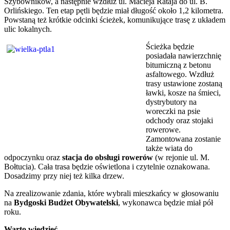
Szybowników, a następnie wzdłuż ul. Macieja Rataja do ul. B.
Orlińskiego. Ten etap pętli będzie miał długość około 1,2 kilometra.
Powstaną też krótkie odcinki ścieżek, komunikujące trasę z układem
ulic lokalnych.
Ścieżka będzie
posiadała nawierzchnię
bitumiczną z betonu
asfaltowego. Wzdłuż
trasy ustawione zostaną
ławki, kosze na śmieci,
dystrybutory na
woreczki na psie
odchody oraz stojaki
rowerowe.
Zamontowana zostanie
także wiata do
odpoczynku oraz
stacja do obsługi rowerów
(w rejonie ul. M.
Bołtucia). Cała trasa będzie oświetlona i czytelnie oznakowana.
Dosadzimy przy niej też kilka drzew.
Na zrealizowanie zdania, które wybrali mieszkańcy w głosowaniu
na
Bydgoski Budżet Obywatelski
, wykonawca będzie miał pół
roku.
Warto wiedzieć