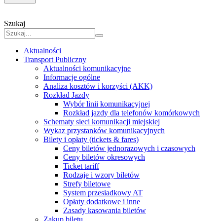
Szukaj
Aktualności
Transport Publiczny
Aktualności komunikacyjne
Informacje ogólne
Analiza kosztów i korzyści (AKK)
Rozkład Jazdy
Wybór linii komunikacyjnej
Rozkład jazdy dla telefonów komórkowych
Schematy sieci komunikacji miejskiej
Wykaz przystanków komunikacyjnych
Bilety i opłaty (tickets & fares)
Ceny biletów jednorazowych i czasowych
Ceny biletów okresowych
Ticket tariff
Rodzaje i wzory biletów
Strefy biletowe
System przesiadkowy AT
Opłaty dodatkowe i inne
Zasady kasowania biletów
Zakup biletu