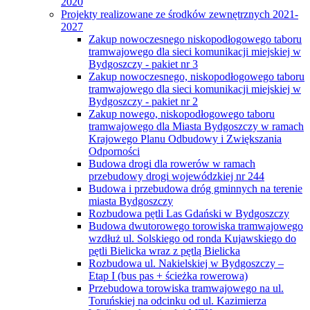
2020
Projekty realizowane ze środków zewnętrznych 2021-
2027
Zakup nowoczesnego niskopodłogowego taboru
tramwajowego dla sieci komunikacji miejskiej w
Bydgoszczy - pakiet nr 3
Zakup nowoczesnego, niskopodłogowego taboru
tramwajowego dla sieci komunikacji miejskiej w
Bydgoszczy - pakiet nr 2
Zakup nowego, niskopodłogowego taboru
tramwajowego dla Miasta Bydgoszczy w ramach
Krajowego Planu Odbudowy i Zwiększania
Odporności
Budowa drogi dla rowerów w ramach
przebudowy drogi wojewódzkiej nr 244
Budowa i przebudowa dróg gminnych na terenie
miasta Bydgoszczy
Rozbudowa pętli Las Gdański w Bydgoszczy
Budowa dwutorowego torowiska tramwajowego
wzdłuż ul. Solskiego od ronda Kujawskiego do
pętli Bielicka wraz z pętlą Bielicka
Rozbudowa ul. Nakielskiej w Bydgoszczy –
Etap I (bus pas + ścieżka rowerowa)
Przebudowa torowiska tramwajowego na ul.
Toruńskiej na odcinku od ul. Kazimierza