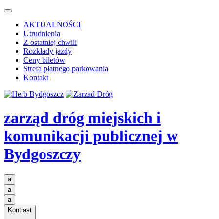
AKTUALNOŚCI
Utrudnienia
Z ostatniej chwili
Rozkłady jazdy
Ceny biletów
Strefa płatnego parkowania
Kontakt
zarząd dróg miejskich i
komunikacji publicznej
w
Bydgoszczy
a
a
a
Kontrast