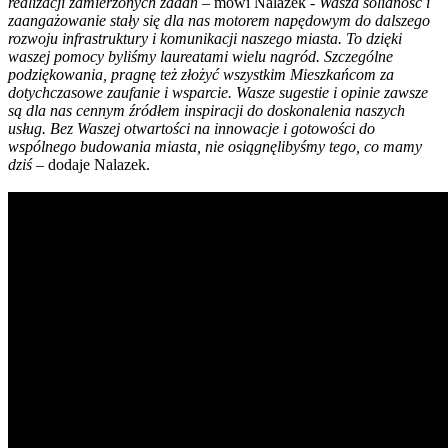
realizacji zamierzonych zadań
– mówi Nalazek -
Wasza solidność i
zaangażowanie stały się dla nas motorem napędowym do dalszego
rozwoju infrastruktury i komunikacji naszego miasta. To dzięki
waszej pomocy byliśmy laureatami wielu nagród. Szczególne
podziękowania, pragnę też złożyć wszystkim Mieszkańcom za
dotychczasowe zaufanie i wsparcie. Wasze sugestie i opinie zawsze
są dla nas cennym źródłem inspiracji do doskonalenia naszych
usług. Bez Waszej otwartości na innowacje i gotowości do
wspólnego budowania miasta, nie osiągnęlibyśmy tego, co mamy
dziś
– dodaje Nalazek.