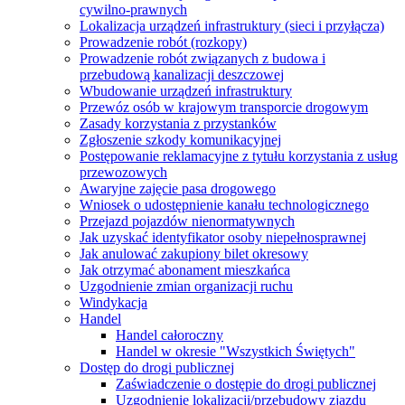
cywilno-prawnych
Lokalizacja urządzeń infrastruktury (sieci i przyłącza)
Prowadzenie robót (rozkopy)
Prowadzenie robót związanych z budowa i
przebudową kanalizacji deszczowej
Wbudowanie urządzeń infrastruktury
Przewóz osób w krajowym transporcie drogowym
Zasady korzystania z przystanków
Zgłoszenie szkody komunikacyjnej
Postępowanie reklamacyjne z tytułu korzystania z usług
przewozowych
Awaryjne zajęcie pasa drogowego
Wniosek o udostępnienie kanału technologicznego
Przejazd pojazdów nienormatywnych
Jak uzyskać identyfikator osoby niepełnosprawnej
Jak anulować zakupiony bilet okresowy
Jak otrzymać abonament mieszkańca
Uzgodnienie zmian organizacji ruchu
Windykacja
Handel
Handel całoroczny
Handel w okresie "Wszystkich Świętych"
Dostęp do drogi publicznej
Zaświadczenie o dostępie do drogi publicznej
Uzgodnienie lokalizacji/przebudowy zjazdu