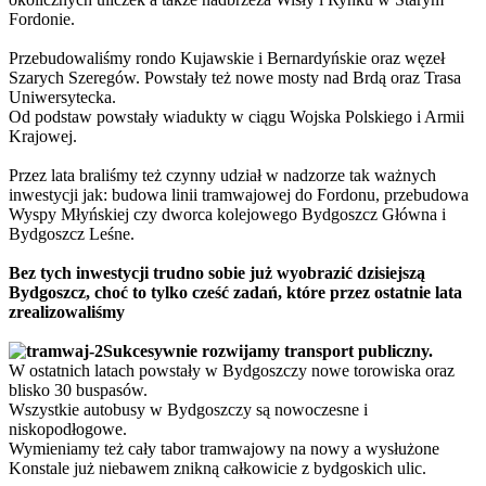
Fordonie.
Przebudowaliśmy rondo Kujawskie i Bernardyńskie oraz węzeł
Szarych Szeregów. Powstały też nowe mosty nad Brdą oraz Trasa
Uniwersytecka.
Od podstaw powstały wiadukty w ciągu Wojska Polskiego i Armii
Krajowej.
Przez lata braliśmy też czynny udział w nadzorze tak ważnych
inwestycji jak: budowa linii tramwajowej do Fordonu, przebudowa
Wyspy Młyńskiej czy dworca kolejowego Bydgoszcz Główna i
Bydgoszcz Leśne.
Bez tych inwestycji trudno sobie już wyobrazić dzisiejszą
Bydgoszcz, choć to tylko cześć zadań, które przez ostatnie lata
zrealizowaliśmy
Sukcesywnie rozwijamy transport publiczny.
W ostatnich latach powstały w Bydgoszczy nowe torowiska oraz
blisko 30 buspasów.
Wszystkie autobusy w Bydgoszczy są nowoczesne i
niskopodłogowe.
Wymieniamy też cały tabor tramwajowy na nowy a wysłużone
Konstale już niebawem znikną całkowicie z bydgoskich ulic.