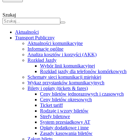
Szukaj
Aktualności
Transport Publiczny
Aktualności komunikacyjne
Informacje ogólne
Analiza kosztów i korzyści (AKK)
Rozkład Jazdy
Wybór linii komunikacyjnej
Rozkład jazdy dla telefonów komórkowych
Schematy sieci komunikacji miejskiej
Wykaz przystanków komunikacyjnych
Bilety i opłaty (tickets & fares)
Ceny biletów jednorazowych i czasowych
Ceny biletów okresowych
Ticket tariff
Rodzaje i wzory biletów
Strefy biletowe
System przesiadkowy AT
Opłaty dodatkowe i inne
Zasady kasowania biletów
Zakup biletu