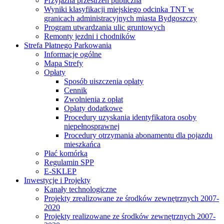
Przyjazna przestrzeń publiczna
Wyniki klasyfikacji miejskiego odcinka TNT w
granicach administracyjnych miasta Bydgoszczy
Program utwardzania ulic gruntowych
Remonty jezdni i chodników
Strefa Płatnego Parkowania
Informacje ogólne
Mapa Strefy
Opłaty
Sposób uiszczenia opłaty
Cennik
Zwolnienia z opłat
Opłaty dodatkowe
Procedury uzyskania identyfikatora osoby
niepełnosprawnej
Procedury otrzymania abonamentu dla pojazdu
mieszkańca
Płać komórką
Regulamin SPP
E-SKLEP
Inwestycje i Projekty
Kanały technologiczne
Projekty zrealizowane ze środków zewnętrznych 2007-
2020
Projekty realizowane ze środków zewnętrznych 2007-