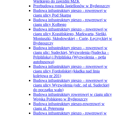
Wielkiego do zajezdni MZK
Przebudowa ronda Jagiellonów w Bydgoszczy
Budowa infrastruktury pieszo - rowerowej w
ciągu ulicy Pod Skarpą
Budowa infrastruktury pieszo - rowerowej w
ciągu ulicy Kolbego
Budowa infrastruktury pieszo – rowerowej w
ciągu ulicy Krasińskiego, Markwarta, Sieńki,
Moniuszki, Skłodowskiej – Curie, Łęczyckiej w
Bydgoszczy
Budowa infrastruktury pieszo – rowerowej w
ciągu ulic: Sudeckiej, Wyzwolenia (Sudecka –
Pelplińska) i Pelplińska (Wyzwolenia – pętla
autobusowa)
Budowa infrastruktury pieszo – rowerowej w
ciągu ulicy Fordońskiej (kładka nad linią
kolejową nr 201)
Budowa infrastruktury pieszo – rowerowej w
ciągu ulicy Wyzwolenia (odc. od ul. Sudeckiej
do początku wału)
Budowa infrastruktury rowerowej w ciągu ulicy
Wojska Polskiego w Bydgoszczy
Budowa infrastruktury pieszo-rowerowej w
ciągu ul. Petersona
Budowa infrastruktury pieszo - rowerowej w