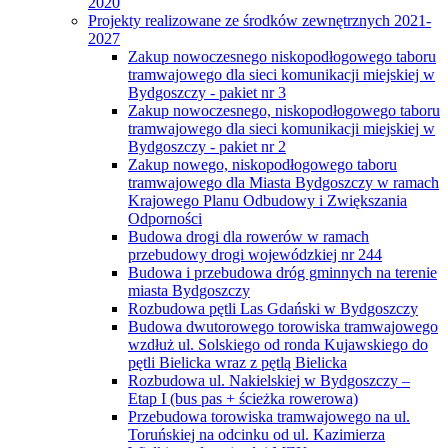
2020
Projekty realizowane ze środków zewnętrznych 2021-
2027
Zakup nowoczesnego niskopodłogowego taboru
tramwajowego dla sieci komunikacji miejskiej w
Bydgoszczy - pakiet nr 3
Zakup nowoczesnego, niskopodłogowego taboru
tramwajowego dla sieci komunikacji miejskiej w
Bydgoszczy - pakiet nr 2
Zakup nowego, niskopodłogowego taboru
tramwajowego dla Miasta Bydgoszczy w ramach
Krajowego Planu Odbudowy i Zwiększania
Odporności
Budowa drogi dla rowerów w ramach
przebudowy drogi wojewódzkiej nr 244
Budowa i przebudowa dróg gminnych na terenie
miasta Bydgoszczy
Rozbudowa pętli Las Gdański w Bydgoszczy
Budowa dwutorowego torowiska tramwajowego
wzdłuż ul. Solskiego od ronda Kujawskiego do
pętli Bielicka wraz z pętlą Bielicka
Rozbudowa ul. Nakielskiej w Bydgoszczy –
Etap I (bus pas + ścieżka rowerowa)
Przebudowa torowiska tramwajowego na ul.
Toruńskiej na odcinku od ul. Kazimierza