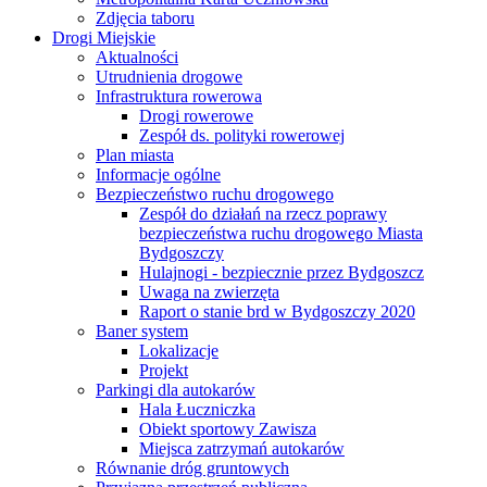
Zdjęcia taboru
Drogi Miejskie
Aktualności
Utrudnienia drogowe
Infrastruktura rowerowa
Drogi rowerowe
Zespół ds. polityki rowerowej
Plan miasta
Informacje ogólne
Bezpieczeństwo ruchu drogowego
Zespół do działań na rzecz poprawy
bezpieczeństwa ruchu drogowego Miasta
Bydgoszczy
Hulajnogi - bezpiecznie przez Bydgoszcz
Uwaga na zwierzęta
Raport o stanie brd w Bydgoszczy 2020
Baner system
Lokalizacje
Projekt
Parkingi dla autokarów
Hala Łuczniczka
Obiekt sportowy Zawisza
Miejsca zatrzymań autokarów
Równanie dróg gruntowych