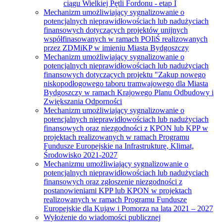
ciągu Wielkiej Pętli Fordonu - etap I
Mechanizm umożliwiający sygnalizowanie o
potencjalnych nieprawidłowościach lub nadużyciach
finansowych dotyczących projektów unijnych
współfinasowanych w ramach POIiŚ realizowanych
przez ZDMiKP w imieniu Miasta Bydgoszczy
Mechanizm umożliwiający sygnalizowanie o
potencjalnych nieprawidłowościach lub nadużyciach
finansowych dotyczących projektu "Zakup nowego
niskopodłogowego taboru tramwajowego dla Miasta
Bydgoszczy w ramach Krajowego Planu Odbudowy i
Zwiększania Odporności
Mechanizm umożliwiający sygnalizowanie o
potencjalnych nieprawidłowościach lub nadużyciach
finansowych oraz niezgodności z KPON lub KPP w
projektach realizowanych w ramach Programu
Fundusze Europejskie na Infrastrukturę, Klimat,
Środowisko 2021-2027
Mechanizmu umożliwiający sygnalizowanie o
potencjalnych nieprawidłowościach lub nadużyciach
finansowych oraz zgłoszenie niezgodności z
postanowieniami KPP lub KPON w projektach
realizowanych w ramach Programu Fundusze
Europejskie dla Kujaw i Pomorza na lata 2021 – 2027
Wyłożenie do wiadomości publicznej