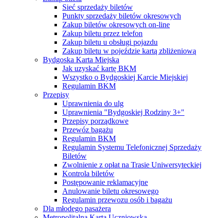
Sieć sprzedaży biletów
Punkty sprzedaży biletów okresowych
Zakup biletów okresowych on-line
Zakup biletu przez telefon
Zakup biletu u obsługi pojazdu
Zakup biletu w pojeździe kartą zbliżeniową
Bydgoska Karta Miejska
Jak uzyskać kartę BKM
Wszystko o Bydgoskiej Karcie Miejskiej
Regulamin BKM
Przepisy
Uprawnienia do ulg
Uprawnienia "Bydgoskiej Rodziny 3+"
Przepisy porządkowe
Przewóz bagażu
Regulamin BKM
Regulamin Systemu Telefonicznej Sprzedaży
Biletów
Zwolnienie z opłat na Trasie Uniwersyteckiej
Kontrola biletów
Postępowanie reklamacyjne
Anulowanie biletu okresowego
Regulamin przewozu osób i bagażu
Dla młodego pasażera
Metropolitalna Karta Uczniowska