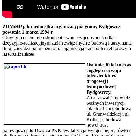
ZDMiKP jako jednostka organizacyjna gminy Bydgoszcz,
powstała 1 marca 1994 r.
Głównym celem było skoncentrowanie w jednym ośrodku
decyzyjno-realizacyjnym zadań związanych z budową i utrzymania
dróg, zarządzania ruchem oraz organizacją transportem zbiorowym
na terenie miasta.
Ostatnie 30 lat to czas
ciągłego rozwoju
infrastruktury
drogowej i
transportowej
Bydgoszczy.
Zrealizowaliśmy wiele
ważnych inwestycji,
takich jak: przebudowa
ul. Grunwaldzkiej i ul.
Kolbego, budowa
nowej trasy
tramwajowej do Dworca PKP. rewitalizacja Bydgoskiej Starówki i
okolicznych uliczek a także nadbrzeża Wisły i Rynku w Starym