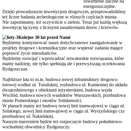
oświetlenie uliczne na
energooszczędne.
Dzięki prowadzonym inwestycjom drogowym, przeprowadziliśmy
też liczne badania archeologiczne w różnych częściach miasta.
Nie zapominamy, też oczywiście o zieleni. Teraz już każdą większą
inwestycję łączymy z licznymi nasadzeniami drzew i krzewów.
Kolejne 30 lat przed Nami
Będziemy kontynuować nasze dotychczasowe zaangażowanie w
projekty drogowe i komunikacyjne oraz wspierać zadania mające
poprawić życie mieszkańców.
Będziemy rozwijać i wprowadzać nowatorskie rozwiązania, które
mamy nadzieję, nie tylko spełniają ale i przewyższają oczekiwania
Bydgoszczan.
Najbliższe lata to m.in. budowa nowej infrastruktury drogowo-
torowej wzdłuż ul. Toruńskiej, rozbudowa ul. Kamiennej do układu
dwujezdniowego z obiektami inżynierskimi, budowa węzła
Wschód, budowa nowych wiaduktów Warszawskich, przebudowa
mostu Pomorskiego i mostów Solidarności.
W planach mamy też budowę nowej linii tramwajowej w ciągu ul.
Solskiego, nowej linii tramwajowej w ciągu ul. Wyszyńskiego czy
przebudowę ul. Nakielskiej.
Naszym marzeniem będzie też rozpoczęcie budowy południowo-
wschodniej obwodnicy Bydgoszczy.