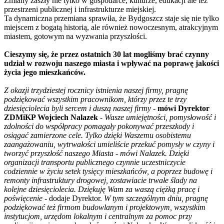
Zmiany zaszły nie tylko w gospodarce, kulturze, edukacji ale też
przestrzeni publicznej i infrastrukturze miejskiej.
Ta dynamiczna przemiana sprawiła, że Bydgoszcz staje się nie tylko
miejscem z bogatą historią, ale również nowoczesnym, atrakcyjnym
miastem, gotowym na wyzwania przyszłości.
Cieszymy się, że przez ostatnich 30 lat mogliśmy brać czynny
udział w rozwoju naszego miasta i wpływać na poprawę jakości
życia jego mieszkańców.
Z okazji trzydziestej rocznicy istnienia naszej firmy, pragnę
podziękować wszystkim pracownikom, którzy przez te trzy
dziesięciolecia byli sercem i duszą naszej firmy
-
mówi Dyrektor
ZDMiKP Wojciech Nalazek
-
Wasze umiejętności, pomysłowość i
zdolności do współpracy pomagały pokonywać przeszkody i
osiągać zamierzone cele. Tylko dzięki Waszemu osobistemu
zaangażowaniu, wytrwałości umieliście przekuć pomysły w czyny i
tworzyć przyszłość naszego Miasta - mówi Nalazek. Dzięki
organizacji transportu publicznego czynnie uczestniczycie
codziennie w życiu setek tysięcy mieszkańców, a poprzez budowę i
remonty infrastruktury drogowej, zostawiacie trwałe ślady na
kolejne dziesięciolecia. Dziękuję Wam za waszą ciężką pracę i
poświęcenie
- dodaje Dyrektor.
W tym szczególnym dniu, pragnę
podziękować też firmom budowlanym i projektowym, wszystkim
instytucjom, urzędom lokalnym i centralnym za pomoc przy