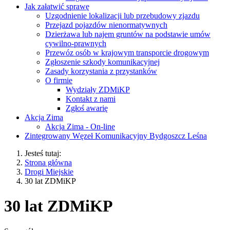
Jak załatwić sprawę
Uzgodnienie lokalizacji lub przebudowy zjazdu
Przejazd pojazdów nienormatywnych
Dzierżawa lub najem gruntów na podstawie umów
cywilno-prawnych
Przewóz osób w krajowym transporcie drogowym
Zgłoszenie szkody komunikacyjnej
Zasady korzystania z przystanków
O firmie
Wydziały ZDMiKP
Kontakt z nami
Zgłoś awarię
Akcja Zima
Akcja Zima - On-line
Zintegrowany Węzeł Komunikacyjny Bydgoszcz Leśna
Jesteś tutaj:
Strona główna
Drogi Miejskie
30 lat ZDMiKP
30 lat ZDMiKP