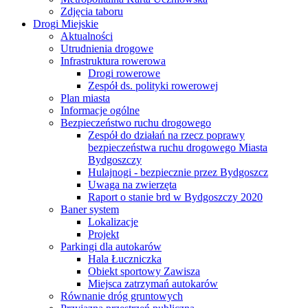
Zdjęcia taboru
Drogi Miejskie
Aktualności
Utrudnienia drogowe
Infrastruktura rowerowa
Drogi rowerowe
Zespół ds. polityki rowerowej
Plan miasta
Informacje ogólne
Bezpieczeństwo ruchu drogowego
Zespół do działań na rzecz poprawy
bezpieczeństwa ruchu drogowego Miasta
Bydgoszczy
Hulajnogi - bezpiecznie przez Bydgoszcz
Uwaga na zwierzęta
Raport o stanie brd w Bydgoszczy 2020
Baner system
Lokalizacje
Projekt
Parkingi dla autokarów
Hala Łuczniczka
Obiekt sportowy Zawisza
Miejsca zatrzymań autokarów
Równanie dróg gruntowych