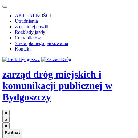
AKTUALNOŚCI
Utrudnienia
Z ostatniej chwili
Rozkłady jazdy
Ceny biletów
Strefa płatnego parkowania
Kontakt
zarząd dróg miejskich i
komunikacji publicznej
w
Bydgoszczy
a
a
a
Kontrast