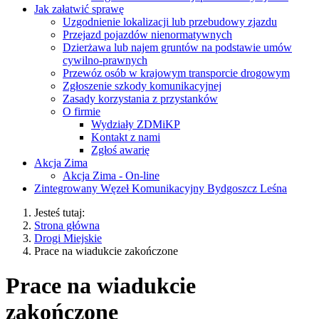
Jak załatwić sprawę
Uzgodnienie lokalizacji lub przebudowy zjazdu
Przejazd pojazdów nienormatywnych
Dzierżawa lub najem gruntów na podstawie umów
cywilno-prawnych
Przewóz osób w krajowym transporcie drogowym
Zgłoszenie szkody komunikacyjnej
Zasady korzystania z przystanków
O firmie
Wydziały ZDMiKP
Kontakt z nami
Zgłoś awarię
Akcja Zima
Akcja Zima - On-line
Zintegrowany Węzeł Komunikacyjny Bydgoszcz Leśna
Jesteś tutaj:
Strona główna
Drogi Miejskie
Prace na wiadukcie zakończone
Prace na wiadukcie
zakończone