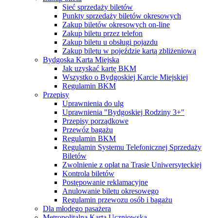
Sieć sprzedaży biletów
Punkty sprzedaży biletów okresowych
Zakup biletów okresowych on-line
Zakup biletu przez telefon
Zakup biletu u obsługi pojazdu
Zakup biletu w pojeździe kartą zbliżeniową
Bydgoska Karta Miejska
Jak uzyskać kartę BKM
Wszystko o Bydgoskiej Karcie Miejskiej
Regulamin BKM
Przepisy
Uprawnienia do ulg
Uprawnienia "Bydgoskiej Rodziny 3+"
Przepisy porządkowe
Przewóz bagażu
Regulamin BKM
Regulamin Systemu Telefonicznej Sprzedaży
Biletów
Zwolnienie z opłat na Trasie Uniwersyteckiej
Kontrola biletów
Postępowanie reklamacyjne
Anulowanie biletu okresowego
Regulamin przewozu osób i bagażu
Dla młodego pasażera
Metropolitalna Karta Uczniowska