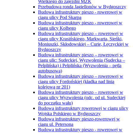
Wielkiego do zajezdni MZK
Przebudowa ronda Jagiellonów w Bydgoszczy
Budowa infrastruktury pieszo - rowerowej w
ciągu ulicy Pod Skarpą
Budowa infrastruktury pieszo - rowerowej w
ciągu ulicy Kolbego
Budowa infrastruktury pieszo – rowerowej w
ciągu ulicy Krasińskiego, Markwarta, Sieńki,
Moniuszki, Skłodowskiej – Curie, Łęczyckiej w
Bydgoszczy
Budowa infrastruktury pieszo – rowerowej w
ciągu ulic: Sudeckiej, Wyzwolenia (Sudecka –
Pelplińska) i Pelplińska (Wyzwolenia – pętla
autobusowa)
Budowa infrastruktury pieszo – rowerowej w
ciągu ulicy Fordońskiej (kładka nad linią
kolejową nr 201)
Budowa infrastruktury pieszo – rowerowej w
ciągu ulicy Wyzwolenia (odc. od ul. Sudeckiej
do początku wału)
Budowa infrastruktury rowerowej w ciągu ulicy
Wojska Polskiego w Bydgoszczy
Budowa infrastruktury pieszo-rowerowej w
ciągu ul. Petersona
Budowa infrastruktury pieszo - rowerowej w