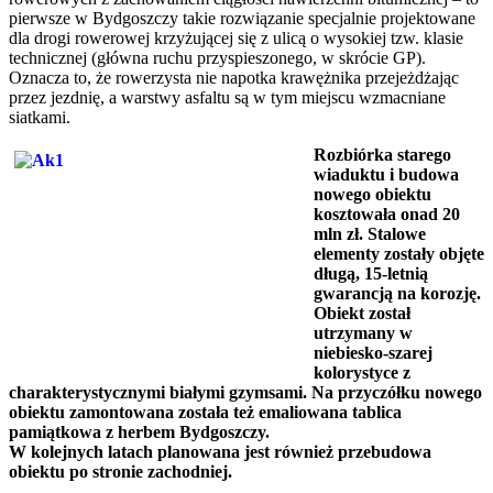
pierwsze w Bydgoszczy takie rozwiązanie specjalnie projektowane
dla drogi rowerowej krzyżującej się z ulicą o wysokiej tzw. klasie
technicznej (główna ruchu przyspieszonego, w skrócie GP).
Oznacza to, że rowerzysta nie napotka krawężnika przejeżdżając
przez jezdnię, a warstwy asfaltu są w tym miejscu wzmacniane
siatkami.
Rozbiórka starego
wiaduktu i budowa
nowego obiektu
kosztowała onad 20
mln zł. Stalowe
elementy zostały objęte
długą, 15-letnią
gwarancją na korozję.
Obiekt został
utrzymany w
niebiesko-szarej
kolorystyce z
charakterystycznymi białymi gzymsami. Na przyczółku nowego
obiektu zamontowana została też emaliowana tablica
pamiątkowa z herbem Bydgoszczy.
W kolejnych latach planowana jest również przebudowa
obiektu po stronie zachodniej.