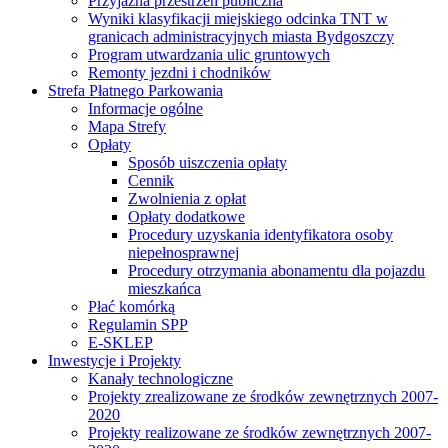
Przyjazna przestrzeń publiczna
Wyniki klasyfikacji miejskiego odcinka TNT w
granicach administracyjnych miasta Bydgoszczy
Program utwardzania ulic gruntowych
Remonty jezdni i chodników
Strefa Płatnego Parkowania
Informacje ogólne
Mapa Strefy
Opłaty
Sposób uiszczenia opłaty
Cennik
Zwolnienia z opłat
Opłaty dodatkowe
Procedury uzyskania identyfikatora osoby
niepełnosprawnej
Procedury otrzymania abonamentu dla pojazdu
mieszkańca
Płać komórką
Regulamin SPP
E-SKLEP
Inwestycje i Projekty
Kanały technologiczne
Projekty zrealizowane ze środków zewnętrznych 2007-
2020
Projekty realizowane ze środków zewnętrznych 2007-