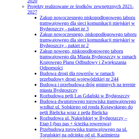
2020
Projekty realizowane ze środków zewnętrznych 2021-
2027
Zakup nowoczesnego niskopodłogowego taboru
tramwajowego dla sieci komunikacji miejskiej w
Bydgoszczy - pakiet nr 3
Zakup nowoczesnego, niskopodłogowego taboru
tramwajowego dla sieci komunikacji miejskiej w
Bydgoszczy - pakiet nr 2
Zakup nowego, niskopodłogowego taboru
tramwajowego dla Miasta Bydgoszczy w ramach
Krajowego Planu Odbudowy i Zwiększania
Odporności
Budowa drogi dla rowerów w ramach
przebudowy drogi wojewódzkiej nr 244
Budowa i przebudowa dróg gminnych na terenie
miasta Bydgoszczy
Rozbudowa pętli Las Gdański w Bydgoszczy
Budowa dwutorowego torowiska tramwajowego
wzdłuż ul. Solskiego od ronda Kujawskiego do
pętli Bielicka wraz z pętlą Bielicka
Rozbudowa ul. Nakielskiej w Bydgoszczy –
Etap I (bus pas + ścieżka rowerowa)
Przebudowa torowiska tramwajowego na ul.
Toruńskiej na odcinku od ul. Kazimierza