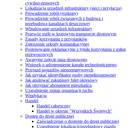
cywilno-prawnych
Lokalizacja urządzeń infrastruktury (sieci i przyłącza)
Prowadzenie robót (rozkopy)
Prowadzenie robót związanych z budowa i
przebudową kanalizacji deszczowej
Wbudowanie urządzeń infrastruktury
Przewóz osób w krajowym transporcie drogowym
Zasady korzystania z przystanków
Zgłoszenie szkody komunikacyjnej
Postępowanie reklamacyjne z tytułu korzystania z usług
przewozowych
Awaryjne zajęcie pasa drogowego
Wniosek o udostępnienie kanału technologicznego
Przejazd pojazdów nienormatywnych
Jak uzyskać identyfikator osoby niepełnosprawnej
Jak anulować zakupiony bilet okresowy
Jak otrzymać abonament mieszkańca
Uzgodnienie zmian organizacji ruchu
Windykacja
Handel
Handel całoroczny
Handel w okresie "Wszystkich Świętych"
Dostęp do drogi publicznej
Zaświadczenie o dostępie do drogi publicznej
Uzgodnienie lokalizacji/przebudowy zjazdu