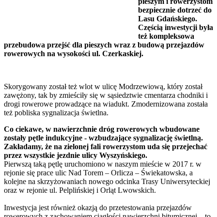
pieszym i rowerzystom
bezpiecznie dotrzeć do
Lasu Gdańskiego.
Częścią inwestycji była
też kompleksowa
przebudowa przejść dla pieszych wraz z budową przejazdów
rowerowych na wysokości ul. Czerkaskiej.
Skorygowany został też wlot w ulicę Modrzewiową, który został
zawężony, tak by zmieściły się w sąsiedztwie cmentarza chodniki i
drogi rowerowe prowadzące na wiadukt. Zmodernizowana została
też pobliska sygnalizacja świetlna.
Co ciekawe, w nawierzchnie dróg rowerowych wbudowane
zostały pętle indukcyjne - wzbudzające sygnalizację świetlną.
Zakładamy, że na zielonej fali rowerzystom uda się przejechać
przez wszystkie jezdnie ulicy Wyszyńskiego.
Pierwszą taką pętlę uruchomiono w naszym mieście w 2017 r. w
rejonie się prace ulic Nad Torem – Orlicza – Świekatowska, a
kolejne na skrzyżowaniach nowego odcinka Trasy Uniwersyteckiej
oraz w rejonie ul. Pelplińskiej i Orląt Lwowskich.
Inwestycja jest również okazją do przetestowania przejazdów
rowerowych z zachowaniem ciągłości nawierzchni bitumicznej – to