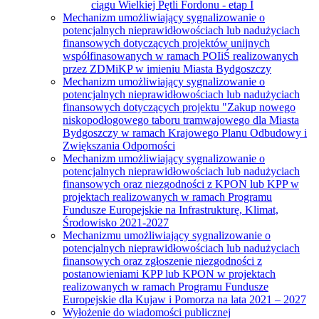
ciągu Wielkiej Pętli Fordonu - etap I
Mechanizm umożliwiający sygnalizowanie o
potencjalnych nieprawidłowościach lub nadużyciach
finansowych dotyczących projektów unijnych
współfinasowanych w ramach POIiŚ realizowanych
przez ZDMiKP w imieniu Miasta Bydgoszczy
Mechanizm umożliwiający sygnalizowanie o
potencjalnych nieprawidłowościach lub nadużyciach
finansowych dotyczących projektu "Zakup nowego
niskopodłogowego taboru tramwajowego dla Miasta
Bydgoszczy w ramach Krajowego Planu Odbudowy i
Zwiększania Odporności
Mechanizm umożliwiający sygnalizowanie o
potencjalnych nieprawidłowościach lub nadużyciach
finansowych oraz niezgodności z KPON lub KPP w
projektach realizowanych w ramach Programu
Fundusze Europejskie na Infrastrukturę, Klimat,
Środowisko 2021-2027
Mechanizmu umożliwiający sygnalizowanie o
potencjalnych nieprawidłowościach lub nadużyciach
finansowych oraz zgłoszenie niezgodności z
postanowieniami KPP lub KPON w projektach
realizowanych w ramach Programu Fundusze
Europejskie dla Kujaw i Pomorza na lata 2021 – 2027
Wyłożenie do wiadomości publicznej