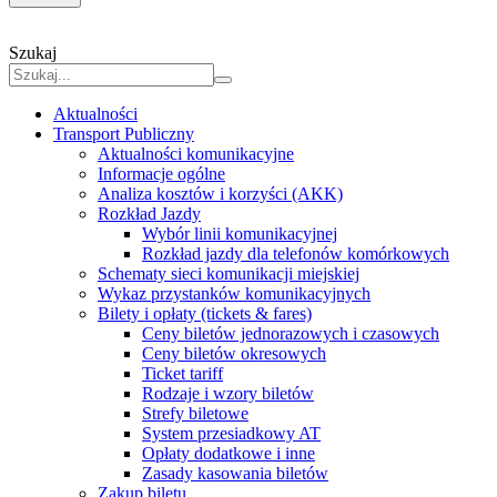
Szukaj
Aktualności
Transport Publiczny
Aktualności komunikacyjne
Informacje ogólne
Analiza kosztów i korzyści (AKK)
Rozkład Jazdy
Wybór linii komunikacyjnej
Rozkład jazdy dla telefonów komórkowych
Schematy sieci komunikacji miejskiej
Wykaz przystanków komunikacyjnych
Bilety i opłaty (tickets & fares)
Ceny biletów jednorazowych i czasowych
Ceny biletów okresowych
Ticket tariff
Rodzaje i wzory biletów
Strefy biletowe
System przesiadkowy AT
Opłaty dodatkowe i inne
Zasady kasowania biletów
Zakup biletu