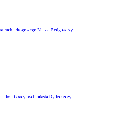
twa ruchu drogowego Miasta Bydgoszczy
h administracyjnych miasta Bydgoszczy