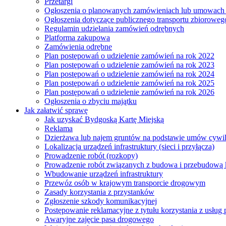
Przetargi
Ogłoszenia o planowanych zamówieniach lub umowac
Ogłoszenia dotyczące publicznego transportu zbioroweg
Regulamin udzielania zamówień odrębnych
Platforma zakupowa
Zamówienia odrębne
Plan postępowań o udzielenie zamówień na rok 2022
Plan postępowań o udzielenie zamówień na rok 2023
Plan postępowań o udzielenie zamówień na rok 2024
Plan postępowań o udzielenie zamówień na rok 2025
Plan postępowań o udzielenie zamówień na rok 2026
Ogłoszenia o zbyciu majątku
Jak załatwić sprawę
Jak uzyskać Bydgoską Kartę Miejską
Reklama
Dzierżawa lub najem gruntów na podstawie umów cywi
Lokalizacja urządzeń infrastruktury (sieci i przyłącza)
Prowadzenie robót (rozkopy)
Prowadzenie robót związanych z budowa i przebudową k
Wbudowanie urządzeń infrastruktury
Przewóz osób w krajowym transporcie drogowym
Zasady korzystania z przystanków
Zgłoszenie szkody komunikacyjnej
Postępowanie reklamacyjne z tytułu korzystania z usłu
Awaryjne zajęcie pasa drogowego