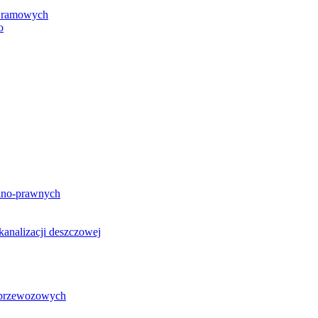
h ramowych
o
lno-prawnych
analizacji deszczowej
g przewozowych