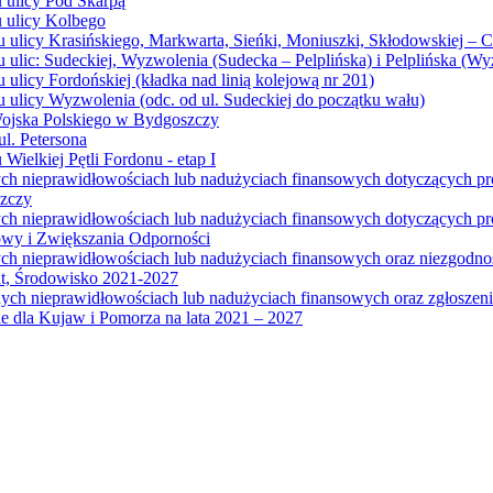
u ulicy Pod Skarpą
u ulicy Kolbego
u ulicy Krasińskiego, Markwarta, Sieńki, Moniuszki, Skłodowskiej – 
 ulic: Sudeckiej, Wyzwolenia (Sudecka – Pelplińska) i Pelplińska (W
 ulicy Fordońskiej (kładka nad linią kolejową nr 201)
 ulicy Wyzwolenia (odc. od ul. Sudeckiej do początku wału)
Wojska Polskiego w Bydgoszczy
l. Petersona
Wielkiej Pętli Fordonu - etap I
ych nieprawidłowościach lub nadużyciach finansowych dotyczących p
szczy
ych nieprawidłowościach lub nadużyciach finansowych dotyczących 
wy i Zwiększania Odporności
ych nieprawidłowościach lub nadużyciach finansowych oraz niezgodn
at, Środowisko 2021-2027
ych nieprawidłowościach lub nadużyciach finansowych oraz zgłosze
 dla Kujaw i Pomorza na lata 2021 – 2027