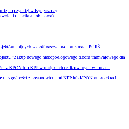
Curie, Łęczyckiej w Bydgoszczy
yzwolenia – pętla autobusowa)
rojektów unijnych współfinasowanych w ramach POIiŚ
projektu "Zakup nowego niskopodłogowego taboru tramwajowego dla
ości z KPON lub KPP w projektach realizowanych w ramach
nie niezgodności z postanowieniami KPP lub KPON w projektach