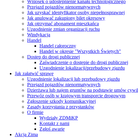
Wniosek o udostępnienie kanału technologicznego
Przejazd pojazdów nienormatywnych
Jak uzyskać identyfikator osoby niepełnosprawnej
Jak anulować zakupiony bilet okresowy
Jak otrzymać abonament mieszkańca
Uzgodnienie zmian organizacji ruchu
Windykacja
Handel
Handel całoroczny
Handel w okresie "Wszystkich Świętych"
Dostęp do drogi publicznej
Zaświadczenie o dostępie do drogi publicznej
Uzgodnienie lokalizacji/przebudowy zjazdu
Jak załatwić sprawę
Uzgodnienie lokalizacji lub przebudowy zjazdu
Przejazd pojazdów nienormatywnych
Dzierżawa lub najem gruntów na podstawie umów cywi
Przewóz osób w krajowym transporcie drogowym
Zgłoszenie szkody komunikacyjnej
Zasady korzystania z przystanków
O firmie
Wydziały ZDMiKP
Kontakt z nami
Zgłoś awarię
Akcja Zima