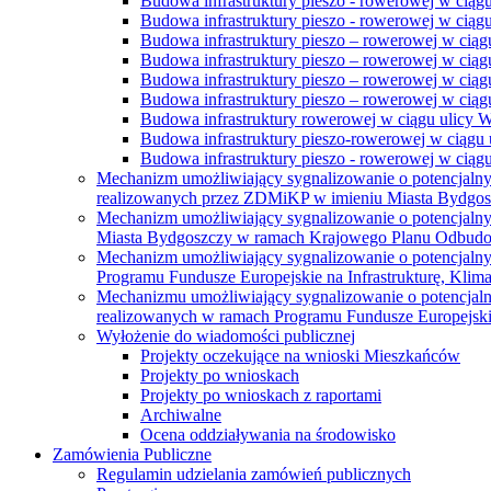
Budowa infrastruktury pieszo - rowerowej w ciąg
Budowa infrastruktury pieszo - rowerowej w ciąg
Budowa infrastruktury pieszo – rowerowej w ciąg
Budowa infrastruktury pieszo – rowerowej w ciągu
Budowa infrastruktury pieszo – rowerowej w ciągu
Budowa infrastruktury pieszo – rowerowej w ciągu
Budowa infrastruktury rowerowej w ciągu ulicy 
Budowa infrastruktury pieszo-rowerowej w ciągu u
Budowa infrastruktury pieszo - rowerowej w ciągu 
Mechanizm umożliwiający sygnalizowanie o potencjaln
realizowanych przez ZDMiKP w imieniu Miasta Bydgo
Mechanizm umożliwiający sygnalizowanie o potencjaln
Miasta Bydgoszczy w ramach Krajowego Planu Odbudo
Mechanizm umożliwiający sygnalizowanie o potencjaln
Programu Fundusze Europejskie na Infrastrukturę, Klim
Mechanizmu umożliwiający sygnalizowanie o potencjaln
realizowanych w ramach Programu Fundusze Europejskie
Wyłożenie do wiadomości publicznej
Projekty oczekujące na wnioski Mieszkańców
Projekty po wnioskach
Projekty po wnioskach z raportami
Archiwalne
Ocena oddziaływania na środowisko
Zamówienia Publiczne
Regulamin udzielania zamówień publicznych