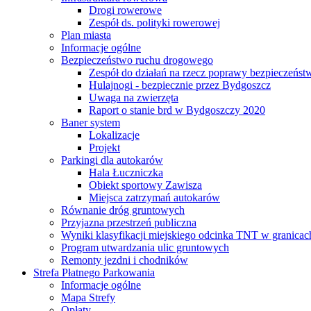
Drogi rowerowe
Zespół ds. polityki rowerowej
Plan miasta
Informacje ogólne
Bezpieczeństwo ruchu drogowego
Zespół do działań na rzecz poprawy bezpieczeńs
Hulajnogi - bezpiecznie przez Bydgoszcz
Uwaga na zwierzęta
Raport o stanie brd w Bydgoszczy 2020
Baner system
Lokalizacje
Projekt
Parkingi dla autokarów
Hala Łuczniczka
Obiekt sportowy Zawisza
Miejsca zatrzymań autokarów
Równanie dróg gruntowych
Przyjazna przestrzeń publiczna
Wyniki klasyfikacji miejskiego odcinka TNT w granicac
Program utwardzania ulic gruntowych
Remonty jezdni i chodników
Strefa Płatnego Parkowania
Informacje ogólne
Mapa Strefy
Opłaty