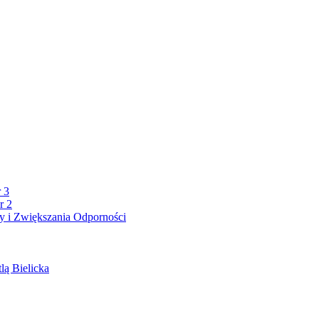
 3
r 2
 i Zwiększania Odporności
lą Bielicka