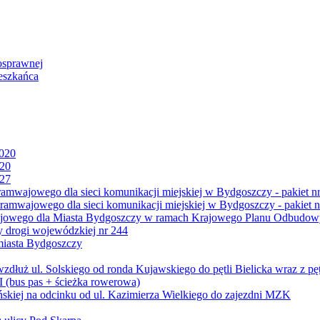
osprawnej
eszkańca
2020
020
027
mwajowego dla sieci komunikacji miejskiej w Bydgoszczy - pakiet nr
amwajowego dla sieci komunikacji miejskiej w Bydgoszczy - pakiet n
jowego dla Miasta Bydgoszczy w ramach Krajowego Planu Odbudowy
 drogi wojewódzkiej nr 244
miasta Bydgoszczy
ż ul. Solskiego od ronda Kujawskiego do pętli Bielicka wraz z pęt
 (bus pas + ścieżka rowerowa)
skiej na odcinku od ul. Kazimierza Wielkiego do zajezdni MZK