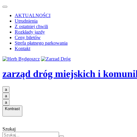
AKTUALNOŚCI
Utrudnienia
Z ostatniej chwili
Rozkłady jazdy
Ceny biletów
Strefa płatnego parkowania
Kontakt
zarząd dróg miejskich i komuni
a
a
a
Kontrast
Szukaj