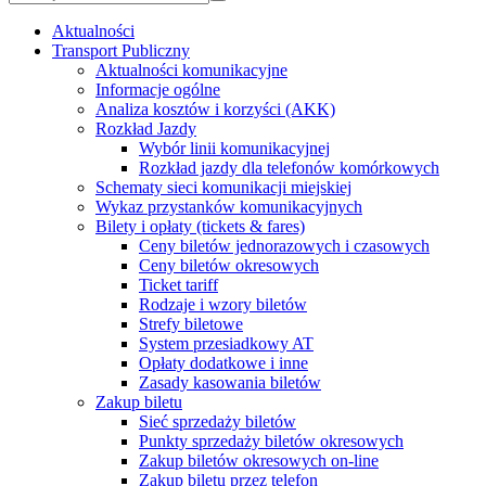
Aktualności
Transport Publiczny
Aktualności komunikacyjne
Informacje ogólne
Analiza kosztów i korzyści (AKK)
Rozkład Jazdy
Wybór linii komunikacyjnej
Rozkład jazdy dla telefonów komórkowych
Schematy sieci komunikacji miejskiej
Wykaz przystanków komunikacyjnych
Bilety i opłaty (tickets & fares)
Ceny biletów jednorazowych i czasowych
Ceny biletów okresowych
Ticket tariff
Rodzaje i wzory biletów
Strefy biletowe
System przesiadkowy AT
Opłaty dodatkowe i inne
Zasady kasowania biletów
Zakup biletu
Sieć sprzedaży biletów
Punkty sprzedaży biletów okresowych
Zakup biletów okresowych on-line
Zakup biletu przez telefon