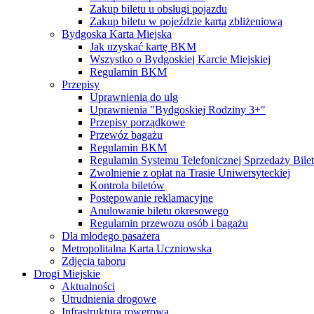
Zakup biletu u obsługi pojazdu
Zakup biletu w pojeździe kartą zbliżeniową
Bydgoska Karta Miejska
Jak uzyskać kartę BKM
Wszystko o Bydgoskiej Karcie Miejskiej
Regulamin BKM
Przepisy
Uprawnienia do ulg
Uprawnienia "Bydgoskiej Rodziny 3+"
Przepisy porządkowe
Przewóz bagażu
Regulamin BKM
Regulamin Systemu Telefonicznej Sprzedaży Bile
Zwolnienie z opłat na Trasie Uniwersyteckiej
Kontrola biletów
Postępowanie reklamacyjne
Anulowanie biletu okresowego
Regulamin przewozu osób i bagażu
Dla młodego pasażera
Metropolitalna Karta Uczniowska
Zdjęcia taboru
Drogi Miejskie
Aktualności
Utrudnienia drogowe
Infrastruktura rowerowa