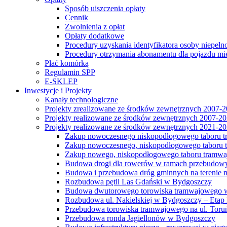
Sposób uiszczenia opłaty
Cennik
Zwolnienia z opłat
Opłaty dodatkowe
Procedury uzyskania identyfikatora osoby niepełn
Procedury otrzymania abonamentu dla pojazdu mi
Płać komórką
Regulamin SPP
E-SKLEP
Inwestycje i Projekty
Kanały technologiczne
Projekty zrealizowane ze środków zewnętrznych 2007-
Projekty realizowane ze środków zewnętrznych 2007-2
Projekty realizowane ze środków zewnętrznych 2021-2
Zakup nowoczesnego niskopodłogowego taboru tra
Zakup nowoczesnego, niskopodłogowego taboru tr
Zakup nowego, niskopodłogowego taboru tramwa
Budowa drogi dla rowerów w ramach przebudowy
Budowa i przebudowa dróg gminnych na terenie 
Rozbudowa pętli Las Gdański w Bydgoszczy
Budowa dwutorowego torowiska tramwajowego wzdłu
Rozbudowa ul. Nakielskiej w Bydgoszczy – Etap I
Przebudowa torowiska tramwajowego na ul. Toruń
Przebudowa ronda Jagiellonów w Bydgoszczy