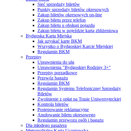
Sieć sprzedaży biletów
Punkty sprzedaży biletów okresowych
Zakup biletów okresowych on-line
Zakup biletu przez telefon
Zakup biletu u obsługi pojazdu
Zakup biletu w pojeździe kartą zbliżeniową
Bydgoska Karta Miejska
Jak uzyskać kartę BKM
Wszystko o Bydgoskiej Karcie Miejskiej
Regulamin BKM
Przepisy
Uprawnienia do ulg
Uprawnienia "Bydgoskiej Rodziny 3+"
Przepisy porządkowe
Przewóz bagażu
Regulamin BKM
Regulamin Systemu Telefonicznej Sprzedaży
Biletów
Zwolnienie z opłat na Trasie Uniwersyteckiej
Kontrola biletów
Postępowanie reklamacyjne
Anulowanie biletu okresowego
Regulamin przewozu osób i bagażu
Dla młodego pasażera
Metropolitalna Karta Uczniowska