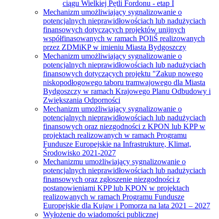
ciągu Wielkiej Pętli Fordonu - etap I
Mechanizm umożliwiający sygnalizowanie o
potencjalnych nieprawidłowościach lub nadużyciach
finansowych dotyczących projektów unijnych
współfinasowanych w ramach POIiŚ realizowanych
przez ZDMiKP w imieniu Miasta Bydgoszczy
Mechanizm umożliwiający sygnalizowanie o
potencjalnych nieprawidłowościach lub nadużyciach
finansowych dotyczących projektu "Zakup nowego
niskopodłogowego taboru tramwajowego dla Miasta
Bydgoszczy w ramach Krajowego Planu Odbudowy i
Zwiększania Odporności
Mechanizm umożliwiający sygnalizowanie o
potencjalnych nieprawidłowościach lub nadużyciach
finansowych oraz niezgodności z KPON lub KPP w
projektach realizowanych w ramach Programu
Fundusze Europejskie na Infrastrukturę, Klimat,
Środowisko 2021-2027
Mechanizmu umożliwiający sygnalizowanie o
potencjalnych nieprawidłowościach lub nadużyciach
finansowych oraz zgłoszenie niezgodności z
postanowieniami KPP lub KPON w projektach
realizowanych w ramach Programu Fundusze
Europejskie dla Kujaw i Pomorza na lata 2021 – 2027
Wyłożenie do wiadomości publicznej