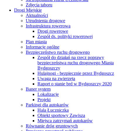
Zdjęcia taboru
Drogi Miejskie
Aktualności
Utrudnienia drogowe
Infrastruktura rowerowa
Drogi rowerowe
Zespół ds. polityki rowerowej
Plan miasta
Informacje ogólne
Bezpieczeństwo ruchu drogowego
Zespół do działań na rzecz poprawy
bezpieczeństwa ruchu drogowego Miasta
Bydgoszczy
Hulajnogi - bezpiecznie przez Bydgoszcz
Uwaga na zwierzęta
Raport o stanie brd w Bydgoszczy 2020
Baner system
Lokalizacje
Projekt
Parkingi dla autokarów
Hala Łuczniczka
Obiekt sportowy Zawisza
Miejsca zatrzymań autokarów
Równanie dróg gruntowych