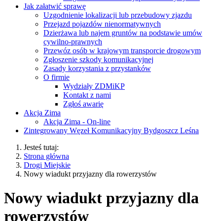
Jak załatwić sprawę
Uzgodnienie lokalizacji lub przebudowy zjazdu
Przejazd pojazdów nienormatywnych
Dzierżawa lub najem gruntów na podstawie umów
cywilno-prawnych
Przewóz osób w krajowym transporcie drogowym
Zgłoszenie szkody komunikacyjnej
Zasady korzystania z przystanków
O firmie
Wydziały ZDMiKP
Kontakt z nami
Zgłoś awarię
Akcja Zima
Akcja Zima - On-line
Zintegrowany Węzeł Komunikacyjny Bydgoszcz Leśna
Jesteś tutaj:
Strona główna
Drogi Miejskie
Nowy wiadukt przyjazny dla rowerzystów
Nowy wiadukt przyjazny dla
rowerzystów