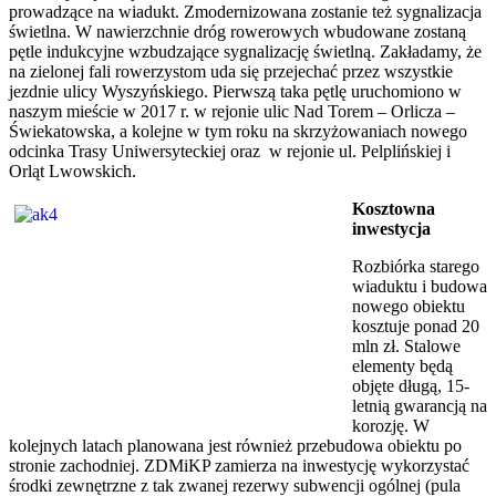
prowadzące na wiadukt. Zmodernizowana zostanie też sygnalizacja
świetlna. W nawierzchnie dróg rowerowych wbudowane zostaną
pętle indukcyjne wzbudzające sygnalizację świetlną. Zakładamy, że
na zielonej fali rowerzystom uda się przejechać przez wszystkie
jezdnie ulicy Wyszyńskiego. Pierwszą taka pętlę uruchomiono w
naszym mieście w 2017 r. w rejonie ulic Nad Torem – Orlicza –
Świekatowska, a kolejne w tym roku na skrzyżowaniach nowego
odcinka Trasy Uniwersyteckiej oraz w rejonie ul. Pelplińskiej i
Orląt Lwowskich.
Kosztowna
inwestycja
Rozbiórka starego
wiaduktu i budowa
nowego obiektu
kosztuje ponad 20
mln zł. Stalowe
elementy będą
objęte długą, 15-
letnią gwarancją na
korozję. W
kolejnych latach planowana jest również przebudowa obiektu po
stronie zachodniej. ZDMiKP zamierza na inwestycję wykorzystać
środki zewnętrzne z tak zwanej rezerwy subwencji ogólnej (pula