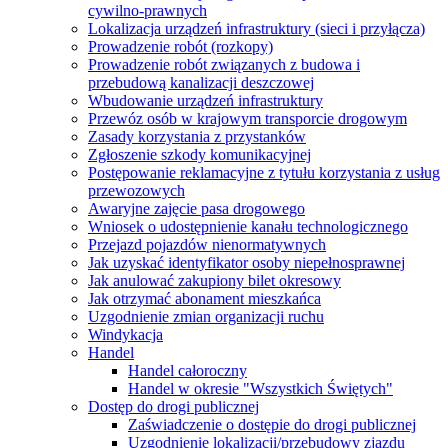
cywilno-prawnych
Lokalizacja urządzeń infrastruktury (sieci i przyłącza)
Prowadzenie robót (rozkopy)
Prowadzenie robót związanych z budowa i
przebudową kanalizacji deszczowej
Wbudowanie urządzeń infrastruktury
Przewóz osób w krajowym transporcie drogowym
Zasady korzystania z przystanków
Zgłoszenie szkody komunikacyjnej
Postępowanie reklamacyjne z tytułu korzystania z usług
przewozowych
Awaryjne zajęcie pasa drogowego
Wniosek o udostępnienie kanału technologicznego
Przejazd pojazdów nienormatywnych
Jak uzyskać identyfikator osoby niepełnosprawnej
Jak anulować zakupiony bilet okresowy
Jak otrzymać abonament mieszkańca
Uzgodnienie zmian organizacji ruchu
Windykacja
Handel
Handel całoroczny
Handel w okresie "Wszystkich Świętych"
Dostęp do drogi publicznej
Zaświadczenie o dostępie do drogi publicznej
Uzgodnienie lokalizacji/przebudowy zjazdu