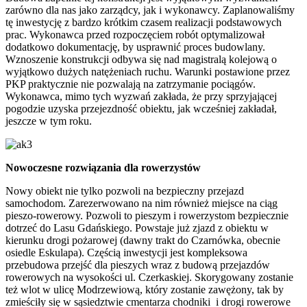
zarówno dla nas jako zarządcy, jak i wykonawcy. Zaplanowaliśmy
tę inwestycję z bardzo krótkim czasem realizacji podstawowych
prac. Wykonawca przed rozpoczęciem robót optymalizował
dodatkowo dokumentację, by usprawnić proces budowlany.
Wznoszenie konstrukcji odbywa się nad magistralą kolejową o
wyjątkowo dużych natężeniach ruchu. Warunki postawione przez
PKP praktycznie nie pozwalają na zatrzymanie pociągów.
Wykonawca, mimo tych wyzwań zakłada, że przy sprzyjającej
pogodzie uzyska przejezdność obiektu, jak wcześniej zakładał,
jeszcze w tym roku.
Nowoczesne rozwiązania dla rowerzystów
Nowy obiekt nie tylko pozwoli na bezpieczny przejazd
samochodom. Zarezerwowano na nim również miejsce na ciąg
pieszo-rowerowy. Pozwoli to pieszym i rowerzystom bezpiecznie
dotrzeć do Lasu Gdańskiego. Powstaje już zjazd z obiektu w
kierunku drogi pożarowej (dawny trakt do Czarnówka, obecnie
osiedle Eskulapa). Częścią inwestycji jest kompleksowa
przebudowa przejść dla pieszych wraz z budową przejazdów
rowerowych na wysokości ul. Czerkaskiej. Skorygowany zostanie
też wlot w ulicę Modrzewiową, który zostanie zawężony, tak by
zmieściły się w sąsiedztwie cmentarza chodniki i drogi rowerowe