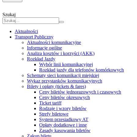
Szukaj
Aktualności
Transport Publiczny
Aktualności komunikacyjne
Informacje ogólne
Analiza kosztów i korzyści (AKK)
Rozkład Jazdy
Wybór linii komunikacyjnej
Rozkład jazdy dla telefonów komórkowych
Schematy sieci komunikacji miejskiej
Wykaz przystanków komunikacyjnych
Bilety i opłaty (tickets & fares)
Ceny biletów jednorazowych i czasowych
Ceny biletów okresowych
Ticket tariff
Rodzaje i wzory biletów
Strefy biletowe
System przesiadkowy AT
Opłaty dodatkowe i inne
Zasady kasowania biletów
Zakup biletu