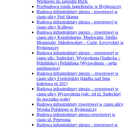
Wielkiego do zajezdni MZK
Przebudowa ronda Jagiellonów w Bydgoszczy
Budowa infrastruktury pieszo - rowerowej w
ciągu ulicy Pod Skarpą
Budowa infrastruktury pieszo - rowerowej w
ciągu ulicy Kolbego
Budowa infrastruktury pieszo – rowerowej w
ciągu ulicy Krasińskiego, Markwarta, Sieńki,
Moniuszki, Skłodowskiej – Curie, Łęczyckiej w
Bydgoszczy
Budowa infrastruktury pieszo – rowerowej w
ciągu ulic: Sudeckiej, Wyzwolenia (Sudecka –
Pelplińska) i Pelplińska (Wyzwolenia – pętla
autobusowa)
Budowa infrastruktury pieszo – rowerowej w
ciągu ulicy Fordońskiej (kładka nad linią
kolejową nr 201)
Budowa infrastruktury pieszo – rowerowej w
ciągu ulicy Wyzwolenia (odc. od ul. Sudeckiej
do początku wału)
Budowa infrastruktury rowerowej w ciągu ulicy
Wojska Polskiego w Bydgoszczy
Budowa infrastruktury pieszo-rowerowej w
ciągu ul. Petersona
Budowa infrastruktury pieszo - rowerowej w