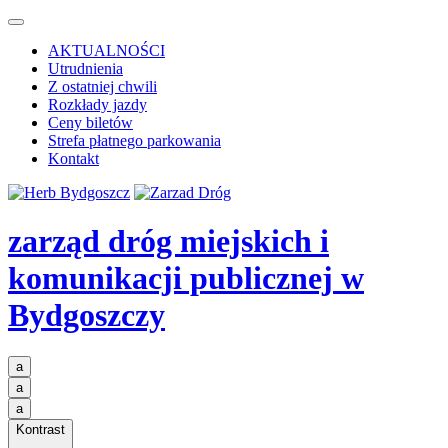
AKTUALNOŚCI
Utrudnienia
Z ostatniej chwili
Rozkłady jazdy
Ceny biletów
Strefa płatnego parkowania
Kontakt
zarząd dróg miejskich i
komunikacji publicznej
w
Bydgoszczy
a
a
a
Kontrast