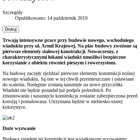
Szczegóły
Opublikowano: 14 październik 2019
Drukuj
Trwają intensywne prace przy budowie nowego, wschodniego
wiaduktu przy ul. Armii Krajowej. Na plac budowy zwożone są
pierwsze elementy stalowej konstrukcji. Nowoczesny, z
charakterystycznymi łukami wiadukt umożliwi bezpieczne
korzystanie z obiektu również pieszym i rowerzystom.
Na budowę zaczęły zjeżdżać pierwsze elementy konstrukcji nośnej
nowego wiaduktu. Są one w tej chwili przemieszczane i ustawiane
do scalenia. Następnie zostaną nasunięte na nowe przyczółki.
Wiadukt nie będzie posiadał już podpór pośrednich. Po
zmontowaniu i nasunięciu konstrukcja zostanie zabezpieczona przed
korozją i pomalowana. Utrzymana będzie w niebiesko-szarej
kolorystyce.
Duże wyzwanie
Budowa zupełnie tej konstrukcji jest wyjątkowym wyzwaniem