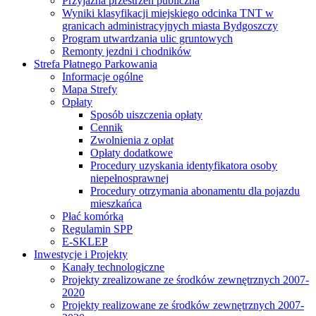
Przyjazna przestrzeń publiczna
Wyniki klasyfikacji miejskiego odcinka TNT w
granicach administracyjnych miasta Bydgoszczy
Program utwardzania ulic gruntowych
Remonty jezdni i chodników
Strefa Płatnego Parkowania
Informacje ogólne
Mapa Strefy
Opłaty
Sposób uiszczenia opłaty
Cennik
Zwolnienia z opłat
Opłaty dodatkowe
Procedury uzyskania identyfikatora osoby
niepełnosprawnej
Procedury otrzymania abonamentu dla pojazdu
mieszkańca
Płać komórką
Regulamin SPP
E-SKLEP
Inwestycje i Projekty
Kanały technologiczne
Projekty zrealizowane ze środków zewnętrznych 2007-
2020
Projekty realizowane ze środków zewnętrznych 2007-