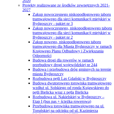
2020
Projekty realizowane ze środków zewnętrznych 2021-
2027
Zakup nowoczesnego niskopodłogowego taboru
tramwajowego dla sieci komunikacji miejskiej w
Bydgoszczy - pakiet nr 3
Zakup nowoczesnego, niskopodłogowego taboru
tramwajowego dla sieci komunikacji miejskiej w
Bydgoszczy - pakiet nr 2
Zakup nowego, niskopodłogowego taboru
tramwajowego dla Miasta Bydgoszczy w ramach
Krajowego Planu Odbudowy i Zwiększania
Odporności
Budowa drogi dla rowerów w ramach
przebudowy drogi wojewódzkiej nr 244
Budowa i przebudowa dróg gminnych na terenie
miasta Bydgoszczy
Rozbudowa pętli Las Gdański w Bydgoszczy
Budowa dwutorowego torowiska tramwajowego
wzdłuż ul. Solskiego od ronda Kujawskiego do
pętli Bielicka wraz z pętlą Bielicka
Rozbudowa ul. Nakielskiej w Bydgoszczy –
Etap I (bus pas + ścieżka rowerowa)
Przebudowa torowiska tramwajowego na ul.
Toruńskiej na odcinku od ul. Kazimierza