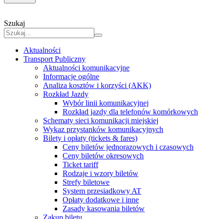
Szukaj
Aktualności
Transport Publiczny
Aktualności komunikacyjne
Informacje ogólne
Analiza kosztów i korzyści (AKK)
Rozkład Jazdy
Wybór linii komunikacyjnej
Rozkład jazdy dla telefonów komórkowych
Schematy sieci komunikacji miejskiej
Wykaz przystanków komunikacyjnych
Bilety i opłaty (tickets & fares)
Ceny biletów jednorazowych i czasowych
Ceny biletów okresowych
Ticket tariff
Rodzaje i wzory biletów
Strefy biletowe
System przesiadkowy AT
Opłaty dodatkowe i inne
Zasady kasowania biletów
Zakup biletu