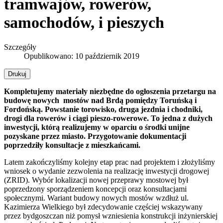
tramwajów, rowerów,
samochodów, i pieszych
Szczegóły
Opublikowano: 10 październik 2019
Drukuj
Kompletujemy materiały niezbędne do ogłoszenia przetargu na
budowę nowych mostów nad Brdą pomiędzy Toruńską i
Fordońską. Powstanie torowisko, druga jezdnia i chodniki,
drogi dla rowerów i ciągi pieszo-rowerowe. To jedna z dużych
inwestycji, którą realizujemy w oparciu o środki unijne
pozyskane przez miasto. Przygotowanie dokumentacji
poprzedziły konsultacje z mieszkańcami.
Latem zakończyliśmy kolejny etap prac nad projektem i złożyliśmy
wniosek o wydanie zezwolenia na realizację inwestycji drogowej
(ZRID). Wybór lokalizacji nowej przeprawy mostowej był
poprzedzony sporządzeniem koncepcji oraz konsultacjami
społecznymi. Wariant budowy nowych mostów wzdłuż ul.
Kazimierza Wielkiego był zdecydowanie częściej wskazywany
przez bydgoszczan niż pomysł wzniesienia konstrukcji inżynierskiej