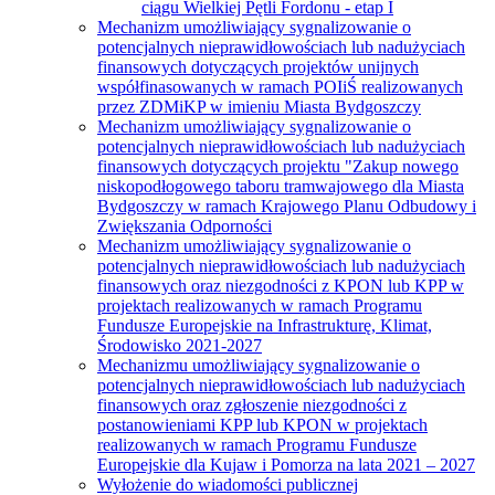
ciągu Wielkiej Pętli Fordonu - etap I
Mechanizm umożliwiający sygnalizowanie o
potencjalnych nieprawidłowościach lub nadużyciach
finansowych dotyczących projektów unijnych
współfinasowanych w ramach POIiŚ realizowanych
przez ZDMiKP w imieniu Miasta Bydgoszczy
Mechanizm umożliwiający sygnalizowanie o
potencjalnych nieprawidłowościach lub nadużyciach
finansowych dotyczących projektu "Zakup nowego
niskopodłogowego taboru tramwajowego dla Miasta
Bydgoszczy w ramach Krajowego Planu Odbudowy i
Zwiększania Odporności
Mechanizm umożliwiający sygnalizowanie o
potencjalnych nieprawidłowościach lub nadużyciach
finansowych oraz niezgodności z KPON lub KPP w
projektach realizowanych w ramach Programu
Fundusze Europejskie na Infrastrukturę, Klimat,
Środowisko 2021-2027
Mechanizmu umożliwiający sygnalizowanie o
potencjalnych nieprawidłowościach lub nadużyciach
finansowych oraz zgłoszenie niezgodności z
postanowieniami KPP lub KPON w projektach
realizowanych w ramach Programu Fundusze
Europejskie dla Kujaw i Pomorza na lata 2021 – 2027
Wyłożenie do wiadomości publicznej