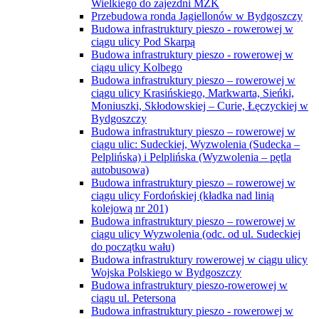
Wielkiego do zajezdni MZK
Przebudowa ronda Jagiellonów w Bydgoszczy
Budowa infrastruktury pieszo - rowerowej w
ciągu ulicy Pod Skarpą
Budowa infrastruktury pieszo - rowerowej w
ciągu ulicy Kolbego
Budowa infrastruktury pieszo – rowerowej w
ciągu ulicy Krasińskiego, Markwarta, Sieńki,
Moniuszki, Skłodowskiej – Curie, Łęczyckiej w
Bydgoszczy
Budowa infrastruktury pieszo – rowerowej w
ciągu ulic: Sudeckiej, Wyzwolenia (Sudecka –
Pelplińska) i Pelplińska (Wyzwolenia – pętla
autobusowa)
Budowa infrastruktury pieszo – rowerowej w
ciągu ulicy Fordońskiej (kładka nad linią
kolejową nr 201)
Budowa infrastruktury pieszo – rowerowej w
ciągu ulicy Wyzwolenia (odc. od ul. Sudeckiej
do początku wału)
Budowa infrastruktury rowerowej w ciągu ulicy
Wojska Polskiego w Bydgoszczy
Budowa infrastruktury pieszo-rowerowej w
ciągu ul. Petersona
Budowa infrastruktury pieszo - rowerowej w