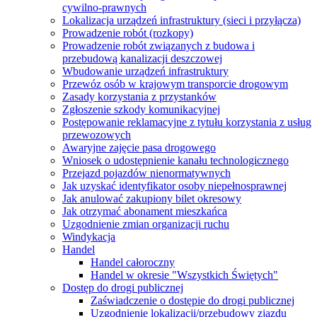
cywilno-prawnych
Lokalizacja urządzeń infrastruktury (sieci i przyłącza)
Prowadzenie robót (rozkopy)
Prowadzenie robót związanych z budowa i
przebudową kanalizacji deszczowej
Wbudowanie urządzeń infrastruktury
Przewóz osób w krajowym transporcie drogowym
Zasady korzystania z przystanków
Zgłoszenie szkody komunikacyjnej
Postępowanie reklamacyjne z tytułu korzystania z usług
przewozowych
Awaryjne zajęcie pasa drogowego
Wniosek o udostępnienie kanału technologicznego
Przejazd pojazdów nienormatywnych
Jak uzyskać identyfikator osoby niepełnosprawnej
Jak anulować zakupiony bilet okresowy
Jak otrzymać abonament mieszkańca
Uzgodnienie zmian organizacji ruchu
Windykacja
Handel
Handel całoroczny
Handel w okresie "Wszystkich Świętych"
Dostęp do drogi publicznej
Zaświadczenie o dostępie do drogi publicznej
Uzgodnienie lokalizacji/przebudowy zjazdu