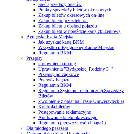
Sieć sprzedaży biletów
Punkty sprzedaży biletów okresowych
Zakup biletów okresowych on-line
Zakup biletu przez telefon
Zakup biletu u obsługi pojazdu
Zakup biletu w pojeździe kartą zbliżeniową
Bydgoska Karta Miejska
Jak uzyskać kartę BKM
Wszystko o Bydgoskiej Karcie Miejskiej
Regulamin BKM
Przepisy
Uprawnienia do ulg
Uprawnienia "Bydgoskiej Rodziny 3+"
Przepisy porządkowe
Przewóz bagażu
Regulamin BKM
Regulamin Systemu Telefonicznej Sprzedaży
Biletów
Zwolnienie z opłat na Trasie Uniwersyteckiej
Kontrola biletów
Postępowanie reklamacyjne
Anulowanie biletu okresowego
Regulamin przewozu osób i bagażu
Dla młodego pasażera
Metropolitalna Karta Uczniowska