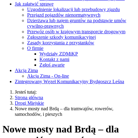
Jak załatwić sprawę
Uzgodnienie lokalizacji lub przebudowy zjazdu
Przejazd pojazdów nienormatywnych
Dzierżawa lub najem gruntów na podstawie umów
cywilno-prawnych
Przewóz osób w krajowym transporcie drogowym
Zgłoszenie szkody komunikacyjnej
Zasady korzystania z przystanków
O firmie
Wydziały ZDMiKP
Kontakt z nami
Zgłoś awarię
Akcja Zima
Akcja Zima - On-line
Zintegrowany Węzeł Komunikacyjny Bydgoszcz Leśna
Jesteś tutaj:
Strona główna
Drogi Miejskie
Nowe mosty nad Brdą – dla tramwajów, rowerów,
samochodów, i pieszych
Nowe mosty nad Brdą – dla