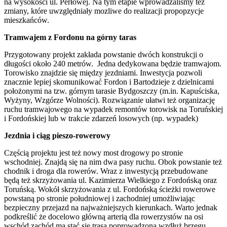
na wysokości ul. Perłowej. Na tym etapie wprowadzaliśmy też
zmiany, które uwzględniały mozliwe do realizacji propopzycje
mieszkańców.
Tramwajem z Fordonu na górny taras
Przygotowany projekt zakłada powstanie dwóch konstrukcji o
długości około 240 metrów. Jedna dedykowana będzie tramwajom.
Torowisko znajdzie się między jezdniami. Inwestycja pozwoli
znacznie lepiej skomunikować Fordon i Bartodzieje z dzielnicami
położonymi na tzw. górnym tarasie Bydgoszczy (m.in. Kapuściska,
Wyżyny, Wzgórze Wolności). Rozwiązanie ułatwi też organizację
ruchu tramwajowego na wypadek remontów torowisk na Toruńskiej
i Fordońskiej lub w trakcie zdarzeń losowych (np. wypadek)
Jezdnia i ciąg pieszo-rowerowy
Częścią projektu jest też nowy most drogowy po stronie
wschodniej. Znajdą się na nim dwa pasy ruchu. Obok powstanie też
chodnik i droga dla rowerów. Wraz z inwestycją przebudowane
będą też skrzyżowania ul. Kazimierza Wielkiego z Fordońską oraz
Toruńską. Wokół skrzyżowania z ul. Fordońską ścieżki rowerowe
powstaną po stronie południowej i zachodniej umożliwiając
bezpieczny przejazd na najważniejszych kierunkach. Warto jednak
podkreślić że docelowo główną arterią dla rowerzystów na osi
wschód zachód ma stać się trasa poprowadzona wzdłuż brzegu