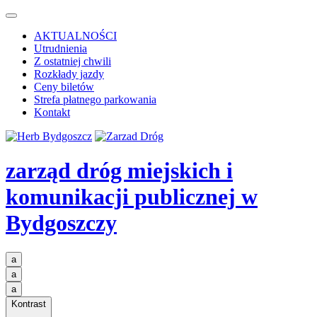
AKTUALNOŚCI
Utrudnienia
Z ostatniej chwili
Rozkłady jazdy
Ceny biletów
Strefa płatnego parkowania
Kontakt
zarząd dróg miejskich i
komunikacji publicznej
w
Bydgoszczy
a
a
a
Kontrast