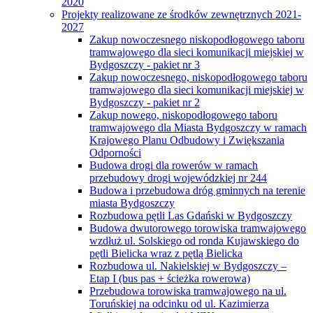
2020
Projekty realizowane ze środków zewnętrznych 2021-
2027
Zakup nowoczesnego niskopodłogowego taboru
tramwajowego dla sieci komunikacji miejskiej w
Bydgoszczy - pakiet nr 3
Zakup nowoczesnego, niskopodłogowego taboru
tramwajowego dla sieci komunikacji miejskiej w
Bydgoszczy - pakiet nr 2
Zakup nowego, niskopodłogowego taboru
tramwajowego dla Miasta Bydgoszczy w ramach
Krajowego Planu Odbudowy i Zwiększania
Odporności
Budowa drogi dla rowerów w ramach
przebudowy drogi wojewódzkiej nr 244
Budowa i przebudowa dróg gminnych na terenie
miasta Bydgoszczy
Rozbudowa pętli Las Gdański w Bydgoszczy
Budowa dwutorowego torowiska tramwajowego
wzdłuż ul. Solskiego od ronda Kujawskiego do
pętli Bielicka wraz z pętlą Bielicka
Rozbudowa ul. Nakielskiej w Bydgoszczy –
Etap I (bus pas + ścieżka rowerowa)
Przebudowa torowiska tramwajowego na ul.
Toruńskiej na odcinku od ul. Kazimierza