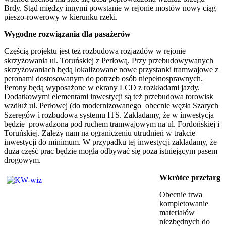
Brdy. Stąd między innymi powstanie w rejonie mostów nowy ciąg
pieszo-rowerowy w kierunku rzeki.
Wygodne rozwiązania dla pasażerów
Częścią projektu jest też rozbudowa rozjazdów w rejonie
skrzyżowania ul. Toruńskiej z Perłową. Przy przebudowywanych
skrzyżowaniach będą lokalizowane nowe przystanki tramwajowe z
peronami dostosowanym do potrzeb osób niepełnosprawnych.
Perony będą wyposażone w ekrany LCD z rozkładami jazdy.
Dodatkowymi elementami inwestycji są też przebudowa torowisk
wzdłuż ul. Perłowej (do modernizowanego obecnie węzła Szarych
Szeregów i rozbudowa systemu ITS. Zakładamy, że w inwestycja
będzie prowadzona pod ruchem tramwajowym na ul. Fordońskiej i
Toruńskiej. Zależy nam na ograniczeniu utrudnień w trakcie
inwestycji do minimum. W przypadku tej inwestycji zakładamy, że
duża część prac będzie mogła odbywać się poza istniejącym pasem
drogowym.
Wkrótce przetarg
Obecnie trwa
kompletowanie
materiałów
niezbędnych do