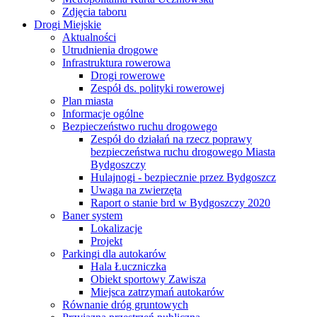
Zdjęcia taboru
Drogi Miejskie
Aktualności
Utrudnienia drogowe
Infrastruktura rowerowa
Drogi rowerowe
Zespół ds. polityki rowerowej
Plan miasta
Informacje ogólne
Bezpieczeństwo ruchu drogowego
Zespół do działań na rzecz poprawy
bezpieczeństwa ruchu drogowego Miasta
Bydgoszczy
Hulajnogi - bezpiecznie przez Bydgoszcz
Uwaga na zwierzęta
Raport o stanie brd w Bydgoszczy 2020
Baner system
Lokalizacje
Projekt
Parkingi dla autokarów
Hala Łuczniczka
Obiekt sportowy Zawisza
Miejsca zatrzymań autokarów
Równanie dróg gruntowych