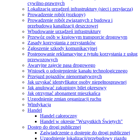
cywilno-prawnych
Lokalizacja urządzeń infrastruktury (sieci i przyłącza)
Prowadzenie robót (rozkopy)
Prowadzenie robót związanych z budowa i
przebudową kanalizacji deszczowej
Wbudowanie urządzeń infrastruktury
Przewóz osób w krajowym transporcie drogowym
Zasady korzystania z przystanków
Zgłoszenie szkody komunikacyjnej
Postępowanie reklamacyjne z tytułu korzystania z usług
przewozowych
Awaryjne zajęcie pasa drogowego
Wniosek o udostępnienie kanału technologicznego
Przejazd pojazdów nienormatywnych
Jak uzyskać identyfikator osoby niepełnosprawnej
Jak anulować zakupiony bilet okresowy
Jak otrzymać abonament mieszkańca
Uzgodnienie zmian organizacji ruchu
Windykacja
Handel
Handel całoroczny
Handel w okresie "Wszystkich Świętych"
Dostęp do drogi publicznej
Zaświadczenie o dostępie do drogi publicznej
Uzgodnienie lokalizacji/przebudowy zjazdu