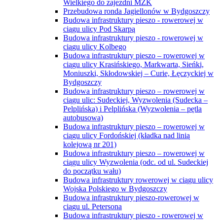
Wielkiego do zajezdni MZK
Przebudowa ronda Jagiellonów w Bydgoszczy
Budowa infrastruktury pieszo - rowerowej w
ciągu ulicy Pod Skarpą
Budowa infrastruktury pieszo - rowerowej w
ciągu ulicy Kolbego
Budowa infrastruktury pieszo – rowerowej w
ciągu ulicy Krasińskiego, Markwarta, Sieńki,
Moniuszki, Skłodowskiej – Curie, Łęczyckiej w
Bydgoszczy
Budowa infrastruktury pieszo – rowerowej w
ciągu ulic: Sudeckiej, Wyzwolenia (Sudecka –
Pelplińska) i Pelplińska (Wyzwolenia – pętla
autobusowa)
Budowa infrastruktury pieszo – rowerowej w
ciągu ulicy Fordońskiej (kładka nad linią
kolejową nr 201)
Budowa infrastruktury pieszo – rowerowej w
ciągu ulicy Wyzwolenia (odc. od ul. Sudeckiej
do początku wału)
Budowa infrastruktury rowerowej w ciągu ulicy
Wojska Polskiego w Bydgoszczy
Budowa infrastruktury pieszo-rowerowej w
ciągu ul. Petersona
Budowa infrastruktury pieszo - rowerowej w