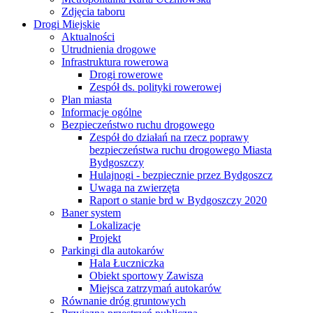
Zdjęcia taboru
Drogi Miejskie
Aktualności
Utrudnienia drogowe
Infrastruktura rowerowa
Drogi rowerowe
Zespół ds. polityki rowerowej
Plan miasta
Informacje ogólne
Bezpieczeństwo ruchu drogowego
Zespół do działań na rzecz poprawy
bezpieczeństwa ruchu drogowego Miasta
Bydgoszczy
Hulajnogi - bezpiecznie przez Bydgoszcz
Uwaga na zwierzęta
Raport o stanie brd w Bydgoszczy 2020
Baner system
Lokalizacje
Projekt
Parkingi dla autokarów
Hala Łuczniczka
Obiekt sportowy Zawisza
Miejsca zatrzymań autokarów
Równanie dróg gruntowych