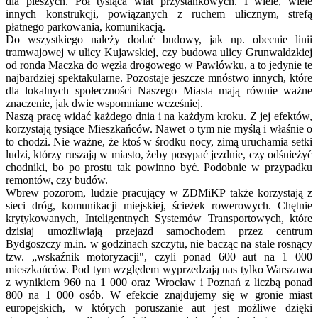
dla pieszych. Pół tysiąca wiat przystankowych. I wiele, wiele
innych konstrukcji, powiązanych z ruchem ulicznym, strefą
płatnego parkowania, komunikacją.
Do wszystkiego należy dodać budowy, jak np. obecnie linii
tramwajowej w ulicy Kujawskiej, czy budowa ulicy Grunwaldzkiej
od ronda Maczka do węzła drogowego w Pawłówku, a to jedynie te
najbardziej spektakularne. Pozostaje jeszcze mnóstwo innych, które
dla lokalnych społeczności Naszego Miasta mają równie ważne
znaczenie, jak dwie wspomniane wcześniej.
Naszą pracę widać każdego dnia i na każdym kroku. Z jej efektów,
korzystają tysiące Mieszkańców. Nawet o tym nie myślą i właśnie o
to chodzi. Nie ważne, że ktoś w środku nocy, zimą uruchamia setki
ludzi, którzy ruszają w miasto, żeby posypać jezdnie, czy odśnieżyć
chodniki, bo po prostu tak powinno być. Podobnie w przypadku
remontów, czy budów.
Wbrew pozorom, ludzie pracujący w ZDMiKP także korzystają z
sieci dróg, komunikacji miejskiej, ścieżek rowerowych. Chętnie
krytykowanych, Inteligentnych Systemów Transportowych, które
dzisiaj umożliwiają przejazd samochodem przez centrum
Bydgoszczy m.in. w godzinach szczytu, nie bacząc na stale rosnący
tzw. „wskaźnik motoryzacji", czyli ponad 600 aut na 1 000
mieszkańców. Pod tym względem wyprzedzają nas tylko Warszawa
z wynikiem 960 na 1 000 oraz Wrocław i Poznań z liczbą ponad
800 na 1 000 osób. W efekcie znajdujemy się w gronie miast
europejskich, w których poruszanie aut jest możliwe dzięki