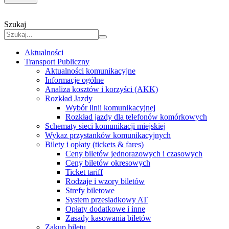
Szukaj
Aktualności
Transport Publiczny
Aktualności komunikacyjne
Informacje ogólne
Analiza kosztów i korzyści (AKK)
Rozkład Jazdy
Wybór linii komunikacyjnej
Rozkład jazdy dla telefonów komórkowych
Schematy sieci komunikacji miejskiej
Wykaz przystanków komunikacyjnych
Bilety i opłaty (tickets & fares)
Ceny biletów jednorazowych i czasowych
Ceny biletów okresowych
Ticket tariff
Rodzaje i wzory biletów
Strefy biletowe
System przesiadkowy AT
Opłaty dodatkowe i inne
Zasady kasowania biletów
Zakup biletu