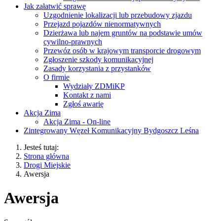
Jak załatwić sprawę
Uzgodnienie lokalizacji lub przebudowy zjazdu
Przejazd pojazdów nienormatywnych
Dzierżawa lub najem gruntów na podstawie umów
cywilno-prawnych
Przewóz osób w krajowym transporcie drogowym
Zgłoszenie szkody komunikacyjnej
Zasady korzystania z przystanków
O firmie
Wydziały ZDMiKP
Kontakt z nami
Zgłoś awarię
Akcja Zima
Akcja Zima - On-line
Zintegrowany Węzeł Komunikacyjny Bydgoszcz Leśna
Jesteś tutaj:
Strona główna
Drogi Miejskie
Awersja
Awersja