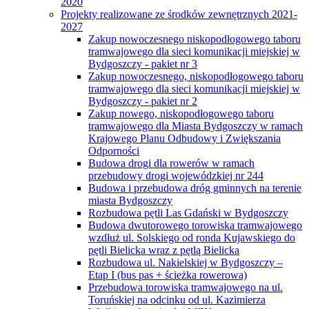
2020
Projekty realizowane ze środków zewnętrznych 2021-
2027
Zakup nowoczesnego niskopodłogowego taboru
tramwajowego dla sieci komunikacji miejskiej w
Bydgoszczy - pakiet nr 3
Zakup nowoczesnego, niskopodłogowego taboru
tramwajowego dla sieci komunikacji miejskiej w
Bydgoszczy - pakiet nr 2
Zakup nowego, niskopodłogowego taboru
tramwajowego dla Miasta Bydgoszczy w ramach
Krajowego Planu Odbudowy i Zwiększania
Odporności
Budowa drogi dla rowerów w ramach
przebudowy drogi wojewódzkiej nr 244
Budowa i przebudowa dróg gminnych na terenie
miasta Bydgoszczy
Rozbudowa pętli Las Gdański w Bydgoszczy
Budowa dwutorowego torowiska tramwajowego
wzdłuż ul. Solskiego od ronda Kujawskiego do
pętli Bielicka wraz z pętlą Bielicka
Rozbudowa ul. Nakielskiej w Bydgoszczy –
Etap I (bus pas + ścieżka rowerowa)
Przebudowa torowiska tramwajowego na ul.
Toruńskiej na odcinku od ul. Kazimierza