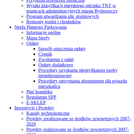
Przyjazna przestrzeń publiczna
Wyniki klasyfikacji miejskiego odcinka TNT w
granicach administracyjnych miasta Bydgoszczy
Program utwardzania ulic gruntowych
Remonty jezdni i chodników
Strefa Płatnego Parkowania
Informacje ogólne
Mapa Strefy
Opłaty
Sposób uiszczenia opłaty
Cennik
Zwolnienia z opłat
Opłaty dodatkowe
Procedury uzyskania identyfikatora osoby
niepełnosprawnej
Procedury otrzymania abonamentu dla pojazdu
mieszkańca
Płać komórką
Regulamin SPP
E-SKLEP
Inwestycje i Projekty
Kanały technologiczne
Projekty zrealizowane ze środków zewnętrznych 2007-
2020
Projekty realizowane ze środków zewnętrznych 2007-