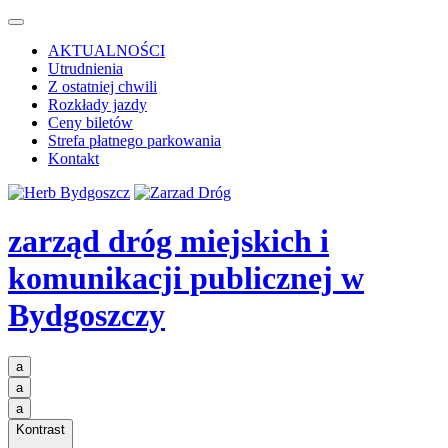
AKTUALNOŚCI
Utrudnienia
Z ostatniej chwili
Rozkłady jazdy
Ceny biletów
Strefa płatnego parkowania
Kontakt
zarząd dróg miejskich i
komunikacji publicznej
w
Bydgoszczy
a
a
a
Kontrast