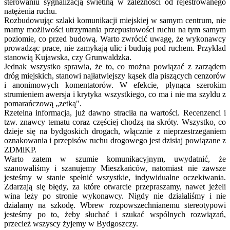
sterowaniu sygnalizacją świetlną w zależności od rejestrowanego
natężenia ruchu.
Rozbudowując szlaki komunikacji miejskiej w samym centrum, nie
mamy możliwości utrzymania przepustowości ruchu na tym samym
poziomie, co przed budową. Warto zwrócić uwagę, że wykonawcy
prowadząc prace, nie zamykają ulic i budują pod ruchem. Przykład
stanowią Kujawska, czy Grunwaldzka.
Jednak wszystko sprawia, że to, co można powiązać z zarządem
dróg miejskich, stanowi najłatwiejszy kąsek dla piszących cenzorów
i anonimowych komentatorów. W efekcie, płynąca szerokim
strumieniem awersja i krytyka wszystkiego, co ma i nie ma szyldu z
pomarańczową „zetką".
Rzetelna informacja, już dawno straciła na wartości. Recenzenci i
tzw. znawcy tematu coraz częściej chodzą na skróty. Wszystko, co
dzieje się na bydgoskich drogach, włącznie z nieprzestrzeganiem
oznakowania i przepisów ruchu drogowego jest dzisiaj powiązane z
ZDMiKP.
Warto zatem w szumie komunikacyjnym, uwydatnić, że
szanowaliśmy i szanujemy Mieszkańców, natomiast nie zawsze
jesteśmy w stanie spełnić wszystkie, indywidualne oczekiwania.
Zdarzają się błędy, za które otwarcie przepraszamy, nawet jeżeli
wina leży po stronie wykonawcy. Nigdy nie działaliśmy i nie
działamy na szkodę. Wbrew rozpowszechnianemu stereotypowi
jesteśmy po to, żeby słuchać i szukać wspólnych rozwiązań,
przecież wszyscy żyjemy w Bydgoszczy.