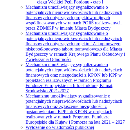
ciągu Wielkiej Pętli Fordonu - etap I
Mechanizm umożliwiający sygnalizowanie o
potencjalnych nieprawidłowościach lub nadużyciach
finansowych dotyczących projektów unijnych
współfinasowanych w ramach POIiŚ realizowanych
przez ZDMiKP w imieniu Miasta Bydgoszczy
Mechanizm umożliwiający sygnalizowanie o
potencjalnych nieprawidłowościach lub nadużyciach
finansowych dotyczących projektu "Zakup nowego
niskopodłogowego taboru tramwajowego dla Miasta
Bydgoszczy w ramach Krajowego Planu Odbudowy i
Zwiększania Odporności
Mechanizm umożliwiający sygnalizowanie o
potencjalnych nieprawidłowościach lub nadużyciach
finansowych oraz niezgodności z KPON lub KPP w
projektach realizowanych w ramach Programu
Fundusze Europejskie na Infrastrukturę, Klimat,
Środowisko 2021-2027
Mechanizmu umożliwiający sygnalizowanie o
potencjalnych nieprawidłowościach lub nadużyciach
finansowych oraz zgłoszenie niezgodności z
postanowieniami KPP lub KPON w projektach
realizowanych w ramach Programu Fundusze
Europejskie dla Kujaw i Pomorza na lata 2021 – 2027
Wyłożenie do wiadomości publicznej