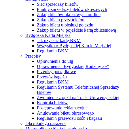
Sieć sprzedaży biletów
Punkty sprzedaży biletów okresowych
Zakup biletów okresowych on-line
Zakup biletu przez telefon
Zakup biletu u obsługi pojazdu
Zakup biletu w pojeździe kartą zbliżeniową
Bydgoska Karta Miejska
Jak uzyskać kartę BKM
Wszystko o Bydgoskiej Karcie Miejskiej
Regulamin BKM
Przepisy
Uprawnienia do ulg
Uprawnienia "Bydgoskiej Rodziny 3+"
Przepisy porządkowe
Przewóz bagażu
Regulamin BKM
Regulamin Systemu Telefonicznej Sprzedaży
Biletów
Zwolnienie z opłat na Trasie Uniwersyteckiej
Kontrola biletów
Postępowanie reklamacyjne
Anulowanie biletu okresowego
Regulamin przewozu osób i bagażu
Dla młodego pasażera
Metropolitalna Karta Uczniowska