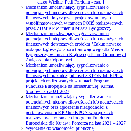
ciągu Wielkiej Pętli Fordonu - etap I
Mechanizm umożliwiający sygnalizowanie o
potencjalnych nieprawidłowościach lub nadużyciach
finansowych dotyczących projektów unijnych
współfinasowanych w ramach POIiŚ realizowanych
przez ZDMiKP w imieniu Miasta Bydgoszczy
Mechanizm umożliwiający sygnalizowanie o
potencjalnych nieprawidłowościach lub nadużyciach
finansowych dotyczących projektu "Zakup nowego
niskopodłogowego taboru tramwajowego dla Miasta
Bydgoszczy w ramach Krajowego Planu Odbudowy i
Zwiększania Odporności
Mechanizm umożliwiający sygnalizowanie o
potencjalnych nieprawidłowościach lub nadużyciach
finansowych oraz niezgodności z KPON lub KPP w
projektach realizowanych w ramach Programu
Fundusze Europejskie na Infrastrukturę, Klimat,
Środowisko 2021-2027
Mechanizmu umożliwiający sygnalizowanie o
potencjalnych nieprawidłowościach lub nadużyciach
finansowych oraz zgłoszenie niezgodności z
postanowieniami KPP lub KPON w projektach
realizowanych w ramach Programu Fundusze
Europejskie dla Kujaw i Pomorza na lata 2021 – 2027
Wyłożenie do wiadomości publicznej