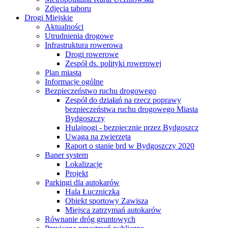
Zdjęcia taboru
Drogi Miejskie
Aktualności
Utrudnienia drogowe
Infrastruktura rowerowa
Drogi rowerowe
Zespół ds. polityki rowerowej
Plan miasta
Informacje ogólne
Bezpieczeństwo ruchu drogowego
Zespół do działań na rzecz poprawy
bezpieczeństwa ruchu drogowego Miasta
Bydgoszczy
Hulajnogi - bezpiecznie przez Bydgoszcz
Uwaga na zwierzęta
Raport o stanie brd w Bydgoszczy 2020
Baner system
Lokalizacje
Projekt
Parkingi dla autokarów
Hala Łuczniczka
Obiekt sportowy Zawisza
Miejsca zatrzymań autokarów
Równanie dróg gruntowych