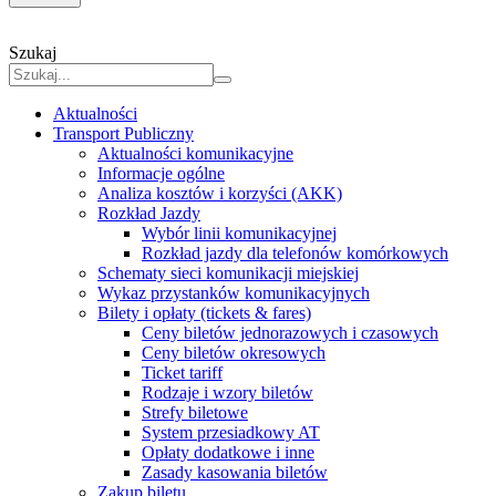
Szukaj
Aktualności
Transport Publiczny
Aktualności komunikacyjne
Informacje ogólne
Analiza kosztów i korzyści (AKK)
Rozkład Jazdy
Wybór linii komunikacyjnej
Rozkład jazdy dla telefonów komórkowych
Schematy sieci komunikacji miejskiej
Wykaz przystanków komunikacyjnych
Bilety i opłaty (tickets & fares)
Ceny biletów jednorazowych i czasowych
Ceny biletów okresowych
Ticket tariff
Rodzaje i wzory biletów
Strefy biletowe
System przesiadkowy AT
Opłaty dodatkowe i inne
Zasady kasowania biletów
Zakup biletu