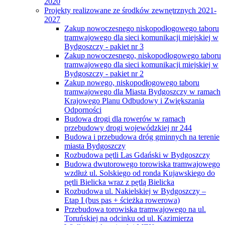
2020
Projekty realizowane ze środków zewnętrznych 2021-
2027
Zakup nowoczesnego niskopodłogowego taboru
tramwajowego dla sieci komunikacji miejskiej w
Bydgoszczy - pakiet nr 3
Zakup nowoczesnego, niskopodłogowego taboru
tramwajowego dla sieci komunikacji miejskiej w
Bydgoszczy - pakiet nr 2
Zakup nowego, niskopodłogowego taboru
tramwajowego dla Miasta Bydgoszczy w ramach
Krajowego Planu Odbudowy i Zwiększania
Odporności
Budowa drogi dla rowerów w ramach
przebudowy drogi wojewódzkiej nr 244
Budowa i przebudowa dróg gminnych na terenie
miasta Bydgoszczy
Rozbudowa pętli Las Gdański w Bydgoszczy
Budowa dwutorowego torowiska tramwajowego
wzdłuż ul. Solskiego od ronda Kujawskiego do
pętli Bielicka wraz z pętlą Bielicka
Rozbudowa ul. Nakielskiej w Bydgoszczy –
Etap I (bus pas + ścieżka rowerowa)
Przebudowa torowiska tramwajowego na ul.
Toruńskiej na odcinku od ul. Kazimierza