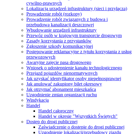
cywilno-prawnych
Lokalizacja urządzeń infrastruktury (sieci i przyłącza)
Prowadzenie robót (rozkopy)
Prowadzenie robót związanych z budowa i
przebudową kanalizacji deszczowej
Wbudowanie urządzeń infrastruktury
Przewóz osób w krajowym transporcie drogowym
Zasady korzystania z przystanków
Zgłoszenie szkody komunikacyjnej
Postępowanie reklamacyjne z tytułu korzystania z usług
przewozowych
Awaryjne zajęcie pasa drogowego
Wniosek o udostępnienie kanału technologicznego
Przejazd pojazdów nienormatywnych
Jak uzyskać identyfikator osoby niepełnosprawnej
Jak anulować zakupiony bilet okresowy
Jak otrzymać abonament mieszkańca
Uzgodnienie zmian organizacji ruchu
Windykacja
Handel
Handel całoroczny
Handel w okresie "Wszystkich Świętych"
Dostęp do drogi publicznej
Zaświadczenie o dostępie do drogi publicznej
Uzgodnienie lokalizacji/przebudowy zjazdu