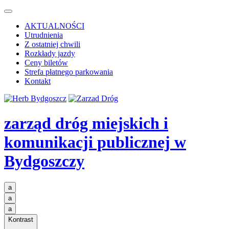
AKTUALNOŚCI
Utrudnienia
Z ostatniej chwili
Rozkłady jazdy
Ceny biletów
Strefa płatnego parkowania
Kontakt
zarząd dróg miejskich i
komunikacji publicznej
w
Bydgoszczy
a
a
a
Kontrast