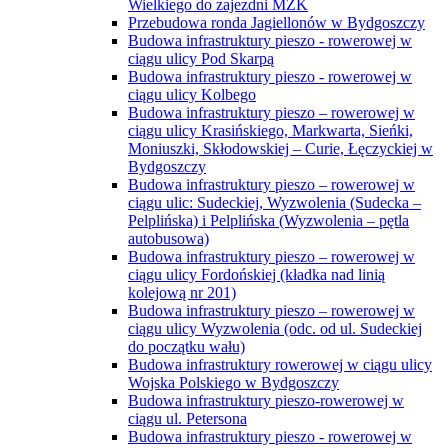
Wielkiego do zajezdni MZK
Przebudowa ronda Jagiellonów w Bydgoszczy
Budowa infrastruktury pieszo - rowerowej w
ciągu ulicy Pod Skarpą
Budowa infrastruktury pieszo - rowerowej w
ciągu ulicy Kolbego
Budowa infrastruktury pieszo – rowerowej w
ciągu ulicy Krasińskiego, Markwarta, Sieńki,
Moniuszki, Skłodowskiej – Curie, Łęczyckiej w
Bydgoszczy
Budowa infrastruktury pieszo – rowerowej w
ciągu ulic: Sudeckiej, Wyzwolenia (Sudecka –
Pelplińska) i Pelplińska (Wyzwolenia – pętla
autobusowa)
Budowa infrastruktury pieszo – rowerowej w
ciągu ulicy Fordońskiej (kładka nad linią
kolejową nr 201)
Budowa infrastruktury pieszo – rowerowej w
ciągu ulicy Wyzwolenia (odc. od ul. Sudeckiej
do początku wału)
Budowa infrastruktury rowerowej w ciągu ulicy
Wojska Polskiego w Bydgoszczy
Budowa infrastruktury pieszo-rowerowej w
ciągu ul. Petersona
Budowa infrastruktury pieszo - rowerowej w