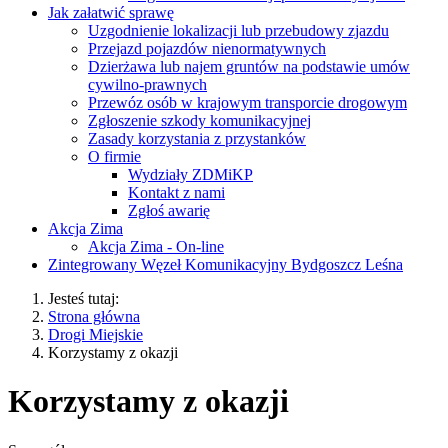
Jak załatwić sprawę
Uzgodnienie lokalizacji lub przebudowy zjazdu
Przejazd pojazdów nienormatywnych
Dzierżawa lub najem gruntów na podstawie umów
cywilno-prawnych
Przewóz osób w krajowym transporcie drogowym
Zgłoszenie szkody komunikacyjnej
Zasady korzystania z przystanków
O firmie
Wydziały ZDMiKP
Kontakt z nami
Zgłoś awarię
Akcja Zima
Akcja Zima - On-line
Zintegrowany Węzeł Komunikacyjny Bydgoszcz Leśna
Jesteś tutaj:
Strona główna
Drogi Miejskie
Korzystamy z okazji
Korzystamy z okazji