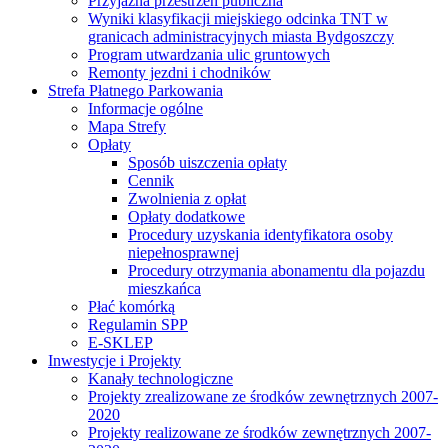
Przyjazna przestrzeń publiczna
Wyniki klasyfikacji miejskiego odcinka TNT w
granicach administracyjnych miasta Bydgoszczy
Program utwardzania ulic gruntowych
Remonty jezdni i chodników
Strefa Płatnego Parkowania
Informacje ogólne
Mapa Strefy
Opłaty
Sposób uiszczenia opłaty
Cennik
Zwolnienia z opłat
Opłaty dodatkowe
Procedury uzyskania identyfikatora osoby
niepełnosprawnej
Procedury otrzymania abonamentu dla pojazdu
mieszkańca
Płać komórką
Regulamin SPP
E-SKLEP
Inwestycje i Projekty
Kanały technologiczne
Projekty zrealizowane ze środków zewnętrznych 2007-
2020
Projekty realizowane ze środków zewnętrznych 2007-