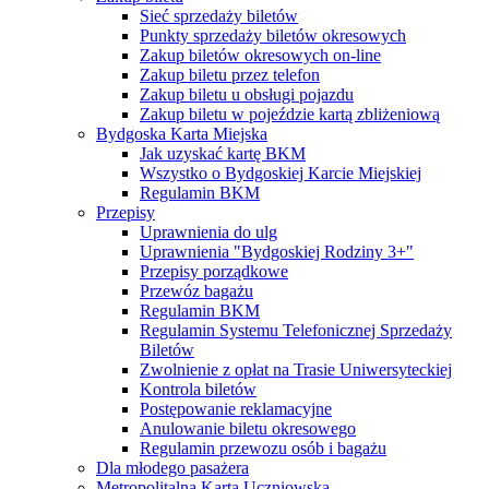
Sieć sprzedaży biletów
Punkty sprzedaży biletów okresowych
Zakup biletów okresowych on-line
Zakup biletu przez telefon
Zakup biletu u obsługi pojazdu
Zakup biletu w pojeździe kartą zbliżeniową
Bydgoska Karta Miejska
Jak uzyskać kartę BKM
Wszystko o Bydgoskiej Karcie Miejskiej
Regulamin BKM
Przepisy
Uprawnienia do ulg
Uprawnienia "Bydgoskiej Rodziny 3+"
Przepisy porządkowe
Przewóz bagażu
Regulamin BKM
Regulamin Systemu Telefonicznej Sprzedaży
Biletów
Zwolnienie z opłat na Trasie Uniwersyteckiej
Kontrola biletów
Postępowanie reklamacyjne
Anulowanie biletu okresowego
Regulamin przewozu osób i bagażu
Dla młodego pasażera
Metropolitalna Karta Uczniowska