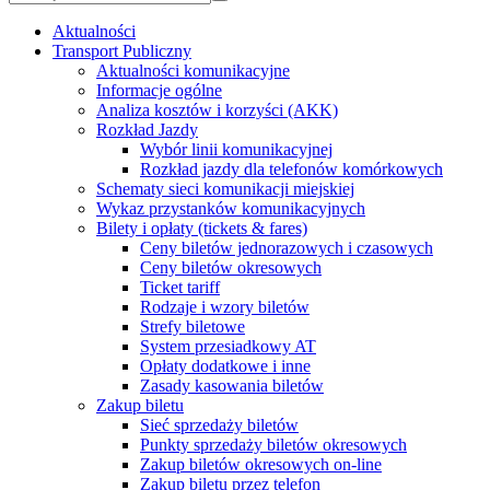
Aktualności
Transport Publiczny
Aktualności komunikacyjne
Informacje ogólne
Analiza kosztów i korzyści (AKK)
Rozkład Jazdy
Wybór linii komunikacyjnej
Rozkład jazdy dla telefonów komórkowych
Schematy sieci komunikacji miejskiej
Wykaz przystanków komunikacyjnych
Bilety i opłaty (tickets & fares)
Ceny biletów jednorazowych i czasowych
Ceny biletów okresowych
Ticket tariff
Rodzaje i wzory biletów
Strefy biletowe
System przesiadkowy AT
Opłaty dodatkowe i inne
Zasady kasowania biletów
Zakup biletu
Sieć sprzedaży biletów
Punkty sprzedaży biletów okresowych
Zakup biletów okresowych on-line
Zakup biletu przez telefon