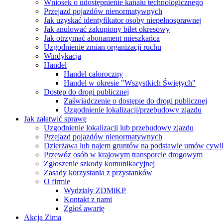
Wniosek o udostępnienie kanału technologicznego
Przejazd pojazdów nienormatywnych
Jak uzyskać identyfikator osoby niepełnosprawnej
Jak anulować zakupiony bilet okresowy
Jak otrzymać abonament mieszkańca
Uzgodnienie zmian organizacji ruchu
Windykacja
Handel
Handel całoroczny
Handel w okresie "Wszystkich Świętych"
Dostęp do drogi publicznej
Zaświadczenie o dostępie do drogi publicznej
Uzgodnienie lokalizacji/przebudowy zjazdu
Jak załatwić sprawę
Uzgodnienie lokalizacji lub przebudowy zjazdu
Przejazd pojazdów nienormatywnych
Dzierżawa lub najem gruntów na podstawie umów cywi
Przewóz osób w krajowym transporcie drogowym
Zgłoszenie szkody komunikacyjnej
Zasady korzystania z przystanków
O firmie
Wydziały ZDMiKP
Kontakt z nami
Zgłoś awarię
Akcja Zima