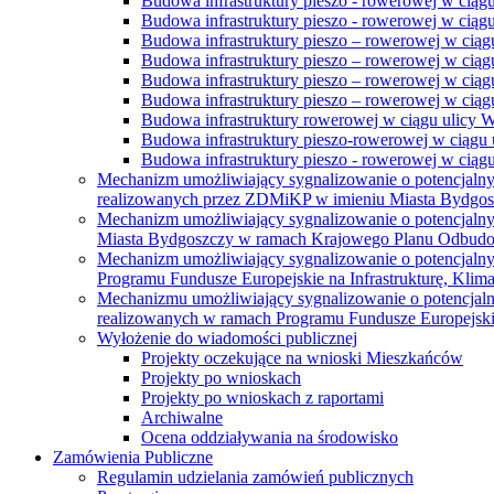
Budowa infrastruktury pieszo - rowerowej w ciąg
Budowa infrastruktury pieszo - rowerowej w ciąg
Budowa infrastruktury pieszo – rowerowej w ciąg
Budowa infrastruktury pieszo – rowerowej w ciągu
Budowa infrastruktury pieszo – rowerowej w ciągu
Budowa infrastruktury pieszo – rowerowej w ciągu
Budowa infrastruktury rowerowej w ciągu ulicy 
Budowa infrastruktury pieszo-rowerowej w ciągu u
Budowa infrastruktury pieszo - rowerowej w ciągu 
Mechanizm umożliwiający sygnalizowanie o potencjaln
realizowanych przez ZDMiKP w imieniu Miasta Bydgo
Mechanizm umożliwiający sygnalizowanie o potencjaln
Miasta Bydgoszczy w ramach Krajowego Planu Odbudo
Mechanizm umożliwiający sygnalizowanie o potencjaln
Programu Fundusze Europejskie na Infrastrukturę, Klim
Mechanizmu umożliwiający sygnalizowanie o potencjaln
realizowanych w ramach Programu Fundusze Europejskie
Wyłożenie do wiadomości publicznej
Projekty oczekujące na wnioski Mieszkańców
Projekty po wnioskach
Projekty po wnioskach z raportami
Archiwalne
Ocena oddziaływania na środowisko
Zamówienia Publiczne
Regulamin udzielania zamówień publicznych