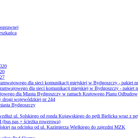
osprawnej
eszkańca
2020
020
027
mwajowego dla sieci komunikacji miejskiej w Bydgoszczy - pakiet nr
amwajowego dla sieci komunikacji miejskiej w Bydgoszczy - pakiet n
jowego dla Miasta Bydgoszczy w ramach Krajowego Planu Odbudowy
 drogi wojewódzkiej nr 244
miasta Bydgoszczy
ż ul. Solskiego od ronda Kujawskiego do pętli Bielicka wraz z pęt
 (bus pas + ścieżka rowerowa)
skiej na odcinku od ul. Kazimierza Wielkiego do zajezdni MZK