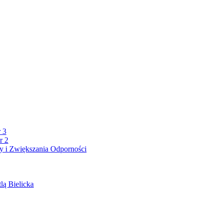
 3
r 2
 i Zwiększania Odporności
lą Bielicka