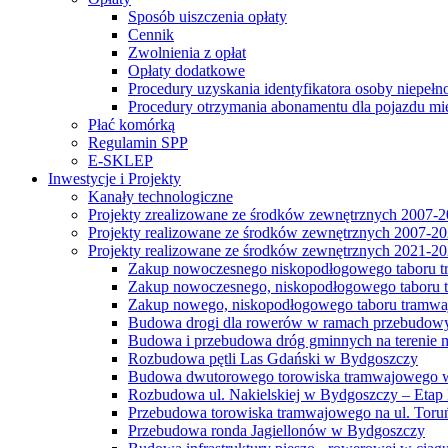
Sposób uiszczenia opłaty
Cennik
Zwolnienia z opłat
Opłaty dodatkowe
Procedury uzyskania identyfikatora osoby niepełn
Procedury otrzymania abonamentu dla pojazdu mi
Płać komórką
Regulamin SPP
E-SKLEP
Inwestycje i Projekty
Kanały technologiczne
Projekty zrealizowane ze środków zewnętrznych 2007-
Projekty realizowane ze środków zewnętrznych 2007-2
Projekty realizowane ze środków zewnętrznych 2021-2
Zakup nowoczesnego niskopodłogowego taboru tra
Zakup nowoczesnego, niskopodłogowego taboru tr
Zakup nowego, niskopodłogowego taboru tramwa
Budowa drogi dla rowerów w ramach przebudowy
Budowa i przebudowa dróg gminnych na terenie 
Rozbudowa pętli Las Gdański w Bydgoszczy
Budowa dwutorowego torowiska tramwajowego wzdłu
Rozbudowa ul. Nakielskiej w Bydgoszczy – Etap I
Przebudowa torowiska tramwajowego na ul. Toruń
Przebudowa ronda Jagiellonów w Bydgoszczy