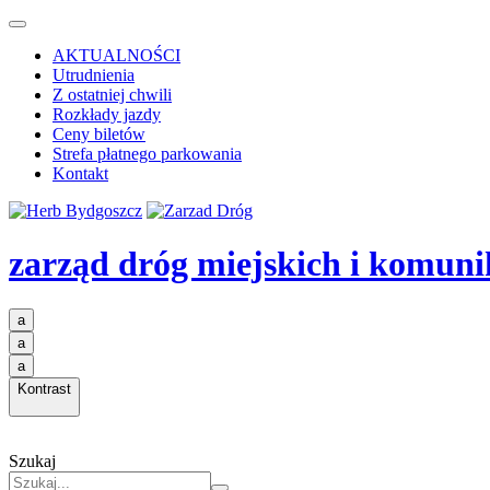
AKTUALNOŚCI
Utrudnienia
Z ostatniej chwili
Rozkłady jazdy
Ceny biletów
Strefa płatnego parkowania
Kontakt
zarząd dróg miejskich i komuni
a
a
a
Kontrast
Szukaj