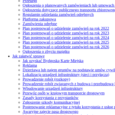
Przetargi
Ogłoszenia o planowanych zamówieniach lub umowac
Ogłoszenia dotyczące publicznego transportu zbioroweg
Regulamin udzielania zamówień odrębnych
Platforma zakupowa
Zamówienia odrębne
Plan postępowań o udzielenie zamówień na rok 2022
Plan postępowań o udzielenie zamówień na rok 2023
Plan postępowań o udzielenie zamówień na rok 2024
Plan postępowań o udzielenie zamówień na rok 2025
Plan postępowań o udzielenie zamówień na rok 2026
Ogłoszenia o zbyciu majątku
Jak załatwić sprawę
Jak uzyskać Bydgoską Kartę Miejską
Reklama
Dzierżawa lub najem gruntów na podstawie umów cywi
Lokalizacja urządzeń infrastruktury (sieci i przyłącza)
Prowadzenie robót (rozkopy)
Prowadzenie robót związanych z budowa i przebudową k
Wbudowanie urządzeń infrastruktury
Przewóz osób w krajowym transporcie drogowym
Zasady korzystania z przystanków
Zgłoszenie szkody komunikacyjnej
Postępowanie reklamacyjne z tytułu korzystania z usłu
Awaryjne zajęcie pasa drogowego