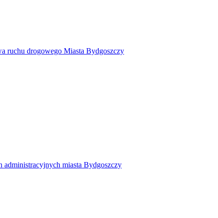
twa ruchu drogowego Miasta Bydgoszczy
h administracyjnych miasta Bydgoszczy