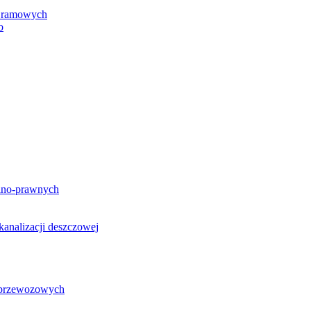
h ramowych
o
lno-prawnych
analizacji deszczowej
g przewozowych