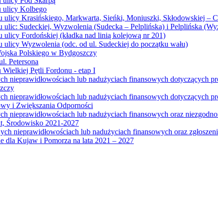
u ulicy Pod Skarpą
u ulicy Kolbego
u ulicy Krasińskiego, Markwarta, Sieńki, Moniuszki, Skłodowskiej – 
 ulic: Sudeckiej, Wyzwolenia (Sudecka – Pelplińska) i Pelplińska (W
 ulicy Fordońskiej (kładka nad linią kolejową nr 201)
 ulicy Wyzwolenia (odc. od ul. Sudeckiej do początku wału)
Wojska Polskiego w Bydgoszczy
l. Petersona
Wielkiej Pętli Fordonu - etap I
ych nieprawidłowościach lub nadużyciach finansowych dotyczących p
szczy
ych nieprawidłowościach lub nadużyciach finansowych dotyczących 
wy i Zwiększania Odporności
ych nieprawidłowościach lub nadużyciach finansowych oraz niezgodn
at, Środowisko 2021-2027
ych nieprawidłowościach lub nadużyciach finansowych oraz zgłosze
 dla Kujaw i Pomorza na lata 2021 – 2027