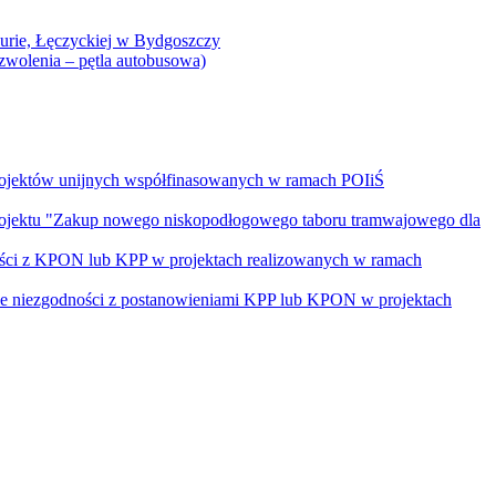
Curie, Łęczyckiej w Bydgoszczy
yzwolenia – pętla autobusowa)
rojektów unijnych współfinasowanych w ramach POIiŚ
projektu "Zakup nowego niskopodłogowego taboru tramwajowego dla
ości z KPON lub KPP w projektach realizowanych w ramach
nie niezgodności z postanowieniami KPP lub KPON w projektach