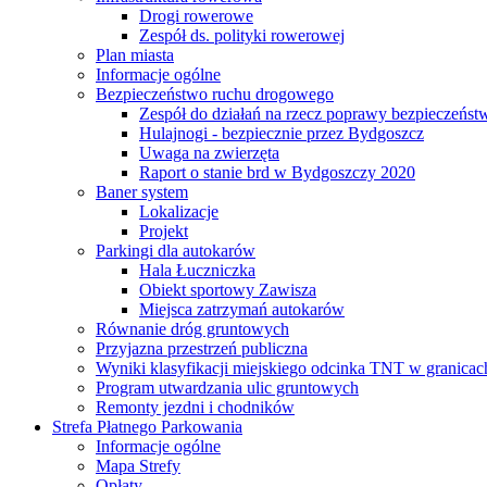
Drogi rowerowe
Zespół ds. polityki rowerowej
Plan miasta
Informacje ogólne
Bezpieczeństwo ruchu drogowego
Zespół do działań na rzecz poprawy bezpieczeńs
Hulajnogi - bezpiecznie przez Bydgoszcz
Uwaga na zwierzęta
Raport o stanie brd w Bydgoszczy 2020
Baner system
Lokalizacje
Projekt
Parkingi dla autokarów
Hala Łuczniczka
Obiekt sportowy Zawisza
Miejsca zatrzymań autokarów
Równanie dróg gruntowych
Przyjazna przestrzeń publiczna
Wyniki klasyfikacji miejskiego odcinka TNT w granicac
Program utwardzania ulic gruntowych
Remonty jezdni i chodników
Strefa Płatnego Parkowania
Informacje ogólne
Mapa Strefy
Opłaty