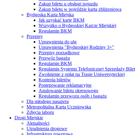
Zakup biletu u obsługi pojazdu
Zakup biletu w pojeździe kartą zbliżeniową
Bydgoska Karta Miejska
Jak uzyskać kartę BKM
Wszystko o Bydgoskiej Karcie Miejskiej
Regulamin BKM
Przepisy
Uprawnienia do ulg
Uprawnienia "Bydgoskiej Rodziny 3+"
Przepisy porządkowe
Przewóz bagażu
Regulamin BKM
Regulamin Systemu Telefonicznej Sprzedaży Bile
Zwolnienie z opłat na Trasie Uniwersyteckiej
Kontrola biletów
Postępowanie reklamacyjne
Anulowanie biletu okresowego
Regulamin przewozu osób i bagażu
Dla młodego pasażera
Metropolitalna Karta Uczniowska
Zdjęcia taboru
Drogi Miejskie
Aktualności
Utrudnienia drogowe
Infrastruktura rowerowa