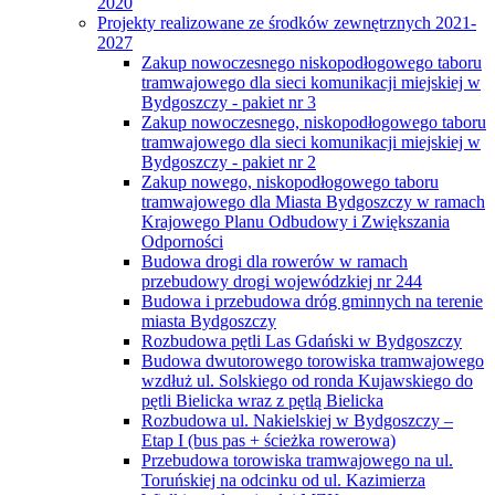
2020
Projekty realizowane ze środków zewnętrznych 2021-
2027
Zakup nowoczesnego niskopodłogowego taboru
tramwajowego dla sieci komunikacji miejskiej w
Bydgoszczy - pakiet nr 3
Zakup nowoczesnego, niskopodłogowego taboru
tramwajowego dla sieci komunikacji miejskiej w
Bydgoszczy - pakiet nr 2
Zakup nowego, niskopodłogowego taboru
tramwajowego dla Miasta Bydgoszczy w ramach
Krajowego Planu Odbudowy i Zwiększania
Odporności
Budowa drogi dla rowerów w ramach
przebudowy drogi wojewódzkiej nr 244
Budowa i przebudowa dróg gminnych na terenie
miasta Bydgoszczy
Rozbudowa pętli Las Gdański w Bydgoszczy
Budowa dwutorowego torowiska tramwajowego
wzdłuż ul. Solskiego od ronda Kujawskiego do
pętli Bielicka wraz z pętlą Bielicka
Rozbudowa ul. Nakielskiej w Bydgoszczy –
Etap I (bus pas + ścieżka rowerowa)
Przebudowa torowiska tramwajowego na ul.
Toruńskiej na odcinku od ul. Kazimierza