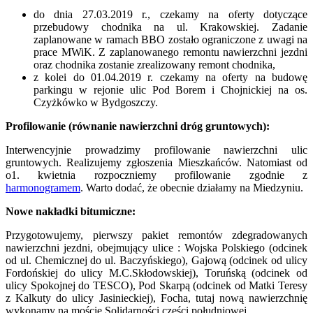
do dnia 27.03.2019 r., czekamy na oferty dotyczące
przebudowy chodnika na ul. Krakowskiej. Zadanie
zaplanowane w ramach BBO zostało ograniczone z uwagi na
prace MWiK. Z zaplanowanego remontu nawierzchni jezdni
oraz chodnika zostanie zrealizowany remont chodnika,
z kolei do 01.04.2019 r. czekamy na oferty na budowę
parkingu w rejonie ulic Pod Borem i Chojnickiej na os.
Czyżkówko w Bydgoszczy.
Profilowanie (równanie nawierzchni dróg gruntowych):
Interwencyjnie prowadzimy profilowanie nawierzchni ulic
gruntowych. Realizujemy zgłoszenia Mieszkańców. Natomiast od
o1. kwietnia rozpoczniemy profilowanie zgodnie z
harmonogramem
. Warto dodać, że obecnie działamy na Miedzyniu.
Nowe nakładki bitumiczne:
Przygotowujemy, pierwszy pakiet remontów zdegradowanych
nawierzchni jezdni, obejmujący ulice : Wojska Polskiego (odcinek
od ul. Chemicznej do ul. Baczyńskiego), Gajową (odcinek od ulicy
Fordońskiej do ulicy M.C.Skłodowskiej), Toruńską (odcinek od
ulicy Spokojnej do TESCO), Pod Skarpą (odcinek od Matki Teresy
z Kalkuty do ulicy Jasinieckiej), Focha, tutaj nową nawierzchnię
wykonamy na moście Solidarności części południowej.