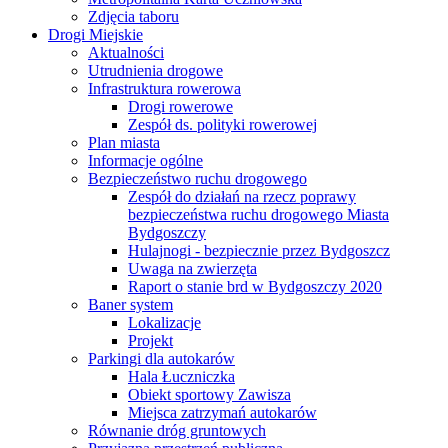
Zdjęcia taboru
Drogi Miejskie
Aktualności
Utrudnienia drogowe
Infrastruktura rowerowa
Drogi rowerowe
Zespół ds. polityki rowerowej
Plan miasta
Informacje ogólne
Bezpieczeństwo ruchu drogowego
Zespół do działań na rzecz poprawy
bezpieczeństwa ruchu drogowego Miasta
Bydgoszczy
Hulajnogi - bezpiecznie przez Bydgoszcz
Uwaga na zwierzęta
Raport o stanie brd w Bydgoszczy 2020
Baner system
Lokalizacje
Projekt
Parkingi dla autokarów
Hala Łuczniczka
Obiekt sportowy Zawisza
Miejsca zatrzymań autokarów
Równanie dróg gruntowych