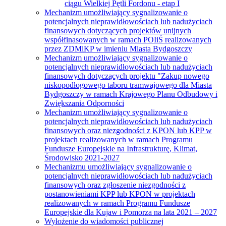
ciągu Wielkiej Pętli Fordonu - etap I
Mechanizm umożliwiający sygnalizowanie o
potencjalnych nieprawidłowościach lub nadużyciach
finansowych dotyczących projektów unijnych
współfinasowanych w ramach POIiŚ realizowanych
przez ZDMiKP w imieniu Miasta Bydgoszczy
Mechanizm umożliwiający sygnalizowanie o
potencjalnych nieprawidłowościach lub nadużyciach
finansowych dotyczących projektu "Zakup nowego
niskopodłogowego taboru tramwajowego dla Miasta
Bydgoszczy w ramach Krajowego Planu Odbudowy i
Zwiększania Odporności
Mechanizm umożliwiający sygnalizowanie o
potencjalnych nieprawidłowościach lub nadużyciach
finansowych oraz niezgodności z KPON lub KPP w
projektach realizowanych w ramach Programu
Fundusze Europejskie na Infrastrukturę, Klimat,
Środowisko 2021-2027
Mechanizmu umożliwiający sygnalizowanie o
potencjalnych nieprawidłowościach lub nadużyciach
finansowych oraz zgłoszenie niezgodności z
postanowieniami KPP lub KPON w projektach
realizowanych w ramach Programu Fundusze
Europejskie dla Kujaw i Pomorza na lata 2021 – 2027
Wyłożenie do wiadomości publicznej