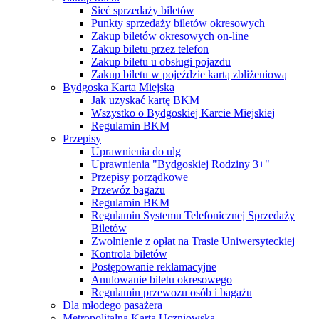
Sieć sprzedaży biletów
Punkty sprzedaży biletów okresowych
Zakup biletów okresowych on-line
Zakup biletu przez telefon
Zakup biletu u obsługi pojazdu
Zakup biletu w pojeździe kartą zbliżeniową
Bydgoska Karta Miejska
Jak uzyskać kartę BKM
Wszystko o Bydgoskiej Karcie Miejskiej
Regulamin BKM
Przepisy
Uprawnienia do ulg
Uprawnienia "Bydgoskiej Rodziny 3+"
Przepisy porządkowe
Przewóz bagażu
Regulamin BKM
Regulamin Systemu Telefonicznej Sprzedaży
Biletów
Zwolnienie z opłat na Trasie Uniwersyteckiej
Kontrola biletów
Postępowanie reklamacyjne
Anulowanie biletu okresowego
Regulamin przewozu osób i bagażu
Dla młodego pasażera
Metropolitalna Karta Uczniowska