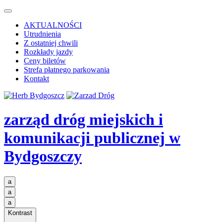
AKTUALNOŚCI
Utrudnienia
Z ostatniej chwili
Rozkłady jazdy
Ceny biletów
Strefa płatnego parkowania
Kontakt
zarząd dróg miejskich i
komunikacji publicznej
w
Bydgoszczy
a
a
a
Kontrast