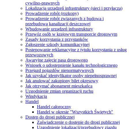
cywilno-prawnych
Lokalizacja urządzeń infrastruktury (sieci i przyłącza)
Prowadzenie robót (rozkopy)
Prowadzenie robót związanych z budowa i
przebudową kanalizacji deszczowej
Wbudowanie urządzeń infrastruktury
Przewóz osób w krajowym transporcie drogowym
Zasady korzystania z przystanków
Zgłoszenie szkody komunikacyjnej
Postępowanie reklamacyjne z tytułu korzystania z usług
przewozowych
Awaryjne zajęcie pasa drogowego
Wniosek o udostępnienie kanału technologicznego
Przejazd pojazdów nienormatywnych
Jak uzyskać identyfikator osoby niepełnosprawnej
Jak anulować zakupiony bilet okresowy
Jak otrzymać abonament mieszkańca
Uzgodnienie zmian organizacji ruchu
Windykacja
Handel
Handel całoroczny
Handel w okresie "Wszystkich Świętych"
Dostęp do drogi publicznej
Zaświadczenie o dostępie do drogi publicznej
Uzgodnienie lokalizacji/przebudowy zjazdu