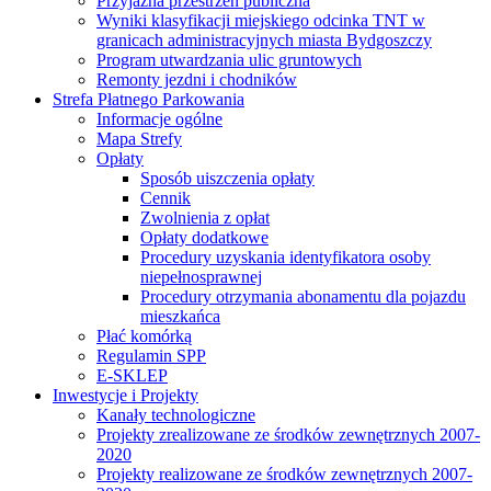
Przyjazna przestrzeń publiczna
Wyniki klasyfikacji miejskiego odcinka TNT w
granicach administracyjnych miasta Bydgoszczy
Program utwardzania ulic gruntowych
Remonty jezdni i chodników
Strefa Płatnego Parkowania
Informacje ogólne
Mapa Strefy
Opłaty
Sposób uiszczenia opłaty
Cennik
Zwolnienia z opłat
Opłaty dodatkowe
Procedury uzyskania identyfikatora osoby
niepełnosprawnej
Procedury otrzymania abonamentu dla pojazdu
mieszkańca
Płać komórką
Regulamin SPP
E-SKLEP
Inwestycje i Projekty
Kanały technologiczne
Projekty zrealizowane ze środków zewnętrznych 2007-
2020
Projekty realizowane ze środków zewnętrznych 2007-