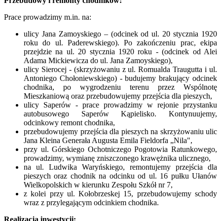
Przebudowy i remonty chodników:
Prace prowadzimy m.in. na:
ulicy Jana Zamoyskiego – (odcinek od ul. 20 stycznia 1920
roku do ul. Paderewskiego). Po zakończeniu prac, ekipa
przejdzie na ul. 20 stycznia 1920 roku - (odcinek od Alei
Adama Mickiewicza do ul. Jana Zamoyskiego),
ulicy Sierocej - (skrzyżowaniu z ul. Romualda Traugutta i ul.
Antoniego Chołoniewskiego) - budujemy brakujący odcinek
chodnika, po wygrodzeniu terenu przez Wspólnotę
Mieszkaniową oraz przebudowujemy przejścia dla pieszych,
ulicy Saperów - prace prowadzimy w rejonie przystanku
autobusowego Saperów Kąpielisko. Kontynuujemy,
odcinkowy remont chodnika,
przebudowujemy przejścia dla pieszych na skrzyżowaniu ulic
Jana Kleina Generała Augusta Emila Fieldorfa „Nila",
przy ul. Górskiego Ochotniczego Pogotowia Ratunkowego,
prowadzimy, wymianę zniszczonego krawężnika ulicznego,
na ul. Ludwika Waryńskiego, remontujemy przejścia dla
pieszych oraz chodnik na odcinku od ul. 16 pułku Ułanów
Wielkopolskich w kierunku Zespołu Szkół nr 7,
z kolei przy ul. Kołobrzeskej 15, przebudowujemy schody
wraz z przylegającym odcinkiem chodnika.
Realizacja inwestycji: