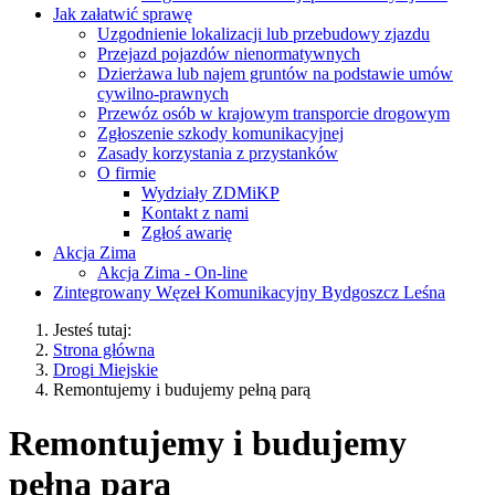
Jak załatwić sprawę
Uzgodnienie lokalizacji lub przebudowy zjazdu
Przejazd pojazdów nienormatywnych
Dzierżawa lub najem gruntów na podstawie umów
cywilno-prawnych
Przewóz osób w krajowym transporcie drogowym
Zgłoszenie szkody komunikacyjnej
Zasady korzystania z przystanków
O firmie
Wydziały ZDMiKP
Kontakt z nami
Zgłoś awarię
Akcja Zima
Akcja Zima - On-line
Zintegrowany Węzeł Komunikacyjny Bydgoszcz Leśna
Jesteś tutaj:
Strona główna
Drogi Miejskie
Remontujemy i budujemy pełną parą
Remontujemy i budujemy
pełną parą