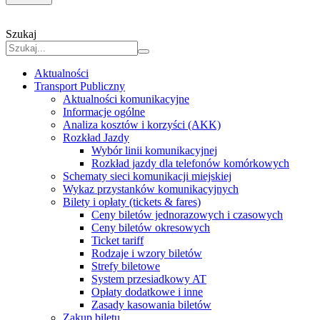
Szukaj
Aktualności
Transport Publiczny
Aktualności komunikacyjne
Informacje ogólne
Analiza kosztów i korzyści (AKK)
Rozkład Jazdy
Wybór linii komunikacyjnej
Rozkład jazdy dla telefonów komórkowych
Schematy sieci komunikacji miejskiej
Wykaz przystanków komunikacyjnych
Bilety i opłaty (tickets & fares)
Ceny biletów jednorazowych i czasowych
Ceny biletów okresowych
Ticket tariff
Rodzaje i wzory biletów
Strefy biletowe
System przesiadkowy AT
Opłaty dodatkowe i inne
Zasady kasowania biletów
Zakup biletu