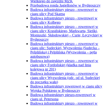
Wielkiego do zajezdni MZK
Przebudowa ronda Jagiellonów w Bydgoszczy
Budowa infrastruktury pieszo - rowerowej w
ciągu ulicy Pod Skarpą
Budowa infrastruktury pieszo - rowerowej w
ciągu ulicy Kolbego
Budowa infrastruktury pieszo – rowerowej w
ciągu ulicy Krasińskiego, Markwarta, Sieńki,
Moniuszki, Skłodowskiej – Curie, Łęczyckiej w
Bydgoszczy
Budowa infrastruktury pieszo – rowerowej w
ciągu ulic: Sudeckiej, Wyzwolenia (Sudecka –
Pelplińska) i Pelplińska (Wyzwolenia – pętla
autobusowa)
Budowa infrastruktury pieszo – rowerowej w
ciągu ulicy Fordońskiej (kładka nad linią
kolejową nr 201)
Budowa infrastruktury pieszo – rowerowej w
ciągu ulicy Wyzwolenia (odc. od ul. Sudeckiej
do początku wału)
Budowa infrastruktury rowerowej w ciągu ulicy
Wojska Polskiego w Bydgoszczy
Budowa infrastruktury pieszo-rowerowej w
ciągu ul. Petersona
Budowa infrastruktury pieszo - rowerowej w