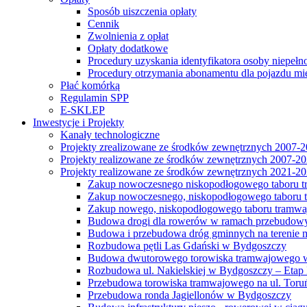
Sposób uiszczenia opłaty
Cennik
Zwolnienia z opłat
Opłaty dodatkowe
Procedury uzyskania identyfikatora osoby niepełn
Procedury otrzymania abonamentu dla pojazdu mi
Płać komórką
Regulamin SPP
E-SKLEP
Inwestycje i Projekty
Kanały technologiczne
Projekty zrealizowane ze środków zewnętrznych 2007-
Projekty realizowane ze środków zewnętrznych 2007-2
Projekty realizowane ze środków zewnętrznych 2021-2
Zakup nowoczesnego niskopodłogowego taboru tra
Zakup nowoczesnego, niskopodłogowego taboru tr
Zakup nowego, niskopodłogowego taboru tramwa
Budowa drogi dla rowerów w ramach przebudowy
Budowa i przebudowa dróg gminnych na terenie 
Rozbudowa pętli Las Gdański w Bydgoszczy
Budowa dwutorowego torowiska tramwajowego wzdłu
Rozbudowa ul. Nakielskiej w Bydgoszczy – Etap I
Przebudowa torowiska tramwajowego na ul. Toruń
Przebudowa ronda Jagiellonów w Bydgoszczy