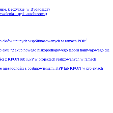
Curie, Łęczyckiej w Bydgoszczy
yzwolenia – pętla autobusowa)
rojektów unijnych współfinasowanych w ramach POIiŚ
projektu "Zakup nowego niskopodłogowego taboru tramwajowego dla
ości z KPON lub KPP w projektach realizowanych w ramach
nie niezgodności z postanowieniami KPP lub KPON w projektach