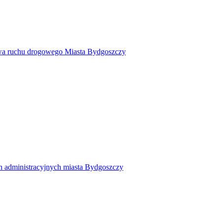
twa ruchu drogowego Miasta Bydgoszczy
h administracyjnych miasta Bydgoszczy