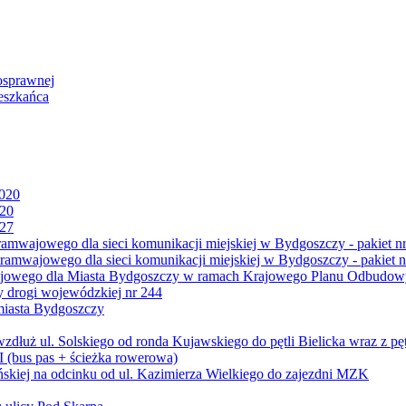
osprawnej
eszkańca
2020
020
027
mwajowego dla sieci komunikacji miejskiej w Bydgoszczy - pakiet nr
amwajowego dla sieci komunikacji miejskiej w Bydgoszczy - pakiet n
jowego dla Miasta Bydgoszczy w ramach Krajowego Planu Odbudowy
 drogi wojewódzkiej nr 244
miasta Bydgoszczy
ż ul. Solskiego od ronda Kujawskiego do pętli Bielicka wraz z pęt
 (bus pas + ścieżka rowerowa)
skiej na odcinku od ul. Kazimierza Wielkiego do zajezdni MZK