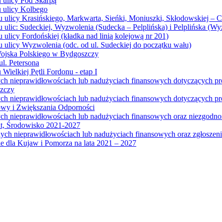
u ulicy Pod Skarpą
u ulicy Kolbego
u ulicy Krasińskiego, Markwarta, Sieńki, Moniuszki, Skłodowskiej – 
 ulic: Sudeckiej, Wyzwolenia (Sudecka – Pelplińska) i Pelplińska (W
 ulicy Fordońskiej (kładka nad linią kolejową nr 201)
 ulicy Wyzwolenia (odc. od ul. Sudeckiej do początku wału)
Wojska Polskiego w Bydgoszczy
l. Petersona
Wielkiej Pętli Fordonu - etap I
ych nieprawidłowościach lub nadużyciach finansowych dotyczących p
szczy
ych nieprawidłowościach lub nadużyciach finansowych dotyczących 
wy i Zwiększania Odporności
ych nieprawidłowościach lub nadużyciach finansowych oraz niezgodn
at, Środowisko 2021-2027
ych nieprawidłowościach lub nadużyciach finansowych oraz zgłosze
 dla Kujaw i Pomorza na lata 2021 – 2027