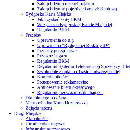
Zakup biletu u obsługi pojazdu
Zakup biletu w pojeździe kartą zbliżeniową
Bydgoska Karta Miejska
Jak uzyskać kartę BKM
Wszystko o Bydgoskiej Karcie Miejskiej
Regulamin BKM
Przepisy
Uprawnienia do ulg
Uprawnienia "Bydgoskiej Rodziny 3+"
Przepisy porządkowe
Przewóz bagażu
Regulamin BKM
Regulamin Systemu Telefonicznej Sprzedaży Bile
Zwolnienie z opłat na Trasie Uniwersyteckiej
Kontrola biletów
Postępowanie reklamacyjne
Anulowanie biletu okresowego
Regulamin przewozu osób i bagażu
Dla młodego pasażera
Metropolitalna Karta Uczniowska
Zdjęcia taboru
Drogi Miejskie
Aktualności
Utrudnienia drogowe
Infrastruktura rowerowa