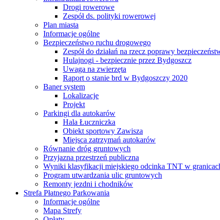
Drogi rowerowe
Zespół ds. polityki rowerowej
Plan miasta
Informacje ogólne
Bezpieczeństwo ruchu drogowego
Zespół do działań na rzecz poprawy bezpieczeńs
Hulajnogi - bezpiecznie przez Bydgoszcz
Uwaga na zwierzęta
Raport o stanie brd w Bydgoszczy 2020
Baner system
Lokalizacje
Projekt
Parkingi dla autokarów
Hala Łuczniczka
Obiekt sportowy Zawisza
Miejsca zatrzymań autokarów
Równanie dróg gruntowych
Przyjazna przestrzeń publiczna
Wyniki klasyfikacji miejskiego odcinka TNT w granicac
Program utwardzania ulic gruntowych
Remonty jezdni i chodników
Strefa Płatnego Parkowania
Informacje ogólne
Mapa Strefy
Opłaty