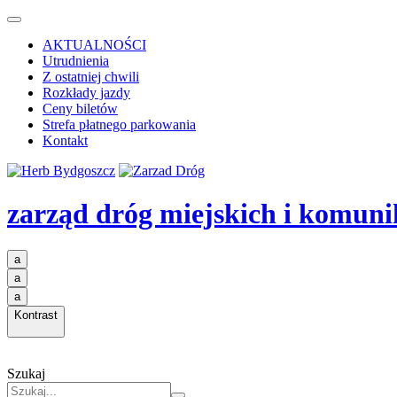
AKTUALNOŚCI
Utrudnienia
Z ostatniej chwili
Rozkłady jazdy
Ceny biletów
Strefa płatnego parkowania
Kontakt
zarząd dróg miejskich i komuni
a
a
a
Kontrast
Szukaj