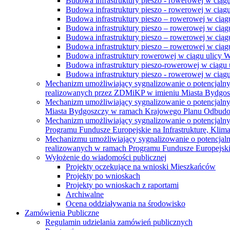
Budowa infrastruktury pieszo - rowerowej w ciąg
Budowa infrastruktury pieszo - rowerowej w ciąg
Budowa infrastruktury pieszo – rowerowej w ciąg
Budowa infrastruktury pieszo – rowerowej w ciągu
Budowa infrastruktury pieszo – rowerowej w ciągu
Budowa infrastruktury pieszo – rowerowej w ciągu
Budowa infrastruktury rowerowej w ciągu ulicy 
Budowa infrastruktury pieszo-rowerowej w ciągu u
Budowa infrastruktury pieszo - rowerowej w ciągu 
Mechanizm umożliwiający sygnalizowanie o potencjaln
realizowanych przez ZDMiKP w imieniu Miasta Bydgo
Mechanizm umożliwiający sygnalizowanie o potencjaln
Miasta Bydgoszczy w ramach Krajowego Planu Odbudo
Mechanizm umożliwiający sygnalizowanie o potencjaln
Programu Fundusze Europejskie na Infrastrukturę, Klim
Mechanizmu umożliwiający sygnalizowanie o potencjaln
realizowanych w ramach Programu Fundusze Europejskie
Wyłożenie do wiadomości publicznej
Projekty oczekujące na wnioski Mieszkańców
Projekty po wnioskach
Projekty po wnioskach z raportami
Archiwalne
Ocena oddziaływania na środowisko
Zamówienia Publiczne
Regulamin udzielania zamówień publicznych