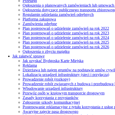
Przetargi
Ogłoszenia o planowanych zamówieniach lub umowac
Ogłoszenia dotyczące publicznego transportu zbioroweg
Regulamin udzielania zamówień odrębnych
Platforma zakupowa
Zamówienia odrębne
Plan postępowań o udzielenie zamówień na rok 2022
Plan postępowań o udzielenie zamówień na rok 2023
Plan postępowań o udzielenie zamówień na rok 2024
Plan postępowań o udzielenie zamówień na rok 2025
Plan postępowań o udzielenie zamówień na rok 2026
Ogłoszenia o zbyciu majątku
Jak załatwić sprawę
Jak uzyskać Bydgoską Kartę Miejską
Reklama
Dzierżawa lub najem gruntów na podstawie umów cywi
Lokalizacja urządzeń infrastruktury (sieci i przyłącza)
Prowadzenie robót (rozkopy)
Prowadzenie robót związanych z budowa i przebudową k
Wbudowanie urządzeń infrastruktury
Przewóz osób w krajowym transporcie drogowym
Zasady korzystania z przystanków
Zgłoszenie szkody komunikacyjnej
Postępowanie reklamacyjne z tytułu korzystania z usłu
Awaryjne zajęcie pasa drogowego