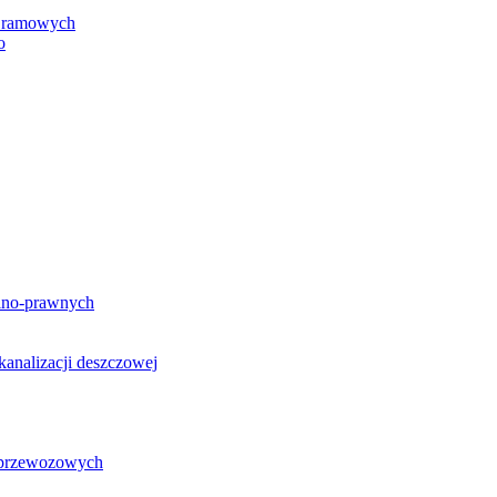
h ramowych
o
lno-prawnych
analizacji deszczowej
g przewozowych