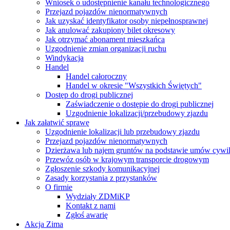
Wniosek o udostępnienie kanału technologicznego
Przejazd pojazdów nienormatywnych
Jak uzyskać identyfikator osoby niepełnosprawnej
Jak anulować zakupiony bilet okresowy
Jak otrzymać abonament mieszkańca
Uzgodnienie zmian organizacji ruchu
Windykacja
Handel
Handel całoroczny
Handel w okresie "Wszystkich Świętych"
Dostęp do drogi publicznej
Zaświadczenie o dostępie do drogi publicznej
Uzgodnienie lokalizacji/przebudowy zjazdu
Jak załatwić sprawę
Uzgodnienie lokalizacji lub przebudowy zjazdu
Przejazd pojazdów nienormatywnych
Dzierżawa lub najem gruntów na podstawie umów cywi
Przewóz osób w krajowym transporcie drogowym
Zgłoszenie szkody komunikacyjnej
Zasady korzystania z przystanków
O firmie
Wydziały ZDMiKP
Kontakt z nami
Zgłoś awarię
Akcja Zima