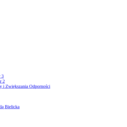
 3
r 2
 i Zwiększania Odporności
lą Bielicka