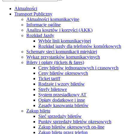
Aktualności
Transport Publiczny
Aktualności komunikacyjne
Informacje ogólne
Analiza kosztów i korzyści (AKK)
Rozkład Jazdy
Wybór linii komunikacyjnej
Rozkład jazdy dla telefonów komórkowych
Schematy sieci komunikacji miejskiej
Wykaz przystanków komunikacyjnych
Bilety i opłaty (tickets & fares)
Ceny biletów jednorazowych i czasowych
Ceny biletów okresowych
Ticket tariff
Rodzaje i wzory biletów
Strefy biletowe
System przesiadkowy AT
Opłaty dodatkowe i inne
Zasady kasowania biletów
Zakup biletu
Sieć sprzedaży biletów
Punkty sprzedaży biletów okresowych
Zakup biletów okresowych on-line
Zakup biletu przez telefon