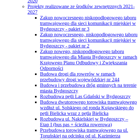
2020
Projekty realizowane ze środków zewnętrznych 2021-
2027
Zakup nowoczesnego niskopodłogowego taboru
tramwajowego dla sieci komunikacji miejskiej w
Bydgoszczy - pakiet nr 3
Zakup nowoczesnego, niskopodłogowego taboru
tramwajowego dla sieci komunikacji miejskiej w
Bydgoszczy - pakiet nr 2
Zakup nowego, niskopodłogowego taboru
tramwajowego dla Miasta Bydgoszczy w ramach
Krajowego Planu Odbudowy i Zwiększania
Odporności
Budowa drogi dla rowerów w ramach
przebudowy drogi wojewódzkiej nr 244
Budowa i przebudowa dróg gminnych na terenie
miasta Bydgoszczy
Rozbudowa pętli Las Gdański w Bydgoszczy
Budowa dwutorowego torowiska tramwajowego
wzdłuż ul. Solskiego od ronda Kujawskiego do
pętli Bielicka wraz z pętlą Bielicka
Rozbudowa ul. Nakielskiej w Bydgoszczy –
Etap I (bus pas + ścieżka rowerowa)
Przebudowa torowiska tramwajowego na ul.
Toruńskiej na odcinku od ul. Kazimierza