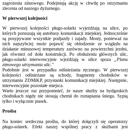
zagrożenia zimowego. Podejmują akcję w chwilę po otrzymaniu
zlecenia od naszego dyżurnego.
W pierwszej kolejności
W pierwszej kolejności pługo-solarki wyjeżdżają na ulice, po
których poruszają się autobusy komunikacji miejskiej. Jednocześnie
są posypywane wszystkie podjazdy i zajady. Mosty, ponieważ na
nich najszybciej może pojawić się oblodzenie ze względu na
działanie minusowej temperatury zarówno na powierzchni jezdni,
jak również od dołu konstrukcji. Po obsłużeniu głównych ulic,
pługo-solarki interwencyjnie wjeżdżają w ulice spoza
„Planu
zimowego utrzymania ulic."
Podobnie jest w przypadku odśnieżania ręcznego. W pierwszej
kolejności odśnieżane są schody, fragmenty chodników w
utrzymaniu ZDMiKP, przystanki komunikacji miejskiej. Następnie,
interwencyjnie pozostałe miejsca.
Warto jeszcze raz przypomnieć, że nasze służby na bydgoskich
chodnikach nigdy nie stosują chemii do roztapiania śniegu. Sypią
tylko i wyłącznie piasek.
Prośba
Na koniec serdeczna prośba, do której dołączyli się operatorzy
pługo-solarek. Efekt naszej wspólnej pracy z służbami jest