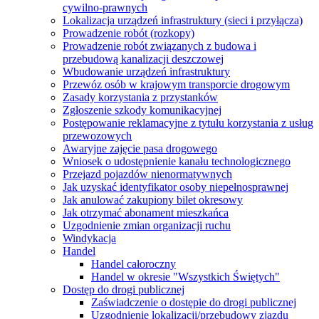
cywilno-prawnych
Lokalizacja urządzeń infrastruktury (sieci i przyłącza)
Prowadzenie robót (rozkopy)
Prowadzenie robót związanych z budowa i
przebudową kanalizacji deszczowej
Wbudowanie urządzeń infrastruktury
Przewóz osób w krajowym transporcie drogowym
Zasady korzystania z przystanków
Zgłoszenie szkody komunikacyjnej
Postępowanie reklamacyjne z tytułu korzystania z usług
przewozowych
Awaryjne zajęcie pasa drogowego
Wniosek o udostępnienie kanału technologicznego
Przejazd pojazdów nienormatywnych
Jak uzyskać identyfikator osoby niepełnosprawnej
Jak anulować zakupiony bilet okresowy
Jak otrzymać abonament mieszkańca
Uzgodnienie zmian organizacji ruchu
Windykacja
Handel
Handel całoroczny
Handel w okresie "Wszystkich Świętych"
Dostęp do drogi publicznej
Zaświadczenie o dostępie do drogi publicznej
Uzgodnienie lokalizacji/przebudowy zjazdu