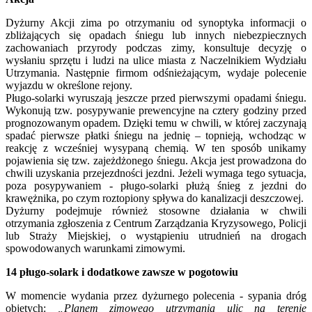
Dyżurny Akcji zima po otrzymaniu od synoptyka informacji o
zbliżających się opadach śniegu lub innych niebezpiecznych
zachowaniach przyrody podczas zimy, konsultuje decyzję o
wysłaniu sprzętu i ludzi na ulice miasta z Naczelnikiem Wydziału
Utrzymania. Następnie firmom odśnieżającym, wydaje polecenie
wyjazdu w określone rejony.
Pługo-solarki wyruszają jeszcze przed pierwszymi opadami śniegu.
Wykonują tzw. posypywanie prewencyjne na cztery godziny przed
prognozowanym opadem. Dzięki temu w chwili, w której zaczynają
spadać pierwsze płatki śniegu na jednię – topnieją, wchodząc w
reakcję z wcześniej wysypaną chemią. W ten sposób unikamy
pojawienia się tzw. zajeżdżonego śniegu. Akcja jest prowadzona do
chwili uzyskania przejezdności jezdni. Jeżeli wymaga tego sytuacja,
poza posypywaniem - pługo-solarki płużą śnieg z jezdni do
krawężnika, po czym roztopiony spływa do kanalizacji deszczowej.
Dyżurny podejmuje również stosowne działania w chwili
otrzymania zgłoszenia z Centrum Zarządzania Kryzysowego, Policji
lub Straży Miejskiej, o wystąpieniu utrudnień na drogach
spowodowanych warunkami zimowymi.
14 pługo-solark i dodatkowe zawsze w pogotowiu
W momencie wydania przez dyżurnego polecenia - sypania dróg
objętych:
„Planem zimowego utrzymania ulic na terenie