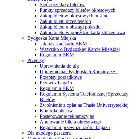
Sieć sprzedaży biletów
Punkty sprzedaży biletów okresowych
Zakup biletów okresowych on-line
Zakup biletu przez telefon
Zakup biletu u obsługi pojazdu
Zakup biletu w pojeździe kartą zbliżeniową
Bydgoska Karta Miejska
Jak uzyskać kartę BKM
Wszystko o Bydgoskiej Karcie Miejskiej
Regulamin BKM
Przepisy
Uprawnienia do ulg
Uprawnienia "Bydgoskiej Rodziny 3+"
Przepisy porządkowe
Przewóz bagażu
Regulamin BKM
Regulamin Systemu Telefonicznej Sprzedaży
Biletów
Zwolnienie z opłat na Trasie Uniwersyteckiej
Kontrola biletów
Postępowanie reklamacyjne
Anulowanie biletu okresowego
Regulamin przewozu osób i bagażu
Dla młodego pasażera
Metropolitalna Karta Uczniowska