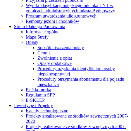
Przyjazna przestrzeń publiczna
Wyniki klasyfikacji miejskiego odcinka TNT w
granicach administracyjnych miasta Bydgoszczy
Program utwardzania ulic gruntowych
Remonty jezdni i chodników
Strefa Płatnego Parkowania
Informacje ogólne
Mapa Strefy
Opłaty
Sposób uiszczenia opłaty
Cennik
Zwolnienia z opłat
Opłaty dodatkowe
Procedury uzyskania identyfikatora osoby
niepełnosprawnej
Procedury otrzymania abonamentu dla pojazdu
mieszkańca
Płać komórką
Regulamin SPP
E-SKLEP
Inwestycje i Projekty
Kanały technologiczne
Projekty zrealizowane ze środków zewnętrznych 2007-
2020
Projekty realizowane ze środków zewnętrznych 2007-