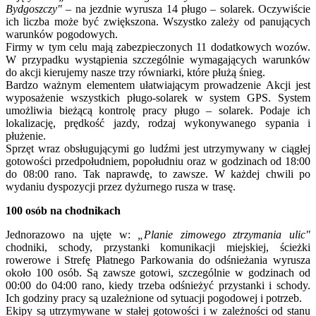
Bydgoszczy"
– na jezdnie wyrusza 14 pługo – solarek. Oczywiście
ich liczba może być zwiększona. Wszystko zależy od panujących
warunków pogodowych.
Firmy w tym celu mają zabezpieczonych 11 dodatkowych wozów.
W przypadku wystąpienia szczególnie wymagających warunków
do akcji kierujemy nasze trzy równiarki, które płużą śnieg.
Bardzo ważnym elementem ułatwiającym prowadzenie Akcji jest
wyposażenie wszystkich pługo-solarek w system GPS. System
umożliwia bieżącą kontrolę pracy pługo – solarek. Podaje ich
lokalizację, prędkość jazdy, rodzaj wykonywanego sypania i
płużenie.
Sprzęt wraz obsługującymi go ludźmi jest utrzymywany w ciągłej
gotowości przedpołudniem, popołudniu oraz w godzinach od 18:00
do 08:00 rano. Tak naprawdę, to zawsze. W każdej chwili po
wydaniu dyspozycji przez dyżurnego rusza w trasę.
100 osób na chodnikach
Jednorazowo na ujęte w:
„Planie zimowego ztrzymania ulic"
chodniki, schody, przystanki komunikacji miejskiej, ścieżki
rowerowe i Strefę Płatnego Parkowania do odśnieżania wyrusza
około 100 osób. Są zawsze gotowi, szczególnie w godzinach od
00:00 do 04:00 rano, kiedy trzeba odśnieżyć przystanki i schody.
Ich godziny pracy są uzależnione od sytuacji pogodowej i potrzeb.
Ekipy są utrzymywane w stałej gotowości i w zależności od stanu