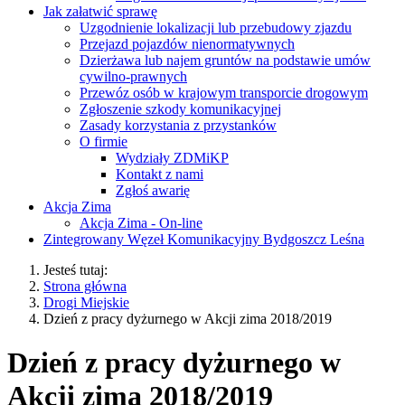
Jak załatwić sprawę
Uzgodnienie lokalizacji lub przebudowy zjazdu
Przejazd pojazdów nienormatywnych
Dzierżawa lub najem gruntów na podstawie umów
cywilno-prawnych
Przewóz osób w krajowym transporcie drogowym
Zgłoszenie szkody komunikacyjnej
Zasady korzystania z przystanków
O firmie
Wydziały ZDMiKP
Kontakt z nami
Zgłoś awarię
Akcja Zima
Akcja Zima - On-line
Zintegrowany Węzeł Komunikacyjny Bydgoszcz Leśna
Jesteś tutaj:
Strona główna
Drogi Miejskie
Dzień z pracy dyżurnego w Akcji zima 2018/2019
Dzień z pracy dyżurnego w
Akcji zima 2018/2019