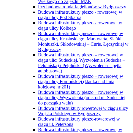
Wielkiego do zajezdni MZK
Przebudowa ronda Jagiellonów w Bydgoszczy
Budowa infrastruktury pieszo - rowerowej w
ciągu ulicy Pod Skarpą
Budowa infrastruktury pieszo - rowerowej w
ciągu ulicy Kolbego
Budowa infrastruktury pieszo – rowerowej w
ciągu ulicy Krasińskiego, Markwarta, Sieńki,
Moniuszki, Skłodowskiej – Curie, Łęczyckiej w
Bydgoszczy
Budowa infrastruktury pieszo – rowerowej w
ciągu ulic: Sudeckiej, Wyzwolenia (Sudecka –
Pelplińska) i Pelplińska (Wyzwolenia – pętla
autobusowa)
Budowa infrastruktury pieszo – rowerowej w
ciągu ulicy Fordońskiej (kładka nad linią
kolejową nr 201)
Budowa infrastruktury pieszo – rowerowej w
ciągu ulicy Wyzwolenia (odc. od ul. Sudeckiej
do początku wału)
Budowa infrastruktury rowerowej w ciągu ulicy
Wojska Polskiego w Bydgoszczy
Budowa infrastruktury pieszo-rowerowej w
ciągu ul. Petersona
Budowa infrastruktury pieszo - rowerowej w