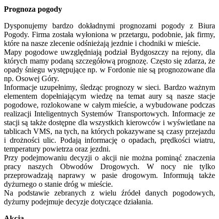
Prognoza pogody
Dysponujemy bardzo dokładnymi prognozami pogody z Biura
Pogody. Firma została wyłoniona w przetargu, podobnie, jak firmy,
które na nasze zlecenie odśnieżają jezdnie i chodniki w mieście.
Mapy pogodowe uwzględniają podział Bydgoszczy na rejony, dla
których mamy podaną szczegółową prognozę. Często się zdarza, że
opady śniegu występujące np. w Fordonie nie są prognozowane dla
np. Osowej Góry.
Informacje uzupełnimy, śledząc prognozy w sieci. Bardzo ważnym
elementem dopełniającym wiedzę na temat aury są nasze stacje
pogodowe, rozlokowane w całym mieście, a wybudowane podczas
realizacji Inteligentnych Systemów Transportowych. Informacje ze
stacji są także dostępne dla wszystkich kierowców i wyświetlane na
tablicach VMS, na tych, na których pokazywane są czasy przejazdu
i drożności ulic. Podają informację o opadach, prędkości wiatru,
temperatury powietrza oraz jezdni.
Przy podejmowaniu decyzji o akcji nie można pominąć znaczenia
pracy naszych Obwodów Drogowych. W nocy nie tylko
przeprowadzają naprawy w pasie drogowym. Informują także
dyżurnego o stanie dróg w mieście.
Na podstawie zebranych z wielu źródeł danych pogodowych,
dyżurny podejmuje decyzje dotyczące działania.
Akcja