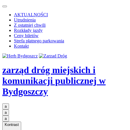
AKTUALNOŚCI
Utrudnienia
Z ostatniej chwili
Rozkłady jazdy
Ceny biletów
Strefa płatnego parkowania
Kontakt
zarząd dróg miejskich i
komunikacji publicznej
w
Bydgoszczy
a
a
a
Kontrast