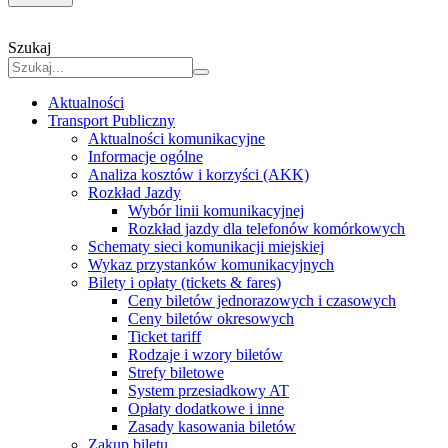
Szukaj
Aktualności
Transport Publiczny
Aktualności komunikacyjne
Informacje ogólne
Analiza kosztów i korzyści (AKK)
Rozkład Jazdy
Wybór linii komunikacyjnej
Rozkład jazdy dla telefonów komórkowych
Schematy sieci komunikacji miejskiej
Wykaz przystanków komunikacyjnych
Bilety i opłaty (tickets & fares)
Ceny biletów jednorazowych i czasowych
Ceny biletów okresowych
Ticket tariff
Rodzaje i wzory biletów
Strefy biletowe
System przesiadkowy AT
Opłaty dodatkowe i inne
Zasady kasowania biletów
Zakup biletu