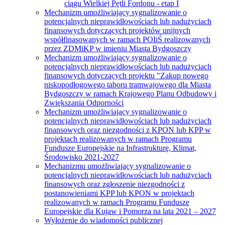
ciągu Wielkiej Pętli Fordonu - etap I
Mechanizm umożliwiający sygnalizowanie o
potencjalnych nieprawidłowościach lub nadużyciach
finansowych dotyczących projektów unijnych
współfinasowanych w ramach POIiŚ realizowanych
przez ZDMiKP w imieniu Miasta Bydgoszczy
Mechanizm umożliwiający sygnalizowanie o
potencjalnych nieprawidłowościach lub nadużyciach
finansowych dotyczących projektu "Zakup nowego
niskopodłogowego taboru tramwajowego dla Miasta
Bydgoszczy w ramach Krajowego Planu Odbudowy i
Zwiększania Odporności
Mechanizm umożliwiający sygnalizowanie o
potencjalnych nieprawidłowościach lub nadużyciach
finansowych oraz niezgodności z KPON lub KPP w
projektach realizowanych w ramach Programu
Fundusze Europejskie na Infrastrukturę, Klimat,
Środowisko 2021-2027
Mechanizmu umożliwiający sygnalizowanie o
potencjalnych nieprawidłowościach lub nadużyciach
finansowych oraz zgłoszenie niezgodności z
postanowieniami KPP lub KPON w projektach
realizowanych w ramach Programu Fundusze
Europejskie dla Kujaw i Pomorza na lata 2021 – 2027
Wyłożenie do wiadomości publicznej