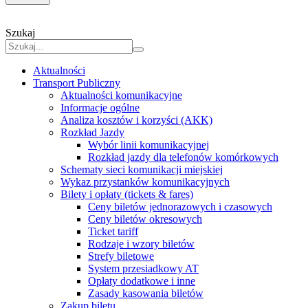
Szukaj
Aktualności
Transport Publiczny
Aktualności komunikacyjne
Informacje ogólne
Analiza kosztów i korzyści (AKK)
Rozkład Jazdy
Wybór linii komunikacyjnej
Rozkład jazdy dla telefonów komórkowych
Schematy sieci komunikacji miejskiej
Wykaz przystanków komunikacyjnych
Bilety i opłaty (tickets & fares)
Ceny biletów jednorazowych i czasowych
Ceny biletów okresowych
Ticket tariff
Rodzaje i wzory biletów
Strefy biletowe
System przesiadkowy AT
Opłaty dodatkowe i inne
Zasady kasowania biletów
Zakup biletu