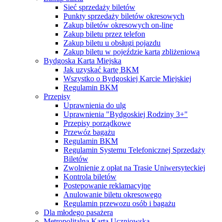
Sieć sprzedaży biletów
Punkty sprzedaży biletów okresowych
Zakup biletów okresowych on-line
Zakup biletu przez telefon
Zakup biletu u obsługi pojazdu
Zakup biletu w pojeździe kartą zbliżeniową
Bydgoska Karta Miejska
Jak uzyskać kartę BKM
Wszystko o Bydgoskiej Karcie Miejskiej
Regulamin BKM
Przepisy
Uprawnienia do ulg
Uprawnienia "Bydgoskiej Rodziny 3+"
Przepisy porządkowe
Przewóz bagażu
Regulamin BKM
Regulamin Systemu Telefonicznej Sprzedaży
Biletów
Zwolnienie z opłat na Trasie Uniwersyteckiej
Kontrola biletów
Postępowanie reklamacyjne
Anulowanie biletu okresowego
Regulamin przewozu osób i bagażu
Dla młodego pasażera
Metropolitalna Karta Uczniowska