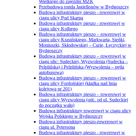
Wielkiego do zajezdni MZK
Przebudowa ronda Jagiellonów w Bydgoszczy
Budowa infrastruktury pieszo - rowerowej w
ciągu ulicy Pod Skarpą
Budowa infrastruktury pieszo - rowerowej w
ciągu ulicy Kolbego
Budowa infrastruktury pieszo – rowerowej w
ciągu ulicy Krasińskiego, Markwarta, Sieńki,
Moniuszki, Skłodowskiej – Curie, Łęczyckiej w
Bydgoszczy
Budowa infrastruktury pieszo – rowerowej w
ciągu ulic: Sudeckiej, Wyzwolenia (Sudecka –
Pelplińska) i Pelplińska (Wyzwolenia – pętla
autobusowa)
Budowa infrastruktury pieszo – rowerowej w
ciągu ulicy Fordońskiej (kładka nad linią
kolejową nr 201)
Budowa infrastruktury pieszo – rowerowej w
ciągu ulicy Wyzwolenia (odc. od ul. Sudeckiej
do początku wału)
Budowa infrastruktury rowerowej w ciągu ulicy
Wojska Polskiego w Bydgoszczy
Budowa infrastruktury pieszo-rowerowej w
ciągu ul. Petersona
Budowa infrastruktury pieszo - rowerowej w