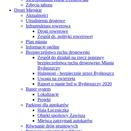
Zdjęcia taboru
Drogi Miejskie
Aktualności
Utrudnienia drogowe
Infrastruktura rowerowa
Drogi rowerowe
Zespół ds. polityki rowerowej
Plan miasta
Informacje ogólne
Bezpieczeństwo ruchu drogowego
Zespół do działań na rzecz poprawy
bezpieczeństwa ruchu drogowego Miasta
Bydgoszczy
Hulajnogi - bezpiecznie przez Bydgoszcz
Uwaga na zwierzęta
Raport o stanie brd w Bydgoszczy 2020
Baner system
Lokalizacje
Projekt
Parkingi dla autokarów
Hala Łuczniczka
Obiekt sportowy Zawisza
Miejsca zatrzymań autokarów
Równanie dróg gruntowych