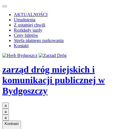
AKTUALNOŚCI
Utrudnienia
Z ostatniej chwili
Rozkłady jazdy
Ceny biletów
Strefa płatnego parkowania
Kontakt
zarząd dróg miejskich i
komunikacji publicznej
w
Bydgoszczy
a
a
a
Kontrast