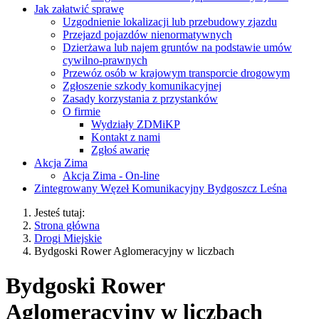
Jak załatwić sprawę
Uzgodnienie lokalizacji lub przebudowy zjazdu
Przejazd pojazdów nienormatywnych
Dzierżawa lub najem gruntów na podstawie umów
cywilno-prawnych
Przewóz osób w krajowym transporcie drogowym
Zgłoszenie szkody komunikacyjnej
Zasady korzystania z przystanków
O firmie
Wydziały ZDMiKP
Kontakt z nami
Zgłoś awarię
Akcja Zima
Akcja Zima - On-line
Zintegrowany Węzeł Komunikacyjny Bydgoszcz Leśna
Jesteś tutaj:
Strona główna
Drogi Miejskie
Bydgoski Rower Aglomeracyjny w liczbach
Bydgoski Rower
Aglomeracyjny w liczbach