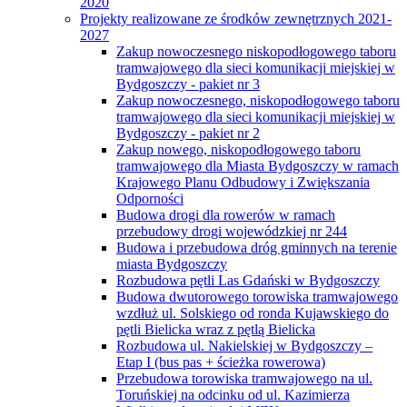
2020
Projekty realizowane ze środków zewnętrznych 2021-
2027
Zakup nowoczesnego niskopodłogowego taboru
tramwajowego dla sieci komunikacji miejskiej w
Bydgoszczy - pakiet nr 3
Zakup nowoczesnego, niskopodłogowego taboru
tramwajowego dla sieci komunikacji miejskiej w
Bydgoszczy - pakiet nr 2
Zakup nowego, niskopodłogowego taboru
tramwajowego dla Miasta Bydgoszczy w ramach
Krajowego Planu Odbudowy i Zwiększania
Odporności
Budowa drogi dla rowerów w ramach
przebudowy drogi wojewódzkiej nr 244
Budowa i przebudowa dróg gminnych na terenie
miasta Bydgoszczy
Rozbudowa pętli Las Gdański w Bydgoszczy
Budowa dwutorowego torowiska tramwajowego
wzdłuż ul. Solskiego od ronda Kujawskiego do
pętli Bielicka wraz z pętlą Bielicka
Rozbudowa ul. Nakielskiej w Bydgoszczy –
Etap I (bus pas + ścieżka rowerowa)
Przebudowa torowiska tramwajowego na ul.
Toruńskiej na odcinku od ul. Kazimierza