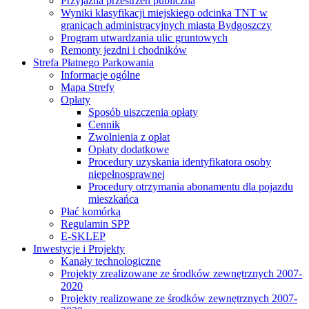
Przyjazna przestrzeń publiczna
Wyniki klasyfikacji miejskiego odcinka TNT w
granicach administracyjnych miasta Bydgoszczy
Program utwardzania ulic gruntowych
Remonty jezdni i chodników
Strefa Płatnego Parkowania
Informacje ogólne
Mapa Strefy
Opłaty
Sposób uiszczenia opłaty
Cennik
Zwolnienia z opłat
Opłaty dodatkowe
Procedury uzyskania identyfikatora osoby
niepełnosprawnej
Procedury otrzymania abonamentu dla pojazdu
mieszkańca
Płać komórką
Regulamin SPP
E-SKLEP
Inwestycje i Projekty
Kanały technologiczne
Projekty zrealizowane ze środków zewnętrznych 2007-
2020
Projekty realizowane ze środków zewnętrznych 2007-