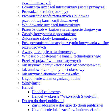
cywilno-prawnych
Lokalizacja urządzeń infrastruktury (sieci i przyłącza)
Prowadzenie robót (rozkopy)
Prowadzenie robót związanych z budowa i
przebudową kanalizacji deszczowej
Wbudowanie urządzeń infrastruktury
Przewóz osób w krajowym transporcie drogowym
Zasady korzystania z przystanków
Zgłoszenie szkody komunikacyjnej
Postępowanie reklamacyjne z tytułu korzystania z usług
przewozowych
Awaryjne zajęcie pasa drogowego
Wniosek o udostępnienie kanału technologicznego
Przejazd pojazdów nienormatywnych
Jak uzyskać identyfikator osoby niepełnosprawnej
Jak anulować zakupiony bilet okresowy
Jak otrzymać abonament mieszkańca
Uzgodnienie zmian organizacji ruchu
Windykacja
Handel
Handel całoroczny
Handel w okresie "Wszystkich Świętych"
Dostęp do drogi publicznej
Zaświadczenie o dostępie do drogi publicznej
Uzgodnienie lokalizacji/przebudowy zjazdu