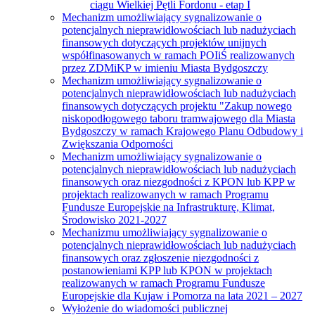
ciągu Wielkiej Pętli Fordonu - etap I
Mechanizm umożliwiający sygnalizowanie o
potencjalnych nieprawidłowościach lub nadużyciach
finansowych dotyczących projektów unijnych
współfinasowanych w ramach POIiŚ realizowanych
przez ZDMiKP w imieniu Miasta Bydgoszczy
Mechanizm umożliwiający sygnalizowanie o
potencjalnych nieprawidłowościach lub nadużyciach
finansowych dotyczących projektu "Zakup nowego
niskopodłogowego taboru tramwajowego dla Miasta
Bydgoszczy w ramach Krajowego Planu Odbudowy i
Zwiększania Odporności
Mechanizm umożliwiający sygnalizowanie o
potencjalnych nieprawidłowościach lub nadużyciach
finansowych oraz niezgodności z KPON lub KPP w
projektach realizowanych w ramach Programu
Fundusze Europejskie na Infrastrukturę, Klimat,
Środowisko 2021-2027
Mechanizmu umożliwiający sygnalizowanie o
potencjalnych nieprawidłowościach lub nadużyciach
finansowych oraz zgłoszenie niezgodności z
postanowieniami KPP lub KPON w projektach
realizowanych w ramach Programu Fundusze
Europejskie dla Kujaw i Pomorza na lata 2021 – 2027
Wyłożenie do wiadomości publicznej