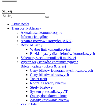
Szukaj
Aktualności
Transport Publiczny
Aktualności komunikacyjne
Informacje ogólne
Analiza kosztów i korzyści (AKK)
Rozkład Jazdy
Wybór linii komunikacyjnej
Rozkład jazdy dla telefonów komórkowych
Schematy sieci komunikacji miejskiej
Wykaz przystanków komunikacyjnych
Bilety i opłaty (tickets & fares)
Ceny biletów jednorazowych i czasowych
Ceny biletów okresowych
Ticket tariff
Rodzaje i wzory biletów
Strefy biletowe
System przesiadkowy AT
Opłaty dodatkowe i inne
Zasady kasowania biletów
Zakup biletu