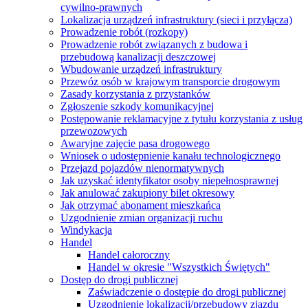
cywilno-prawnych
Lokalizacja urządzeń infrastruktury (sieci i przyłącza)
Prowadzenie robót (rozkopy)
Prowadzenie robót związanych z budowa i
przebudową kanalizacji deszczowej
Wbudowanie urządzeń infrastruktury
Przewóz osób w krajowym transporcie drogowym
Zasady korzystania z przystanków
Zgłoszenie szkody komunikacyjnej
Postępowanie reklamacyjne z tytułu korzystania z usług
przewozowych
Awaryjne zajęcie pasa drogowego
Wniosek o udostępnienie kanału technologicznego
Przejazd pojazdów nienormatywnych
Jak uzyskać identyfikator osoby niepełnosprawnej
Jak anulować zakupiony bilet okresowy
Jak otrzymać abonament mieszkańca
Uzgodnienie zmian organizacji ruchu
Windykacja
Handel
Handel całoroczny
Handel w okresie "Wszystkich Świętych"
Dostęp do drogi publicznej
Zaświadczenie o dostępie do drogi publicznej
Uzgodnienie lokalizacji/przebudowy zjazdu