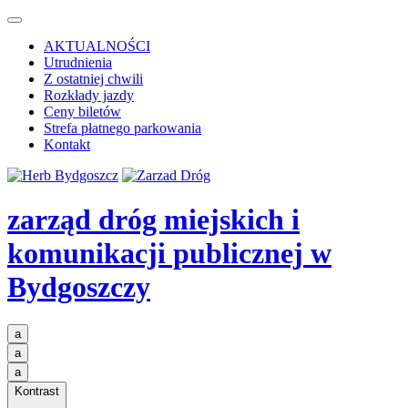
AKTUALNOŚCI
Utrudnienia
Z ostatniej chwili
Rozkłady jazdy
Ceny biletów
Strefa płatnego parkowania
Kontakt
zarząd dróg miejskich i
komunikacji publicznej
w
Bydgoszczy
a
a
a
Kontrast