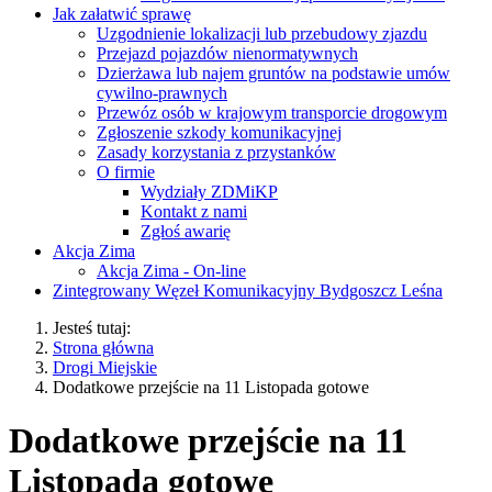
Jak załatwić sprawę
Uzgodnienie lokalizacji lub przebudowy zjazdu
Przejazd pojazdów nienormatywnych
Dzierżawa lub najem gruntów na podstawie umów
cywilno-prawnych
Przewóz osób w krajowym transporcie drogowym
Zgłoszenie szkody komunikacyjnej
Zasady korzystania z przystanków
O firmie
Wydziały ZDMiKP
Kontakt z nami
Zgłoś awarię
Akcja Zima
Akcja Zima - On-line
Zintegrowany Węzeł Komunikacyjny Bydgoszcz Leśna
Jesteś tutaj:
Strona główna
Drogi Miejskie
Dodatkowe przejście na 11 Listopada gotowe
Dodatkowe przejście na 11
Listopada gotowe