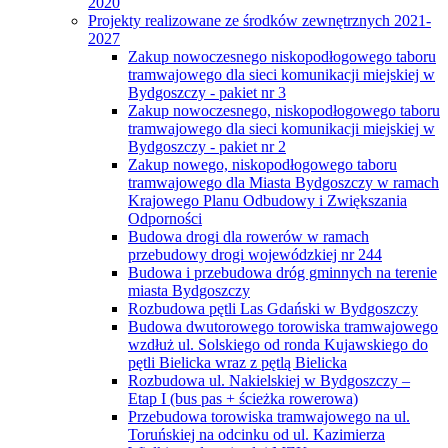
2020
Projekty realizowane ze środków zewnętrznych 2021-
2027
Zakup nowoczesnego niskopodłogowego taboru
tramwajowego dla sieci komunikacji miejskiej w
Bydgoszczy - pakiet nr 3
Zakup nowoczesnego, niskopodłogowego taboru
tramwajowego dla sieci komunikacji miejskiej w
Bydgoszczy - pakiet nr 2
Zakup nowego, niskopodłogowego taboru
tramwajowego dla Miasta Bydgoszczy w ramach
Krajowego Planu Odbudowy i Zwiększania
Odporności
Budowa drogi dla rowerów w ramach
przebudowy drogi wojewódzkiej nr 244
Budowa i przebudowa dróg gminnych na terenie
miasta Bydgoszczy
Rozbudowa pętli Las Gdański w Bydgoszczy
Budowa dwutorowego torowiska tramwajowego
wzdłuż ul. Solskiego od ronda Kujawskiego do
pętli Bielicka wraz z pętlą Bielicka
Rozbudowa ul. Nakielskiej w Bydgoszczy –
Etap I (bus pas + ścieżka rowerowa)
Przebudowa torowiska tramwajowego na ul.
Toruńskiej na odcinku od ul. Kazimierza