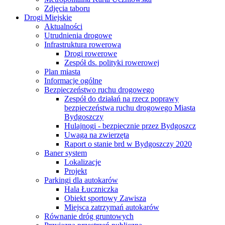
Zdjęcia taboru
Drogi Miejskie
Aktualności
Utrudnienia drogowe
Infrastruktura rowerowa
Drogi rowerowe
Zespół ds. polityki rowerowej
Plan miasta
Informacje ogólne
Bezpieczeństwo ruchu drogowego
Zespół do działań na rzecz poprawy
bezpieczeństwa ruchu drogowego Miasta
Bydgoszczy
Hulajnogi - bezpiecznie przez Bydgoszcz
Uwaga na zwierzęta
Raport o stanie brd w Bydgoszczy 2020
Baner system
Lokalizacje
Projekt
Parkingi dla autokarów
Hala Łuczniczka
Obiekt sportowy Zawisza
Miejsca zatrzymań autokarów
Równanie dróg gruntowych