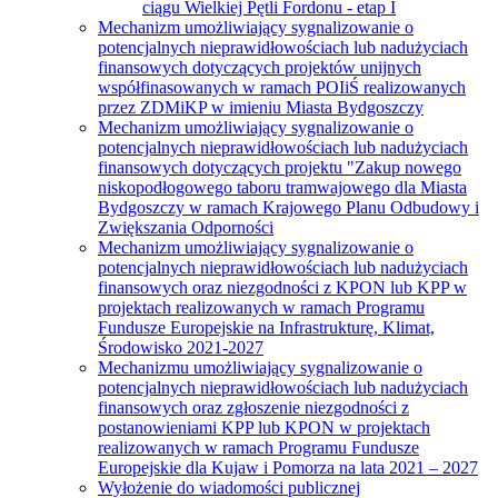
ciągu Wielkiej Pętli Fordonu - etap I
Mechanizm umożliwiający sygnalizowanie o
potencjalnych nieprawidłowościach lub nadużyciach
finansowych dotyczących projektów unijnych
współfinasowanych w ramach POIiŚ realizowanych
przez ZDMiKP w imieniu Miasta Bydgoszczy
Mechanizm umożliwiający sygnalizowanie o
potencjalnych nieprawidłowościach lub nadużyciach
finansowych dotyczących projektu "Zakup nowego
niskopodłogowego taboru tramwajowego dla Miasta
Bydgoszczy w ramach Krajowego Planu Odbudowy i
Zwiększania Odporności
Mechanizm umożliwiający sygnalizowanie o
potencjalnych nieprawidłowościach lub nadużyciach
finansowych oraz niezgodności z KPON lub KPP w
projektach realizowanych w ramach Programu
Fundusze Europejskie na Infrastrukturę, Klimat,
Środowisko 2021-2027
Mechanizmu umożliwiający sygnalizowanie o
potencjalnych nieprawidłowościach lub nadużyciach
finansowych oraz zgłoszenie niezgodności z
postanowieniami KPP lub KPON w projektach
realizowanych w ramach Programu Fundusze
Europejskie dla Kujaw i Pomorza na lata 2021 – 2027
Wyłożenie do wiadomości publicznej