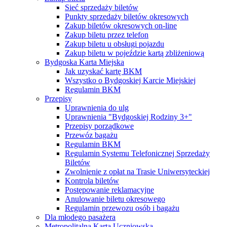
Sieć sprzedaży biletów
Punkty sprzedaży biletów okresowych
Zakup biletów okresowych on-line
Zakup biletu przez telefon
Zakup biletu u obsługi pojazdu
Zakup biletu w pojeździe kartą zbliżeniową
Bydgoska Karta Miejska
Jak uzyskać kartę BKM
Wszystko o Bydgoskiej Karcie Miejskiej
Regulamin BKM
Przepisy
Uprawnienia do ulg
Uprawnienia "Bydgoskiej Rodziny 3+"
Przepisy porządkowe
Przewóz bagażu
Regulamin BKM
Regulamin Systemu Telefonicznej Sprzedaży
Biletów
Zwolnienie z opłat na Trasie Uniwersyteckiej
Kontrola biletów
Postępowanie reklamacyjne
Anulowanie biletu okresowego
Regulamin przewozu osób i bagażu
Dla młodego pasażera
Metropolitalna Karta Uczniowska