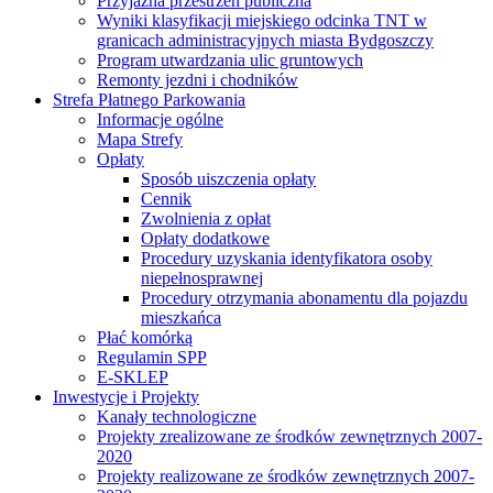
Przyjazna przestrzeń publiczna
Wyniki klasyfikacji miejskiego odcinka TNT w
granicach administracyjnych miasta Bydgoszczy
Program utwardzania ulic gruntowych
Remonty jezdni i chodników
Strefa Płatnego Parkowania
Informacje ogólne
Mapa Strefy
Opłaty
Sposób uiszczenia opłaty
Cennik
Zwolnienia z opłat
Opłaty dodatkowe
Procedury uzyskania identyfikatora osoby
niepełnosprawnej
Procedury otrzymania abonamentu dla pojazdu
mieszkańca
Płać komórką
Regulamin SPP
E-SKLEP
Inwestycje i Projekty
Kanały technologiczne
Projekty zrealizowane ze środków zewnętrznych 2007-
2020
Projekty realizowane ze środków zewnętrznych 2007-