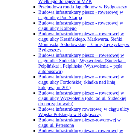
Wielkiego do zajezdni MZK
Przebudowa ronda Jagiellonów w Bydgoszczy
Budowa infrastruktury pieszo - rowerowej w
ciągu ulicy Pod Skarpą
Budowa infrastruktury pieszo - rowerowej w
ciągu ulicy Kolbego
Budowa infrastruktury pieszo – rowerowej w
ciągu ulicy Krasińskiego, Markwarta, Sieńki,
Moniuszki, Skłodowskiej – Curie, Łęczyckiej w
Bydgoszczy
Budowa infrastruktury pieszo – rowerowej w
ciągu ulic: Sudeckiej, Wyzwolenia (Sudecka –
Pelplińska) i Pelplińska (Wyzwolenia – pętla
autobusowa)
Budowa infrastruktury pieszo – rowerowej w
ciągu ulicy Fordońskiej (kładka nad linią
kolejową nr 201)
Budowa infrastruktury pieszo – rowerowej w
ciągu ulicy Wyzwolenia (odc. od ul. Sudeckiej
do początku wału)
Budowa infrastruktury rowerowej w ciągu ulicy
Wojska Polskiego w Bydgoszczy
Budowa infrastruktury pieszo-rowerowej w
ciągu ul. Petersona
Budowa infrastruktury pieszo - rowerowej w