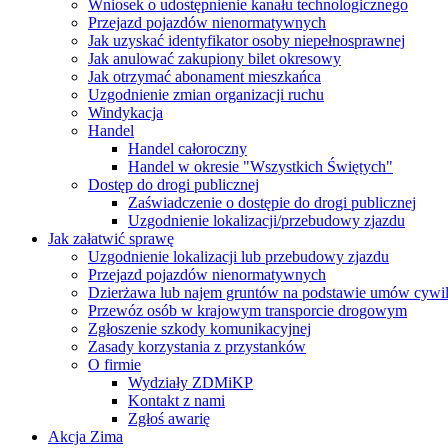
Wniosek o udostępnienie kanału technologicznego
Przejazd pojazdów nienormatywnych
Jak uzyskać identyfikator osoby niepełnosprawnej
Jak anulować zakupiony bilet okresowy
Jak otrzymać abonament mieszkańca
Uzgodnienie zmian organizacji ruchu
Windykacja
Handel
Handel całoroczny
Handel w okresie "Wszystkich Świętych"
Dostęp do drogi publicznej
Zaświadczenie o dostępie do drogi publicznej
Uzgodnienie lokalizacji/przebudowy zjazdu
Jak załatwić sprawę
Uzgodnienie lokalizacji lub przebudowy zjazdu
Przejazd pojazdów nienormatywnych
Dzierżawa lub najem gruntów na podstawie umów cywi
Przewóz osób w krajowym transporcie drogowym
Zgłoszenie szkody komunikacyjnej
Zasady korzystania z przystanków
O firmie
Wydziały ZDMiKP
Kontakt z nami
Zgłoś awarię
Akcja Zima