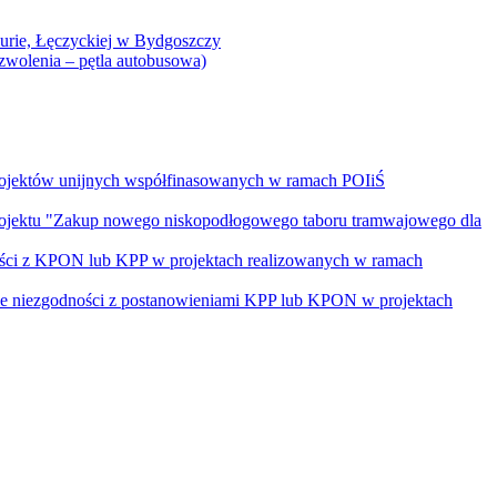
Curie, Łęczyckiej w Bydgoszczy
yzwolenia – pętla autobusowa)
rojektów unijnych współfinasowanych w ramach POIiŚ
projektu "Zakup nowego niskopodłogowego taboru tramwajowego dla
ości z KPON lub KPP w projektach realizowanych w ramach
nie niezgodności z postanowieniami KPP lub KPON w projektach