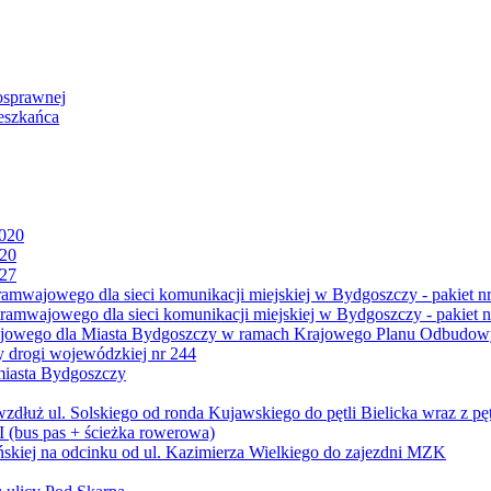
osprawnej
eszkańca
2020
020
027
mwajowego dla sieci komunikacji miejskiej w Bydgoszczy - pakiet nr
amwajowego dla sieci komunikacji miejskiej w Bydgoszczy - pakiet n
jowego dla Miasta Bydgoszczy w ramach Krajowego Planu Odbudowy
 drogi wojewódzkiej nr 244
miasta Bydgoszczy
ż ul. Solskiego od ronda Kujawskiego do pętli Bielicka wraz z pęt
 (bus pas + ścieżka rowerowa)
skiej na odcinku od ul. Kazimierza Wielkiego do zajezdni MZK