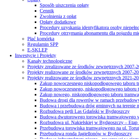
Sposób uiszczenia opłaty
Cennik
Zwolnienia z opłat
Opłaty dodatkowe
Procedury uzyskania identyfikatora osoby niepełn
Procedury otrzymania abonamentu dla pojazdu mi
Płać komórką
Regulamin SPP
E-SKLEP
Inwestycje i Projekty
Kanały technologiczne
Projekty zrealizowane ze środków zewnętrznych 2007-
Projekty realizowane ze środków zewnętrznych 2007-2
Projekty realizowane ze środków zewnętrznych 2021-2
Zakup nowoczesnego niskopodłogowego taboru tra
Zakup nowoczesnego, niskopodłogowego taboru tr
Zakup nowego, niskopodłogowego taboru tramwa
Budowa drogi dla rowerów w ramach przebudowy
Budowa i przebudowa dróg gminnych na terenie 
Rozbudowa pętli Las Gdański w Bydgoszczy
Budowa dwutorowego torowiska tramwajowego wzdłu
Rozbudowa ul. Nakielskiej w Bydgoszczy – Etap I
Przebudowa torowiska tramwajowego na ul. Toruń
Przebudowa ronda Jagiellonów w Bydgoszczy