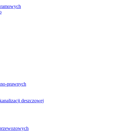
h ramowych
o
lno-prawnych
analizacji deszczowej
g przewozowych