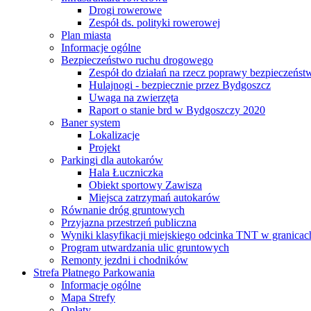
Drogi rowerowe
Zespół ds. polityki rowerowej
Plan miasta
Informacje ogólne
Bezpieczeństwo ruchu drogowego
Zespół do działań na rzecz poprawy bezpieczeńs
Hulajnogi - bezpiecznie przez Bydgoszcz
Uwaga na zwierzęta
Raport o stanie brd w Bydgoszczy 2020
Baner system
Lokalizacje
Projekt
Parkingi dla autokarów
Hala Łuczniczka
Obiekt sportowy Zawisza
Miejsca zatrzymań autokarów
Równanie dróg gruntowych
Przyjazna przestrzeń publiczna
Wyniki klasyfikacji miejskiego odcinka TNT w granicac
Program utwardzania ulic gruntowych
Remonty jezdni i chodników
Strefa Płatnego Parkowania
Informacje ogólne
Mapa Strefy
Opłaty