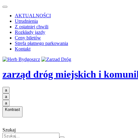
AKTUALNOŚCI
Utrudnienia
Z ostatniej chwili
Rozkłady jazdy
Ceny biletów
Strefa płatnego parkowania
Kontakt
zarząd dróg miejskich i komuni
a
a
a
Kontrast
Szukaj