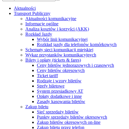
Aktualności
Transport Publiczny
Aktualności komunikacyjne
Informacje ogólne
Analiza kosztów i korzyści (AKK)
Rozkład Jazdy
Wybór linii komunikacyjnej
Rozkład jazdy dla telefonów komórkowych
Schematy sieci komunikacji miejskiej
Wykaz przystanków komunikacyjnych
Bilety i opłaty (tickets & fares)
Ceny biletów jednorazowych i czasowych
Ceny biletów okresowych
Ticket tariff
Rodzaje i wzory biletów
Strefy biletowe
System przesiadkowy AT
Opłaty dodatkowe i inne
Zasady kasowania biletów
Zakup biletu
Sieć sprzedaży biletów
Punkty sprzedaży biletów okresowych
Zakup biletów okresowych on-line
Zakup biletu przez telefon