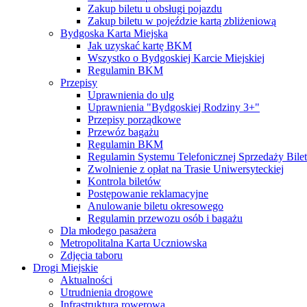
Zakup biletu u obsługi pojazdu
Zakup biletu w pojeździe kartą zbliżeniową
Bydgoska Karta Miejska
Jak uzyskać kartę BKM
Wszystko o Bydgoskiej Karcie Miejskiej
Regulamin BKM
Przepisy
Uprawnienia do ulg
Uprawnienia "Bydgoskiej Rodziny 3+"
Przepisy porządkowe
Przewóz bagażu
Regulamin BKM
Regulamin Systemu Telefonicznej Sprzedaży Bile
Zwolnienie z opłat na Trasie Uniwersyteckiej
Kontrola biletów
Postępowanie reklamacyjne
Anulowanie biletu okresowego
Regulamin przewozu osób i bagażu
Dla młodego pasażera
Metropolitalna Karta Uczniowska
Zdjęcia taboru
Drogi Miejskie
Aktualności
Utrudnienia drogowe
Infrastruktura rowerowa