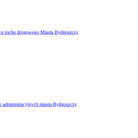
twa ruchu drogowego Miasta Bydgoszczy
h administracyjnych miasta Bydgoszczy