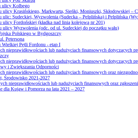
u ulicy Pod Skarpą
u ulicy Kolbego
u ulicy Krasińskiego, Markwarta, Sieńki, Moniuszki, Skłodowskiej – 
 ulic: Sudeckiej, Wyzwolenia (Sudecka – Pelplińska) i Pelplińska (W
 ulicy Fordońskiej (kładka nad linią kolejową nr 201)
 ulicy Wyzwolenia (odc. od ul. Sudeckiej do początku wału)
Wojska Polskiego w Bydgoszczy
l. Petersona
Wielkiej Pętli Fordonu - etap I
ych nieprawidłowościach lub nadużyciach finansowych dotyczących p
szczy
ych nieprawidłowościach lub nadużyciach finansowych dotyczących 
wy i Zwiększania Odporności
ych nieprawidłowościach lub nadużyciach finansowych oraz niezgodn
at, Środowisko 2021-2027
ych nieprawidłowościach lub nadużyciach finansowych oraz zgłosze
 dla Kujaw i Pomorza na lata 2021 – 2027