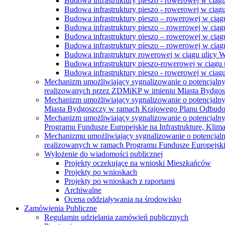
Budowa infrastruktury pieszo - rowerowej w ciąg
Budowa infrastruktury pieszo - rowerowej w ciąg
Budowa infrastruktury pieszo – rowerowej w ciąg
Budowa infrastruktury pieszo – rowerowej w ciągu
Budowa infrastruktury pieszo – rowerowej w ciągu
Budowa infrastruktury pieszo – rowerowej w ciągu
Budowa infrastruktury rowerowej w ciągu ulicy 
Budowa infrastruktury pieszo-rowerowej w ciągu u
Budowa infrastruktury pieszo - rowerowej w ciągu 
Mechanizm umożliwiający sygnalizowanie o potencjaln
realizowanych przez ZDMiKP w imieniu Miasta Bydgo
Mechanizm umożliwiający sygnalizowanie o potencjaln
Miasta Bydgoszczy w ramach Krajowego Planu Odbudo
Mechanizm umożliwiający sygnalizowanie o potencjaln
Programu Fundusze Europejskie na Infrastrukturę, Klim
Mechanizmu umożliwiający sygnalizowanie o potencjaln
realizowanych w ramach Programu Fundusze Europejskie
Wyłożenie do wiadomości publicznej
Projekty oczekujące na wnioski Mieszkańców
Projekty po wnioskach
Projekty po wnioskach z raportami
Archiwalne
Ocena oddziaływania na środowisko
Zamówienia Publiczne
Regulamin udzielania zamówień publicznych