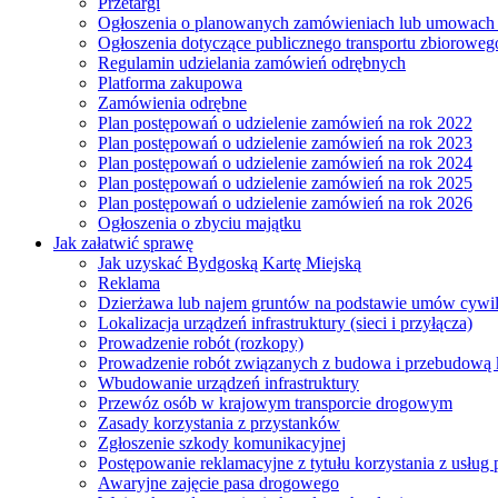
Przetargi
Ogłoszenia o planowanych zamówieniach lub umowac
Ogłoszenia dotyczące publicznego transportu zbioroweg
Regulamin udzielania zamówień odrębnych
Platforma zakupowa
Zamówienia odrębne
Plan postępowań o udzielenie zamówień na rok 2022
Plan postępowań o udzielenie zamówień na rok 2023
Plan postępowań o udzielenie zamówień na rok 2024
Plan postępowań o udzielenie zamówień na rok 2025
Plan postępowań o udzielenie zamówień na rok 2026
Ogłoszenia o zbyciu majątku
Jak załatwić sprawę
Jak uzyskać Bydgoską Kartę Miejską
Reklama
Dzierżawa lub najem gruntów na podstawie umów cywi
Lokalizacja urządzeń infrastruktury (sieci i przyłącza)
Prowadzenie robót (rozkopy)
Prowadzenie robót związanych z budowa i przebudową k
Wbudowanie urządzeń infrastruktury
Przewóz osób w krajowym transporcie drogowym
Zasady korzystania z przystanków
Zgłoszenie szkody komunikacyjnej
Postępowanie reklamacyjne z tytułu korzystania z usłu
Awaryjne zajęcie pasa drogowego