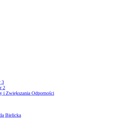
 3
r 2
 i Zwiększania Odporności
lą Bielicka