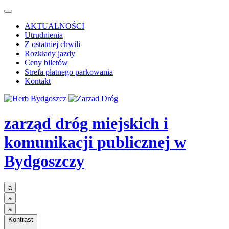
AKTUALNOŚCI
Utrudnienia
Z ostatniej chwili
Rozkłady jazdy
Ceny biletów
Strefa płatnego parkowania
Kontakt
zarząd dróg miejskich i
komunikacji publicznej
w
Bydgoszczy
a
a
a
Kontrast