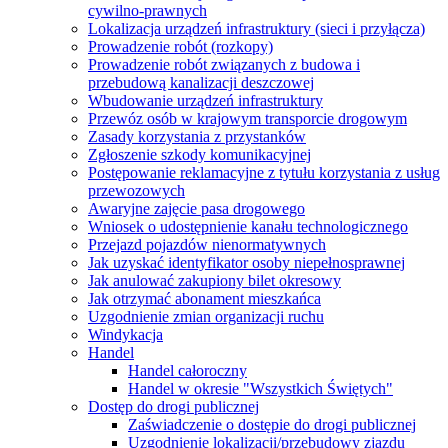
cywilno-prawnych
Lokalizacja urządzeń infrastruktury (sieci i przyłącza)
Prowadzenie robót (rozkopy)
Prowadzenie robót związanych z budowa i
przebudową kanalizacji deszczowej
Wbudowanie urządzeń infrastruktury
Przewóz osób w krajowym transporcie drogowym
Zasady korzystania z przystanków
Zgłoszenie szkody komunikacyjnej
Postępowanie reklamacyjne z tytułu korzystania z usług
przewozowych
Awaryjne zajęcie pasa drogowego
Wniosek o udostępnienie kanału technologicznego
Przejazd pojazdów nienormatywnych
Jak uzyskać identyfikator osoby niepełnosprawnej
Jak anulować zakupiony bilet okresowy
Jak otrzymać abonament mieszkańca
Uzgodnienie zmian organizacji ruchu
Windykacja
Handel
Handel całoroczny
Handel w okresie "Wszystkich Świętych"
Dostęp do drogi publicznej
Zaświadczenie o dostępie do drogi publicznej
Uzgodnienie lokalizacji/przebudowy zjazdu