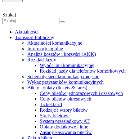
Szukaj
Aktualności
Transport Publiczny
Aktualności komunikacyjne
Informacje ogólne
Analiza kosztów i korzyści (AKK)
Rozkład Jazdy
Wybór linii komunikacyjnej
Rozkład jazdy dla telefonów komórkowych
Schematy sieci komunikacji miejskiej
Wykaz przystanków komunikacyjnych
Bilety i opłaty (tickets & fares)
Ceny biletów jednorazowych i czasowych
Ceny biletów okresowych
Ticket tariff
Rodzaje i wzory biletów
Strefy biletowe
System przesiadkowy AT
Opłaty dodatkowe i inne
Zasady kasowania biletów
Zakup biletu