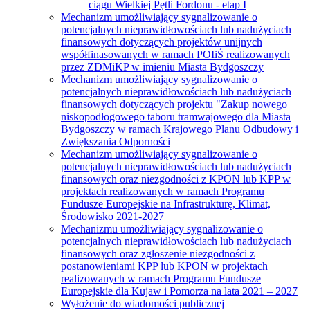
ciągu Wielkiej Pętli Fordonu - etap I
Mechanizm umożliwiający sygnalizowanie o
potencjalnych nieprawidłowościach lub nadużyciach
finansowych dotyczących projektów unijnych
współfinasowanych w ramach POIiŚ realizowanych
przez ZDMiKP w imieniu Miasta Bydgoszczy
Mechanizm umożliwiający sygnalizowanie o
potencjalnych nieprawidłowościach lub nadużyciach
finansowych dotyczących projektu "Zakup nowego
niskopodłogowego taboru tramwajowego dla Miasta
Bydgoszczy w ramach Krajowego Planu Odbudowy i
Zwiększania Odporności
Mechanizm umożliwiający sygnalizowanie o
potencjalnych nieprawidłowościach lub nadużyciach
finansowych oraz niezgodności z KPON lub KPP w
projektach realizowanych w ramach Programu
Fundusze Europejskie na Infrastrukturę, Klimat,
Środowisko 2021-2027
Mechanizmu umożliwiający sygnalizowanie o
potencjalnych nieprawidłowościach lub nadużyciach
finansowych oraz zgłoszenie niezgodności z
postanowieniami KPP lub KPON w projektach
realizowanych w ramach Programu Fundusze
Europejskie dla Kujaw i Pomorza na lata 2021 – 2027
Wyłożenie do wiadomości publicznej