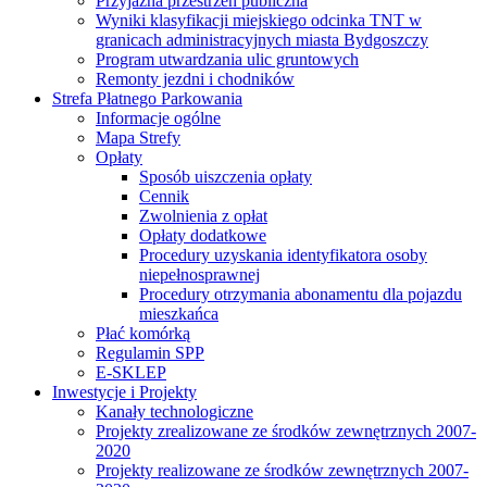
Przyjazna przestrzeń publiczna
Wyniki klasyfikacji miejskiego odcinka TNT w
granicach administracyjnych miasta Bydgoszczy
Program utwardzania ulic gruntowych
Remonty jezdni i chodników
Strefa Płatnego Parkowania
Informacje ogólne
Mapa Strefy
Opłaty
Sposób uiszczenia opłaty
Cennik
Zwolnienia z opłat
Opłaty dodatkowe
Procedury uzyskania identyfikatora osoby
niepełnosprawnej
Procedury otrzymania abonamentu dla pojazdu
mieszkańca
Płać komórką
Regulamin SPP
E-SKLEP
Inwestycje i Projekty
Kanały technologiczne
Projekty zrealizowane ze środków zewnętrznych 2007-
2020
Projekty realizowane ze środków zewnętrznych 2007-