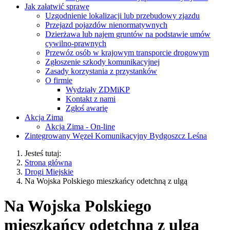
Jak załatwić sprawę
Uzgodnienie lokalizacji lub przebudowy zjazdu
Przejazd pojazdów nienormatywnych
Dzierżawa lub najem gruntów na podstawie umów
cywilno-prawnych
Przewóz osób w krajowym transporcie drogowym
Zgłoszenie szkody komunikacyjnej
Zasady korzystania z przystanków
O firmie
Wydziały ZDMiKP
Kontakt z nami
Zgłoś awarię
Akcja Zima
Akcja Zima - On-line
Zintegrowany Węzeł Komunikacyjny Bydgoszcz Leśna
Jesteś tutaj:
Strona główna
Drogi Miejskie
Na Wojska Polskiego mieszkańcy odetchną z ulgą
Na Wojska Polskiego
mieszkańcy odetchną z ulgą