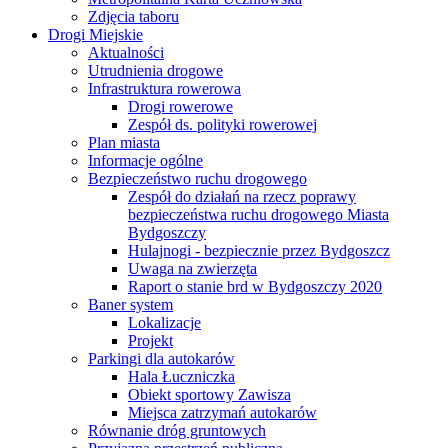
Zdjęcia taboru
Drogi Miejskie
Aktualności
Utrudnienia drogowe
Infrastruktura rowerowa
Drogi rowerowe
Zespół ds. polityki rowerowej
Plan miasta
Informacje ogólne
Bezpieczeństwo ruchu drogowego
Zespół do działań na rzecz poprawy
bezpieczeństwa ruchu drogowego Miasta
Bydgoszczy
Hulajnogi - bezpiecznie przez Bydgoszcz
Uwaga na zwierzęta
Raport o stanie brd w Bydgoszczy 2020
Baner system
Lokalizacje
Projekt
Parkingi dla autokarów
Hala Łuczniczka
Obiekt sportowy Zawisza
Miejsca zatrzymań autokarów
Równanie dróg gruntowych