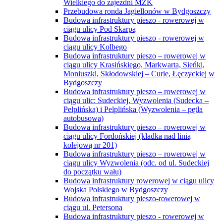
Wielkiego do zajezdni MZK
Przebudowa ronda Jagiellonów w Bydgoszczy
Budowa infrastruktury pieszo - rowerowej w
ciągu ulicy Pod Skarpą
Budowa infrastruktury pieszo - rowerowej w
ciągu ulicy Kolbego
Budowa infrastruktury pieszo – rowerowej w
ciągu ulicy Krasińskiego, Markwarta, Sieńki,
Moniuszki, Skłodowskiej – Curie, Łęczyckiej w
Bydgoszczy
Budowa infrastruktury pieszo – rowerowej w
ciągu ulic: Sudeckiej, Wyzwolenia (Sudecka –
Pelplińska) i Pelplińska (Wyzwolenia – pętla
autobusowa)
Budowa infrastruktury pieszo – rowerowej w
ciągu ulicy Fordońskiej (kładka nad linią
kolejową nr 201)
Budowa infrastruktury pieszo – rowerowej w
ciągu ulicy Wyzwolenia (odc. od ul. Sudeckiej
do początku wału)
Budowa infrastruktury rowerowej w ciągu ulicy
Wojska Polskiego w Bydgoszczy
Budowa infrastruktury pieszo-rowerowej w
ciągu ul. Petersona
Budowa infrastruktury pieszo - rowerowej w