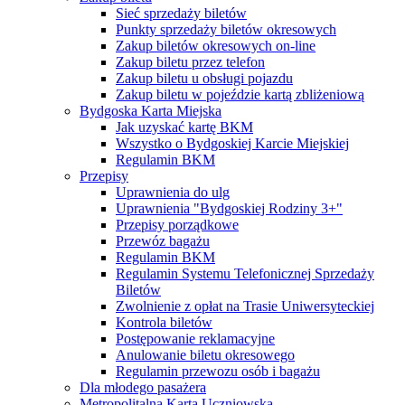
Sieć sprzedaży biletów
Punkty sprzedaży biletów okresowych
Zakup biletów okresowych on-line
Zakup biletu przez telefon
Zakup biletu u obsługi pojazdu
Zakup biletu w pojeździe kartą zbliżeniową
Bydgoska Karta Miejska
Jak uzyskać kartę BKM
Wszystko o Bydgoskiej Karcie Miejskiej
Regulamin BKM
Przepisy
Uprawnienia do ulg
Uprawnienia "Bydgoskiej Rodziny 3+"
Przepisy porządkowe
Przewóz bagażu
Regulamin BKM
Regulamin Systemu Telefonicznej Sprzedaży
Biletów
Zwolnienie z opłat na Trasie Uniwersyteckiej
Kontrola biletów
Postępowanie reklamacyjne
Anulowanie biletu okresowego
Regulamin przewozu osób i bagażu
Dla młodego pasażera
Metropolitalna Karta Uczniowska