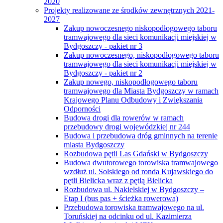
2020
Projekty realizowane ze środków zewnętrznych 2021-
2027
Zakup nowoczesnego niskopodłogowego taboru
tramwajowego dla sieci komunikacji miejskiej w
Bydgoszczy - pakiet nr 3
Zakup nowoczesnego, niskopodłogowego taboru
tramwajowego dla sieci komunikacji miejskiej w
Bydgoszczy - pakiet nr 2
Zakup nowego, niskopodłogowego taboru
tramwajowego dla Miasta Bydgoszczy w ramach
Krajowego Planu Odbudowy i Zwiększania
Odporności
Budowa drogi dla rowerów w ramach
przebudowy drogi wojewódzkiej nr 244
Budowa i przebudowa dróg gminnych na terenie
miasta Bydgoszczy
Rozbudowa pętli Las Gdański w Bydgoszczy
Budowa dwutorowego torowiska tramwajowego
wzdłuż ul. Solskiego od ronda Kujawskiego do
pętli Bielicka wraz z pętlą Bielicka
Rozbudowa ul. Nakielskiej w Bydgoszczy –
Etap I (bus pas + ścieżka rowerowa)
Przebudowa torowiska tramwajowego na ul.
Toruńskiej na odcinku od ul. Kazimierza