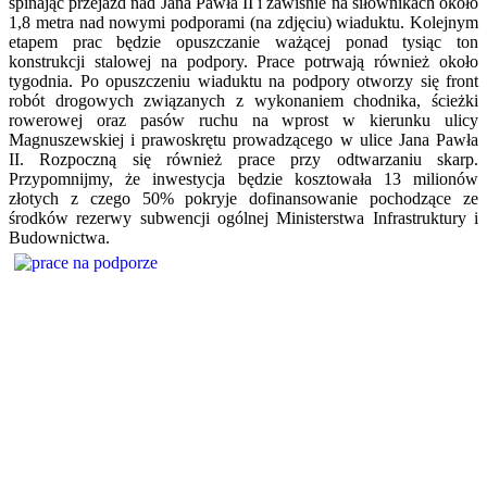
spinając przejazd nad Jana Pawła II i zawiśnie na siłownikach około
1,8 metra nad nowymi podporami (na zdjęciu) wiaduktu. Kolejnym
etapem prac będzie opuszczanie ważącej ponad tysiąc ton
konstrukcji stalowej na podpory. Prace potrwają również około
tygodnia. Po opuszczeniu wiaduktu na podpory otworzy się front
robót drogowych związanych z wykonaniem chodnika, ścieżki
rowerowej oraz pasów ruchu na wprost w kierunku ulicy
Magnuszewskiej i prawoskrętu prowadzącego w ulice Jana Pawła
II. Rozpoczną się również prace przy odtwarzaniu skarp.
Przypomnijmy, że inwestycja będzie kosztowała 13 milionów
złotych z czego 50% pokryje dofinansowanie pochodzące ze
środków rezerwy subwencji ogólnej Ministerstwa Infrastruktury i
Budownictwa.