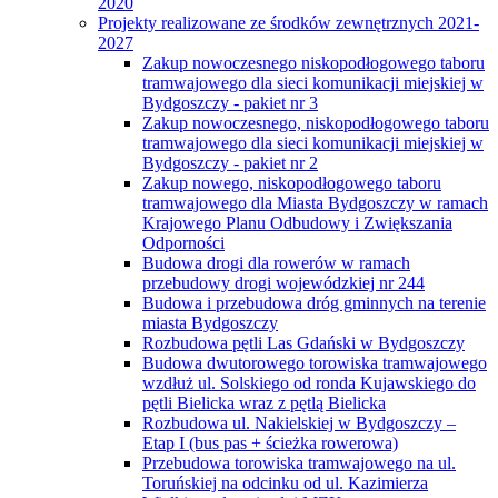
2020
Projekty realizowane ze środków zewnętrznych 2021-
2027
Zakup nowoczesnego niskopodłogowego taboru
tramwajowego dla sieci komunikacji miejskiej w
Bydgoszczy - pakiet nr 3
Zakup nowoczesnego, niskopodłogowego taboru
tramwajowego dla sieci komunikacji miejskiej w
Bydgoszczy - pakiet nr 2
Zakup nowego, niskopodłogowego taboru
tramwajowego dla Miasta Bydgoszczy w ramach
Krajowego Planu Odbudowy i Zwiększania
Odporności
Budowa drogi dla rowerów w ramach
przebudowy drogi wojewódzkiej nr 244
Budowa i przebudowa dróg gminnych na terenie
miasta Bydgoszczy
Rozbudowa pętli Las Gdański w Bydgoszczy
Budowa dwutorowego torowiska tramwajowego
wzdłuż ul. Solskiego od ronda Kujawskiego do
pętli Bielicka wraz z pętlą Bielicka
Rozbudowa ul. Nakielskiej w Bydgoszczy –
Etap I (bus pas + ścieżka rowerowa)
Przebudowa torowiska tramwajowego na ul.
Toruńskiej na odcinku od ul. Kazimierza