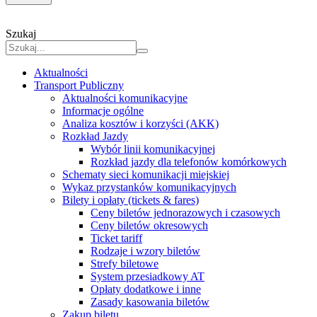
Szukaj
Aktualności
Transport Publiczny
Aktualności komunikacyjne
Informacje ogólne
Analiza kosztów i korzyści (AKK)
Rozkład Jazdy
Wybór linii komunikacyjnej
Rozkład jazdy dla telefonów komórkowych
Schematy sieci komunikacji miejskiej
Wykaz przystanków komunikacyjnych
Bilety i opłaty (tickets & fares)
Ceny biletów jednorazowych i czasowych
Ceny biletów okresowych
Ticket tariff
Rodzaje i wzory biletów
Strefy biletowe
System przesiadkowy AT
Opłaty dodatkowe i inne
Zasady kasowania biletów
Zakup biletu