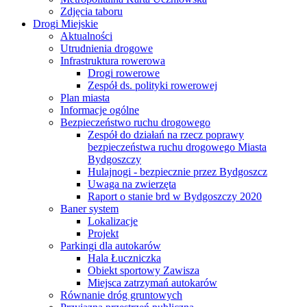
Zdjęcia taboru
Drogi Miejskie
Aktualności
Utrudnienia drogowe
Infrastruktura rowerowa
Drogi rowerowe
Zespół ds. polityki rowerowej
Plan miasta
Informacje ogólne
Bezpieczeństwo ruchu drogowego
Zespół do działań na rzecz poprawy
bezpieczeństwa ruchu drogowego Miasta
Bydgoszczy
Hulajnogi - bezpiecznie przez Bydgoszcz
Uwaga na zwierzęta
Raport o stanie brd w Bydgoszczy 2020
Baner system
Lokalizacje
Projekt
Parkingi dla autokarów
Hala Łuczniczka
Obiekt sportowy Zawisza
Miejsca zatrzymań autokarów
Równanie dróg gruntowych