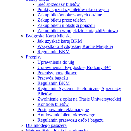
Sieć sprzedaży biletów
Punkty sprzedaży biletów okresowych
Zakup biletów okresowych on-line
Zakup biletu przez telefon
Zakup biletu u obsługi pojazdu
Zakup biletu w pojeździe kartą zbliżeniową
Bydgoska Karta Miejska
Jak uzyskać kartę BKM
Wszystko o Bydgoskiej Karcie Miejskiej
Regulamin BKM
Przepisy
Uprawnienia do ulg
Uprawnienia "Bydgoskiej Rodziny 3+"
Przepisy porządkowe
Przewóz bagażu
Regulamin BKM
Regulamin Systemu Telefonicznej Sprzedaży
Biletów
Zwolnienie z opłat na Trasie Uniwersyteckiej
Kontrola biletów
Postępowanie reklamacyjne
Anulowanie biletu okresowego
Regulamin przewozu osób i bagażu
Dla młodego pasażera
Metropolitalna Karta Uczniowska