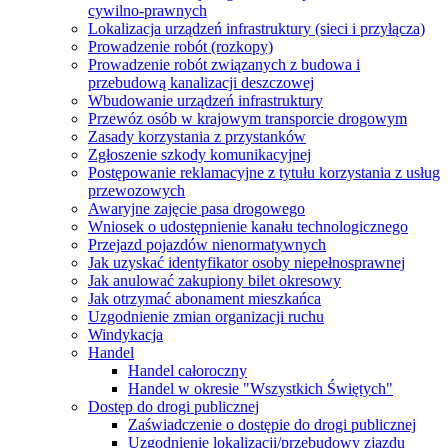
cywilno-prawnych
Lokalizacja urządzeń infrastruktury (sieci i przyłącza)
Prowadzenie robót (rozkopy)
Prowadzenie robót związanych z budowa i
przebudową kanalizacji deszczowej
Wbudowanie urządzeń infrastruktury
Przewóz osób w krajowym transporcie drogowym
Zasady korzystania z przystanków
Zgłoszenie szkody komunikacyjnej
Postępowanie reklamacyjne z tytułu korzystania z usług
przewozowych
Awaryjne zajęcie pasa drogowego
Wniosek o udostępnienie kanału technologicznego
Przejazd pojazdów nienormatywnych
Jak uzyskać identyfikator osoby niepełnosprawnej
Jak anulować zakupiony bilet okresowy
Jak otrzymać abonament mieszkańca
Uzgodnienie zmian organizacji ruchu
Windykacja
Handel
Handel całoroczny
Handel w okresie "Wszystkich Świętych"
Dostęp do drogi publicznej
Zaświadczenie o dostępie do drogi publicznej
Uzgodnienie lokalizacji/przebudowy zjazdu