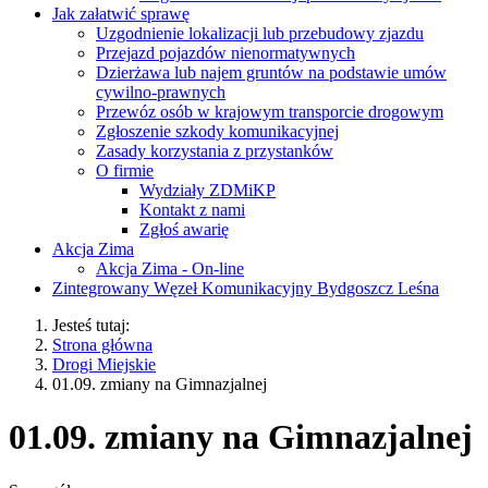
Jak załatwić sprawę
Uzgodnienie lokalizacji lub przebudowy zjazdu
Przejazd pojazdów nienormatywnych
Dzierżawa lub najem gruntów na podstawie umów
cywilno-prawnych
Przewóz osób w krajowym transporcie drogowym
Zgłoszenie szkody komunikacyjnej
Zasady korzystania z przystanków
O firmie
Wydziały ZDMiKP
Kontakt z nami
Zgłoś awarię
Akcja Zima
Akcja Zima - On-line
Zintegrowany Węzeł Komunikacyjny Bydgoszcz Leśna
Jesteś tutaj:
Strona główna
Drogi Miejskie
01.09. zmiany na Gimnazjalnej
01.09. zmiany na Gimnazjalnej