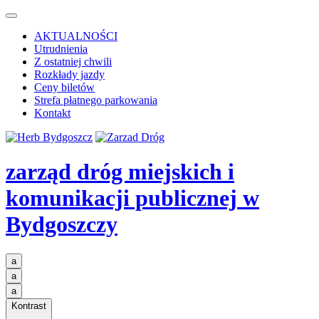
AKTUALNOŚCI
Utrudnienia
Z ostatniej chwili
Rozkłady jazdy
Ceny biletów
Strefa płatnego parkowania
Kontakt
zarząd dróg miejskich i
komunikacji publicznej
w
Bydgoszczy
a
a
a
Kontrast