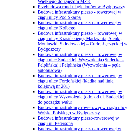
Wielkiego do zajezdni MZK
Przebudowa ronda Jagiellonów w Bydgoszczy
Budowa infrastruktury pieszo - rowerowej w
ciągu ulicy Pod Skarpą
Budowa infrastruktury pieszo - rowerowej w
ciągu ulicy Kolbego
Budowa infrastruktury pieszo – rowerowej w
ciągu ulicy Krasińskiego, Markwarta, Sieńki,
Moniuszki, Skłodowskiej – Curie, Łęczyckiej w
Bydgoszczy
Budowa infrastruktury pieszo – rowerowej w
ciągu ulic: Sudeckiej, Wyzwolenia (Sudecka –
Pelplińska) i Pelplińska (Wyzwolenia – pętla
autobusowa)
Budowa infrastruktury pieszo – rowerowej w
ciągu ulicy Fordońskiej (kładka nad linią
kolejową nr 201)
Budowa infrastruktury pieszo – rowerowej w
ciągu ulicy Wyzwolenia (odc. od ul. Sudeckiej
do początku wału)
Budowa infrastruktury rowerowej w ciągu ulicy
Wojska Polskiego w Bydgoszczy
Budowa infrastruktury pieszo-rowerowej w
ciągu ul. Petersona
Budowa infrastruktury pieszo - rowerowej w