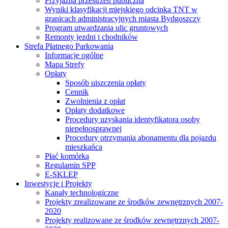
Przyjazna przestrzeń publiczna
Wyniki klasyfikacji miejskiego odcinka TNT w
granicach administracyjnych miasta Bydgoszczy
Program utwardzania ulic gruntowych
Remonty jezdni i chodników
Strefa Płatnego Parkowania
Informacje ogólne
Mapa Strefy
Opłaty
Sposób uiszczenia opłaty
Cennik
Zwolnienia z opłat
Opłaty dodatkowe
Procedury uzyskania identyfikatora osoby
niepełnosprawnej
Procedury otrzymania abonamentu dla pojazdu
mieszkańca
Płać komórką
Regulamin SPP
E-SKLEP
Inwestycje i Projekty
Kanały technologiczne
Projekty zrealizowane ze środków zewnętrznych 2007-
2020
Projekty realizowane ze środków zewnętrznych 2007-