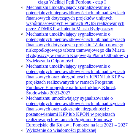
ciągu Wielkiej Pętli Fordonu - etap I
Mechanizm umożliwiający sygnalizowanie o
potencjalnych nieprawidłowościach lub nadużyciach
finansowych dotyczących projektów unijnych
współfinasowanych w ramach POIiŚ realizowanych
przez ZDMiKP w imieniu Miasta Bydgoszczy
Mechanizm umożliwiający sygnalizowanie o
potencjalnych nieprawidłowościach lub nadużyciach
finansowych dotyczących projektu "Zakup nowego
niskopodłogowego taboru tramwajowego dla Miasta
Bydgoszczy w ramach Krajowego Planu Odbudowy i
Zwiększania Odporności
Mechanizm umożliwiający sygnalizowanie o
potencjalnych nieprawidłowościach lub nadużyciach
finansowych oraz niezgodności z KPON lub KPP w
projektach realizowanych w ramach Programu
Fundusze Europejskie na Infrastrukturę, Klimat,
Środowisko 2021-2027
Mechanizmu umożliwiający sygnalizowanie o
potencjalnych nieprawidłowościach lub nadużyciach
finansowych oraz zgłoszenie niezgodności z
postanowieniami KPP lub KPON w projektach
realizowanych w ramach Programu Fundusze
Europejskie dla Kujaw i Pomorza na lata 2021 – 2027
Wyłożenie do wiadomości publicznej