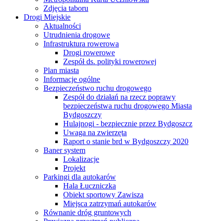
Zdjęcia taboru
Drogi Miejskie
Aktualności
Utrudnienia drogowe
Infrastruktura rowerowa
Drogi rowerowe
Zespół ds. polityki rowerowej
Plan miasta
Informacje ogólne
Bezpieczeństwo ruchu drogowego
Zespół do działań na rzecz poprawy
bezpieczeństwa ruchu drogowego Miasta
Bydgoszczy
Hulajnogi - bezpiecznie przez Bydgoszcz
Uwaga na zwierzęta
Raport o stanie brd w Bydgoszczy 2020
Baner system
Lokalizacje
Projekt
Parkingi dla autokarów
Hala Łuczniczka
Obiekt sportowy Zawisza
Miejsca zatrzymań autokarów
Równanie dróg gruntowych