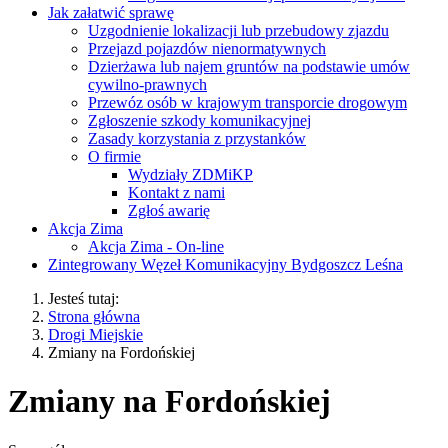
Jak załatwić sprawę
Uzgodnienie lokalizacji lub przebudowy zjazdu
Przejazd pojazdów nienormatywnych
Dzierżawa lub najem gruntów na podstawie umów
cywilno-prawnych
Przewóz osób w krajowym transporcie drogowym
Zgłoszenie szkody komunikacyjnej
Zasady korzystania z przystanków
O firmie
Wydziały ZDMiKP
Kontakt z nami
Zgłoś awarię
Akcja Zima
Akcja Zima - On-line
Zintegrowany Węzeł Komunikacyjny Bydgoszcz Leśna
Jesteś tutaj:
Strona główna
Drogi Miejskie
Zmiany na Fordońskiej
Zmiany na Fordońskiej