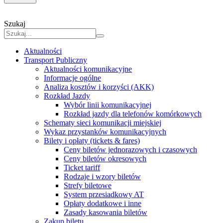
Szukaj
Aktualności
Transport Publiczny
Aktualności komunikacyjne
Informacje ogólne
Analiza kosztów i korzyści (AKK)
Rozkład Jazdy
Wybór linii komunikacyjnej
Rozkład jazdy dla telefonów komórkowych
Schematy sieci komunikacji miejskiej
Wykaz przystanków komunikacyjnych
Bilety i opłaty (tickets & fares)
Ceny biletów jednorazowych i czasowych
Ceny biletów okresowych
Ticket tariff
Rodzaje i wzory biletów
Strefy biletowe
System przesiadkowy AT
Opłaty dodatkowe i inne
Zasady kasowania biletów
Zakup biletu