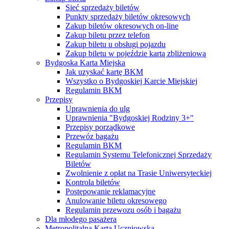
Sieć sprzedaży biletów
Punkty sprzedaży biletów okresowych
Zakup biletów okresowych on-line
Zakup biletu przez telefon
Zakup biletu u obsługi pojazdu
Zakup biletu w pojeździe kartą zbliżeniową
Bydgoska Karta Miejska
Jak uzyskać kartę BKM
Wszystko o Bydgoskiej Karcie Miejskiej
Regulamin BKM
Przepisy
Uprawnienia do ulg
Uprawnienia "Bydgoskiej Rodziny 3+"
Przepisy porządkowe
Przewóz bagażu
Regulamin BKM
Regulamin Systemu Telefonicznej Sprzedaży
Biletów
Zwolnienie z opłat na Trasie Uniwersyteckiej
Kontrola biletów
Postępowanie reklamacyjne
Anulowanie biletu okresowego
Regulamin przewozu osób i bagażu
Dla młodego pasażera
Metropolitalna Karta Uczniowska