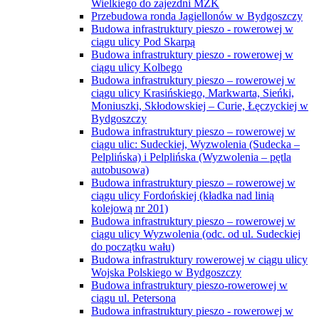
Wielkiego do zajezdni MZK
Przebudowa ronda Jagiellonów w Bydgoszczy
Budowa infrastruktury pieszo - rowerowej w
ciągu ulicy Pod Skarpą
Budowa infrastruktury pieszo - rowerowej w
ciągu ulicy Kolbego
Budowa infrastruktury pieszo – rowerowej w
ciągu ulicy Krasińskiego, Markwarta, Sieńki,
Moniuszki, Skłodowskiej – Curie, Łęczyckiej w
Bydgoszczy
Budowa infrastruktury pieszo – rowerowej w
ciągu ulic: Sudeckiej, Wyzwolenia (Sudecka –
Pelplińska) i Pelplińska (Wyzwolenia – pętla
autobusowa)
Budowa infrastruktury pieszo – rowerowej w
ciągu ulicy Fordońskiej (kładka nad linią
kolejową nr 201)
Budowa infrastruktury pieszo – rowerowej w
ciągu ulicy Wyzwolenia (odc. od ul. Sudeckiej
do początku wału)
Budowa infrastruktury rowerowej w ciągu ulicy
Wojska Polskiego w Bydgoszczy
Budowa infrastruktury pieszo-rowerowej w
ciągu ul. Petersona
Budowa infrastruktury pieszo - rowerowej w