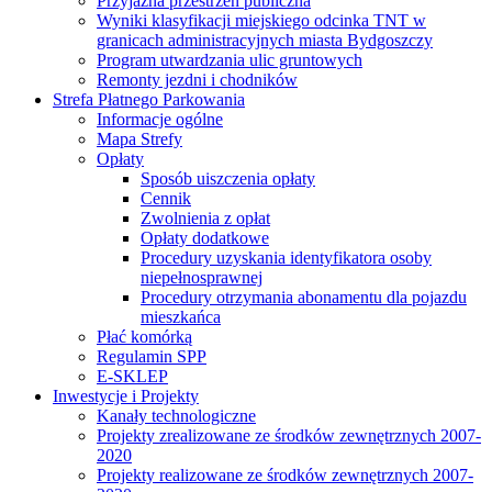
Przyjazna przestrzeń publiczna
Wyniki klasyfikacji miejskiego odcinka TNT w
granicach administracyjnych miasta Bydgoszczy
Program utwardzania ulic gruntowych
Remonty jezdni i chodników
Strefa Płatnego Parkowania
Informacje ogólne
Mapa Strefy
Opłaty
Sposób uiszczenia opłaty
Cennik
Zwolnienia z opłat
Opłaty dodatkowe
Procedury uzyskania identyfikatora osoby
niepełnosprawnej
Procedury otrzymania abonamentu dla pojazdu
mieszkańca
Płać komórką
Regulamin SPP
E-SKLEP
Inwestycje i Projekty
Kanały technologiczne
Projekty zrealizowane ze środków zewnętrznych 2007-
2020
Projekty realizowane ze środków zewnętrznych 2007-