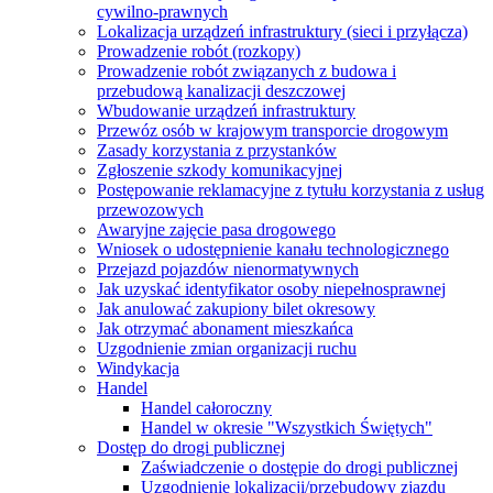
cywilno-prawnych
Lokalizacja urządzeń infrastruktury (sieci i przyłącza)
Prowadzenie robót (rozkopy)
Prowadzenie robót związanych z budowa i
przebudową kanalizacji deszczowej
Wbudowanie urządzeń infrastruktury
Przewóz osób w krajowym transporcie drogowym
Zasady korzystania z przystanków
Zgłoszenie szkody komunikacyjnej
Postępowanie reklamacyjne z tytułu korzystania z usług
przewozowych
Awaryjne zajęcie pasa drogowego
Wniosek o udostępnienie kanału technologicznego
Przejazd pojazdów nienormatywnych
Jak uzyskać identyfikator osoby niepełnosprawnej
Jak anulować zakupiony bilet okresowy
Jak otrzymać abonament mieszkańca
Uzgodnienie zmian organizacji ruchu
Windykacja
Handel
Handel całoroczny
Handel w okresie "Wszystkich Świętych"
Dostęp do drogi publicznej
Zaświadczenie o dostępie do drogi publicznej
Uzgodnienie lokalizacji/przebudowy zjazdu