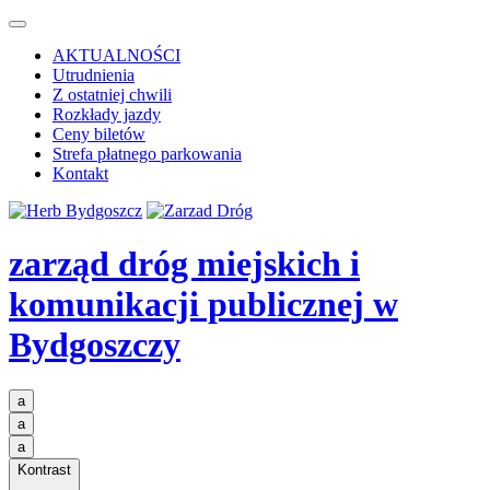
AKTUALNOŚCI
Utrudnienia
Z ostatniej chwili
Rozkłady jazdy
Ceny biletów
Strefa płatnego parkowania
Kontakt
zarząd dróg miejskich i
komunikacji publicznej
w
Bydgoszczy
a
a
a
Kontrast