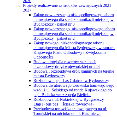
2020
Projekty realizowane ze środków zewnętrznych 2021-
2027
Zakup nowoczesnego niskopodłogowego taboru
tramwajowego dla sieci komunikacji miejskiej w
Bydgoszczy - pakiet nr 3
Zakup nowoczesnego, niskopodłogowego taboru
tramwajowego dla sieci komunikacji miejskiej w
Bydgoszczy - pakiet nr 2
Zakup nowego, niskopodłogowego taboru
tramwajowego dla Miasta Bydgoszczy w ramach
Krajowego Planu Odbudowy i Zwiększania
Odporności
Budowa drogi dla rowerów w ramach
przebudowy drogi wojewódzkiej nr 244
Budowa i przebudowa dróg gminnych na terenie
miasta Bydgoszczy
Rozbudowa pętli Las Gdański w Bydgoszczy
Budowa dwutorowego torowiska tramwajowego
wzdłuż ul. Solskiego od ronda Kujawskiego do
pętli Bielicka wraz z pętlą Bielicka
Rozbudowa ul. Nakielskiej w Bydgoszczy –
Etap I (bus pas + ścieżka rowerowa)
Przebudowa torowiska tramwajowego na ul.
Toruńskiej na odcinku od ul. Kazimierza