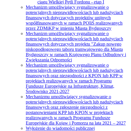
ciągu Wielkiej Pętli Fordonu - etap I
Mechanizm umożliwiający sygnalizowanie o
potencjalnych nieprawidłowościach lub nadużyciach
finansowych dotyczących projektów unijnych
współfinasowanych w ramach POIiŚ realizowanych
przez ZDMiKP w imieniu Miasta Bydgoszczy
Mechanizm umożliwiający sygnalizowanie o
potencjalnych nieprawidłowościach lub nadużyciach
finansowych dotyczących projektu "Zakup nowego
niskopodłogowego taboru tramwajowego dla Miasta
Bydgoszczy w ramach Krajowego Planu Odbudowy i
Zwiększania Odporności
Mechanizm umożliwiający sygnalizowanie o
potencjalnych nieprawidłowościach lub nadużyciach
finansowych oraz niezgodności z KPON lub KPP w
projektach realizowanych w ramach Programu
Fundusze Europejskie na Infrastrukturę, Klimat,
Środowisko 2021-2027
Mechanizmu umożliwiający sygnalizowanie o
potencjalnych nieprawidłowościach lub nadużyciach
finansowych oraz zgłoszenie niezgodności z
postanowieniami KPP lub KPON w projektach
realizowanych w ramach Programu Fundusze
Europejskie dla Kujaw i Pomorza na lata 2021 – 2027
Wyłożenie do wiadomości publicznej