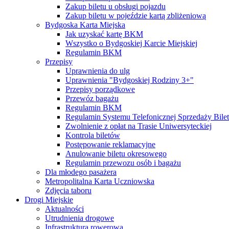
Zakup biletu u obsługi pojazdu
Zakup biletu w pojeździe kartą zbliżeniową
Bydgoska Karta Miejska
Jak uzyskać kartę BKM
Wszystko o Bydgoskiej Karcie Miejskiej
Regulamin BKM
Przepisy
Uprawnienia do ulg
Uprawnienia "Bydgoskiej Rodziny 3+"
Przepisy porządkowe
Przewóz bagażu
Regulamin BKM
Regulamin Systemu Telefonicznej Sprzedaży Bile
Zwolnienie z opłat na Trasie Uniwersyteckiej
Kontrola biletów
Postępowanie reklamacyjne
Anulowanie biletu okresowego
Regulamin przewozu osób i bagażu
Dla młodego pasażera
Metropolitalna Karta Uczniowska
Zdjęcia taboru
Drogi Miejskie
Aktualności
Utrudnienia drogowe
Infrastruktura rowerowa