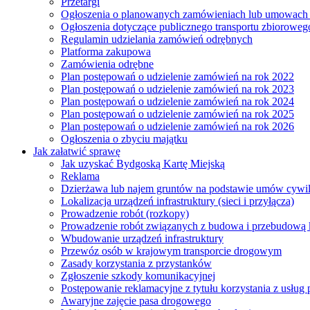
Przetargi
Ogłoszenia o planowanych zamówieniach lub umowac
Ogłoszenia dotyczące publicznego transportu zbioroweg
Regulamin udzielania zamówień odrębnych
Platforma zakupowa
Zamówienia odrębne
Plan postępowań o udzielenie zamówień na rok 2022
Plan postępowań o udzielenie zamówień na rok 2023
Plan postępowań o udzielenie zamówień na rok 2024
Plan postępowań o udzielenie zamówień na rok 2025
Plan postępowań o udzielenie zamówień na rok 2026
Ogłoszenia o zbyciu majątku
Jak załatwić sprawę
Jak uzyskać Bydgoską Kartę Miejską
Reklama
Dzierżawa lub najem gruntów na podstawie umów cywi
Lokalizacja urządzeń infrastruktury (sieci i przyłącza)
Prowadzenie robót (rozkopy)
Prowadzenie robót związanych z budowa i przebudową k
Wbudowanie urządzeń infrastruktury
Przewóz osób w krajowym transporcie drogowym
Zasady korzystania z przystanków
Zgłoszenie szkody komunikacyjnej
Postępowanie reklamacyjne z tytułu korzystania z usłu
Awaryjne zajęcie pasa drogowego