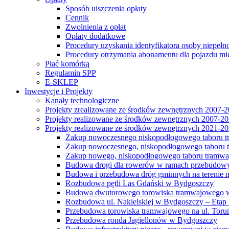
Sposób uiszczenia opłaty
Cennik
Zwolnienia z opłat
Opłaty dodatkowe
Procedury uzyskania identyfikatora osoby niepełn
Procedury otrzymania abonamentu dla pojazdu mi
Płać komórką
Regulamin SPP
E-SKLEP
Inwestycje i Projekty
Kanały technologiczne
Projekty zrealizowane ze środków zewnętrznych 2007-
Projekty realizowane ze środków zewnętrznych 2007-2
Projekty realizowane ze środków zewnętrznych 2021-2
Zakup nowoczesnego niskopodłogowego taboru tra
Zakup nowoczesnego, niskopodłogowego taboru tr
Zakup nowego, niskopodłogowego taboru tramwa
Budowa drogi dla rowerów w ramach przebudowy
Budowa i przebudowa dróg gminnych na terenie 
Rozbudowa pętli Las Gdański w Bydgoszczy
Budowa dwutorowego torowiska tramwajowego wzdłu
Rozbudowa ul. Nakielskiej w Bydgoszczy – Etap I
Przebudowa torowiska tramwajowego na ul. Toruń
Przebudowa ronda Jagiellonów w Bydgoszczy