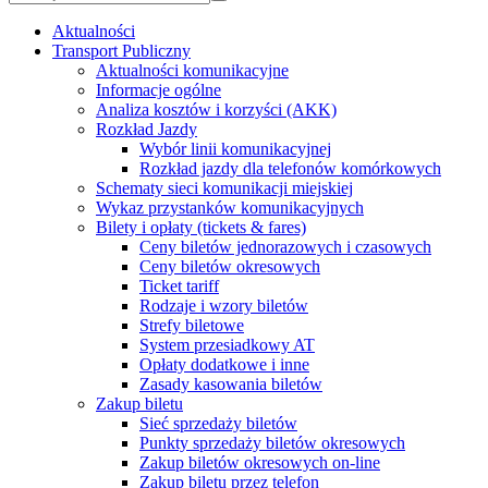
Aktualności
Transport Publiczny
Aktualności komunikacyjne
Informacje ogólne
Analiza kosztów i korzyści (AKK)
Rozkład Jazdy
Wybór linii komunikacyjnej
Rozkład jazdy dla telefonów komórkowych
Schematy sieci komunikacji miejskiej
Wykaz przystanków komunikacyjnych
Bilety i opłaty (tickets & fares)
Ceny biletów jednorazowych i czasowych
Ceny biletów okresowych
Ticket tariff
Rodzaje i wzory biletów
Strefy biletowe
System przesiadkowy AT
Opłaty dodatkowe i inne
Zasady kasowania biletów
Zakup biletu
Sieć sprzedaży biletów
Punkty sprzedaży biletów okresowych
Zakup biletów okresowych on-line
Zakup biletu przez telefon