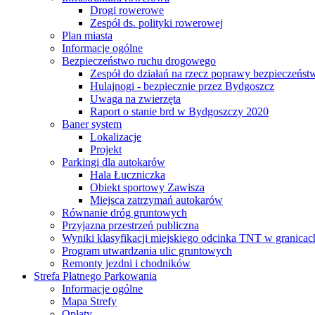
Drogi rowerowe
Zespół ds. polityki rowerowej
Plan miasta
Informacje ogólne
Bezpieczeństwo ruchu drogowego
Zespół do działań na rzecz poprawy bezpieczeńs
Hulajnogi - bezpiecznie przez Bydgoszcz
Uwaga na zwierzęta
Raport o stanie brd w Bydgoszczy 2020
Baner system
Lokalizacje
Projekt
Parkingi dla autokarów
Hala Łuczniczka
Obiekt sportowy Zawisza
Miejsca zatrzymań autokarów
Równanie dróg gruntowych
Przyjazna przestrzeń publiczna
Wyniki klasyfikacji miejskiego odcinka TNT w granicac
Program utwardzania ulic gruntowych
Remonty jezdni i chodników
Strefa Płatnego Parkowania
Informacje ogólne
Mapa Strefy
Opłaty