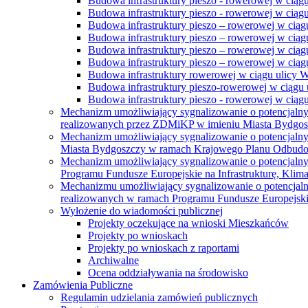
Budowa infrastruktury pieszo - rowerowej w ciąg
Budowa infrastruktury pieszo - rowerowej w ciąg
Budowa infrastruktury pieszo – rowerowej w ciąg
Budowa infrastruktury pieszo – rowerowej w ciągu
Budowa infrastruktury pieszo – rowerowej w ciągu
Budowa infrastruktury pieszo – rowerowej w ciągu
Budowa infrastruktury rowerowej w ciągu ulicy 
Budowa infrastruktury pieszo-rowerowej w ciągu u
Budowa infrastruktury pieszo - rowerowej w ciągu 
Mechanizm umożliwiający sygnalizowanie o potencjaln
realizowanych przez ZDMiKP w imieniu Miasta Bydgo
Mechanizm umożliwiający sygnalizowanie o potencjaln
Miasta Bydgoszczy w ramach Krajowego Planu Odbudo
Mechanizm umożliwiający sygnalizowanie o potencjaln
Programu Fundusze Europejskie na Infrastrukturę, Klim
Mechanizmu umożliwiający sygnalizowanie o potencjaln
realizowanych w ramach Programu Fundusze Europejskie
Wyłożenie do wiadomości publicznej
Projekty oczekujące na wnioski Mieszkańców
Projekty po wnioskach
Projekty po wnioskach z raportami
Archiwalne
Ocena oddziaływania na środowisko
Zamówienia Publiczne
Regulamin udzielania zamówień publicznych