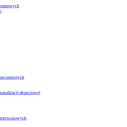
h ramowych
o
lno-prawnych
analizacji deszczowej
g przewozowych