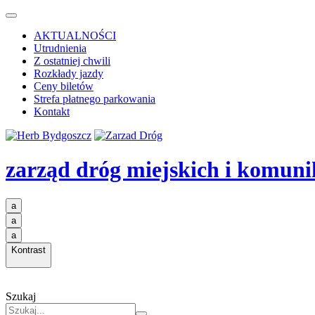
AKTUALNOŚCI
Utrudnienia
Z ostatniej chwili
Rozkłady jazdy
Ceny biletów
Strefa płatnego parkowania
Kontakt
zarząd dróg miejskich i komuni
a
a
a
Kontrast
Szukaj