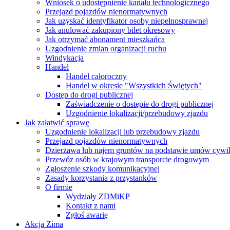
Wniosek o udostępnienie kanału technologicznego
Przejazd pojazdów nienormatywnych
Jak uzyskać identyfikator osoby niepełnosprawnej
Jak anulować zakupiony bilet okresowy
Jak otrzymać abonament mieszkańca
Uzgodnienie zmian organizacji ruchu
Windykacja
Handel
Handel całoroczny
Handel w okresie "Wszystkich Świętych"
Dostęp do drogi publicznej
Zaświadczenie o dostępie do drogi publicznej
Uzgodnienie lokalizacji/przebudowy zjazdu
Jak załatwić sprawę
Uzgodnienie lokalizacji lub przebudowy zjazdu
Przejazd pojazdów nienormatywnych
Dzierżawa lub najem gruntów na podstawie umów cywi
Przewóz osób w krajowym transporcie drogowym
Zgłoszenie szkody komunikacyjnej
Zasady korzystania z przystanków
O firmie
Wydziały ZDMiKP
Kontakt z nami
Zgłoś awarię
Akcja Zima