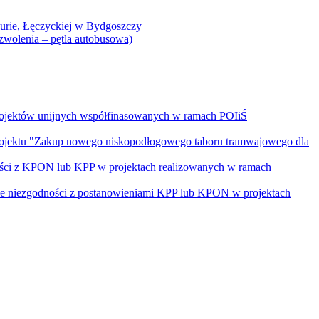
Curie, Łęczyckiej w Bydgoszczy
yzwolenia – pętla autobusowa)
rojektów unijnych współfinasowanych w ramach POIiŚ
projektu "Zakup nowego niskopodłogowego taboru tramwajowego dla
ości z KPON lub KPP w projektach realizowanych w ramach
nie niezgodności z postanowieniami KPP lub KPON w projektach