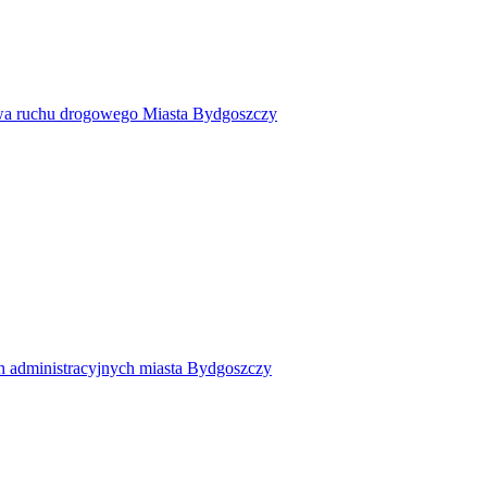
twa ruchu drogowego Miasta Bydgoszczy
h administracyjnych miasta Bydgoszczy