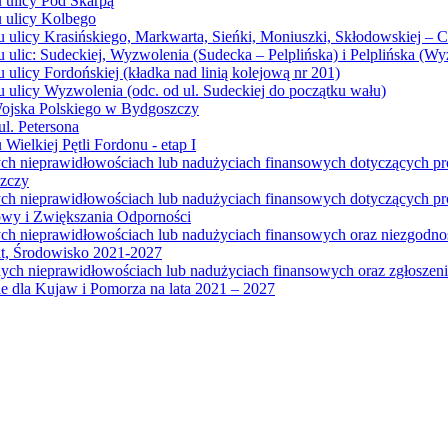
u ulicy Pod Skarpą
u ulicy Kolbego
u ulicy Krasińskiego, Markwarta, Sieńki, Moniuszki, Skłodowskiej – 
 ulic: Sudeckiej, Wyzwolenia (Sudecka – Pelplińska) i Pelplińska (W
 ulicy Fordońskiej (kładka nad linią kolejową nr 201)
 ulicy Wyzwolenia (odc. od ul. Sudeckiej do początku wału)
Wojska Polskiego w Bydgoszczy
l. Petersona
Wielkiej Pętli Fordonu - etap I
ych nieprawidłowościach lub nadużyciach finansowych dotyczących p
szczy
ych nieprawidłowościach lub nadużyciach finansowych dotyczących 
wy i Zwiększania Odporności
ych nieprawidłowościach lub nadużyciach finansowych oraz niezgodn
at, Środowisko 2021-2027
ych nieprawidłowościach lub nadużyciach finansowych oraz zgłosze
 dla Kujaw i Pomorza na lata 2021 – 2027