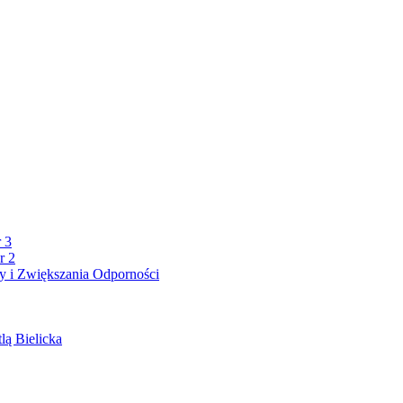
 3
r 2
 i Zwiększania Odporności
lą Bielicka