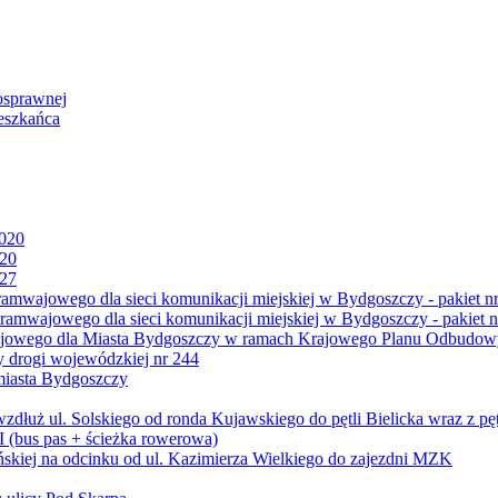
osprawnej
eszkańca
2020
020
027
mwajowego dla sieci komunikacji miejskiej w Bydgoszczy - pakiet nr
amwajowego dla sieci komunikacji miejskiej w Bydgoszczy - pakiet n
jowego dla Miasta Bydgoszczy w ramach Krajowego Planu Odbudowy
 drogi wojewódzkiej nr 244
miasta Bydgoszczy
ż ul. Solskiego od ronda Kujawskiego do pętli Bielicka wraz z pęt
 (bus pas + ścieżka rowerowa)
skiej na odcinku od ul. Kazimierza Wielkiego do zajezdni MZK