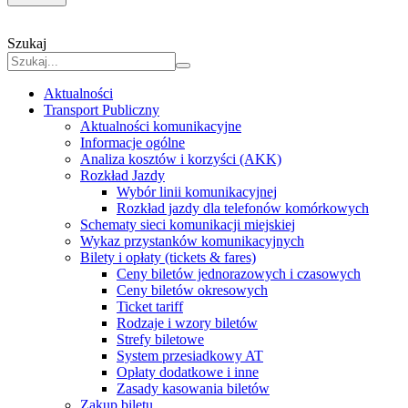
Szukaj
Aktualności
Transport Publiczny
Aktualności komunikacyjne
Informacje ogólne
Analiza kosztów i korzyści (AKK)
Rozkład Jazdy
Wybór linii komunikacyjnej
Rozkład jazdy dla telefonów komórkowych
Schematy sieci komunikacji miejskiej
Wykaz przystanków komunikacyjnych
Bilety i opłaty (tickets & fares)
Ceny biletów jednorazowych i czasowych
Ceny biletów okresowych
Ticket tariff
Rodzaje i wzory biletów
Strefy biletowe
System przesiadkowy AT
Opłaty dodatkowe i inne
Zasady kasowania biletów
Zakup biletu