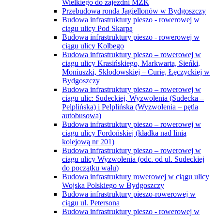
Wielkiego do zajezdni MZK
Przebudowa ronda Jagiellonów w Bydgoszczy
Budowa infrastruktury pieszo - rowerowej w
ciągu ulicy Pod Skarpą
Budowa infrastruktury pieszo - rowerowej w
ciągu ulicy Kolbego
Budowa infrastruktury pieszo – rowerowej w
ciągu ulicy Krasińskiego, Markwarta, Sieńki,
Moniuszki, Skłodowskiej – Curie, Łęczyckiej w
Bydgoszczy
Budowa infrastruktury pieszo – rowerowej w
ciągu ulic: Sudeckiej, Wyzwolenia (Sudecka –
Pelplińska) i Pelplińska (Wyzwolenia – pętla
autobusowa)
Budowa infrastruktury pieszo – rowerowej w
ciągu ulicy Fordońskiej (kładka nad linią
kolejową nr 201)
Budowa infrastruktury pieszo – rowerowej w
ciągu ulicy Wyzwolenia (odc. od ul. Sudeckiej
do początku wału)
Budowa infrastruktury rowerowej w ciągu ulicy
Wojska Polskiego w Bydgoszczy
Budowa infrastruktury pieszo-rowerowej w
ciągu ul. Petersona
Budowa infrastruktury pieszo - rowerowej w