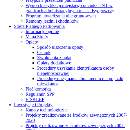
Przyjazna przestrzeń publiczna
Wyniki klasyfikacji miejskiego odcinka TNT w
granicach administracyjnych miasta Bydgoszczy
Program utwardzania ulic gruntowych
Remonty jezdni i chodników
Strefa Płatnego Parkowania
Informacje ogólne
Mapa Strefy
Opłaty
Sposób uiszczenia opłaty
Cennik
Zwolnienia z opłat
Opłaty dodatkowe
Procedury uzyskania identyfikatora osoby
niepełnosprawnej
Procedury otrzymania abonamentu dla pojazdu
mieszkańca
Płać komórką
Regulamin SPP
E-SKLEP
Inwestycje i Projekty
Kanały technologiczne
Projekty zrealizowane ze środków zewnętrznych 2007-
2020
Projekty realizowane ze środków zewnętrznych 2007-