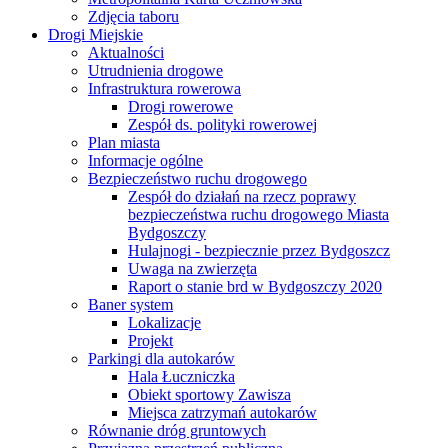
Zdjęcia taboru
Drogi Miejskie
Aktualności
Utrudnienia drogowe
Infrastruktura rowerowa
Drogi rowerowe
Zespół ds. polityki rowerowej
Plan miasta
Informacje ogólne
Bezpieczeństwo ruchu drogowego
Zespół do działań na rzecz poprawy
bezpieczeństwa ruchu drogowego Miasta
Bydgoszczy
Hulajnogi - bezpiecznie przez Bydgoszcz
Uwaga na zwierzęta
Raport o stanie brd w Bydgoszczy 2020
Baner system
Lokalizacje
Projekt
Parkingi dla autokarów
Hala Łuczniczka
Obiekt sportowy Zawisza
Miejsca zatrzymań autokarów
Równanie dróg gruntowych