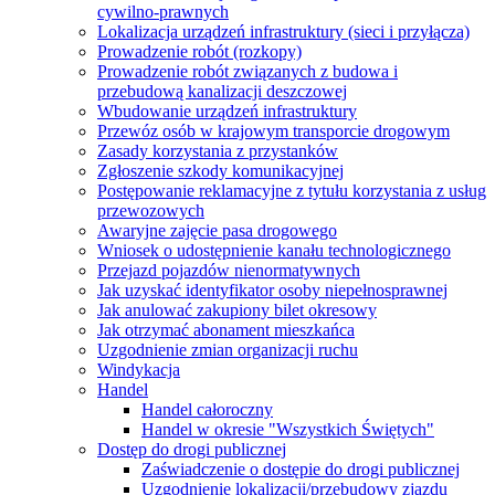
cywilno-prawnych
Lokalizacja urządzeń infrastruktury (sieci i przyłącza)
Prowadzenie robót (rozkopy)
Prowadzenie robót związanych z budowa i
przebudową kanalizacji deszczowej
Wbudowanie urządzeń infrastruktury
Przewóz osób w krajowym transporcie drogowym
Zasady korzystania z przystanków
Zgłoszenie szkody komunikacyjnej
Postępowanie reklamacyjne z tytułu korzystania z usług
przewozowych
Awaryjne zajęcie pasa drogowego
Wniosek o udostępnienie kanału technologicznego
Przejazd pojazdów nienormatywnych
Jak uzyskać identyfikator osoby niepełnosprawnej
Jak anulować zakupiony bilet okresowy
Jak otrzymać abonament mieszkańca
Uzgodnienie zmian organizacji ruchu
Windykacja
Handel
Handel całoroczny
Handel w okresie "Wszystkich Świętych"
Dostęp do drogi publicznej
Zaświadczenie o dostępie do drogi publicznej
Uzgodnienie lokalizacji/przebudowy zjazdu