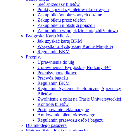
Sieć sprzedaży biletów
Punkty sprzedaży biletów okresowych
Zakup biletów okresowych on-line
Zakup biletu przez telefon
Zakup biletu u obsługi pojazdu
Zakup biletu w pojeździe kartą zbliżeniową
Bydgoska Karta Miejska
Jak uzyskać kartę BKM
Wszystko o Bydgoskiej Karcie Miejskiej
Regulamin BKM
Przepisy
Uprawnienia do ulg
Uprawnienia "Bydgoskiej Rodziny 3+"
Przepisy porządkowe
Przewóz bagażu
Regulamin BKM
Regulamin Systemu Telefonicznej Sprzedaży
Biletów
Zwolnienie z opłat na Trasie Uniwersyteckiej
Kontrola biletów
Postępowanie reklamacyjne
Anulowanie biletu okresowego
Regulamin przewozu osób i bagażu
Dla młodego pasażera
Metropolitalna Karta Uczniowska