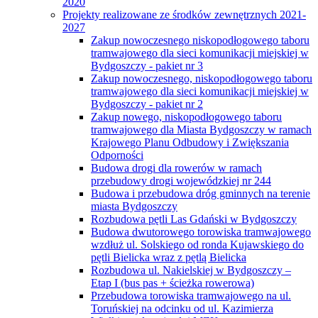
2020
Projekty realizowane ze środków zewnętrznych 2021-
2027
Zakup nowoczesnego niskopodłogowego taboru
tramwajowego dla sieci komunikacji miejskiej w
Bydgoszczy - pakiet nr 3
Zakup nowoczesnego, niskopodłogowego taboru
tramwajowego dla sieci komunikacji miejskiej w
Bydgoszczy - pakiet nr 2
Zakup nowego, niskopodłogowego taboru
tramwajowego dla Miasta Bydgoszczy w ramach
Krajowego Planu Odbudowy i Zwiększania
Odporności
Budowa drogi dla rowerów w ramach
przebudowy drogi wojewódzkiej nr 244
Budowa i przebudowa dróg gminnych na terenie
miasta Bydgoszczy
Rozbudowa pętli Las Gdański w Bydgoszczy
Budowa dwutorowego torowiska tramwajowego
wzdłuż ul. Solskiego od ronda Kujawskiego do
pętli Bielicka wraz z pętlą Bielicka
Rozbudowa ul. Nakielskiej w Bydgoszczy –
Etap I (bus pas + ścieżka rowerowa)
Przebudowa torowiska tramwajowego na ul.
Toruńskiej na odcinku od ul. Kazimierza