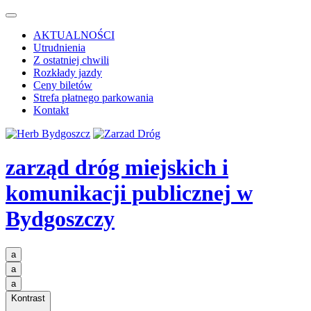
AKTUALNOŚCI
Utrudnienia
Z ostatniej chwili
Rozkłady jazdy
Ceny biletów
Strefa płatnego parkowania
Kontakt
zarząd dróg miejskich i
komunikacji publicznej
w
Bydgoszczy
a
a
a
Kontrast