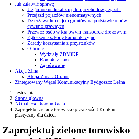
Jak załatwić sprawę
Uzgodnienie lokalizacji lub przebudowy zjazdu
Przejazd pojazdów nienormatywnych
Dzierżawa lub najem gruntów na podstawie umów
cywilno-prawnych
Przewóz osób w krajowym transporcie drogowym
Zgłoszenie szkody komunikacyjnej
Zasady korzystania z przystanków
O firmie
Wydziały ZDMiKP
Kontakt z nami
Zgłoś awarię
Akcja Zima
Akcja Zima - On-line
Zintegrowany Węzeł Komunikacyjny Bydgoszcz Leśna
Jesteś tutaj:
Strona główna
Aktualności komunikacja
Zaprojektuj zielone torowisko przyszłości! Konkurs
plastyczny dla dzieci
Zaprojektuj zielone torowisko