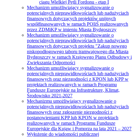
ciągu Wielkiej Pętli Fordonu - etap I
Mechanizm umożliwiający sygnalizowanie o
potencjalnych nieprawidłowościach lub nadużyciach
finansowych dotyczących projektów unijnych
współfinasowanych w ramach POIiŚ realizowanych
przez ZDMiKP w imieniu Miasta Bydgoszczy
Mechanizm umożliwiający sygnalizowanie o
potencjalnych nieprawidłowościach lub nadużyciach
finansowych dotyczących projektu "Zakup nowego
niskopodłogowego taboru tramwajowego dla Miasta
Bydgoszczy w ramach Krajowego Planu Odbudowy i
Zwiększania Odporności
Mechanizm umożliwiający sygnalizowanie o
potencjalnych nieprawidłowościach lub nadużyciach
finansowych oraz niezgodności z KPON lub KPP w
projektach realizowanych w ramach Programu
Fundusze Europejskie na Infrastrukturę, Klimat,
Środowisko 2021-2027
Mechanizmu umożliwiający sygnalizowanie o
potencjalnych nieprawidłowościach lub nadużyciach
finansowych oraz zgłoszenie niezgodności z
postanowieniami KPP lub KPON w projektach
realizowanych w ramach Programu Fundusze
Europejskie dla Kujaw i Pomorza na lata 2021 – 2027
Wyłożenie do wiadomości publicznej