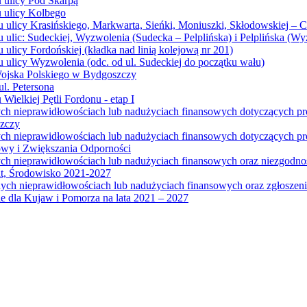
u ulicy Pod Skarpą
u ulicy Kolbego
u ulicy Krasińskiego, Markwarta, Sieńki, Moniuszki, Skłodowskiej – 
 ulic: Sudeckiej, Wyzwolenia (Sudecka – Pelplińska) i Pelplińska (W
 ulicy Fordońskiej (kładka nad linią kolejową nr 201)
 ulicy Wyzwolenia (odc. od ul. Sudeckiej do początku wału)
Wojska Polskiego w Bydgoszczy
l. Petersona
Wielkiej Pętli Fordonu - etap I
ych nieprawidłowościach lub nadużyciach finansowych dotyczących p
szczy
ych nieprawidłowościach lub nadużyciach finansowych dotyczących 
wy i Zwiększania Odporności
ych nieprawidłowościach lub nadużyciach finansowych oraz niezgodn
at, Środowisko 2021-2027
ych nieprawidłowościach lub nadużyciach finansowych oraz zgłosze
 dla Kujaw i Pomorza na lata 2021 – 2027