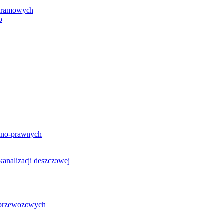
h ramowych
o
lno-prawnych
analizacji deszczowej
g przewozowych