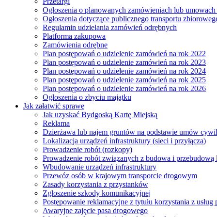
Przetargi
Ogłoszenia o planowanych zamówieniach lub umowac
Ogłoszenia dotyczące publicznego transportu zbioroweg
Regulamin udzielania zamówień odrębnych
Platforma zakupowa
Zamówienia odrębne
Plan postępowań o udzielenie zamówień na rok 2022
Plan postępowań o udzielenie zamówień na rok 2023
Plan postępowań o udzielenie zamówień na rok 2024
Plan postępowań o udzielenie zamówień na rok 2025
Plan postępowań o udzielenie zamówień na rok 2026
Ogłoszenia o zbyciu majątku
Jak załatwić sprawę
Jak uzyskać Bydgoską Kartę Miejską
Reklama
Dzierżawa lub najem gruntów na podstawie umów cywi
Lokalizacja urządzeń infrastruktury (sieci i przyłącza)
Prowadzenie robót (rozkopy)
Prowadzenie robót związanych z budowa i przebudową k
Wbudowanie urządzeń infrastruktury
Przewóz osób w krajowym transporcie drogowym
Zasady korzystania z przystanków
Zgłoszenie szkody komunikacyjnej
Postępowanie reklamacyjne z tytułu korzystania z usłu
Awaryjne zajęcie pasa drogowego