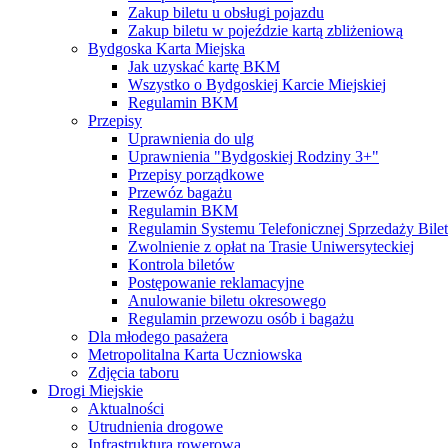
Zakup biletu u obsługi pojazdu
Zakup biletu w pojeździe kartą zbliżeniową
Bydgoska Karta Miejska
Jak uzyskać kartę BKM
Wszystko o Bydgoskiej Karcie Miejskiej
Regulamin BKM
Przepisy
Uprawnienia do ulg
Uprawnienia "Bydgoskiej Rodziny 3+"
Przepisy porządkowe
Przewóz bagażu
Regulamin BKM
Regulamin Systemu Telefonicznej Sprzedaży Bile
Zwolnienie z opłat na Trasie Uniwersyteckiej
Kontrola biletów
Postępowanie reklamacyjne
Anulowanie biletu okresowego
Regulamin przewozu osób i bagażu
Dla młodego pasażera
Metropolitalna Karta Uczniowska
Zdjęcia taboru
Drogi Miejskie
Aktualności
Utrudnienia drogowe
Infrastruktura rowerowa