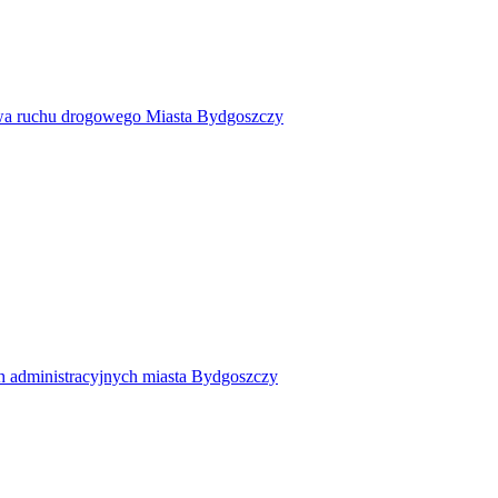
twa ruchu drogowego Miasta Bydgoszczy
h administracyjnych miasta Bydgoszczy