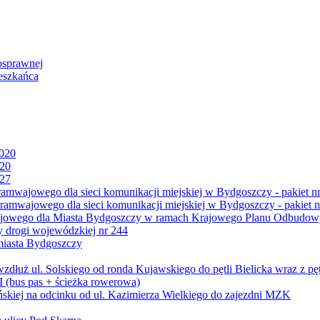
osprawnej
eszkańca
2020
020
027
mwajowego dla sieci komunikacji miejskiej w Bydgoszczy - pakiet nr
amwajowego dla sieci komunikacji miejskiej w Bydgoszczy - pakiet n
jowego dla Miasta Bydgoszczy w ramach Krajowego Planu Odbudowy
 drogi wojewódzkiej nr 244
miasta Bydgoszczy
ż ul. Solskiego od ronda Kujawskiego do pętli Bielicka wraz z pęt
 (bus pas + ścieżka rowerowa)
skiej na odcinku od ul. Kazimierza Wielkiego do zajezdni MZK