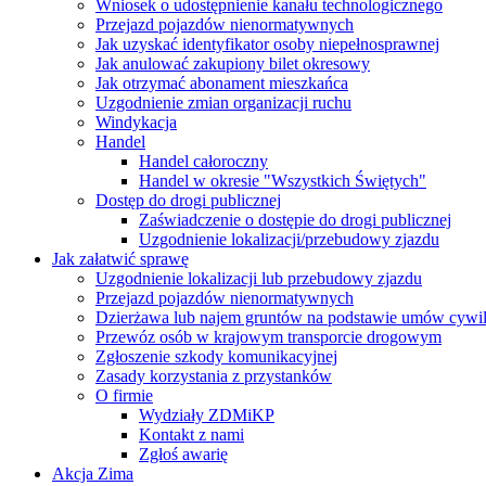
Wniosek o udostępnienie kanału technologicznego
Przejazd pojazdów nienormatywnych
Jak uzyskać identyfikator osoby niepełnosprawnej
Jak anulować zakupiony bilet okresowy
Jak otrzymać abonament mieszkańca
Uzgodnienie zmian organizacji ruchu
Windykacja
Handel
Handel całoroczny
Handel w okresie "Wszystkich Świętych"
Dostęp do drogi publicznej
Zaświadczenie o dostępie do drogi publicznej
Uzgodnienie lokalizacji/przebudowy zjazdu
Jak załatwić sprawę
Uzgodnienie lokalizacji lub przebudowy zjazdu
Przejazd pojazdów nienormatywnych
Dzierżawa lub najem gruntów na podstawie umów cywi
Przewóz osób w krajowym transporcie drogowym
Zgłoszenie szkody komunikacyjnej
Zasady korzystania z przystanków
O firmie
Wydziały ZDMiKP
Kontakt z nami
Zgłoś awarię
Akcja Zima