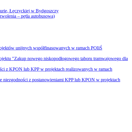
Curie, Łęczyckiej w Bydgoszczy
yzwolenia – pętla autobusowa)
rojektów unijnych współfinasowanych w ramach POIiŚ
projektu "Zakup nowego niskopodłogowego taboru tramwajowego dla
ości z KPON lub KPP w projektach realizowanych w ramach
nie niezgodności z postanowieniami KPP lub KPON w projektach