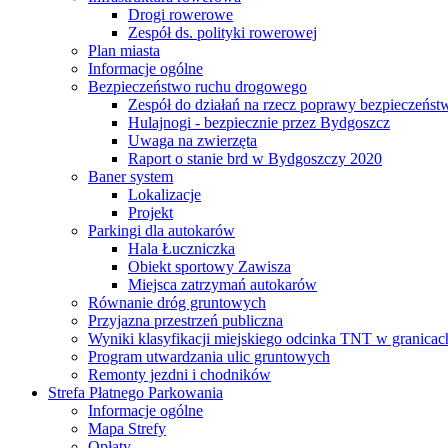
Drogi rowerowe
Zespół ds. polityki rowerowej
Plan miasta
Informacje ogólne
Bezpieczeństwo ruchu drogowego
Zespół do działań na rzecz poprawy bezpieczeńs
Hulajnogi - bezpiecznie przez Bydgoszcz
Uwaga na zwierzęta
Raport o stanie brd w Bydgoszczy 2020
Baner system
Lokalizacje
Projekt
Parkingi dla autokarów
Hala Łuczniczka
Obiekt sportowy Zawisza
Miejsca zatrzymań autokarów
Równanie dróg gruntowych
Przyjazna przestrzeń publiczna
Wyniki klasyfikacji miejskiego odcinka TNT w granicac
Program utwardzania ulic gruntowych
Remonty jezdni i chodników
Strefa Płatnego Parkowania
Informacje ogólne
Mapa Strefy
Opłaty