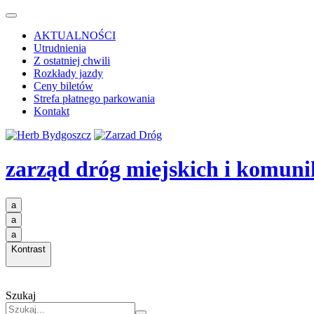
AKTUALNOŚCI
Utrudnienia
Z ostatniej chwili
Rozkłady jazdy
Ceny biletów
Strefa płatnego parkowania
Kontakt
zarząd dróg miejskich i komuni
a
a
a
Kontrast
Szukaj