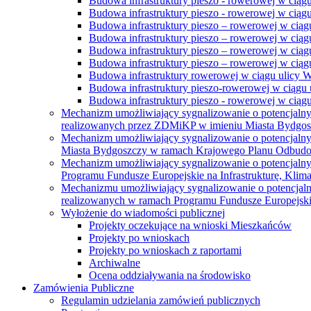
Budowa infrastruktury pieszo - rowerowej w ciąg
Budowa infrastruktury pieszo - rowerowej w ciąg
Budowa infrastruktury pieszo – rowerowej w ciąg
Budowa infrastruktury pieszo – rowerowej w ciągu
Budowa infrastruktury pieszo – rowerowej w ciągu
Budowa infrastruktury pieszo – rowerowej w ciągu
Budowa infrastruktury rowerowej w ciągu ulicy 
Budowa infrastruktury pieszo-rowerowej w ciągu u
Budowa infrastruktury pieszo - rowerowej w ciągu 
Mechanizm umożliwiający sygnalizowanie o potencjaln
realizowanych przez ZDMiKP w imieniu Miasta Bydgo
Mechanizm umożliwiający sygnalizowanie o potencjaln
Miasta Bydgoszczy w ramach Krajowego Planu Odbudo
Mechanizm umożliwiający sygnalizowanie o potencjaln
Programu Fundusze Europejskie na Infrastrukturę, Klim
Mechanizmu umożliwiający sygnalizowanie o potencjaln
realizowanych w ramach Programu Fundusze Europejskie
Wyłożenie do wiadomości publicznej
Projekty oczekujące na wnioski Mieszkańców
Projekty po wnioskach
Projekty po wnioskach z raportami
Archiwalne
Ocena oddziaływania na środowisko
Zamówienia Publiczne
Regulamin udzielania zamówień publicznych