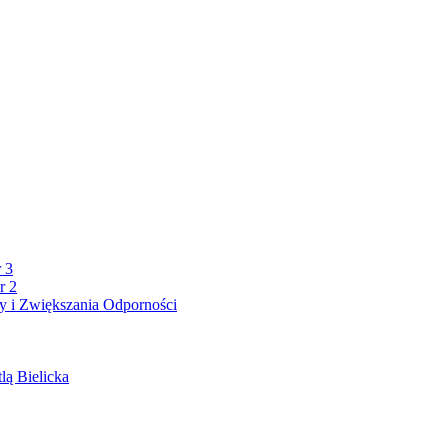
 3
r 2
 i Zwiększania Odporności
lą Bielicka