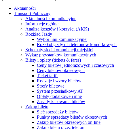
Aktualności
Transport Publiczny
Aktualności komunikacyjne
Informacje ogólne
Analiza kosztów i korzyści (AKK)
Rozkład Jazdy
Wybór linii komunikacyjnej
Rozkład jazdy dla telefonów komórkowych
Schematy sieci komunikacji miejskiej
Wykaz przystanków komunikacyjnych
Bilety i opłaty (tickets & fares)
Ceny biletów jednorazowych i czasowych
Ceny biletów okresowych
Ticket tariff
Rodzaje i wzory biletów
Strefy biletowe
System przesiadkowy AT
Opłaty dodatkowe i inne
Zasady kasowania biletów
Zakup biletu
Sieć sprzedaży biletów
Punkty sprzedaży biletów okresowych
Zakup biletów okresowych on-line
Zakup biletu przez telefon