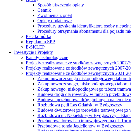
Sposób uiszczenia opłaty
Cennik
Zwolnienia z opłat
Opłaty dodatkowe
Procedury uzyskania identyfikatora osoby niepełn
Procedury otrzymania abonamentu dla pojazdu mi
Płać komórką
Regulamin SPP
E-SKLEP
Inwestycje i Projekty
Kanały technologiczne
Projekty zrealizowane ze środków zewnętrznych 2007-
Projekty realizowane ze środków zewnętrznych 2007-2
Projekty realizowane ze środków zewnętrznych 2021-2
Zakup nowoczesnego niskopodłogowego taboru tra
Zakup nowoczesnego, niskopodłogowego taboru tr
Zakup nowego, niskopodłogowego taboru tramwa
Budowa drogi dla rowerów w ramach przebudowy
Budowa i przebudowa dróg gminnych na terenie 
Rozbudowa pętli Las Gdański w Bydgoszczy
Budowa dwutorowego torowiska tramwajowego wzdłu
Rozbudowa ul. Nakielskiej w Bydgoszczy – Etap I
Przebudowa torowiska tramwajowego na ul. Toruń
Przebudowa ronda Jagiellonów w Bydgoszczy